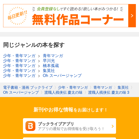
同じジャンルの本を探す
少年・青年マンガ
>
青年マンガ
少年・青年マンガ
>
早川光
少年・青年マンガ
>
橋本孤蔵
少年・青年マンガ
>
集英社
少年・青年マンガ
>
Oh スーパージャンプ
電子書籍・漫画 ブックライブ
〉
少年・青年マンガ
〉
青年マンガ
〉
集英社
〉
Oh スーパージャンプ
〉
渡職人残侠伝 慶太の味
〉
渡職人残侠伝 慶太の味 3
新刊やお得な情報
をお届けします！
ブックライブアプリ
アプリの通知でお得情報を受け取ろう！