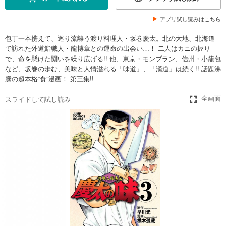
アプリ試し読みはこちら
包丁一本携えて、巡り流離う渡り料理人・坂巻慶太。北の大地、北海道
で訪れた外道鮨職人・龍博章との運命の出会い…！ 二人はカニの握り
で、命を懸けた闘いを繰り広げる!! 他、東京・モンブラン、信州・小籠包
など、坂巻の歩む、美味と人情溢れる「味道」、「漢道」は続く!! 話題沸
騰の超本格“食”漫画！ 第三集!!
スライドして試し読み
全画面