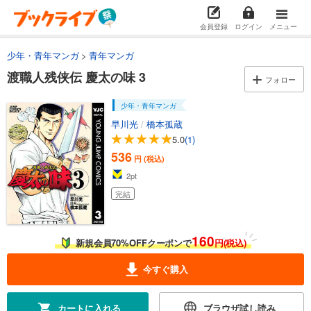
会員登録
ログイン
メニュー
少年・青年マンガ
青年マンガ
渡職人残侠伝 慶太の味 3
フォロー
少年・青年マンガ
早川光
/
橋本孤蔵
5.0
(1)
536
円 (税込)
2
pt
完結
160
新規会員70%OFFクーポンで
円(税込)
今すぐ購入
カートに入れる
ブラウザ試し読み