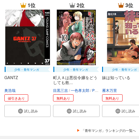
1位
2位
3位
少年・青年マンガ
少年・青年マンガ
少年・青年マンガ
GANTZ
町人Ａは悪役令嬢をどう
妹は知っている
しても救...
奥浩哉
目黒三吉
一色孝太郎
Parum
雁木万里
値引きあり
無料あり
無料あり
試し読み
試し読み
試し読み
「青年マンガ」ランキングの一覧へ