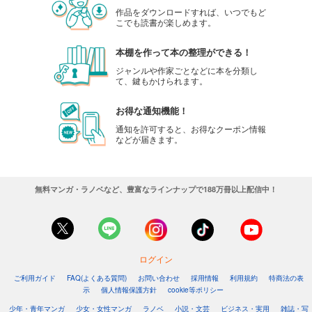
作品をダウンロードすれば、いつでもど
こでも読書が楽しめます。
本棚を作って本の整理ができる！
ジャンルや作家ごとなどに本を分類し
て、鍵もかけられます。
お得な通知機能！
通知を許可すると、お得なクーポン情報
などが届きます。
無料マンガ・ラノベなど、豊富なラインナップで188万冊以上配信中！
ログイン
ご利用ガイド
FAQ(よくある質問)
お問い合わせ
採用情報
利用規約
特商法の表
示
個人情報保護方針
cookie等ポリシー
少年・青年マンガ
少女・女性マンガ
ラノベ
小説・文芸
ビジネス・実用
雑誌・写