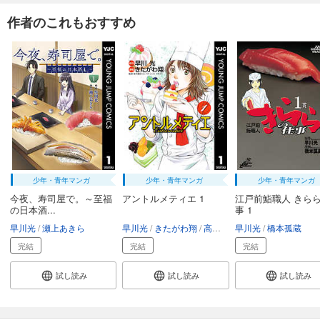
作者のこれもおすすめ
少年・青年マンガ
少年・青年マンガ
少年・青年マンガ
今夜、寿司屋で。～至福
アントルメティエ 1
江戸前鮨職人 きら
の日本酒...
事 1
早川光
瀬上あきら
早川光
きたがわ翔
高木康政（ル パティシエ タカギ）
早川光
橋本孤蔵
完結
完結
完結
試し読み
試し読み
試し読み