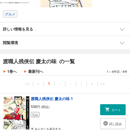
グルメ
詳しい情報を見る
閲覧環境
渡職人残侠伝 慶太の味 の一覧
1巻へ
最新刊へ
1～4件目
/
4件
<<
<
1
・
・
・
>
>>
渡職人残侠伝 慶太の味 1
536
円 (税込)
カート
完結
試し読み
あらすじを表示する