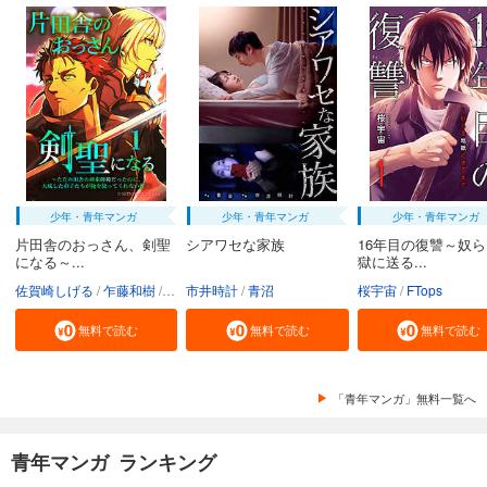
少年・青年マンガ
少年・青年マンガ
少年・青年マンガ
片田舎のおっさん、剣聖
シアワセな家族
16年目の復讐～奴
になる～...
獄に送る...
佐賀崎しげる
乍藤和樹
鍋島テツヒロ
市井時計
青沼
桜宇宙
FTops
無料で読む
無料で読む
無料で読む
「青年マンガ」無料一覧へ
青年マンガ ランキング