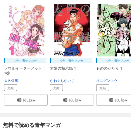
少年・青年マンガ
少年・青年マンガ
少年・青年マンガ
ソウルイーターノット！
太陽の黙示録 1
もののがたり 1
1巻
大久保篤
かわぐちかいじ
オニグンソウ
完結
完結
完結
試し読み
試し読み
試し読み
無料で読める青年マンガ