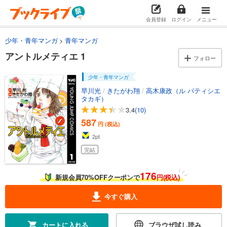
会員登録
ログイン
メニュー
少年・青年マンガ
青年マンガ
アントルメティエ 1
フォロー
少年・青年マンガ
早川光
/
きたがわ翔
/
高木康政（ル パティシエ
タカギ）
3.4
(10)
587
円 (税込)
2
pt
完結
176
新規会員70%OFFクーポンで
円(税込)
今すぐ購入
カートに入れる
ブラウザ試し読み