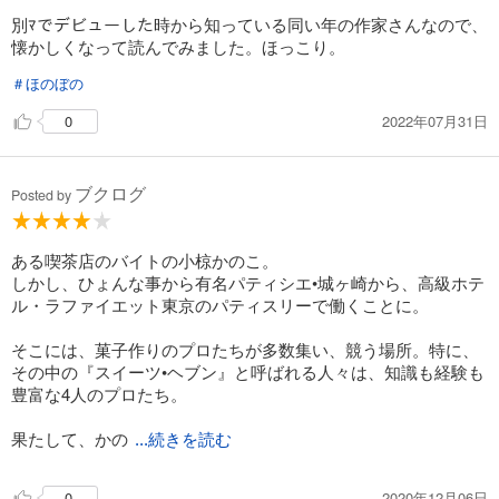
別ﾏでデビューした時から知っている同い年の作家さんなので、
懐かしくなって読んでみました。ほっこり。
＃ほのぼの
2022年07月31日
0
ブクログ
Posted by
ある喫茶店のバイトの小椋かのこ。
しかし、ひょんな事から有名パティシエ•城ヶ崎から、高級ホテ
ル・ラファイエット東京のパティスリーで働くことに。
そこには、菓子作りのプロたちが多数集い、競う場所。特に、
その中の『スイーツ•ヘブン』と呼ばれる人々は、知識も経験も
豊富な4人のプロたち。
果たして、かの
...続きを読む
2020年12月06日
0