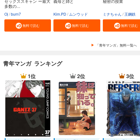
セックススキャン ー最大
義母と姉と
秘密の授業
多数の...
Oj
burn7
Kim.PD
ムンウッド
ミナちゃん
王鋼鉄
無料で読む
無料で読む
無料で読む
「青年マンガ」無料一覧へ
青年マンガ ランキング
1位
2位
3位