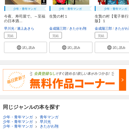
少年・青年マンガ
少年・青年マンガ
少年・青年マンガ
今夜、寿司屋で。～至福
生贄の村１
生贄の村【電子単行
の日本酒...
版】１
早川光
瀬上あきら
金成陽三郎
きたがわ翔
金成陽三郎
きたがわ
完結
完結
完結
試し読み
試し読み
試し読み
同じジャンルの本を探す
少年・青年マンガ
>
青年マンガ
少年・青年マンガ
>
早川光
少年・青年マンガ
>
きたがわ翔