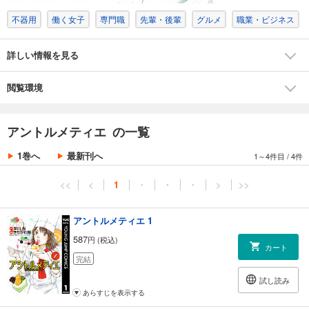
不器用
働く女子
専門職
先輩・後輩
グルメ
職業・ビジネス
詳しい情報を見る
閲覧環境
アントルメティエ の一覧
1巻へ
最新刊へ
1～4件目
/
4件
<<
<
1
・
・
・
>
>>
アントルメティエ 1
587
円 (税込)
カート
完結
試し読み
あらすじを表示する