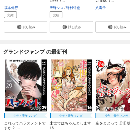
福本伸行
天野シロ
野村哲也
八寿子
完結
完結
試し読み
試し読み
試し読み
グランドジャンプ の最新刊
少年・青年マンガ
少年・青年マンガ
少年・青年マンガ
これってハラスメントで
来世ではちゃんとします
空をまとって 分冊版 
すか？ ...
16