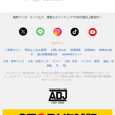
無料マンガ・ラノベなど、豊富なラインナップで188万冊以上配信中！
ログイン
ご利用ガイド
FAQ(よくある質問)
お問い合わせ
採用情報
利用規約
特商法の表
示
個人情報保護方針
cookie等ポリシー
少年・青年マンガ
少女・女性マンガ
ラノベ
小説・文芸
ビジネス・実用
雑誌・写
真集
TL
BL
ブックライブ（BookLive!）は、BookLiveが運営する電子書店です。TOPPANホールディング
ス、カルチュア・コンビニエンス・クラブ、テレビ朝日の出資を受け、日本最大級の電子書籍配
信サービスを行っています。