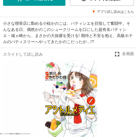
アプリ試し読みはこちら
小さな喫茶店に勤める小椋かのこは、パティシエを目指して奮闘中。そ
んなある日、偶然かのこのシュークリームを口にした超有名パティシ
エ・城ヵ崎から、まさかの大抜擢を受ける! 期待と不安を抱え、高級ホテ
ルのパティスリーへやってきたかのこだったが…!?
スライドして試し読み
全画面