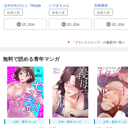
はやかわけんじ
Hyuga
いつまちゃん
古味慎也
続巻入荷
続巻入荷
続巻入荷
試し読み
試し読み
試し読み
「グランドジャンプ」の最新刊一覧へ
無料で読める青年マンガ
少年・青年マンガ
少年・青年マンガ
少年・青年マンガ