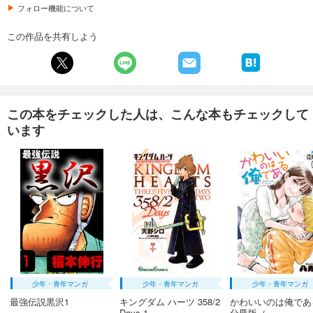
フォロー機能について
この作品を共有しよう
この本をチェックした人は、こんな本もチェックして
います
少年・青年マンガ
少年・青年マンガ
少年・青年マンガ
最強伝説黒沢1
キングダム ハーツ 358/2
かわいいのは俺で
Days 1...
分冊版（...