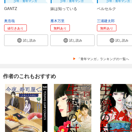
少年・青年マンガ
少年・青年マンガ
少年・青年マンガ
GANTZ
妹は知っている
ベルセルク
奥浩哉
雁木万里
三浦建太郎
値引きあり
無料あり
無料あり
試し読み
試し読み
試し読み
「青年マンガ」ランキングの一覧へ
作者のこれもおすすめ