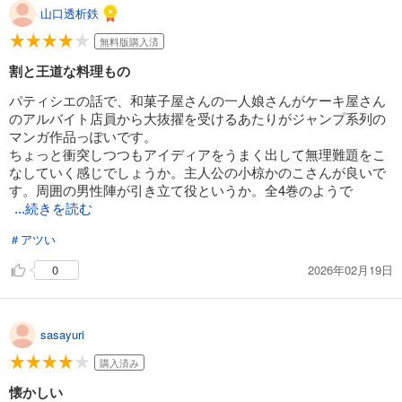
山口透析鉄
無料版購入済
割と王道な料理もの
パティシエの話で、和菓子屋さんの一人娘さんがケーキ屋さん
のアルバイト店員から大抜擢を受けるあたりがジャンプ系列の
マンガ作品っぽいです。
ちょっと衝突しつつもアイディアをうまく出して無理難題をこ
なしていく感じでしょうか。主人公の小椋かのこさんが良いで
す。周囲の男性陣が引き立て役というか。全4巻のようで
...続きを読む
＃アツい
2026年02月19日
0
sasayuri
購入済み
懐かしい