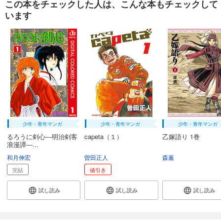
この本をチェックした人は、こんな本もチェックして
います
少年・青年マンガ
少年・青年マンガ
少年・青年マンガ
るろうに剣心―明治剣客
capeta（１）
乙嫁語り 1巻
浪漫譚―...
和月伸宏
曽田正人
森薫
完結
値引き
試し読み
試し読み
試し読み