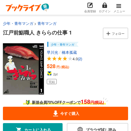
会員登録
ログイン
メニュー
少年・青年マンガ
青年マンガ
江戸前鮨職人 きららの仕事 1
フォロー
少年・青年マンガ
早川光
/
橋本孤蔵
4.0
(2)
528
円 (税込)
2
pt
完結
158
新規会員70%OFFクーポンで
円(税込)
今すぐ購入
カートに入れる
ブラウザ試し読み