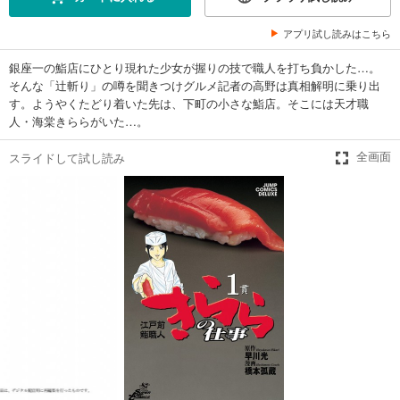
アプリ試し読みはこちら
銀座一の鮨店にひとり現れた少女が握りの技で職人を打ち負かした…。
そんな「辻斬り」の噂を聞きつけグルメ記者の高野は真相解明に乗り出
す。ようやくたどり着いた先は、下町の小さな鮨店。そこには天才職
人・海棠きららがいた…。
スライドして試し読み
全画面