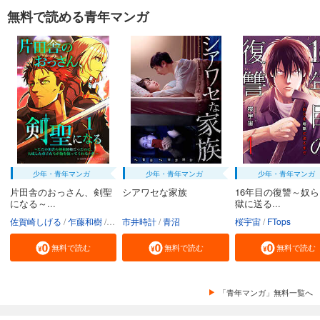
無料で読める青年マンガ
少年・青年マンガ
少年・青年マンガ
少年・青年マンガ
片田舎のおっさん、剣聖
シアワセな家族
16年目の復讐～奴
になる～...
獄に送る...
佐賀崎しげる
乍藤和樹
鍋島テツヒロ
市井時計
青沼
桜宇宙
FTops
無料で読む
無料で読む
無料で読む
「青年マンガ」無料一覧へ