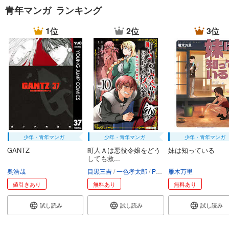
青年マンガ ランキング
1位
2位
3位
少年・青年マンガ
少年・青年マンガ
少年・青年マンガ
GANTZ
町人Ａは悪役令嬢をどう
妹は知っている
しても救...
奥浩哉
目黒三吉
一色孝太郎
Parum
雁木万里
値引きあり
無料あり
無料あり
試し読み
試し読み
試し読み