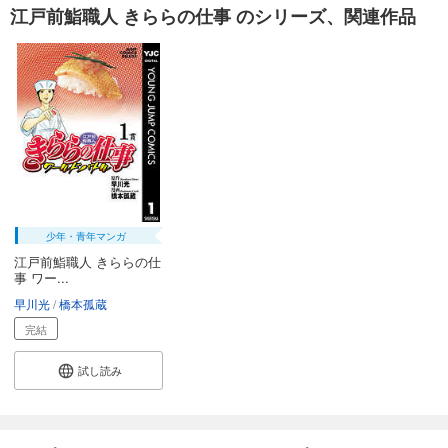
江戸前鮨職人 きららの仕事 のシリーズ、関連作品
少年・青年マンガ
江戸前鮨職人 きららの仕
事 ワー...
早川光
橋本孤蔵
完結
試し読み