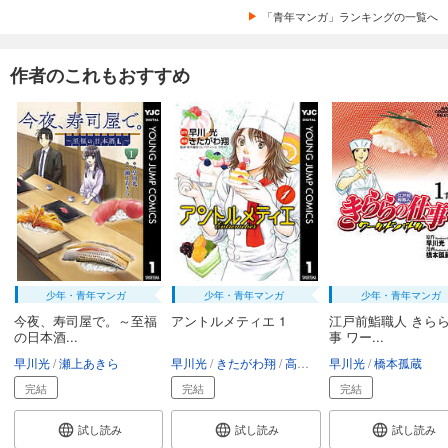
「青年マンガ」ランキングの一覧へ
作者のこれもおすすめ
少年・青年マンガ
少年・青年マンガ
少年・青年マンガ
今夜、寿司屋で。～至福
アントルメティエ 1
江戸前鮨職人 きら
の日本酒...
事 ワー...
早川光
瀬上あきら
早川光
きたがわ翔
高木康政（ル パティシエ タカギ）
早川光
橋本孤蔵
完結
完結
完結
試し読み
試し読み
試し読み