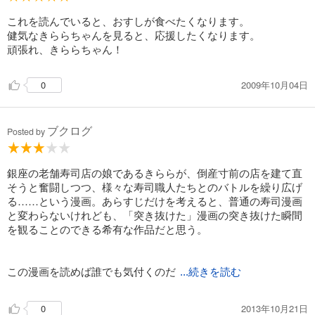
試し読み
これを読んでいると、おすしが食べたくなります。
あらすじを表示する
健気なきららちゃんを見ると、応援したくなります。
頑張れ、きららちゃん！
江戸前鮨職人 きららの仕事 15
528
円 (税込)
2009年10月04日
0
カート
完結
試し読み
ブクログ
Posted by
あらすじを表示する
江戸前鮨職人 きららの仕事 16
銀座の老舗寿司店の娘であるきららが、倒産寸前の店を建て直
528
円 (税込)
そうと奮闘しつつ、様々な寿司職人たちとのバトルを繰り広げ
カート
完結
る……という漫画。あらすじだけを考えると、普通の寿司漫画
と変わらないけれども、「突き抜けた」漫画の突き抜けた瞬間
試し読み
を観ることのできる希有な作品だと思う。
あらすじを表示する
この漫画を読めば誰でも気付くのだ
...続きを読む
2013年10月21日
0