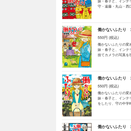
妹・春子と、インテ
守・遠藤・丸山・西
て……。描き下ろし４
働かないふたり 
550円 (税込)
働かないふたりの変
妹・春子と、インテ
捨てカメラの写真を
方、公園で守と読書
まけ漫画など全16ペ
働かないふたり 
550円 (税込)
働かないふたりの変
妹・春子と、インテ
をしたり、守の中学
合っていると、３人
ページを掲載した完全
働かないふたり 