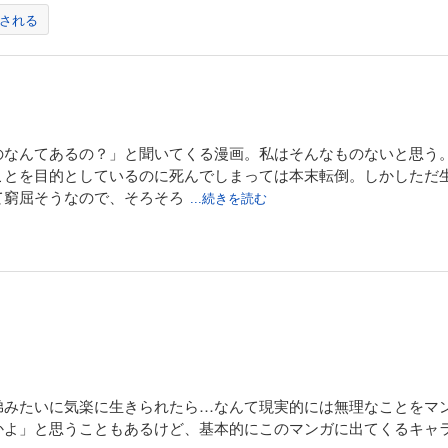
35巻
される
わらない日々を綴る「ぐーたらニート兄妹漫画」第35巻が発売!! マイペースで対
リで社交的でもある“エニート”な兄・守。今回は、春子と多恵の小学校時代のエピソ
は、中学時代からの友人・遠藤の職場に関する悩みを聞くことになり……。描き下ろ
6ページを掲載した完全版!!
のなんてあるの？」と聞いてくる漫画。私はそんなものないと思う
ことを目的としているのに死んでしまっては本末転倒。しかしただ
36巻
て窮屈そうなので、そろそろ
...続きを読む
わらない日々を綴る「ぐーたらニート兄妹漫画」第36巻が発売!! マイペースで対
リで社交的でもある“エニート”な兄・守。今回は、守が青春に憧れる飯塚さんを連れ
たある日、台風の接近に怯えた倉木さんが、石井家にひと晩お泊りすることになっ
け漫画など全16ページを掲載した完全版!!
37巻
わらない日々を綴る「ぐーたらニート兄妹漫画」第37巻が発売!! マイペースで対
弟みたいに気楽に生きられたら…なんて現実的には無理なことをマ
リで社交的でもある“エニート”な兄・守。今回は、守と春子が夜ふかし好きなお婆さ
かよ」と思うこともあるけど、基本的にこのマンガに出てくるキャ
愛用していたコートを手放す話などを収録。描き下ろし4コマやおまけ漫画など全1