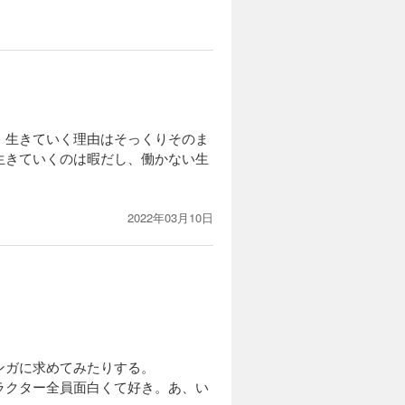
カートに入れる
人恐怖症の
試し読み
ードが明
し4コマ
。生きていく理由はそっくりそのま
生きていくのは暇だし、働かない生
カートに入れる
人恐怖症の
2022年03月10日
試し読み
て一緒に
て……。描
カートに入れる
人恐怖症の
ンガに求めてみたりする。
試し読み
んと朝ま
ラクター全員面白くて好き。あ、い
6ページを