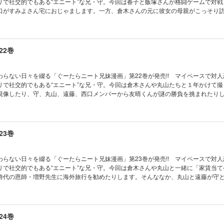
リで社交的でもある“エニート”な兄・守。今回は春子と飯塚さんが格闘ゲームで対戦
口がすみよさん宅におじゃまします。一方、倉木さんの元に彼女の母親がこっそり
コマやおまけ漫画など全16ページを掲載した完全版!!
22巻
わらない日々を綴る「ぐーたらニート兄妹漫画」第22巻が発売!! マイペースで対
リで社交的でもある“エニート”な兄・守。今回は倉木さんや丸山たちと１年かけて撮
現像したり、守、丸山、遠藤、西口メンバーから友晴くんが謎の勝負を挑まれたり
していた戸川さんの前に、図鑑を抱えた小さなライバルが現れて……。描き下ろし
ージを掲載した完全版!!
23巻
わらない日々を綴る「ぐーたらニート兄妹漫画」第23巻が発売!! マイペースで対
リで社交的でもある“エニート”な兄・守。今回は倉木さんや丸山と一緒に「家賃当て
時代の恩師・増野先生に海外旅行を勧めたりします。そんななか、丸山と遠藤が守
の元同級生である女性・牧から声をかけられて……。描き下ろし４コマやおまけ漫画
版!!
24巻