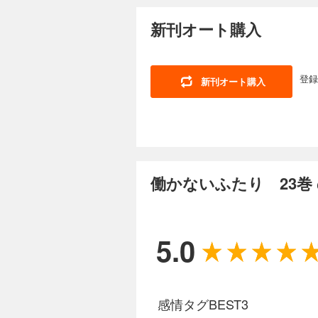
働かないふたりの変
新刊オート購入
妹・春子と、インテ
のお婆さんに出会い
けられて……。描き下
登録
新刊オート購入
働かないふたり 
638円 (税込)
働かないふたりの変
妹・春子と、インテ
会います。一方、働
おまけ漫画など全16
働かないふたり 23巻
働かないふたり 
638円 (税込)
5.0
働かないふたりの変
妹・春子と、インテ
せたらなにをしたい
し4コマやおまけ漫画
感情タグBEST3