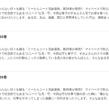
わらない日々を綴る「ぐーたらニート兄妹漫画」第24巻が発売!! マイペースで対
リで社交的でもある“エニート”な兄・守。今回は春子がすみよさん宅でお昼を食べた
に出かけたりします。ある日、丸山、遠藤、西口と草野球をしていた守は、偶然会
球に誘い入れ……。描き下ろし4コマやおまけ漫画など全16ページを掲載した完全版
25巻
わらない日々を綴る「ぐーたらニート兄妹漫画」第25巻が発売!! マイペースで対
リで社交的でもある“エニート”な兄・守。今回は守と春子で、すみよさんのスマホ購
また、ふたりの行動をこっそり観察している浪人生の姿がちらほらと。そんなある
ン！ 無類の本好きの守は、さっそく戸川さんと増野先生を連れて来店するけれど
漫画など全16ページを掲載した完全版!!
26巻
わらない日々を綴る「ぐーたらニート兄妹漫画」第26巻が発売!! マイペースで対
リで社交的でもある“エニート”な兄・守。今回は守が仕事で疲れ切った嶋に「働かな
説いたり、仕事をサボってしまった遠藤に一日付き合ったりします。そんなある日
命の人に遭遇。守は悩む西口に発破をかけるが、運命の人は春子の友人・ユキのよ
まけ漫画など全16ページを掲載した完全版!!