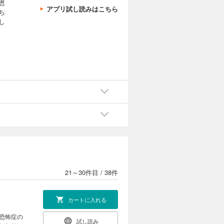
恩
アプリ試し読みはこちら
ち
し
カートに入れる
人恐怖症の
試し読み
田さんが
して…。描
カートに入れる
人恐怖症の
試し読み
兄妹で行
て咎められ
21～30件目
/
38件
カートに入れる
人恐怖症の
試し読み