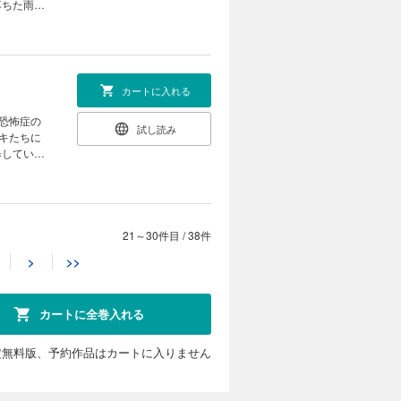
落ちた雨ざ
カートに入れる
人恐怖症の
試し読み
キたちに
歩している
21～30件目
/
38件
カートに入れる
>
>>
人恐怖症の
試し読み
こったあ
出ます
カートに全巻入れる
定無料版、予約作品はカートに入りません
カートに入れる