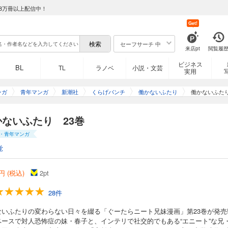
16巻
8万冊以上配信中！
Get!
わらない日々を綴る「ぐーたらニート兄妹漫画」第16巻が発売!! マイペースで対
リで社交的でもある“エニート”な兄・守。今回は、春子が中学時代の友人あかねと高
出したり、守、丸山、倉木さんと一緒に読書会に勤しんだりします。そんななか守
セーフサーチ 中
来店pt
閲覧履
に吐露して……。描き下ろし4コマやおまけ漫画など全16ページを掲載した完全版!
ビジネス
BL
TL
ラノベ
小説・文芸
実用
17巻
ンガ
青年マンガ
新潮社
くらげバンチ
働かないふたり
働かないふたり
わらない日々を綴る「ぐーたらニート兄妹漫画」第17巻!! マイペースで対人恐怖
かないふたり 23巻
交的でもある“エニート”な兄・守。今回は、春子と守が倉木さんの友人のためにパワ
んと丸山と一緒に肩こり解消法を試したりします。そんななか、丸山の勤める会社
・青年マンガ
入社員・高田さんが入ってきて……。描き下ろし4コマやおまけ漫画など全16ペー
覚
18巻
円 (税込)
2
pt
28件
わらない日々を綴る「ぐーたらニート兄妹漫画」第18巻!! マイペースで対人恐怖
交的でもある“エニート”な兄・守。春子はユキとあかねと近所を散策。守は丸山と遠
ないふたりの変わらない日々を綴る「ぐーたらニート兄妹漫画」第23巻が発売!
行きます。そんななか、兄妹の理解者である飯塚さんとすみよさんはそれぞれの配
ペースで対人恐怖症の妹・春子と、インテリで社交的でもある“エニート”な兄
し4コマやおまけ漫画など全16ページを掲載した完全版!!