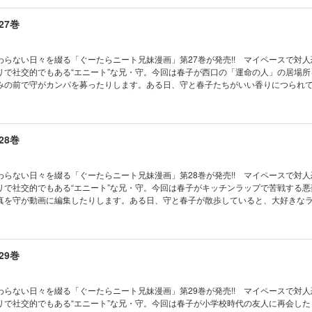
27巻
わらない日々を綴る「ぐーたらニート兄妹漫画」第27巻が発売!! マイペースで対
リで社交的でもある“エニート”な兄・守。今回は春子が西口の「運命の人」の居場所
みの前で守がカンパを募ったりします。ある日、守と春子たちがいい香りにつられ
ン屋を見つけて……。描き下ろし4コマやおまけ漫画など全16ページを掲載した完全
28巻
わらない日々を綴る「ぐーたらニート兄妹漫画」第28巻が発売!! マイペースで対
リで社交的でもある“エニート”な兄・守。今回は春子がキッチンラップで苦戦する悪
真を守が動画に編集したりします。ある日、守と春子が散歩していると、大好きな
て……。描き下ろし4コマやおまけ漫画など全16ページを掲載した完全版!!
29巻
わらない日々を綴る「ぐーたらニート兄妹漫画」第29巻が発売!! マイペースで対
リで社交的でもある“エニート”な兄・守。今回は春子が小学校時代の友人に再会した