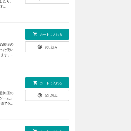
したり、
訪れ
カートに入れる
人恐怖症の
試し読み
った使い
します。一
４コマやお
カートに入れる
人恐怖症の
試し読み
ゲーム」
と街で落ち
など全16