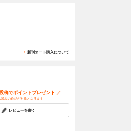
人恐怖症の
試し読み
かし好き
突然声をか
カートに入れる
新刊オート購入について
人恐怖症の
試し読み
友人に出
4コマや
ー投稿でポイントプレゼント ／
カートに入れる
入済みの作品が対象となります
人恐怖症の
試し読み
をやり直
レビューを書く
。描き下ろ