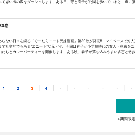
れて思い出の坂をダッシュします。ある日、守と春子が公園を歩いていると、道に
つけて……。描き下ろし4コマやおまけ漫画など全16ページを掲載した完全版!!
30巻
わらない日々を綴る「ぐーたらニート兄妹漫画」第30巻が発売!! マイペースで対
リで社交的でもある“エニート”な兄・守。今回は春子が小学校時代の友人・多恵をユ
山たちとカレーパーティーを開催します。ある晩、春子が落ち込みやすい多恵と散
ってきて……。描き下ろし4コマやおまけ漫画など全16ページを掲載した完全版!!
31巻
1
2
3
4
・
・
・
・
・
・
わらない日々を綴る「ぐーたらニート兄妹漫画」第31巻が発売!! マイペースで対
リで社交的でもある“エニート”な兄・守。今回は、守と丸山が中学時代に文化祭で起
明かします。一方春子は、道端で女性とぶつかってしまい、とっさに道案内を申し
コマやおまけ漫画など全16ページを掲載した完全版!!
※期間限
32巻