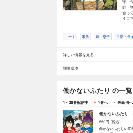
守。
師・
合っ
働かないふたり 
４コマ
550円 (税込)
働かないふたりの変
妹・春子と、インテ
ニート
家族
娘・息子
生活・ラ
丸山との距離を縮め
き下ろし４コマやおま
詳しい情報を見る
働かないふたり 
閲覧環境
550円 (税込)
働かないふたりの変
妹・春子と、インテ
働かないふたり の一覧
方不明の猫を探し回
てしまい…。描き下ろ
1～38巻配信中
1巻へ
最新刊へ
働かないふたり 
550円 (税込)
働かないふたりの変