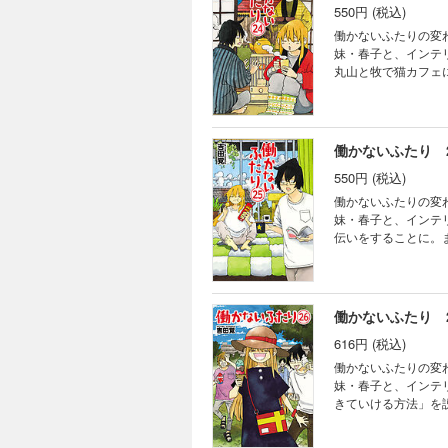
550円 (税込)
働かないふたりの変
妹・春子と、インテ
丸山と牧で猫カフェ
代の同級生・嶋を草野
働かないふたり 
550円 (税込)
働かないふたりの変
妹・春子と、インテ
伝いをすることに。
念願の本屋がオープ
下ろし4コマやおまけ
働かないふたり 
616円 (税込)
働かないふたりの変
妹・春子と、インテ
きていける方法」を
人・西口が道端で運
描き下ろし4コマやお