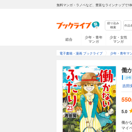
働かないふたり 
無料マンガ・ラノベなど、豊富なラインナップで18
550円 (税込)
働かないふたりの変
妹・春子と、インテ
絞り込み
友人ユキと一緒に外
検索
のトラウマを戸川さん
少年・青年
少女・女性
総合
マンガ
マンガ
働かないふたり 
電子書籍・漫画 ブックライブ
少年・青年マ
550円 (税込)
働かないふたりの変
働
子と､インテリで社
を回ったり、倉木さ
少年
ぶきっちょな女性新
た完全版!!
吉田
働かないふたり 
550
616円 (税込)
5.0
働かないふたりの変
子と、インテリで社
働か
時代の友達に会いに
マイ
出して……。描き下ろ