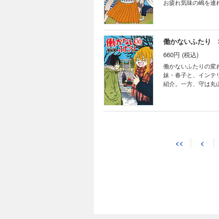
お疲れ気味の嶋を連
らしのぬいぐるみを見
働かないふたり 
660円 (税込)
働かないふたりの変
妹・春子と、インテ
紹介。一方、守は丸
と、どこからか守がや
働かないふたり 
704円 (税込)
<<
<
働かないふたりの変
妹・春子と、インテ
る騒動を倉木さんに
が……。描き下ろし4
働かないふたり 
638円 (税込)