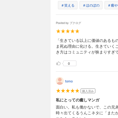
働かないふたり 
＃笑える
＃ほのぼの
＃癒や
638円 (税込)
働かないふたりの変
Posted by
ブクログ
妹・春子と、インテ
かされます。一方守
やおまけ漫画など全1
「生きている以上に価値のあるも
ま死ぬ理由に化ける。生きていく
働かないふたり 
き方はコミュニティが狭まりすぎ
638円 (税込)
働かないふたりの変
0
妹・春子と、インテ
海に出かけます。ま
き下ろし4コマやおま
tomo
購入済み
働かないふたり 
私にとっての癒しマンガ
638円 (税込)
働かないふたりの変
面白い。私も働かないで、この兄
妹・春子と、インテ
時々出てくるうんこネタに「また
ですごす話や、守が