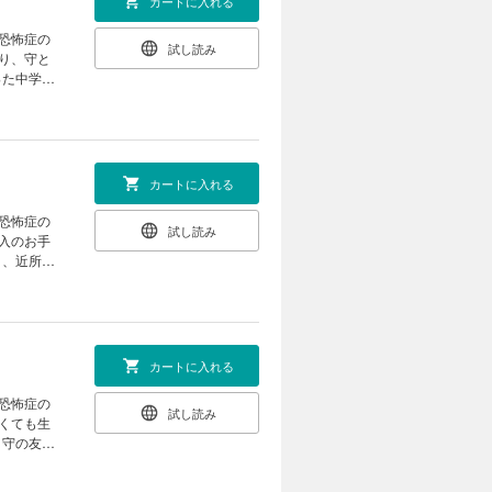
カートに入れる
人恐怖症の
試し読み
り、守と
った中学時
!!
カートに入れる
人恐怖症の
試し読み
入のお手
日、近所に
……。描き
カートに入れる
人恐怖症の
試し読み
くても生
、守の友
うで……。