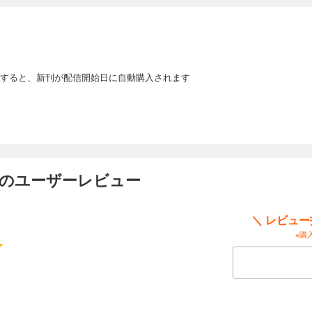
わらない日々を綴る「ぐーたらニート兄妹漫画」第32巻が発売!! マイペースで対
リで社交的でもある“エニート”な兄・守。今回は、守と春子が真夜中の散歩中に夜ふ
ます。さらに守が近所の家の前で古本を選んでいると、中学時代の後輩の女性から
ろし4コマやおまけ漫画など全16ページを掲載した完全版!!
すると、新刊が配信開始日に自動購入されます
33巻
わらない日々を綴る「ぐーたらニート兄妹漫画」第33巻が発売!! マイペースで対
リで社交的でもある“エニート”な兄・守。今回は、守と春子が夜ふかしおばあさんの
きづめで限界を迎えそうな丸山は守と春子の誘惑に負けそうになり……。描き下ろし
ページを掲載した完全版!!
 のユーザーレビュー
34巻
＼ レビュ
※購
わらない日々を綴る「ぐーたらニート兄妹漫画」第34巻が発売!! マイペースで対
リで社交的でもある“エニート”な兄・守。今回は、守と春子が一家団らん中に「人生
か」と大好きな父に質問します。すると父から、母が驚くような回答があって……
など全16ページを掲載した完全版!!