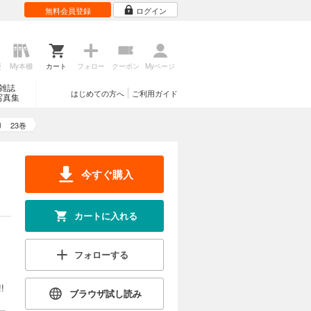
無料会員登録
ログイン
カートに入れる
人恐怖症の
試し読み
校時代の
が高校時代
歴
My本棚
カート
フォロー
クーポン
Myページ
!
雑誌
はじめての方へ
ご利用ガイド
写真集
 23巻
カートに入れる
症の妹・春
試し読み
ースポット
今すぐ購入
に、気弱で
ジを掲載し
カートに入れる
カートに入れる
フォローする
症の妹・春
試し読み
藤と中学
!
偶者を思い
ブラウザ試し読み
・