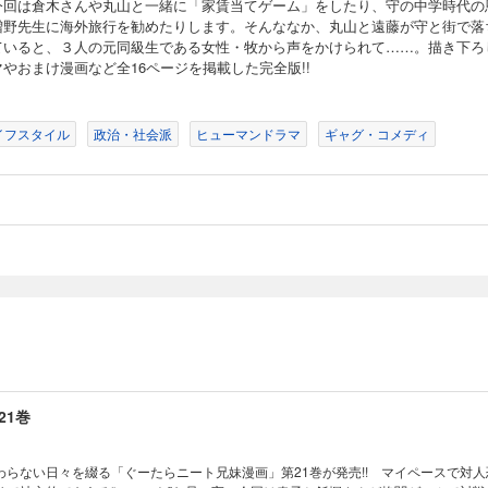
今回は倉木さんや丸山と一緒に「家賃当てゲーム」をしたり、守の中学時代の
増野先生に海外旅行を勧めたりします。そんななか、丸山と遠藤が守と街で落
ていると、３人の元同級生である女性・牧から声をかけられて……。描き下ろ
19巻
やおまけ漫画など全16ページを掲載した完全版!!
わらない日々を綴る「ぐーたらニート兄妹漫画」第19巻が発売!! マイペースで対
リで社交的でもある“エニート”な兄・守。今回は守が戸川さんの新居を訪ねたり、高
イフスタイル
政治・社会派
ヒューマンドラマ
ギャグ・コメディ
ようと奮闘します。そんななか、春子とあかねは外出先で中学時代の同級生に遭遇
け漫画など全16ページを掲載した完全版!!
20巻
わらない日々を綴る「ぐーたらニート兄妹漫画」第20巻が発売!! マイペースで対
リで社交的でもある“エニート”な兄・守。今回は守が中学時代の恩師に遭遇したり、
ったりします。一方、そんなふたりを見守る石井家の父は、旧友から子育てについ
し4コマやおまけ漫画など全16ページを掲載した完全版!!
21巻
わらない日々を綴る「ぐーたらニート兄妹漫画」第21巻が発売!! マイペースで対