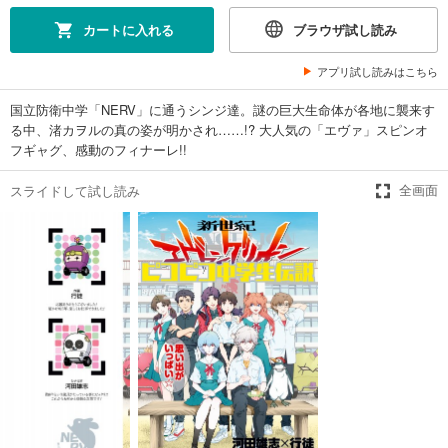
カートに入れる
ブラウザ試し読み
アプリ試し読みはこちら
国立防衛中学「NERV」に通うシンジ達。謎の巨大生命体が各地に襲来す
る中、渚カヲルの真の姿が明かされ……!? 大人気の「エヴァ」スピンオ
フギャグ、感動のフィナーレ!!
スライドして試し読み
全画面