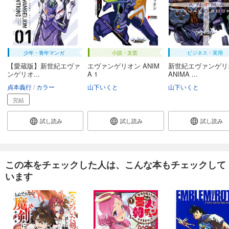
少年・青年マンガ
小説・文芸
ビジネス・実用
【愛蔵版】新世紀エヴァ
エヴァンゲリオン ANIM
新世紀エヴァンゲリ
ンゲリオ...
A 1
ANIMA ...
貞本義行
カラー
山下いくと
山下いくと
完結
試し読み
試し読み
試し読み
この本をチェックした人は、こんな本もチェックして
います