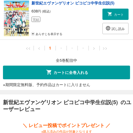
新世紀エヴァンゲリオン ピコピコ中学生伝説(5)
638
円 (税込)
カート
完結
試し読み
あらすじを表示する
<<
<
1
・
・
・
>
>>
全5巻配信中
カートに全巻入れる
※期間限定無料版、予約作品はカートに入りません
新世紀エヴァンゲリオン ピコピコ中学生伝説(5) のユ
ーザーレビュー
＼ レビュー投稿でポイントプレゼント ／
※購入済みの作品が対象となります