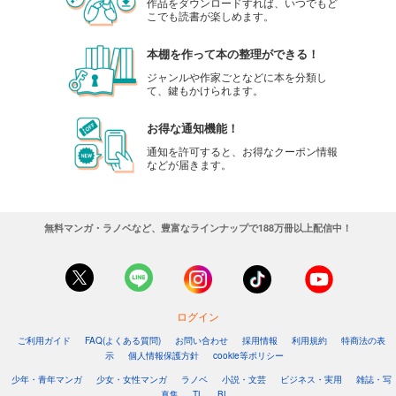
作品をダウンロードすれば、いつでもど
こでも読書が楽しめます。
本棚を作って本の整理ができる！
ジャンルや作家ごとなどに本を分類し
て、鍵もかけられます。
お得な通知機能！
通知を許可すると、お得なクーポン情報
などが届きます。
無料マンガ・ラノベなど、豊富なラインナップで188万冊以上配信中！
ログイン
ご利用ガイド
FAQ(よくある質問)
お問い合わせ
採用情報
利用規約
特商法の表
示
個人情報保護方針
cookie等ポリシー
少年・青年マンガ
少女・女性マンガ
ラノベ
小説・文芸
ビジネス・実用
雑誌・写
真集
TL
BL