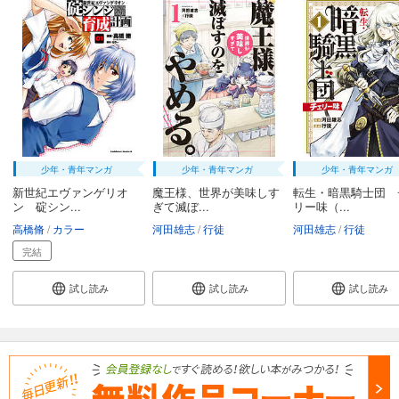
少年・青年マンガ
少年・青年マンガ
少年・青年マンガ
新世紀エヴァンゲリオ
魔王様、世界が美味しす
転生・暗黒騎士団 
ン 碇シン...
ぎて滅ぼ...
リー味（...
高橋脩
カラー
河田雄志
行徒
河田雄志
行徒
完結
試し読み
試し読み
試し読み