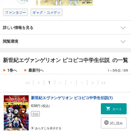
ファンタジー
ギャグ・コメディ
詳しい情報を見る
閲覧環境
新世紀エヴァンゲリオン ピコピコ中学生伝説 の一覧
1巻へ
最新刊へ
1～5件目
/
5件
<<
<
1
・
・
・
>
>>
新世紀エヴァンゲリオン ピコピコ中学生伝説(1)
638
円 (税込)
カート
完結
試し読み
あらすじを表示する