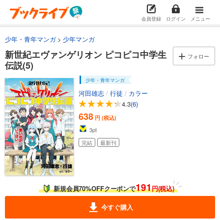
会員登録
ログイン
メニュー
少年・青年マンガ
少年マンガ
新世紀エヴァンゲリオン ピコピコ中学生
フォロー
伝説(5)
少年・青年マンガ
河田雄志
/
行徒
/
カラー
4.3
(6)
638
円 (税込)
3
pt
完結
最新刊
191
新規会員70%OFFクーポンで
円(税込)
今すぐ購入