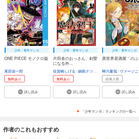
少年・青年マンガ
少年・青年マンガ
少年・青年マンガ
ONE PIECE モノクロ版
片田舎のおっさん、剣聖
異世界居酒屋「のぶ
になる外...
尾田栄一郎
佐賀崎しげる
鍋島テツヒロ
蝉川夏哉
空路恵
渡辺樹
ヴァージニア二
無料あり
無料あり
続巻入荷
試し読み
試し読み
試し読み
「少年マンガ」ランキングの一覧へ
作者のこれもおすすめ