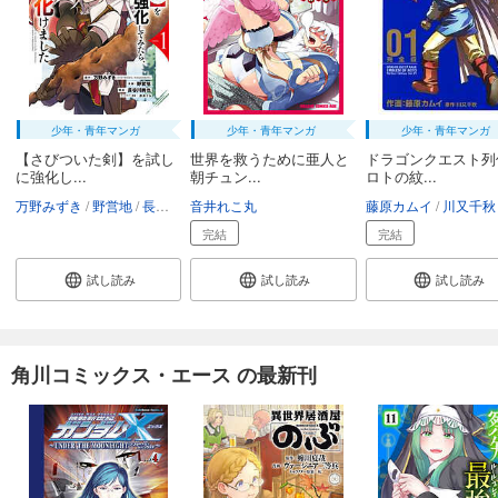
少年・青年マンガ
少年・青年マンガ
少年・青年マンガ
【さびついた剣】を試し
世界を救うために亜人と
ドラゴンクエスト
に強化し...
朝チュン...
ロトの紋...
万野みずき
野営地
長谷川絢也
音井れこ丸
赤井てら
藤原カムイ
川又千秋
完結
完結
試し読み
試し読み
試し読み
角川コミックス・エース の最新刊