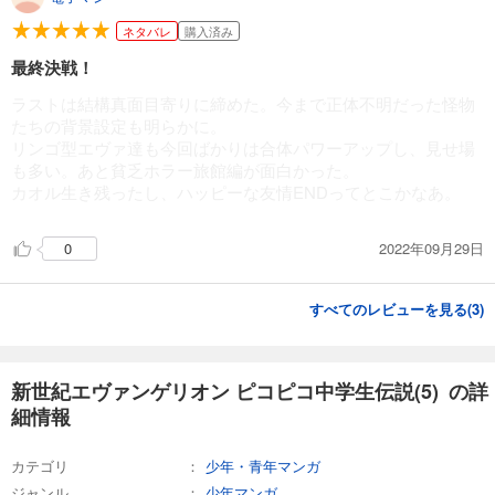
ネタバレ
購入済み
最終決戦！
ラストは結構真面目寄りに締めた。今まで正体不明だった怪物
たちの背景設定も明らかに。
リンゴ型エヴァ達も今回ばかりは合体パワーアップし、見せ場
も多い。あと貧乏ホラー旅館編が面白かった。
カオル生き残ったし、ハッピーな友情ENDってとこかなあ。
2022年09月29日
0
すべてのレビューを見る(
3
)
新世紀エヴァンゲリオン ピコピコ中学生伝説(5) の詳
細情報
カテゴリ
少年・青年マンガ
ジャンル
少年マンガ