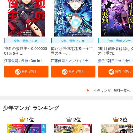
少年・青年マンガ
少年・青年マンガ
少年・青年マンガ
神血の救世主～0.000000
俺だけ最強超越者～全世
2周目冒険者は隠し
01％を引...
界のチー...
ス〈重力...
江藤俊司
疾狼
3rd Ie
Studio No.9
江藤俊司
フウワイ
土田健太
猫子
3rd Ie
朝日アオ
maruco
HykeC
St
無料で読む
無料で読む
無料で読む
「少年マンガ」無料一覧へ
少年マンガ ランキング
1位
2位
3位