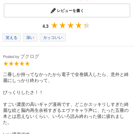
レビューを書く
4.3
笑える
深い
カッコいい
ブクログ
Posted by
二冊しか持ってなかったから電子で全巻購入したら、意外と綺
麗にしっかり終わって、
びっくりしたさ！！
すごい濃度の高いギャグ漫画です、どこかスッキリしすぎた綺
麗な絵と脳内再生余裕すぎるエヴァキャラ声に、たった五冊の
本とは思えないくらい、いろいろ読み終わった後に疲れまし
た。
いい漫画です。