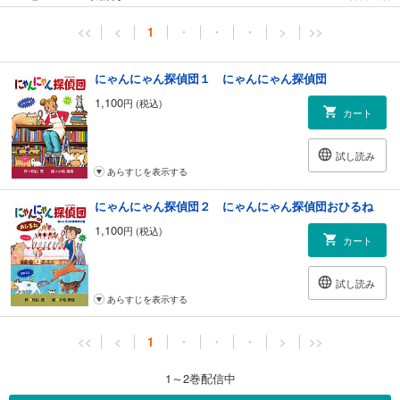
<<
<
1
・
・
・
>
>>
にゃんにゃん探偵団１ にゃんにゃん探偵団
1,100
円 (税込)
カート
試し読み
あらすじを表示する
にゃんにゃん探偵団２ にゃんにゃん探偵団おひるね
1,100
円 (税込)
カート
試し読み
あらすじを表示する
<<
<
1
・
・
・
>
>>
1～2巻配信中