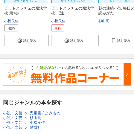
少年・青年マンガ
少年・青年マンガ
ビジネス・実用
ビットとラチェの魔法学
ビットとラチェの魔法学
朝の連続小説 毎日5
校 第1巻
校 【連...
読みがた...
小松良佳
小松良佳
杉山亮
NEW
無料
試し読み
試し読み
試し読み
同じジャンルの本を探す
小説・文芸
>
児童書
/
よみもの
小説・文芸
>
杉山亮
小説・文芸
>
小松良佳
小説・文芸
>
偕成社