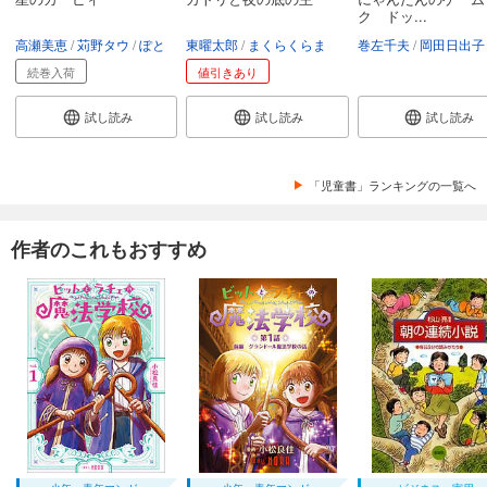
ク ドッ...
高瀬美恵
苅野タウ
ぽと
東曜太郎
まくらくらま
巻左千夫
岡田日出子
続巻入荷
値引きあり
試し読み
試し読み
試し読み
「児童書」ランキングの一覧へ
作者のこれもおすすめ