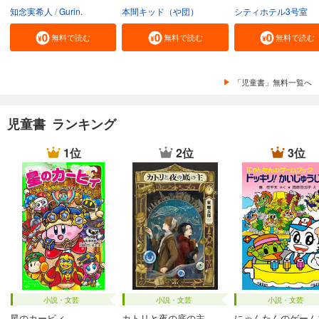
知念実希人
Gurin.
本間キッド（や団）
シティホテル3号室
無料で読む
無料で読む
無料で読む
「児童書」無料一覧へ
児童書 ランキング
1位
2位
3位
小説・文芸
小説・文芸
小説・文芸
星のカービィ
カトリと夜の底の主
にゃんたんのゲーム