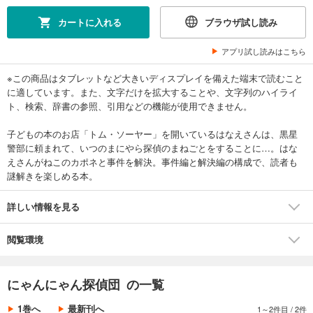
カートに入れる
ブラウザ試し読み
アプリ試し読みはこちら
※この商品はタブレットなど大きいディスプレイを備えた端末で読むこと
に適しています。また、文字だけを拡大することや、文字列のハイライ
ト、検索、辞書の参照、引用などの機能が使用できません。
子どもの本のお店「トム・ソーヤー」を開いているはなえさんは、黒星
警部に頼まれて、いつのまにやら探偵のまねごとをすることに…。はな
えさんがねこのカポネと事件を解決。事件編と解決編の構成で、読者も
謎解きを楽しめる本。
詳しい情報を見る
閲覧環境
にゃんにゃん探偵団 の一覧
1巻へ
最新刊へ
1～2件目
/
2件