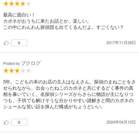
最高に面白い！
カポネがおうちに来たお話とか、楽しい。
この中にわんわん探偵団も出てくるんだよ。すごくない？
2017年11月28日
0
ブクログ
Posted by
3年。こどもの本のお店の主人はなえさん。探偵のまねごとをさ
せられながら、出会ったねこのカポネと共にするどく事件の真
相を暴いていく。名探偵シリーズからさらに物語が主になりつ
つも、子供でも解けそうな分かりやすい謎解きと間のカポネの
シュールな笑い話を挟んだ構成がちょうどいい。
2024年04月13日
0