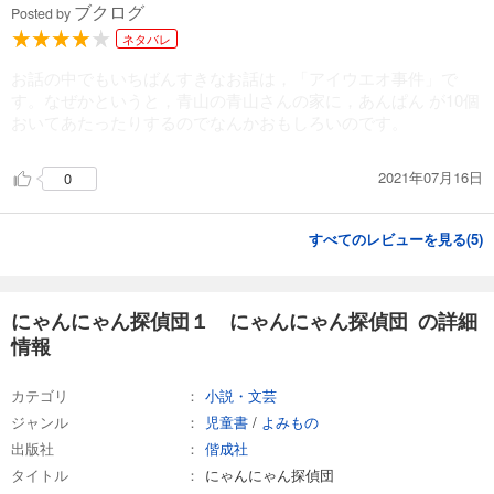
ブクログ
Posted by
ネタバレ
お話の中でもいちばんすきなお話は，「アイウエオ事件」で
す。なぜかというと，青山の青山さんの家に，あんぱん が10個
おいてあたったりするのでなんかおもしろいのです。
2021年07月16日
0
すべてのレビューを見る(
5
)
にゃんにゃん探偵団１ にゃんにゃん探偵団 の詳細
情報
カテゴリ
小説・文芸
ジャンル
児童書
/
よみもの
出版社
偕成社
タイトル
にゃんにゃん探偵団