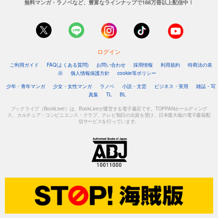
無料マンガ・ラノベなど、豊富なラインナップで188万冊以上配信中！
ログイン
ご利用ガイド
FAQ(よくある質問)
お問い合わせ
採用情報
利用規約
特商法の表
示
個人情報保護方針
cookie等ポリシー
少年・青年マンガ
少女・女性マンガ
ラノベ
小説・文芸
ビジネス・実用
雑誌・写
真集
TL
BL
ブックライブ（BookLive!）は、BookLiveが運営する電子書店です。TOPPANホールディング
ス、カルチュア・コンビニエンス・クラブ、テレビ朝日の出資を受け、日本最大級の電子書籍配
信サービスを行っています。