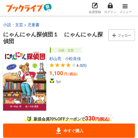
会員登録
ログイン
メニュー
小説・文芸
児童書
にゃんにゃん探偵団１ にゃんにゃん探
フォロー
偵団
小説・文芸
杉山亮
/
小松良佳
4.0
(5)
1,100
円 (税込)
5
pt
330
新規会員70%OFFクーポンで
円(税込)
今すぐ購入