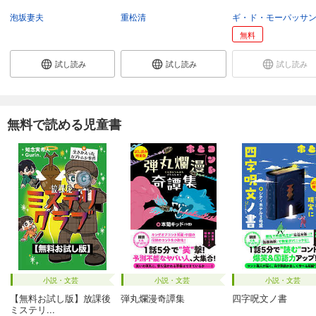
泡坂妻夫
重松清
ギ・ド・モーパッサ
無料
試し読み
試し読み
試し読み
無料で読める児童書
小説・文芸
小説・文芸
小説・文芸
【無料お試し版】放課後
弾丸爛漫奇譚集
四字呪文ノ書
ミステリ...