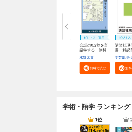
ビジネス・実用
ビジネス
会話の0.2秒を言
講談社現
語学する 無料...
書 解
２０...
水野太貴
無料で読む
無料
学術・語学 ランキング
1位