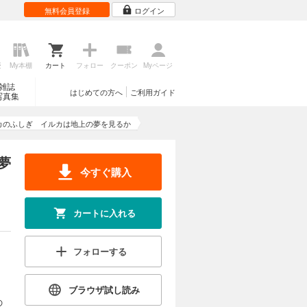
無料会員登録
ログイン
歴
My本棚
カート
フォロー
クーポン
Myページ
雑誌
はじめての方へ
ご利用ガイド
写真集
カのふしぎ イルカは地上の夢を見るか
夢
今すぐ購入
カートに入れる
フォローする
ブラウザ試し読み
の