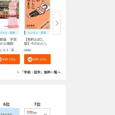
ジネス・実用
ビジネス・実用
館版 学習
【無料お試し
んが人物館
版】今のわたし
にな...
じろう
原口泉
usao
無料で読む
無料で読む
「学術・語学」無料一覧へ
6位
7位