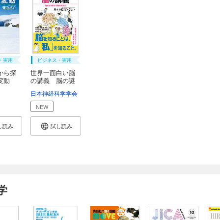
・実用
ビジネス・実用
から探
世界一面白い脳
大変動
の講義 脳の謎
を...
日本神経科学学会
NEW
し読み
試し読み
学