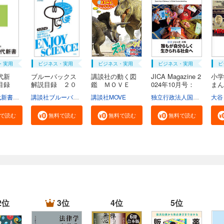
・実用
ビジネス・実用
ビジネス・実用
ビジネス・実用
ビ
代新
ブルーバックス
講談社の動く図
JICA Magazine 2
小学
説目録
解説目録 ２０
鑑 ＭＯＶＥ
024年10月号：
ま
２...
ま...
ジ...
広...
学芸部現代新書編集チーム
講談社ブルーバックス
講談社MOVE
独立行政法人国際協力機構
大谷
で読む
無料で読む
無料で読む
無料で読む
2位
3位
4位
5位