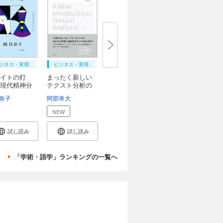
ジネス・実用
ビジネス・実用
ロイトの灯
まったく新しい
現代精神分
テクスト分析の
教...
奈子
阿部幸大
NEW
試し読み
試し読み
「学術・語学」ランキングの一覧へ