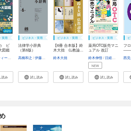
・実用
ビジネス・実用
ビジネス・実用
ビジネス・実用
ビ
カ ビ
法律学小辞典
【6冊 合本版】鈴
薬局OTC販売マニ
フ
大図鑑
（第6版）
木大拙 仏教論...
ュアル 改訂
――
版 ...
析...
ヴァレンティーナ・デフィリーポ
高橋和之
伊藤眞
アンドリュー・ペティ
小早川光郎
鈴木大拙
能見善久
コンラッド・キルティ・ハーパー
山口厚
鈴木伸悟
日経ドラッグインフォメーション
西見
NEW
し読み
試し読み
試し読み
試し読み
め