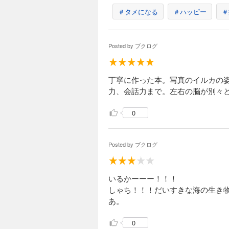
＃タメになる
＃ハッピー
＃
Posted by
ブクログ
丁寧に作った本。写真のイルカの
力、会話力まで。左右の脳が別々
0
Posted by
ブクログ
いるかーーー！！！
しゃち！！！だいすきな海の生き
あ。
0