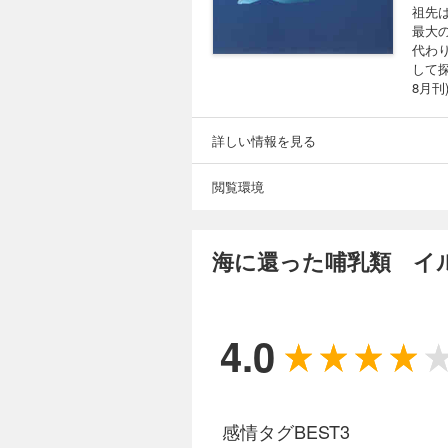
祖先
最大
代わ
して
8月刊
詳しい情報を見る
閲覧環境
海に還った哺乳類 イ
4.0
感情タグBEST3