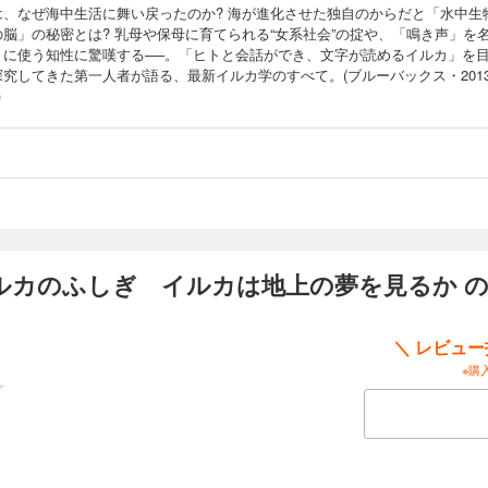
は、なぜ海中生活に舞い戻ったのか? 海が進化させた独自のからだと「水中生
の脳」の秘密とは? 乳母や保母に育てられる“女系社会”の掟や、「鳴き声」を
りに使う知性に驚嘆する──。「ヒトと会話ができ、文字が読めるイルカ」を
探究してきた第一人者が語る、最新イルカ学のすべて。(ブルーバックス・201
)
ルカのふしぎ イルカは地上の夢を見るか 
＼ レビュ
※購