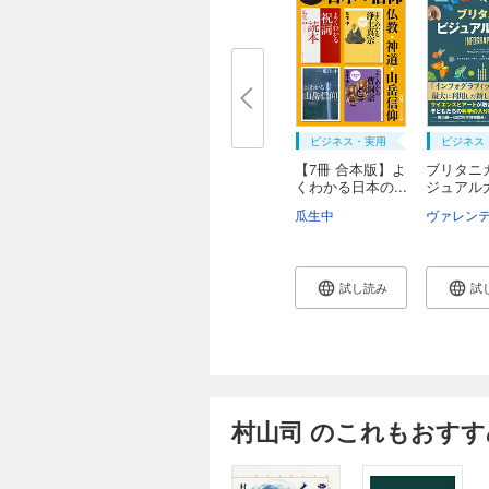
ビジネス・実用
ビジネス
【7冊 合本版】よ
ブリタニ
くわかる日本の...
ジュアル
瓜生中
試し読み
試
村山司 のこれもおすす