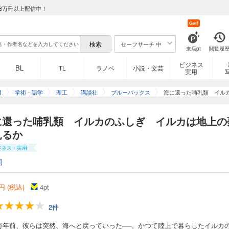
8万冊以上配信中！
Get!
セーフサーチ 中
来店pt
閲覧履
ビジネス
BL
TL
ラノベ
小説・文芸
実用
用
学術・語学
理工
講談社
ブルーバックス
海に還った哺乳類 イル
に還った哺乳類 イルカのふしぎ イルカは地上の
見るか
ジネス・実用
司
円 (税込)
4
pt
2件
00万年前、彼らは突然、海へと戻っていった──。かつて陸上で暮らしたイルカ