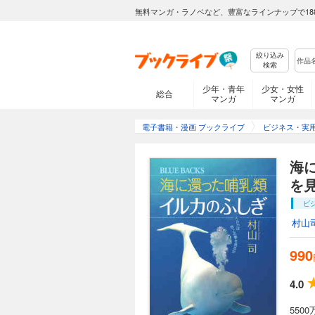
無料マンガ・ラノベなど、豊富なラインナップで18
絞り込み
検索
少年・青年
少女・女性
総合
マンガ
マンガ
電子書籍・漫画 ブックライブ
ビジネス・実
海
を
ビ
村山
990
4.0
55