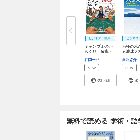
ビジネス・実用
ビジネス
ギャンブルのか
南極の氷
らくり 確率・
る地球
統...
氷...
谷岡一郎
菅沼悠介
NEW
NEW
試し読み
試
無料で読める 学術・語