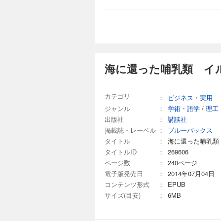
海に還った哺乳類 イ
カテゴリ
：
ビジネス・実用
ジャンル
：
学術・語学
/
理工
出版社
：
講談社
掲載誌・レーベル
：
ブルーバックス
タイトル
：
海に還った哺乳類
タイトルID
：
269606
ページ数
：
240ページ
電子版発売日
：
2014年07月04日
コンテンツ形式
：
EPUB
サイズ(目安)
：
6MB