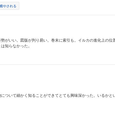
癒やされる
姿勢がいい。図版が判り易い。巻末に索引も。イルカの進化上の位
とは知らなかった。
物について細かく知ることができてとても興味深かった。いるかと