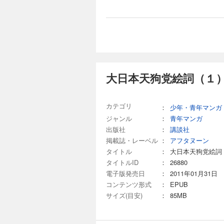
大日本天狗党絵詞（１）
カテゴリ
：
少年・青年マンガ
ジャンル
：
青年マンガ
出版社
：
講談社
掲載誌・レーベル
：
アフタヌーン
タイトル
：
大日本天狗党絵詞
タイトルID
：
26880
電子版発売日
：
2011年01月31日
コンテンツ形式
：
EPUB
サイズ(目安)
：
85MB