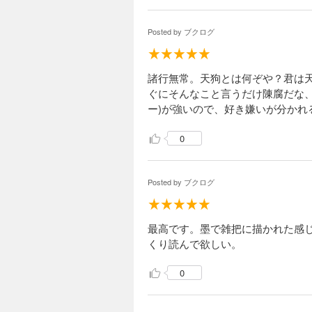
Posted by
ブクログ
諸行無常。天狗とは何ぞや？君は天
ぐにそんなこと言うだけ陳腐だな
ー)が強いので、好き嫌いが分かれ
0
Posted by
ブクログ
最高です。墨で雑把に描かれた感
くり読んで欲しい。
0