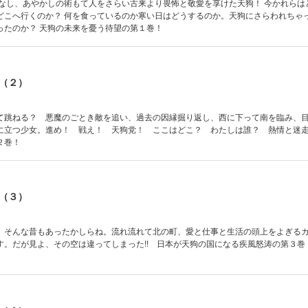
をなし、あやかしの術もて人をさらい古来より畏怖と敬愛を享けた天狗！ 今かれらは
どこへ行くのか？ 何を食っているのか寒い日はどうするのか。天狗にさらわれちゃ
ったのか？ 天狗の未来を憂う待望の第１巻！
（２）
て跳ねる？ 悪魔のごとき敵を追い、過去の因縁掘り返し、西に下って南を臨み、
に立つ少女。進め！ 戦え！ 天狗党！ ここはどこ？ わたしは誰？ 熱情と迷
２巻！
（３）
。そんな昔もあったかしらね。流れ流れて北の町、愛と仕事と生活の頭上をよぎる
す。だが見よ、その空は違ってしまった!! 日本が天狗の国になる疾風怒涛の第３巻