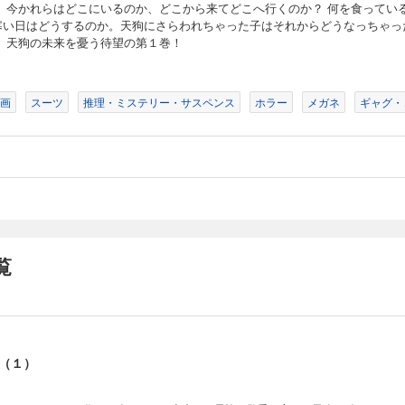
！ 今かれらはどこにいるのか、どこから来てどこへ行くのか？ 何を食ってい
寒い日はどうするのか。天狗にさらわれちゃった子はそれからどうなっちゃっ
？ 天狗の未来を憂う待望の第１巻！
画
スーツ
推理・ミステリー・サスペンス
ホラー
メガネ
ギャグ・
覧
（１）