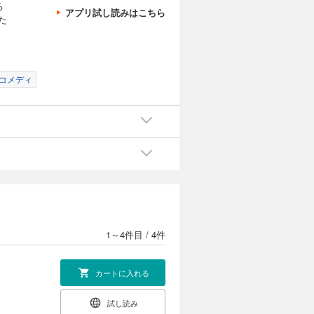
る
アプリ試し読みはこちら
た
コメディ
1～4件目
/
4件
カートに入れる
試し読み