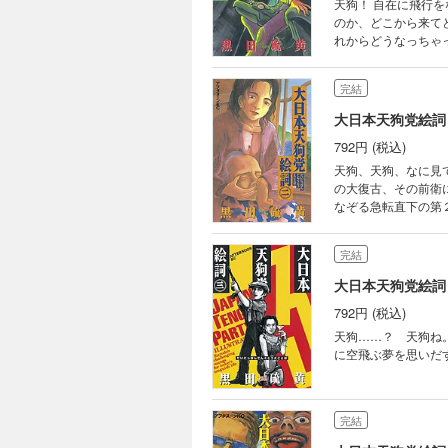
天狗！ 自在に飛行
のか、どこから来て
れからどうなっちゃ
完結
大日本天狗党絵詞
792円 (税込)
天狗、天狗、なに見
の大復古、その前衛
なぞる急転直下の第
完結
大日本天狗党絵詞
792円 (税込)
天狗……？ 天狗ね
に空飛ぶ夢を思いだ
完結