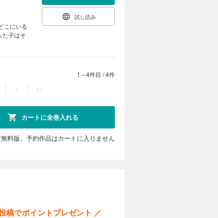
試し読み
どこにいる
った子はそ
1～4件目
/
4件
>
>>
カートに全巻入れる
定無料版、予約作品はカートに入りません
ー投稿でポイントプレゼント ／