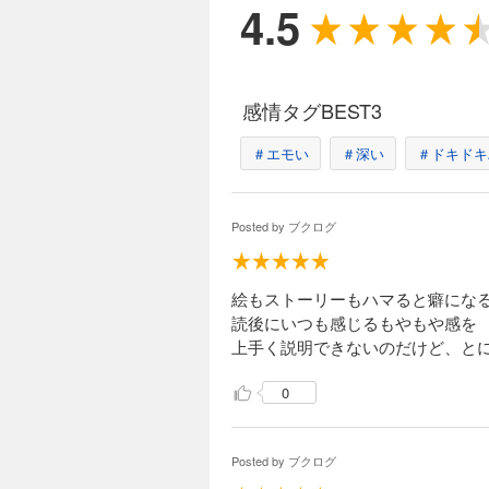
4.5
感情タグBEST3
＃エモい
＃深い
＃ドキドキ
Posted by
ブクログ
絵もストーリーもハマると癖にな
読後にいつも感じるもやもや感を
上手く説明できないのだけど、と
0
Posted by
ブクログ