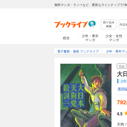
無料マンガ・ラノベなど、豊富なラインナップで18
絞り込み
検索
少年・青年
少女・女性
総合
マンガ
マンガ
電子書籍・漫画 ブックライブ
少年・青年マ
完結
大
少年
黒田
792
4.5
天狗