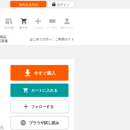
無料会員登録
ログイン
歴
My本棚
カート
フォロー
クーポン
Myページ
雑誌
はじめての方へ
ご利用ガイド
写真集
今すぐ購入
カートに入れる
フォローする
ブラウザ試し読み
けた