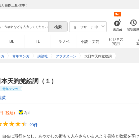
8万冊以上配信中！
Get!
セーフサーチ 中
来店pt
閲覧履
ビジネス
BL
TL
ラノベ
小説・文芸
実用
ンガ
青年マンガ
講談社
アフタヌーン
大日本天狗党絵詞
日本天狗党絵詞（１）
・青年マンガ
硫黄
円 (税込)
3
pt
20件
！ 自在に飛行をなし、あやかしの術もて人をさらい古来より畏怖と敬愛を享