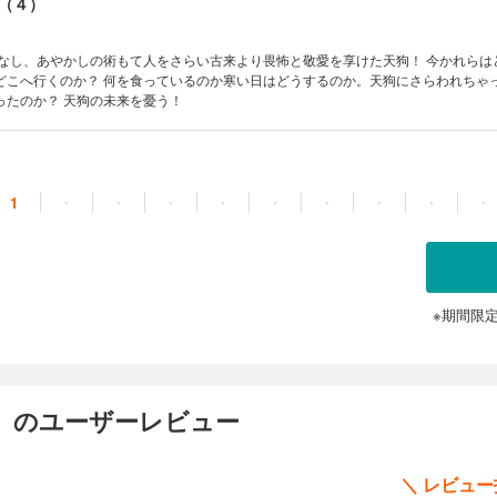
（４）
をなし、あやかしの術もて人をさらい古来より畏怖と敬愛を享けた天狗！ 今かれらは
どこへ行くのか？ 何を食っているのか寒い日はどうするのか。天狗にさらわれちゃ
ったのか？ 天狗の未来を憂う！
1
・
・
・
・
・
・
・
・
・
※期間限
） のユーザーレビュー
＼ レビュ