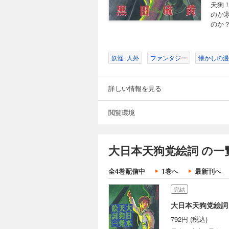
天狗
のか
のか
妖怪･人外
ファンタジー
懐かしの漫
詳しい情報を見る
閲覧環境
大日本天狗党絵詞 の一
全4巻配信中
1巻へ
最新刊へ
完結
大日本天狗党絵詞
792円 (税込)