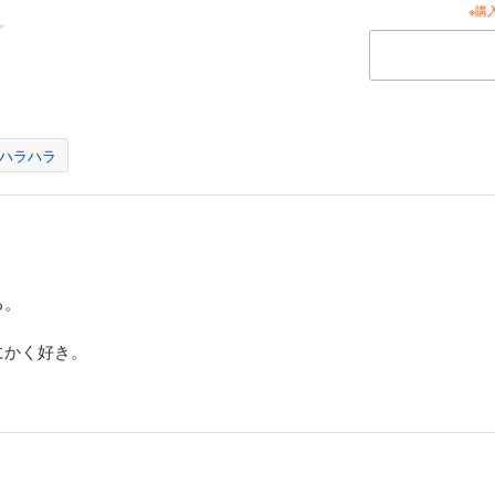
※購
ハラハラ
る。
にかく好き。