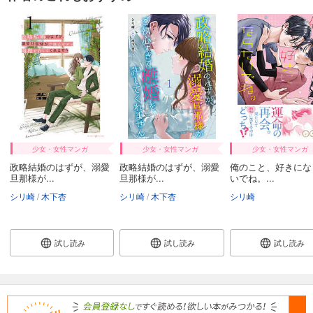
550
円 (税込)
カート
完結
試し読み
あらすじを表示する
極上ハニラブ 2023年10月号【きゅん愛】
550
円 (税込)
カート
完結
試し読み
少女・女性マンガ
少女・女性マンガ
少女・女性マンガ
あらすじを表示する
政略結婚のはずが、溺愛
政略結婚のはずが、溺愛
俺のこと、好きにな
旦那様が...
旦那様が...
いでね。...
極上ハニラブ 2023年10月号【とろ甘】
シリ崎
木下杏
シリ崎
木下杏
シリ崎
550
円 (税込)
カート
完結
試し読み
試し読み
試し読み
試し読み
あらすじを表示する
極上ハニラブ 2023年9月号【きゅん愛】
550
円 (税込)