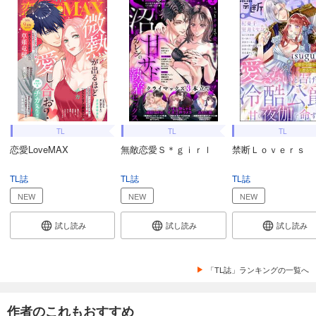
極上ハニラブ 2023年12月号【きゅん愛】
550
円 (税込)
カート
完結
試し読み
あらすじを表示する
極上ハニラブ 2023年12月号【とろ甘】
550
円 (税込)
カート
TL
TL
TL
完結
恋愛LoveMAX
無敵恋愛Ｓ＊ｇｉｒｌ
禁断Ｌｏｖｅｒｓ
試し読み
あらすじを表示する
TL誌
TL誌
TL誌
NEW
NEW
NEW
極上ハニラブ 2023年11月号【きゅん愛】
550
円 (税込)
試し読み
試し読み
試し読み
カート
完結
試し読み
「TL誌」ランキングの一覧へ
あらすじを表示する
極上ハニラブ 2023年11月号【とろ甘】
作者のこれもおすすめ