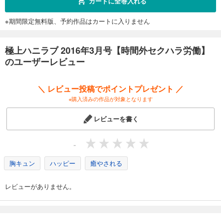
カートに全巻入れる
試し読み
※期間限定無料版、予約作品はカートに入りません
あらすじを表示する
極上ハニラブ 2024年12月号
極上ハニラブ 2016年3月号【時間外セクハラ労働】
550
円 (税込)
カート
のユーザーレビュー
完結
試し読み
＼ レビュー投稿でポイントプレゼント ／
あらすじを表示する
※購入済みの作品が対象となります
極上ハニラブ 2024年11月号
レビューを書く
550
円 (税込)
カート
完結
-
試し読み
あらすじを表示する
胸キュン
ハッピー
癒やされる
極上ハニラブ 2024年10月号
レビューがありません。
550
円 (税込)
カート
完結