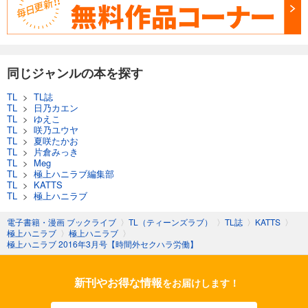
カート
完結
試し読み
あらすじを表示する
同じジャンルの本を探す
極上ハニラブ 2023年9月号【とろ甘】
550
円 (税込)
TL
>
TL誌
カート
TL
>
日乃カエン
完結
TL
>
ゆえこ
TL
>
咲乃ユウヤ
試し読み
TL
>
夏咲たかお
あらすじを表示する
TL
>
片倉みっき
TL
>
Meg
極上ハニラブ 2023年8月号【きゅん愛】
TL
>
極上ハニラブ編集部
TL
>
KATTS
550
円 (税込)
TL
>
極上ハニラブ
カート
完結
電子書籍・漫画 ブックライブ
〉
TL（ティーンズラブ）
〉
TL誌
〉
KATTS
〉
試し読み
極上ハニラブ
〉
極上ハニラブ
〉
極上ハニラブ 2016年3月号【時間外セクハラ労働】
あらすじを表示する
極上ハニラブ 2023年8月号【とろ甘】
新刊やお得な情報
をお届けします！
550
円 (税込)
カート