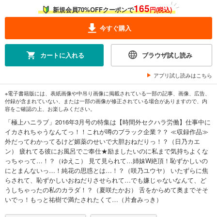
165
新規会員70%OFFクーポンで
円(税込)
今すぐ購入
カートに入れる
ブラウザ試し読み
アプリ試し読みはこちら
※電子書籍版には、表紙画像や中吊り画像に掲載されている一部の記事、画像、広告、
付録が含まれていない、または一部の画像が修正されている場合がありますので、内
容をご確認の上、お楽しみください。
「極上ハニラブ」2016年3月号の特集は【時間外セクハラ労働】仕事中に
イカされちゃうなんてっ！！これが噂のブラック企業？？ ≪収録作品≫
外だってわかってるけど媚薬のせいで大胆おねだりっ！？（日乃カエ
ン） 疲れてる彼にお風呂でご奉仕★励ましたいのに私まで気持ちよくな
っちゃって…！？（ゆえこ） 見て見られて…姉妹W絶頂！恥ずかしいの
にとまんないっ…！純花の思惑とは…！？（咲乃ユウヤ） いたずらに焦
らされて、恥ずかしいおねだりさせられて…でも嫌じゃないなんて、ど
うしちゃったの私のカラダ！？（夏咲たかお） 舌をからめて奥までそそ
いでっ！もっと祐樹で満たされたくて…（片倉みっき）