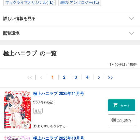
ブックライブオリジナル(TL)
雑誌･アンソロジー(TL)
詳しい情報を見る
閲覧環境
極上ハニラブ の一覧
1～10件目
/
166件
<<
<
1
2
3
4
>
>>
極上ハニラブ 2025年11月号
550
円 (税込)
カート
完結
試し読み
あらすじを表示する
極上ハニラブ 2025年10月号