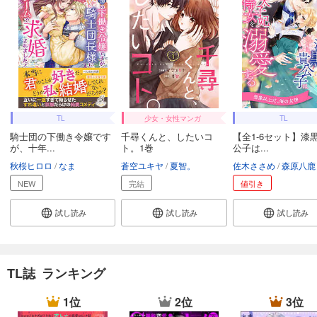
極上ハニラブ 2024年3月号
550
円 (税込)
カート
完結
試し読み
あらすじを表示する
極上ハニラブ 2024年2月号
TL
少女・女性マンガ
TL
550
騎士団の下働き令嬢です
千尋くんと、したいコ
【全1-6セット】漆
円 (税込)
カート
が、十年...
ト。1巻
公子は...
完結
秋桜ヒロロ
なま
蒼空ユキヤ
夏智。
佐木ささめ
森原八鹿
試し読み
NEW
完結
値引き
あらすじを表示する
試し読み
試し読み
試し読み
極上ハニラブ 2024年1月号
550
円 (税込)
カート
完結
TL誌 ランキング
試し読み
あらすじを表示する
1位
2位
3位