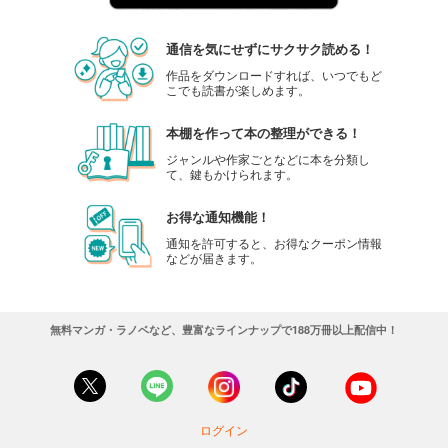
試し読み
あらすじを表示する
通信を気にせずにサクサク読める！
極上ハニラブ 2023年6月号【とろ甘】
作品をダウンロードすれば、いつでもど
こでも読書が楽しめます。
550
円 (税込)
カート
完結
本棚を作って本の整理ができる！
試し読み
ジャンルや作家ごとなどに本を分類し
て、鍵もかけられます。
あらすじを表示する
極上ハニラブ 2023年5月号【きゅん愛】
お得な通知機能！
550
円 (税込)
通知を許可すると、お得なクーポン情報
カート
などが届きます。
完結
試し読み
あらすじを表示する
無料マンガ・ラノベなど、豊富なラインナップで188万冊以上配信中！
極上ハニラブ 2023年5月号【とろ甘】
550
円 (税込)
カート
完結
ログイン
試し読み