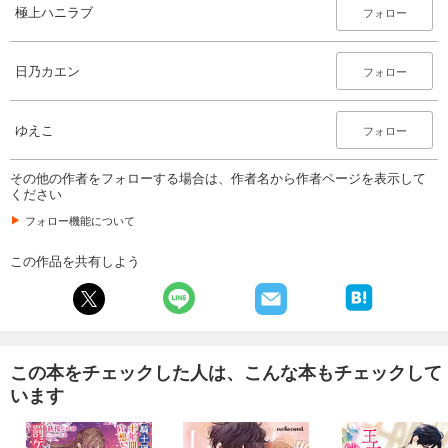
あらすじを表示する
極上ハニラブ
フォロー
極上ハニラブ 2024年6月号
550
日乃カエン
円 (税込)
フォロー
カート
完結
ゆえこ
試し読み
フォロー
あらすじを表示する
その他の作者をフォローする場合は、作者名から作者ページを表示して
極上ハニラブ 2024年5月号
ください
550
円 (税込)
フォロー機能について
カート
完結
この作品を共有しよう
試し読み
あらすじを表示する
極上ハニラブ 2024年4月号
550
円 (税込)
カート
この本をチェックした人は、こんな本もチェックして
完結
います
試し読み
あらすじを表示する