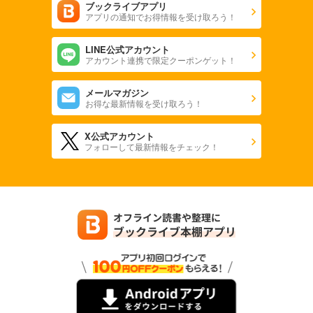
完結
ブックライブアプリ
アプリの通知でお得情報を受け取ろう！
試し読み
あらすじを表示する
LINE公式アカウント
アカウント連携で限定クーポンゲット！
極上ハニラブ 2023年7月号【きゅん愛】
550
円 (税込)
カート
メールマガジン
完結
お得な最新情報を受け取ろう！
試し読み
X公式アカウント
あらすじを表示する
フォローして最新情報をチェック！
極上ハニラブ 2023年7月号【とろ甘】
550
円 (税込)
カート
完結
試し読み
あらすじを表示する
極上ハニラブ 2023年6月号【きゅん愛】
550
円 (税込)
カート
完結