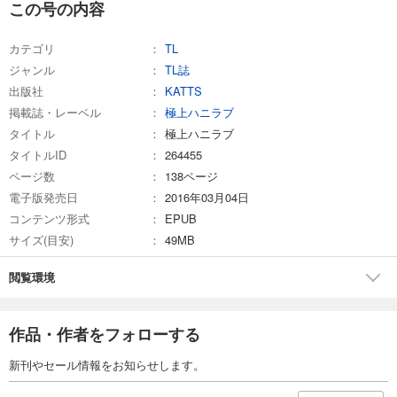
試し読み
この号の内容
あらすじを表示する
カテゴリ
TL
極上ハニラブ 2024年9月号
ジャンル
TL誌
550
円 (税込)
カート
出版社
KATTS
完結
掲載誌・レーベル
極上ハニラブ
試し読み
タイトル
極上ハニラブ
あらすじを表示する
タイトルID
264455
ページ数
138ページ
極上ハニラブ 2024年8月号
電子版発売日
2016年03月04日
550
円 (税込)
カート
コンテンツ形式
EPUB
完結
サイズ(目安)
49MB
試し読み
あらすじを表示する
閲覧環境
極上ハニラブ 2024年7月号
作品・作者をフォローする
550
円 (税込)
カート
完結
新刊やセール情報をお知らせします。
試し読み