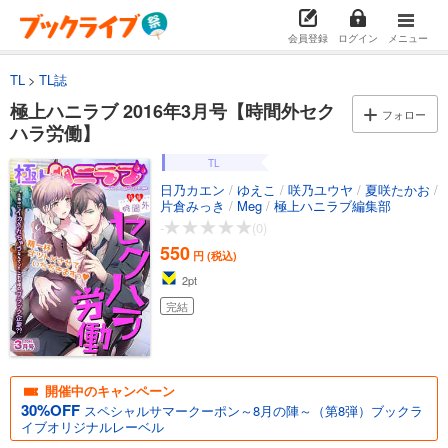
会員登録
ログイン
メニュー
TL
TL誌
極上ハニラブ 2016年3月号【時間外セク
フォロー
ハラ労働】
TL
日乃カエン
/
ゆえこ
/
咲乃ユウヤ
/
夏咲たかお
/
片倉みっき
/
Meg
/
極上ハニラブ編集部
-
(0)
550
円 (税込)
2
pt
完結
開催中のキャンペーン
30%OFF
スペシャルサマークーポン～8月の陣～（第8弾）ブックラ
イブオリジナルレーベル