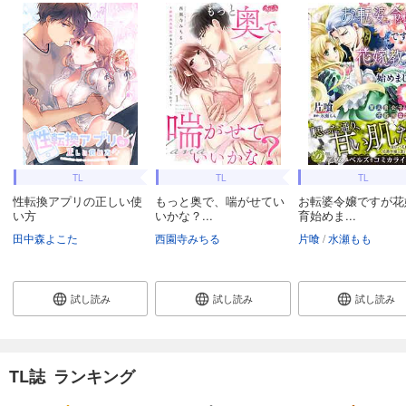
あらすじを表示する
極上ハニラブ 2024年3月号
550
円 (税込)
カート
完結
試し読み
あらすじを表示する
極上ハニラブ 2024年2月号
TL
TL
TL
550
性転換アプリの正しい使
もっと奥で、喘がせてい
お転婆令嬢ですが花
円 (税込)
カート
い方
いかな？...
育始めま...
完結
田中森よこた
西園寺みちる
片喰
水瀬もも
試し読み
あらすじを表示する
試し読み
試し読み
試し読み
極上ハニラブ 2024年1月号
550
円 (税込)
カート
完結
TL誌 ランキング
試し読み
あらすじを表示する