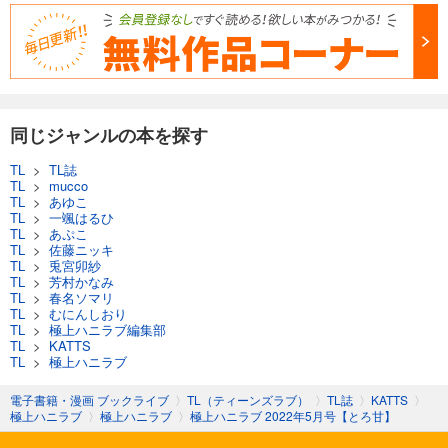
550
円 (税込)
カート
完結
試し読み
あらすじを表示する
同じジャンルの本を探す
極上ハニラブ 2023年9月号【とろ甘】
550
円 (税込)
TL
>
TL誌
カート
TL
>
mucco
完結
TL
>
あゆこ
TL
>
一颯はるひ
試し読み
TL
>
あぷこ
あらすじを表示する
TL
>
佐藤ニッキ
TL
>
兎宮卯紗
極上ハニラブ 2023年8月号【きゅん愛】
TL
>
芳村かなみ
TL
>
春名ソマリ
550
円 (税込)
TL
>
むにんしおり
カート
TL
>
極上ハニラブ編集部
完結
TL
>
KATTS
TL
>
極上ハニラブ
試し読み
あらすじを表示する
電子書籍・漫画 ブックライブ
〉
TL（ティーンズラブ）
〉
TL誌
〉
KATTS
〉
極上ハニラブ
〉
極上ハニラブ
〉
極上ハニラブ 2022年5月号【とろ甘】
極上ハニラブ 2023年8月号【とろ甘】