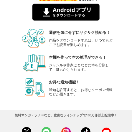
完結
試し読み
あらすじを表示する
極上ハニラブ 2023年6月号【とろ甘】
通信を気にせずにサクサク読める！
550
円 (税込)
作品をダウンロードすれば、いつでもど
カート
こでも読書が楽しめます。
完結
試し読み
本棚を作って本の整理ができる！
あらすじを表示する
ジャンルや作家ごとなどに本を分類し
て、鍵もかけられます。
極上ハニラブ 2023年5月号【きゅん愛】
550
円 (税込)
お得な通知機能！
カート
完結
通知を許可すると、お得なクーポン情報
などが届きます。
試し読み
あらすじを表示する
極上ハニラブ 2023年5月号【とろ甘】
無料マンガ・ラノベなど、豊富なラインナップで188万冊以上配信中！
550
円 (税込)
カート
完結