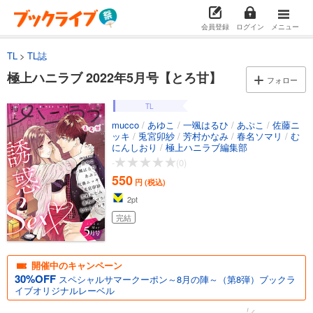
会員登録
ログイン
メニュー
TL
TL誌
極上ハニラブ 2022年5月号【とろ甘】
フォロー
TL
mucco
/
あゆこ
/
一颯はるひ
/
あぷこ
/
佐藤ニ
ッキ
/
兎宮卯紗
/
芳村かなみ
/
春名ソマリ
/
む
にんしおり
/
極上ハニラブ編集部
-
(0)
550
円 (税込)
2
pt
完結
開催中のキャンペーン
30%OFF
スペシャルサマークーポン～8月の陣～（第8弾）ブックラ
イブオリジナルレーベル