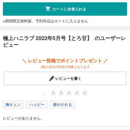
カート
完結
カートに全巻入れる
試し読み
※期間限定無料版、予約作品はカートに入りません
あらすじを表示する
極上ハニラブ 2024年12月号
極上ハニラブ 2022年5月号【とろ甘】 のユーザーレ
550
円 (税込)
カート
ビュー
完結
試し読み
＼ レビュー投稿でポイントプレゼント ／
あらすじを表示する
※購入済みの作品が対象となります
極上ハニラブ 2024年11月号
レビューを書く
550
円 (税込)
カート
完結
-
試し読み
あらすじを表示する
胸キュン
ハッピー
癒やされる
極上ハニラブ 2024年10月号
レビューがありません。
550
円 (税込)
カート