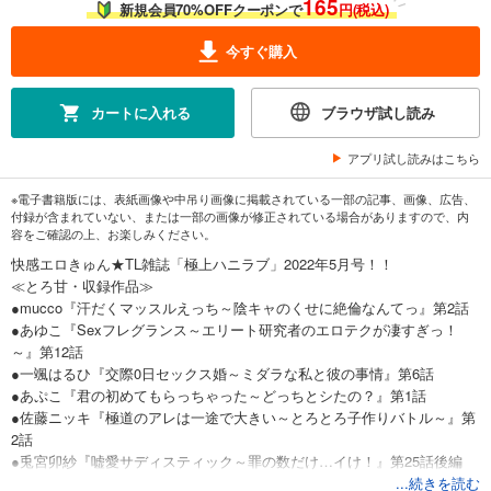
165
新規会員70%OFFクーポンで
円(税込)
今すぐ購入
カートに入れる
ブラウザ試し読み
アプリ試し読みはこちら
※電子書籍版には、表紙画像や中吊り画像に掲載されている一部の記事、画像、広告、
付録が含まれていない、または一部の画像が修正されている場合がありますので、内
容をご確認の上、お楽しみください。
快感エロきゅん★TL雑誌「極上ハニラブ」2022年5月号！！
≪とろ甘・収録作品≫
●mucco『汗だくマッスルえっち～陰キャのくせに絶倫なんてっ』第2話
●あゆこ『Sexフレグランス～エリート研究者のエロテクが凄すぎっ！
～』第12話
●一颯はるひ『交際0日セックス婚～ミダラな私と彼の事情』第6話
●あぷこ『君の初めてもらっちゃった～どっちとシたの？』第1話
●佐藤ニッキ『極道のアレは一途で大きい～とろとろ子作りバトル～』第
2話
●兎宮卯紗『嘘愛サディスティック～罪の数だけ…イけ！』第25話後編
●芳村かなみ『専属セフレに内定しました。～社長の指示はミダラで巧み
...続きを読む