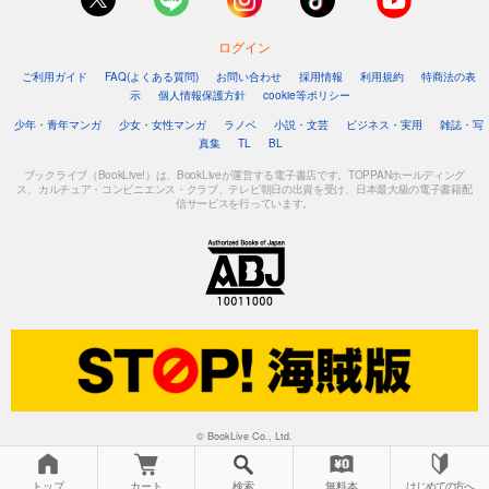
試し読み
ログイン
あらすじを表示する
ご利用ガイド
FAQ(よくある質問)
お問い合わせ
採用情報
利用規約
特商法の表
極上ハニラブ 2023年4月号【きゅん愛】
示
個人情報保護方針
cookie等ポリシー
550
円 (税込)
少年・青年マンガ
少女・女性マンガ
ラノベ
小説・文芸
ビジネス・実用
雑誌・写
カート
真集
TL
BL
完結
ブックライブ（BookLive!）は、BookLiveが運営する電子書店です。TOPPANホールディング
試し読み
ス、カルチュア・コンビニエンス・クラブ、テレビ朝日の出資を受け、日本最大級の電子書籍配
あらすじを表示する
信サービスを行っています。
極上ハニラブ 2023年4月号【とろ甘】
550
円 (税込)
カート
完結
試し読み
あらすじを表示する
極上ハニラブ 2023年3月号【きゅん愛】
550
円 (税込)
© BookLive Co., Ltd.
カート
完結
トップ
カート
検索
無料本
はじめての方へ