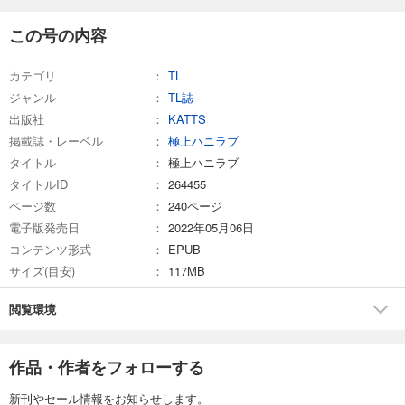
完結
試し読み
この号の内容
あらすじを表示する
カテゴリ
TL
極上ハニラブ 2024年9月号
ジャンル
TL誌
550
円 (税込)
カート
出版社
KATTS
完結
掲載誌・レーベル
極上ハニラブ
試し読み
タイトル
極上ハニラブ
あらすじを表示する
タイトルID
264455
ページ数
240ページ
極上ハニラブ 2024年8月号
電子版発売日
2022年05月06日
550
円 (税込)
カート
コンテンツ形式
EPUB
完結
サイズ(目安)
117MB
試し読み
あらすじを表示する
閲覧環境
極上ハニラブ 2024年7月号
作品・作者をフォローする
550
円 (税込)
カート
完結
新刊やセール情報をお知らせします。