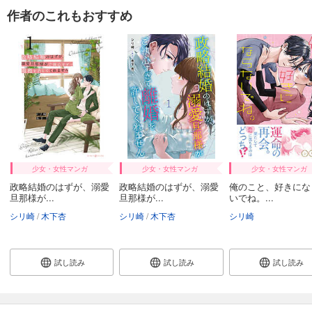
極上ハニラブ 2023年11月号【とろ甘】
作者のこれもおすすめ
550
円 (税込)
カート
完結
試し読み
あらすじを表示する
極上ハニラブ 2023年10月号【きゅん愛】
550
円 (税込)
カート
完結
試し読み
少女・女性マンガ
少女・女性マンガ
少女・女性マンガ
あらすじを表示する
政略結婚のはずが、溺愛
政略結婚のはずが、溺愛
俺のこと、好きにな
旦那様が...
旦那様が...
いでね。...
極上ハニラブ 2023年10月号【とろ甘】
シリ崎
木下杏
シリ崎
木下杏
シリ崎
550
円 (税込)
カート
完結
試し読み
試し読み
試し読み
試し読み
あらすじを表示する
極上ハニラブ 2023年9月号【きゅん愛】