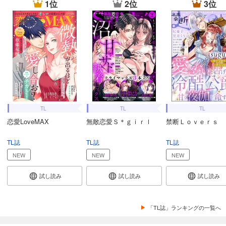
1位
2位
3位
極上ハニラブ 2023年12月号【きゅん愛】
550
円 (税込)
カート
完結
試し読み
あらすじを表示する
極上ハニラブ 2023年12月号【とろ甘】
550
円 (税込)
カート
TL
TL
TL
完結
恋愛LoveMAX
無敵恋愛Ｓ＊ｇｉｒｌ
禁断Ｌｏｖｅｒｓ
試し読み
あらすじを表示する
TL誌
TL誌
TL誌
NEW
NEW
NEW
極上ハニラブ 2023年11月号【きゅん愛】
550
円 (税込)
試し読み
試し読み
試し読み
カート
完結
試し読み
「TL誌」ランキングの一覧へ
あらすじを表示する