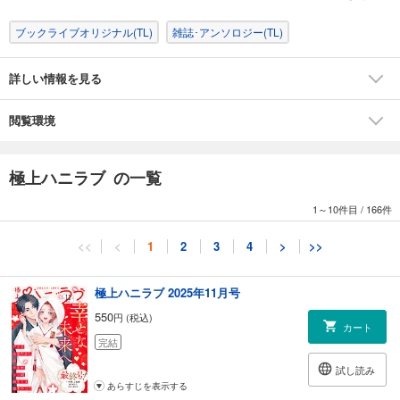
～』第7話
●春名ソマリ『寡黙なオフィスの獣～タフな警備員は、激しく何度も…
ブックライブオリジナル(TL)
雑誌･アンソロジー(TL)
ッ』第6話
●むにんしおり『絶倫で童貞！？ 相楽くんのスーツの下はスゴいっ』第
詳しい情報を見る
11話
閲覧環境
極上ハニラブ の一覧
1～10件目
/
166件
<<
<
1
2
3
4
>
>>
極上ハニラブ 2025年11月号
550
円 (税込)
カート
完結
試し読み
あらすじを表示する