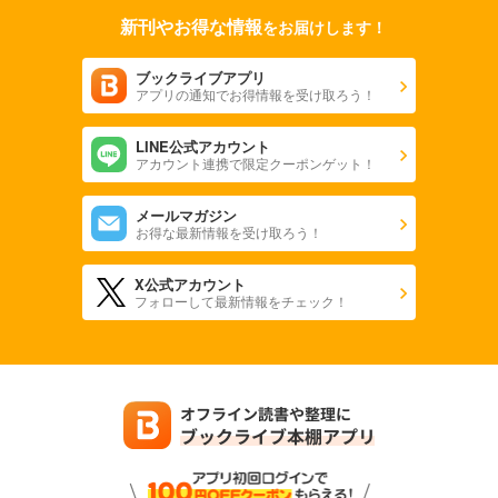
550
円 (税込)
カート
新刊やお得な情報
をお届けします！
完結
試し読み
ブックライブアプリ
あらすじを表示する
アプリの通知でお得情報を受け取ろう！
極上ハニラブ 2023年7月号【きゅん愛】
LINE公式アカウント
550
円 (税込)
アカウント連携で限定クーポンゲット！
カート
完結
メールマガジン
試し読み
お得な最新情報を受け取ろう！
あらすじを表示する
X公式アカウント
極上ハニラブ 2023年7月号【とろ甘】
フォローして最新情報をチェック！
550
円 (税込)
カート
完結
試し読み
あらすじを表示する
極上ハニラブ 2023年6月号【きゅん愛】
550
円 (税込)
カート