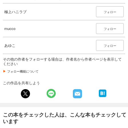
試し読み
あらすじを表示する
極上ハニラブ
フォロー
極上ハニラブ 2024年6月号
550
mucco
円 (税込)
フォロー
カート
完結
あゆこ
試し読み
フォロー
あらすじを表示する
その他の作者をフォローする場合は、作者名から作者ページを表示して
極上ハニラブ 2024年5月号
ください
550
円 (税込)
フォロー機能について
カート
完結
この作品を共有しよう
試し読み
あらすじを表示する
極上ハニラブ 2024年4月号
550
円 (税込)
カート
この本をチェックした人は、こんな本もチェックして
完結
います
試し読み