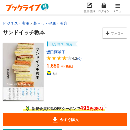
会員登録
ログイン
メニュー
ビジネス・実用
暮らし・健康・美容
サンドイッチ教本
フォロー
ビジネス・実用
坂田阿希子
4.2
(6)
1,650
円 (税込)
8
pt
495
新規会員70%OFFクーポンで
円(税込)
今すぐ購入