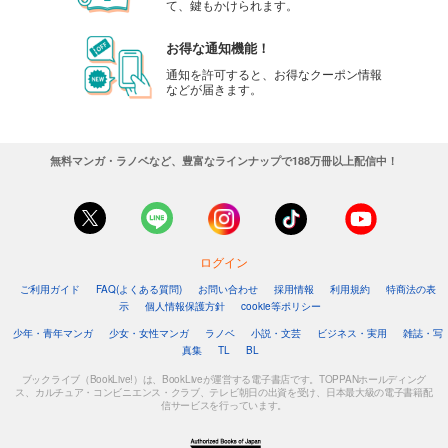
て、鍵もかけられます。
お得な通知機能！
通知を許可すると、お得なクーポン情報
などが届きます。
無料マンガ・ラノベなど、豊富なラインナップで188万冊以上配信中！
ログイン
ご利用ガイド
FAQ(よくある質問)
お問い合わせ
採用情報
利用規約
特商法の表
示
個人情報保護方針
cookie等ポリシー
少年・青年マンガ
少女・女性マンガ
ラノベ
小説・文芸
ビジネス・実用
雑誌・写
真集
TL
BL
ブックライブ（BookLive!）は、BookLiveが運営する電子書店です。TOPPANホールディング
ス、カルチュア・コンビニエンス・クラブ、テレビ朝日の出資を受け、日本最大級の電子書籍配
信サービスを行っています。