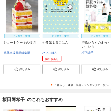
ビジネス・実用
ビジネス・実用
ビジネス・実用
ショートケーキの技術
やる気１％ごはん
型紙いらずのまっす
い いち...
旭屋出版書籍編集部
ハマごはん
松下純子
値引きあり
試し読み
試し読み
試し読み
「暮らし・健康・美容」ランキングの一覧へ
坂田阿希子 のこれもおすすめ