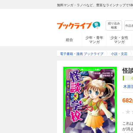
無料マンガ・ラノベなど、豊富なラインナップで18
絞り込み
検索
少年・青年
少女・女性
総合
マンガ
マンガ
電子書籍・漫画 ブックライブ
小説・文芸
怪
木原
682
-
これ
が消