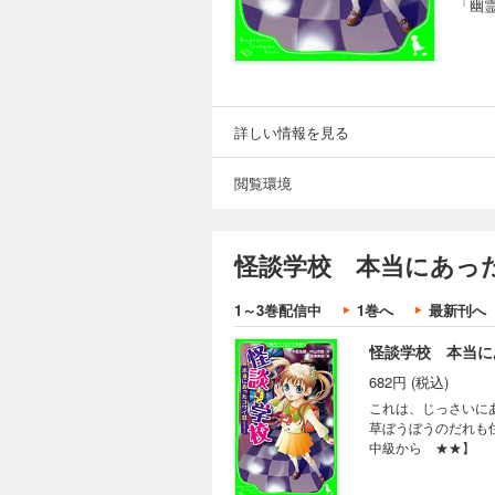
「幽
詳しい情報を見る
閲覧環境
怪談学校 本当にあっ
1～3巻配信中
1巻へ
最新刊へ
怪談学校 本当に
682円 (税込)
これは、じっさいに
草ぼうぼうのだれも
中級から ★★】