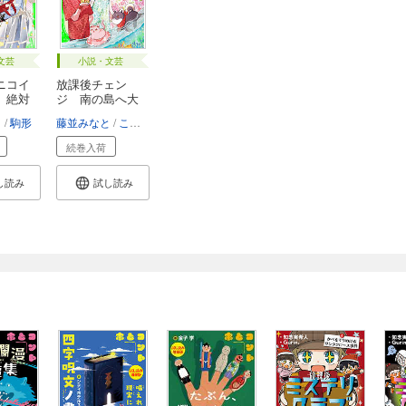
文芸
小説・文芸
ニコイ
放課後チェン
 絶対
ジ 南の島へ大
旅行...
り
駒形
藤並みなと
こよせ
続巻入荷
し読み
試し読み