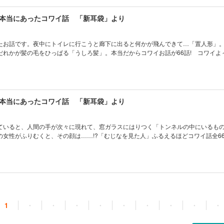
本当にあったコワイ話 「新耳袋」より
たお話です。夜中にトイレに行こうと廊下に出ると何かが飛んできて…「置人形」
だれかが髪の毛をひっぱる「うしろ髪」。本当だからコワイお話が66話! コワイよ
本当にあったコワイ話 「新耳袋」より
ていると、人間の手が次々に現れて、窓ガラスにはりつく「トンネルの中にいるも
女性がふりむくと、その顔は……!?「むじなを見た人」ふるえるほどコワイ話全66
1
・
・
・
・
・
・
・
・
・