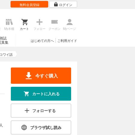
無料会員登録
ログイン
歴
My本棚
カート
フォロー
クーポン
Myページ
雑誌
はじめての方へ
ご利用ガイド
写真集
コワイ話
今すぐ購入
カートに入れる
フォローする
人
ブラウザ試し読み