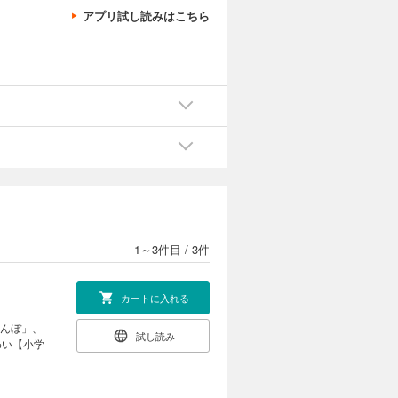
アプリ試し読みはこちら
1～3件目
/
3件
カートに入れる
れんぼ」、
試し読み
わい【小学