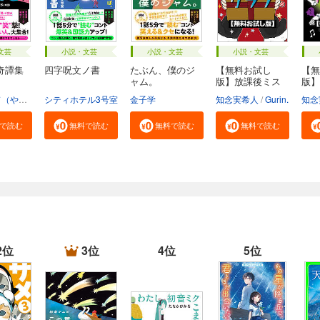
文芸
小説・文芸
小説・文芸
小説・文芸
奇譚集
四字呪文ノ書
たぶん、僕のジ
【無料お試し
【無
ャム。
版】放課後ミス
版】
テリ...
テリ.
本間キッド（や団）
シティホテル3号室
金子学
知念実希人
Gurin.
知念
で読む
無料で読む
無料で読む
無料で読む
2位
3位
4位
5位