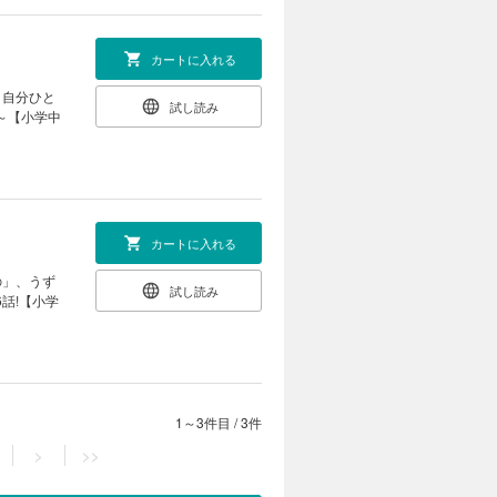
カートに入れる
。自分ひと
試し読み
～【小学中
カートに入れる
の」、うず
試し読み
話!【小学
1～3件目
/
3件
>
>>