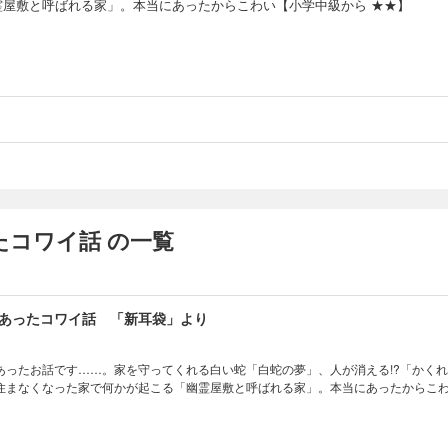
霊屋敷と呼ばれる家」。本当にあったからこわい【小学中級から ★★】
たコワイ話 の一覧
あったコワイ話 「新耳袋」より
あったお話です……。家を守ってくれる白い蛇「白蛇の夢」、人が消える!?「かく
住まなくなった家で何かが起こる「幽霊屋敷と呼ばれる家」。本当にあったからこ