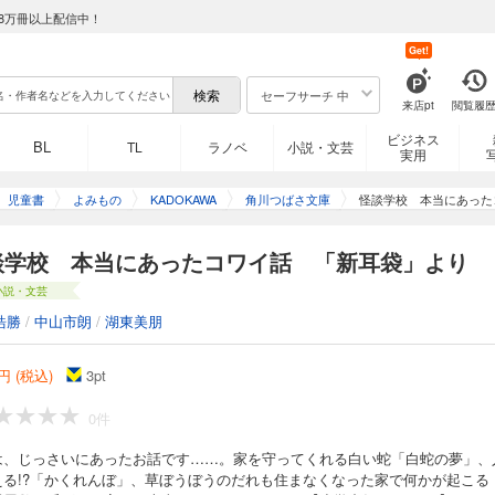
8万冊以上配信中！
Get!
セーフサーチ 中
来店pt
閲覧履
ビジネス
BL
TL
ラノベ
小説・文芸
実用
児童書
よみもの
KADOKAWA
角川つばさ文庫
怪談学校 本当にあった
談学校 本当にあったコワイ話 「新耳袋」より
小説・文芸
浩勝
/
中山市朗
/
湖東美朋
円 (税込)
3
pt
0件
は、じっさいにあったお話です……。家を守ってくれる白い蛇「白蛇の夢」、
える!?「かくれんぼ」、草ぼうぼうのだれも住まなくなった家で何かが起こる