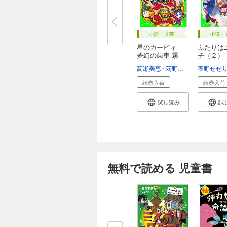
小説・文芸
小説・
星のカービィ
ふたりは
夢幻の歯車 霧
チ（２）
に...
ヒ...
高瀬美恵
苅野タウ
ぽと
夜野せせ
続巻入荷
続巻入荷
試し読み
試
無料で読める 児童書