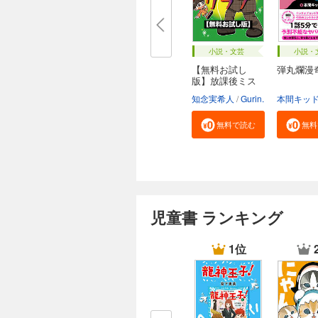
小説・文芸
小説・
【無料お試し
弾丸爛漫
版】放課後ミス
テリ...
知念実希人
Gurin.
無料で読む
無料
児童書 ランキング
1位