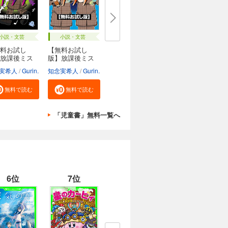
小説・文芸
小説・文芸
料お試し
【無料お試し
放課後ミス
版】放課後ミス
..
テリ...
実希人
Gurin.
知念実希人
Gurin.
無料で読む
無料で読む
「児童書」無料一覧へ
6位
7位