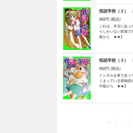
怪談学校（２） 
682円 (税込)
これは、本当にあっ
りしかいない部屋で
級から ★★】
怪談学校（３） 
682円 (税込)
トンネルを車で走っ
くまっている着物姿の
中級から ★★】
<<
<