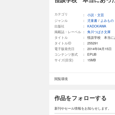
カテゴリ
：
小説・文芸
ジャンル
：
児童書
/
よみもの
出版社
：
KADOKAWA
掲載誌・レーベル
：
角川つばさ文庫
タイトル
：
怪談学校 本当に
タイトルID
：
255291
電子版発売日
：
2014年04月15日
コンテンツ形式
：
EPUB
サイズ(目安)
：
15MB
閲覧環境
作品をフォローする
新刊やセール情報をお知らせします。