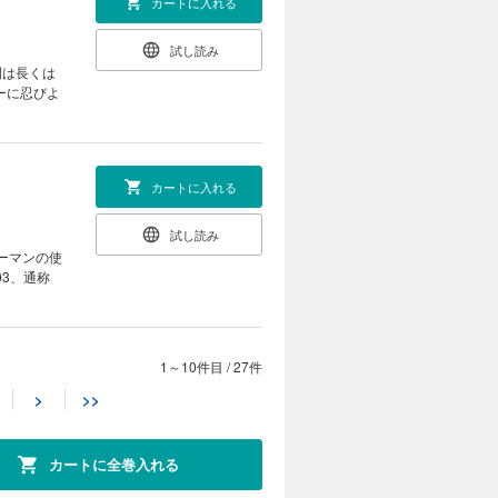
カートに入れる
試し読み
間は長くは
ーに忍びよ
カートに入れる
試し読み
ーマンの使
3、通称
1～10件目
/
27件
カートに入れる
>
>>
試し読み
、拘束マス
カートに全巻入れる