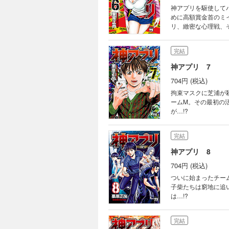
神アプリを駆使して
めに高額賞金首のミ
リ、緻密な心理戦、そ
完結
神アプリ 7
704円 (税込)
拘束マスクに芝浦が
ームM。その最初の
が…!?
完結
神アプリ 8
704円 (税込)
ついに始まったチーム
子柴たちは窮地に追
は…!?
完結