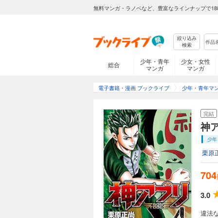
無料マンガ・ラノベなど、豊富なラインナップで18
絞り込み
検索
少年・青年
少女・女性
総合
マンガ
マンガ
電子書籍・漫画 ブックライブ
少年・青年マ
完結
神
少年
栗原
704
3.0
違法