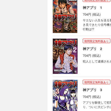
神アプリ 1
704円 (税込)
サエない人生を送る
き見できたり信号機
行動は!?
期間限定無料版あり
神アプリ 2
704円 (税込)
犯人として逮捕され
期間限定無料版あり
神アプリ 3
704円 (税込)
アプリを駆使して犯
り、ついに大ピンチに