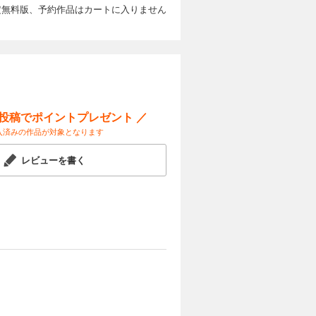
定無料版、予約作品はカートに入りません
カートに入れる
試し読み
拘束マスク
ー投稿でポイントプレゼント ／
入済みの作品が対象となります
カートに入れる
レビューを書く
試し読み
った…。驚
カートに入れる
試し読み
不明の攻撃