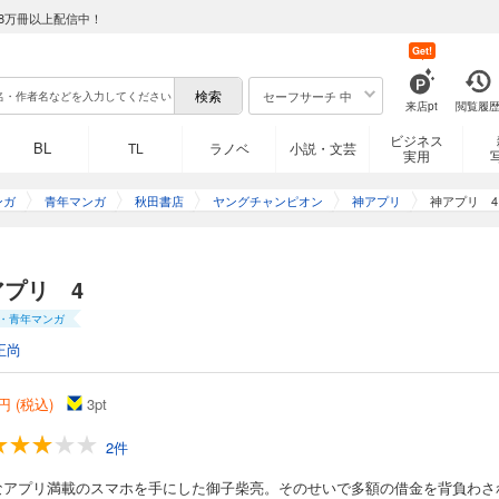
8万冊以上配信中！
Get!
セーフサーチ 中
来店pt
閲覧履
ビジネス
BL
TL
ラノベ
小説・文芸
実用
ンガ
青年マンガ
秋田書店
ヤングチャンピオン
神アプリ
神アプリ 4
アプリ 4
・青年マンガ
正尚
円 (税込)
3
pt
2件
なアプリ満載のスマホを手にした御子柴亮。そのせいで多額の借金を背負わさ