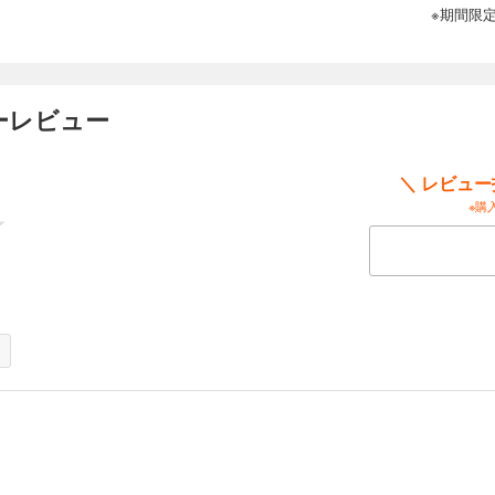
※期間限
ーレビュー
思えた矢先、なんとミイラマスクがチームMが集うジムへと入会してきて!? さらに
性がバレてしまい…!? 先手を取られたチームMに、仮面組合の毒牙が襲いかかる!!
＼ レビュ
※購
した仮面組合の幹部たち。最初に動き出したのはミイラマスク。その狙いは巻上だ
して襲いかかるミイラマスクに対し、重傷を負っている巻上は…!?
子柴と木工仮面。しかし、ゴッド・ツールズの護衛すらも瞬殺する木工仮面の正体