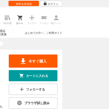
無料会員登録
ログイン
歴
My本棚
カート
フォロー
クーポン
Myページ
雑誌
はじめての方へ
ご利用ガイド
写真集
今すぐ購入
カートに入れる
フォローする
ブラウザ試し読み
れ