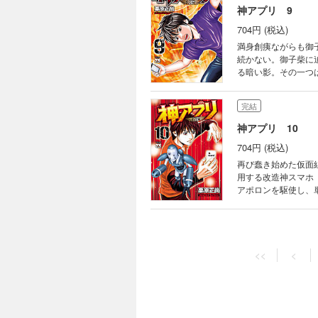
神アプリ 9
704円 (税込)
満身創痍ながらも御
続かない。御子柴に
る暗い影。その一つ
完結
神アプリ 10
704円 (税込)
再び蠢き始めた仮面
用する改造神スマホ
アポロンを駆使し、
完結
神アプリ 11
<<
<
704円 (税込)
チームMのメンバー
クだった…!! じり