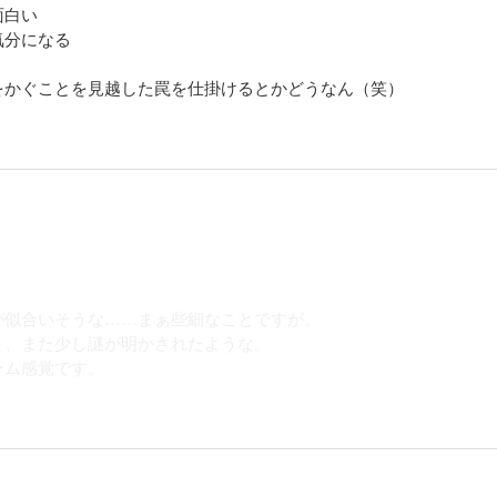
は面白い
られていき…!?
気分になる
をかぐことを見越した罠を仕掛けるとかどうなん（笑）
熾烈な戦いの最中、ついに木工仮面の正体が明らかになる!! 彼はなぜ呪われた人生
こにはおぞましい原点があった。そして神アプリを封じられた御子柴は意外な方法で
が似合いそうな……まぁ些細なことですが。
く、また少し謎が明かされたような。
ーム感覚です。
ク、決戦の火蓋は切られた。「即死級」神アイテムの攻略中に明かされるのは、血
のおぞましき過去。そして、チームMはあまりにも大きなものを失うことになる…