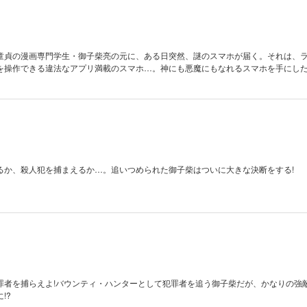
童貞の漫画専門学生・御子柴亮の元に、ある日突然、謎のスマホが届く。それは、
を操作できる違法なアプリ満載のスマホ…。神にも悪魔にもなれるスマホを手にし
るか、殺人犯を捕まえるか…。追いつめられた御子柴はついに大きな決断をする!
罪者を捕らえよ!バウンティ・ハンターとして犯罪者を追う御子柴だが、かなりの強
!?