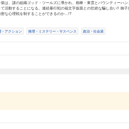
子柴は、謎の組織ゴッド・ツールズに導かれ、相棒・東雲とバウンティーハン
して活動することになる。連続暴行犯の福文字仮面との壮絶な騙し合い!! 御子
緻密な心理戦を制することができるのか…!?
闘・アクション
推理・ミステリー・サスペンス
政治・社会派