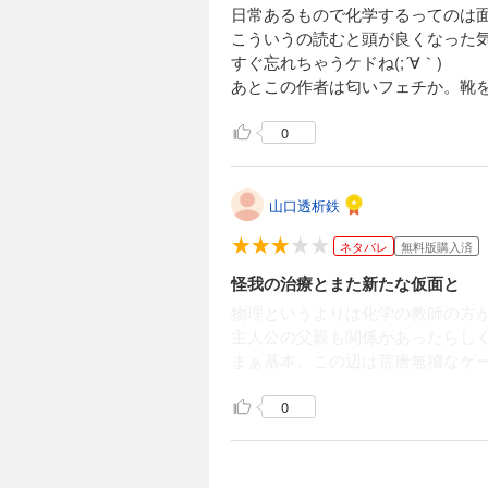
日常あるもので化学するっての
に、御子柴は追い詰め
こういうの読むと頭が良くなった
すぐ忘れちゃうケドね(;´∀｀)
あとこの作者は匂いフェチか。靴
完結
神アプリ 15
0
704円 (税込)
御子柴と木工仮面の
になったのか? そ
山口透析鉄
るのだが…!?
ネタバレ
無料版購入済
完結
怪我の治療とまた新たな仮面と
神アプリ 16
物理というよりは化学の教師の方
主人公の父親も関係があったらし
704円 (税込)
まぁ基本、この辺は荒唐無稽なゲ
チームMと拘束マス
れた拘束マスク誕生
0
完結
神アプリ 17