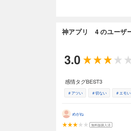
完結
神アプリ 12
704円 (税込)
神アプリ 4 のユーザ
危機が去ったように
に、御子柴と立花の素
3.0
完結
神アプリ 13
704円 (税込)
感情タグBEST3
チームM襲撃を開始
異の身体能力を駆使
＃アツい
＃切ない
＃エモい
完結
めがね
神アプリ 14
704円 (税込)
無料版購入済
ついに相まみえる御