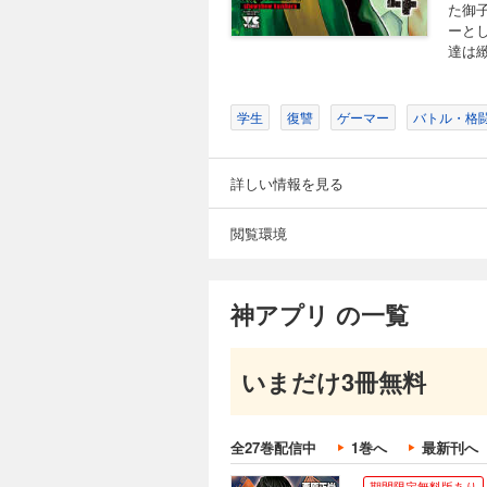
た御
ーと
達は
学生
復讐
ゲーマー
バトル・格
詳しい情報を見る
閲覧環境
神アプリ の一覧
いまだけ3冊無料
全27巻配信中
1巻へ
最新刊へ
期間限定無料版あり