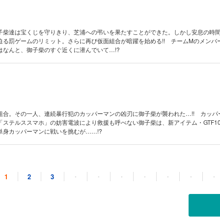
子柴達は宝くじを守りきり、芝浦への弔いを果たすことができた。しかし安息の時
迫る罰ゲームのリミット。さらに再び仮面組合が暗躍を始める!! チームMのメンバ
はなんと、御子柴のすぐ近くに潜んでいて…!?
組合。その一人、連続暴行犯のカッパーマンの凶刃に御子柴が襲われた…!! カッパ
「ステルススマホ」の妨害電波により救援も呼べない御子柴は、新アイテム・GTF10
単身カッパーマンに戦いを挑むが……!?
1
2
3
・
・
・
・
・
・
・
が通うスポーツジム。なんとそこの3大変人“ナルシス本郷”こそが、仮面組合の幹部
じりと迫る仮面組合の毒牙。最初に狙われたのは…巻上!?