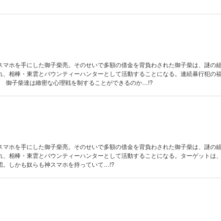
スマホを手にした御子柴亮。そのせいで多額の借金を背負わされた御子柴は、謎の
れ、相棒・東雲とバウンティーハンターとして活動することになる。連続暴行犯の
! 御子柴達は緻密な心理戦を制することができるのか…!?
スマホを手にした御子柴亮。そのせいで多額の借金を背負わされた御子柴は、謎の
れ、相棒・東雲とバウンティーハンターとして活動することになる。ターゲットは
団。しかも奴らも神スマホを持っていて…!?