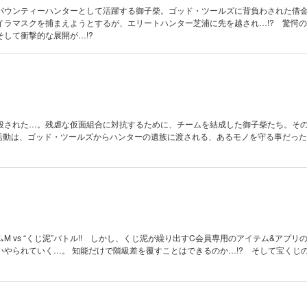
バウンティーハンターとして活躍する御子柴。ゴッド・ツールズに背負わされた借
イラマスクを捕まえようとするが、エリートハンター芝浦に先を越され…!? 驚愕
して衝撃的な展開が…!?
殺された…。残虐な仮面組合に対抗するために、チームを結成した御子柴たち。そ
活動は、ゴッド・ツールズからハンターの遺族に渡される、あるモノを守る事だっ
M vs “くじ泥”バトル!! しかし、くじ泥が繰り出すC会員専用のアイテム&アプリ
いやられていく…。 知能だけで階級差を覆すことはできるのか…!? そして宝くじ