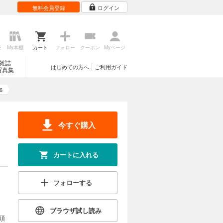
無料会員登録
ログイン
カートに入れる
歴
My本棚
カート
フォロー
クーポン
Myページ
試し読み
雑誌
はじめての方へ
ご利用ガイド
写真集
と暴力に塗
…。
6
カートに入れる
今すぐ購入
試し読み
カートに入れる
立たされた
フォローする
カートに入れる
ブラウザ試し読み
頭