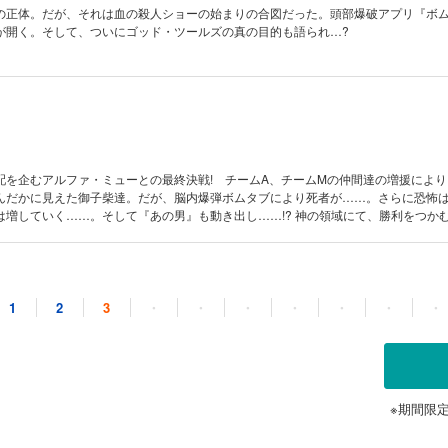
の正体。だが、それは血の殺人ショーの始まりの合図だった。頭部爆破アプリ『ボ
が開く。そして、ついにゴッド・ツールズの真の目的も語られ…?
配を企むアルファ・ミューとの最終決戦! チームA、チームMの仲間達の増援により
んだかに見えた御子柴達。だが、脳内爆弾ボムタブにより死者が……。さらに恐怖
は増していく……。そして『あの男』も動き出し……!? 神の領域にて、勝利をつか
プリ・デスゲームここに完結!
1
2
3
・
・
・
・
・
・
・
※期間限