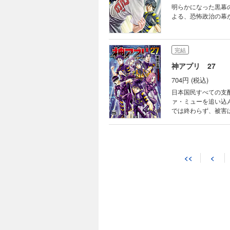
明らかになった黒幕
よる、恐怖政治の幕
完結
神アプリ 27
704円 (税込)
日本国民すべての支
ァ・ミューを追い込
では終わらず、被害
か、悪か。超近代ア
<<
<