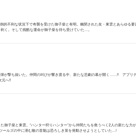
 圧倒的不利な状況下で奇襲を受けた御子柴と有明。幽閉された友・東雲とあらゆる要
牙を剥く。そして残酷な運命が御子柴を待ち受けていた…。
銃弾が撃ち抜いた。仲間の叫びが響き渡る中、新たな悲劇の幕が開く……!! アプリ
元へ!!
った御子柴と東雲。“ハンター狩りハンター”から仲間たちを救うべく2人の新たな力
・ツールズの中に潜む敵の首魁は恐ろしき策を発動させようとしていた…!