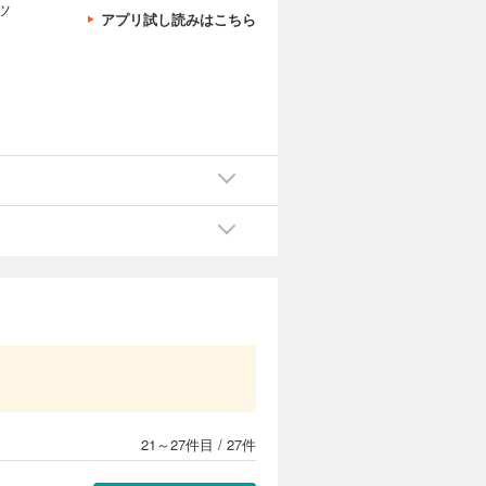
ツ
試し読み
アプリ試し読みはこちら
視の攻撃」
し始め
カートに入れる
試し読み
始まりに
カートに入れる
試し読み
明けら
21～27件目
/
27件