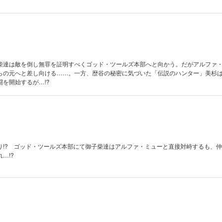
柴達は敵を倒し無罪を証明すべくゴッド・ツールズ本部へと向かう。だがアルファ
らの元へと差し向ける……。一方、歴谷の秘密に気づいた「伝説のハンター」美杉
を開始するが…!?
り!? ゴッド・ツールズ本部にて御子柴達はアルファ・ミューと直接対峙するも、
…!?