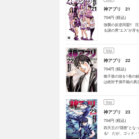
神アプリ 21
704円 (税込)
強襲の反逆同盟!!
る謎の男“エス”が
完結
神アプリ 22
704円 (税込)
御子柴の頭を1発の
は絶対予測不能の異次
完結
神アプリ 23
704円 (税込)
四天王の“隠密”とな
る! だが、ゴッド