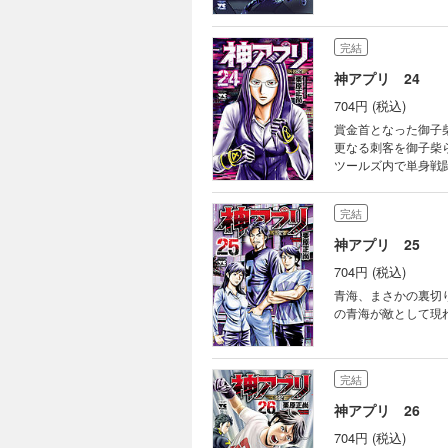
完結
神アプリ 24
704円 (税込)
賞金首となった御子
更なる刺客を御子柴
ツールズ内で単身戦闘
完結
神アプリ 25
704円 (税込)
青海、まさかの裏切
の青海が敵として現れ
完結
神アプリ 26
704円 (税込)