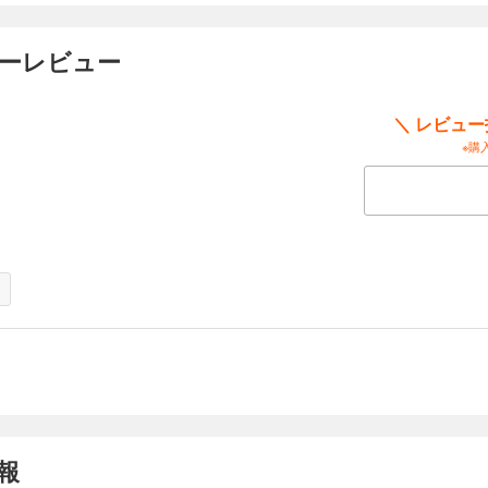
ザーレビュー
＼ レビュ
※購
報