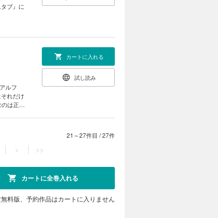
ムタブ』に
カートに入れる
試し読み
アルフ
はそれだけ
むのは正義
21～27件目
/
27件
>
>>
カートに全巻入れる
定無料版、予約作品はカートに入りません