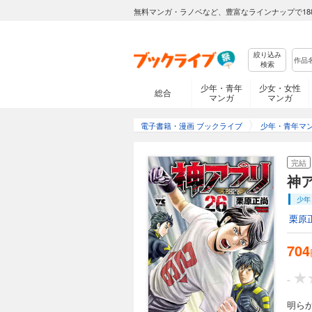
るのだが…!?
無料マンガ・ラノベなど、豊富なラインナップで18
完結
絞り込み
神アプリ 16
検索
704円 (税込)
少年・青年
少女・女性
総合
マンガ
マンガ
チームMと拘束マス
れた拘束マスク誕生
電子書籍・漫画 ブックライブ
少年・青年マ
完結
完結
神ア
神アプリ 17
704円 (税込)
少年
拘束マスク・南郷と
栗原
チームM。未だ止ま
704
完結
-
神アプリ 18
明ら