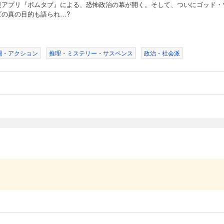
破アプリ『ボムタブ』による、恐怖政治の幕が開く。そして、ついにゴッド・
ズの真の目的も語られ…?
ムAが2億の賞金首にして仮面組合の首謀者・イプシロンに挑む。だが謎多き「不可
しようとしていた。さらに神アプリが次々とチームAメンバーの「死亡フラグ」を示
闘・アクション
推理・ミステリー・サスペンス
政治・社会派
イプシロンの「見えない攻撃」の正体をついに捉える。だが、それは新たなる絶望の
そして明かされるイプシロンの素顔。反逆同盟の陰謀が動きだす……。
ムAとの協調を決めた御子柴。有明の自宅に招かれた御子柴はある重大な秘密を打ち
新たな戦いの始まりの合図だった…。