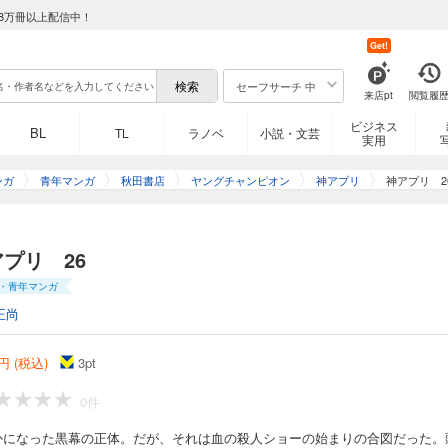
8万冊以上配信中！
Get!
セーフサーチ 中
来店pt
閲覧履
ビジネス
BL
TL
ラノベ
小説・文芸
実用
ク、決戦の火蓋は切られた。「即死級」神アイテムの攻略中に明かされるのは、血
のおぞましき過去。そして、チームMはあまりにも大きなものを失うことになる…
ンガ
青年マンガ
秋田書店
ヤングチャンピオン
神アプリ
神アプリ 2
プリ 26
・青年マンガ
の決戦の中、右目を潰され、肉体を切断された東雲。絶望的な状況下、死の淵へと
正尚
らぬ人体切断の「神アイテム」。果たして、チームMを待ち受ける運命は……!?
円 (税込)
3
pt
0件
かになった黒幕の正体。だが、それは血の殺人ショーの始まりの合図だった。