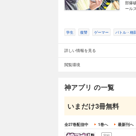
704円 (税込)
部爆
ール
有明耕助率いるチー
により、戦線は崩壊
る……!!
学生
復讐
ゲーマー
バトル・格
完結
神アプリ 19
詳しい情報を見る
704円 (税込)
御子柴とチームAは
閲覧環境
過ぎなかった…。 
神アプリ の一覧
完結
神アプリ 20
704円 (税込)
いまだけ3冊無料
有明耕助率いるチー
れ…!? それは、
全27巻配信中
1巻へ
最新刊へ
完結