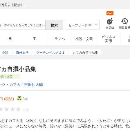
8万冊以上配信中！
Get!
セーフサーチ 中
来店pt
閲覧履
ビジネス
BL
TL
ラノベ
小説・文芸
実用
小説
海外文学
グーテンベルク２１
カフカ自撰小品集
フカ自撰小品集
小説・文芸
ンツ・カフカ
/
吉田仙太郎
円 (税込)
3
pt
0件
あえずカフカを〈邪心〉なしにそのままに読んでみよう。〈人死に〉が出なけ
事がニュースにならない時代、笑いが〈爆笑〉に局限されようとする時代、飲