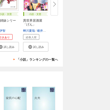
小説・文芸
小説・文芸
姉妹シリー
異世界居酒屋
「げん」
伊智
蝉川夏哉
碓井ツカサ
引きあり
続巻入荷
試し読み
試し読み
「小説」ランキングの一覧へ