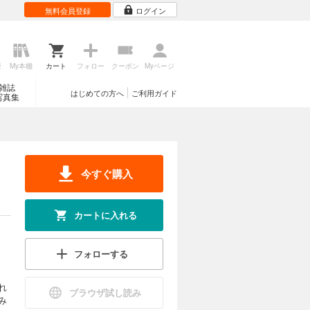
無料会員登録
ログイン
歴
My本棚
カート
フォロー
クーポン
Myページ
雑誌
はじめての方へ
ご利用ガイド
写真集
今すぐ購入
カートに入れる
フォローする
れ
ブラウザ試し読み
み