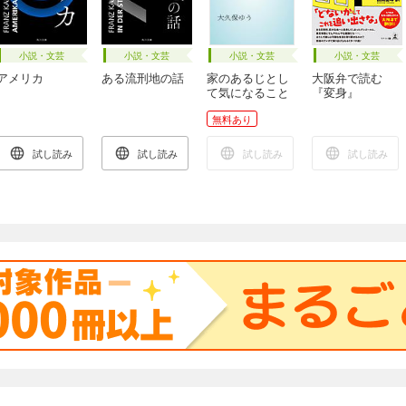
小説・文芸
小説・文芸
小説・文芸
小説・文芸
アメリカ
ある流刑地の話
家のあるじとし
大阪弁で読む
て気になること
『変身』
無料あり
試し読み
試し読み
試し読み
試し読み