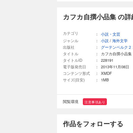
カフカ自撰小品集 の詳
カテゴリ
：
小説・文芸
ジャンル
：
小説
/
海外文学
出版社
：
グーテンベルク２
タイトル
：
カフカ自撰小品集
タイトルID
：
228191
電子版発売日
：
2013年11月08日
コンテンツ形式
：
XMDF
サイズ(目安)
：
1MB
閲覧環境
注意事項あり
作品をフォローする