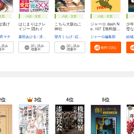
文芸
小説・文芸
小説・文芸
小説・文芸
は逃げ
はじまりはクレ
こちら大阪ねこ
ジャーロ dash N
少年
イジー 隠れイ
神社
o. 107【無料版...
璧な
ケ...
お...
宵マチ
森田あひる
冴島ユカ子
望月くらげ
紅木春
ジャーロ編集部
結城
し読み
試し読み
試し読み
無料で読む
量中
増量中
増量中
2位
3位
4位
5位