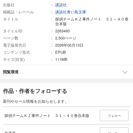
出版社
講談社
掲載誌・レーベル
講談社青い鳥文庫
タイトル
探偵チームＫＺ事件ノート ３１～４０巻
合本版
タイトルID
2263493
ページ数
2,500ページ
電子版発売日
2026年05月13日
コンテンツ形式
EPUB
サイズ(目安)
111MB
閲覧環境
作品・作者をフォローする
新刊やセール情報をお知らせします。
探偵チームＫＺ事件ノート ３１～４０巻合本版
フォロー
住滝良