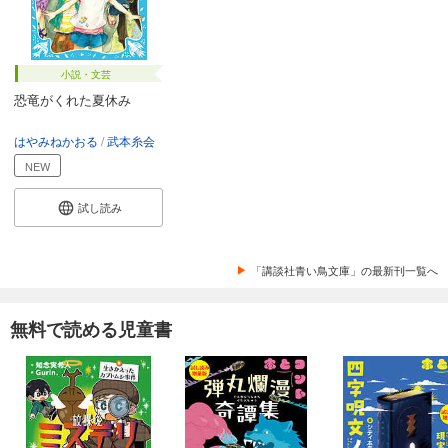
小説・文芸
恐竜がくれた夏休み
はやみねかおる
武本糸会
NEW
試し読み
「講談社青い鳥文庫」の最新刊一覧へ
無料で読める児童書