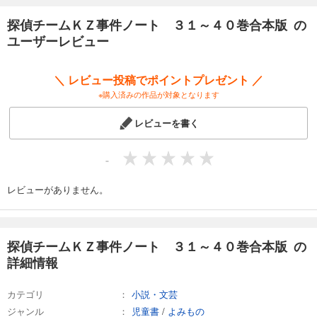
いる』
探偵チームＫＺ事件ノート ３１～４０巻合本版 の
ユーザーレビュー
＜小学校上級から すべての漢字にふりがなつき＞
＼ レビュー投稿でポイントプレゼント ／
※購入済みの作品が対象となります
レビューを書く
-
レビューがありません。
探偵チームＫＺ事件ノート ３１～４０巻合本版 の
詳細情報
カテゴリ
小説・文芸
ジャンル
児童書
/
よみもの