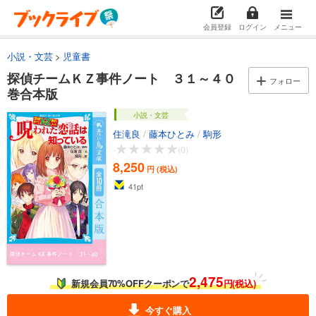
会員登録
ログイン
メニュー
小説・文芸
児童書
探偵チームＫＺ事件ノート ３１～４０
フォロー
巻合本版
小説・文芸
住滝良
/
藤本ひとみ
/
駒形
-
(0)
8,250
円 (税込)
41
pt
2,475
新規会員70%OFFクーポンで
円(税込)
今すぐ購入