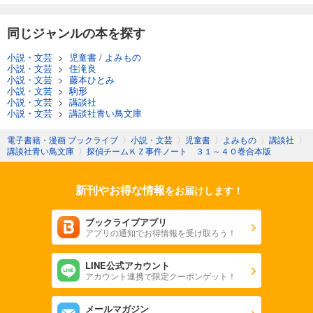
同じジャンルの本を探す
小説・文芸
>
児童書
/
よみもの
小説・文芸
>
住滝良
小説・文芸
>
藤本ひとみ
小説・文芸
>
駒形
小説・文芸
>
講談社
小説・文芸
>
講談社青い鳥文庫
電子書籍・漫画 ブックライブ
〉
小説・文芸
〉
児童書
〉
よみもの
〉
講談社
〉
講談社青い鳥文庫
〉
探偵チームＫＺ事件ノート ３１～４０巻合本版
新刊やお得な情報
をお届けします！
ブックライブアプリ
アプリの通知でお得情報を受け取ろう！
LINE公式アカウント
アカウント連携で限定クーポンゲット！
メールマガジン