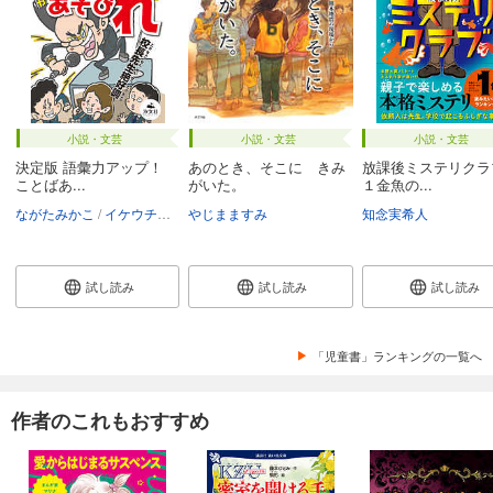
小説・文芸
小説・文芸
小説・文芸
決定版 語彙力アップ！
あのとき、そこに きみ
放課後ミステリク
ことばあ...
がいた。
１金魚の...
ながたみかこ
イケウチリリー
やじまますみ
知念実希人
試し読み
試し読み
試し読み
「児童書」ランキングの一覧へ
作者のこれもおすすめ