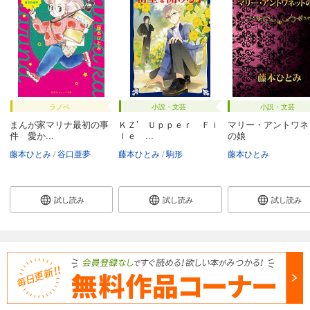
ラノベ
小説・文芸
小説・文芸
まんが家マリナ最初の事
ＫＺ’ Ｕｐｐｅｒ Ｆｉ
マリー・アントワネ
件 愛か...
ｌｅ ...
の娘
藤本ひとみ
谷口亜夢
藤本ひとみ
駒形
藤本ひとみ
試し読み
試し読み
試し読み