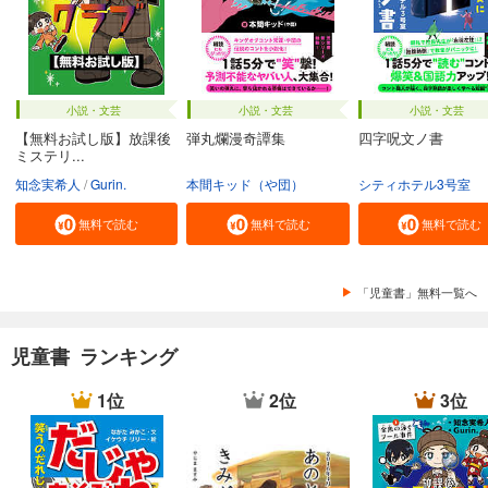
小説・文芸
小説・文芸
小説・文芸
【無料お試し版】放課後
弾丸爛漫奇譚集
四字呪文ノ書
ミステリ...
知念実希人
Gurin.
本間キッド（や団）
シティホテル3号室
無料で読む
無料で読む
無料で読む
「児童書」無料一覧へ
児童書 ランキング
1位
2位
3位