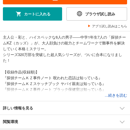
カートに入れる
ブラウザ試し読み
アプリ試し読みはこちら
主人公・彩と、ハイスペックな6人の男子――中学1年生7人の「探偵チー
ムKZ（カッズ）」が、大人顔負けの能力とチームワークで難事件を解決
していく本格ミステリー。
シリーズ320万部を突破した超人気シリーズが、ついに合本になりまし
た！
【収録作品(収録順)】
『探偵チームＫＺ事件ノート 呪われた恋話は知っている』
『探偵チームＫＺスケッチブック ヤバイ親友は知っている』
『探偵チームＫＺ事件ノート ブラック保健室は知っている』
『探偵チームＫＺ事件ノート 初恋は知っている 砂原編』
...続きを読む
『探偵チームＫＺ事件ノート カレンダー吸血鬼は知っている』
『探偵チームＫＺ事件ノート シンデレラ階段は知っている』
詳しい情報を見る
『探偵チームＫＺスケッチブック 心霊スポットは知っている』
『探偵チームＫＺ事件ノート 地獄の金星ボスママは知っている』
閲覧環境
『探偵チームＫＺ事件ノート つぶやく死霊は知っている』
『探偵チームＫＺ事件ノート 君にキュンキュン ピンクのハートは知って