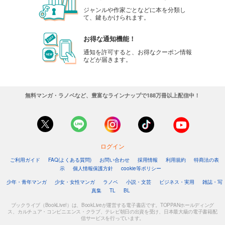
ジャンルや作家ごとなどに本を分類し
て、鍵もかけられます。
お得な通知機能！
通知を許可すると、お得なクーポン情報
などが届きます。
無料マンガ・ラノベなど、豊富なラインナップで188万冊以上配信中！
ログイン
ご利用ガイド
FAQ(よくある質問)
お問い合わせ
採用情報
利用規約
特商法の表
示
個人情報保護方針
cookie等ポリシー
少年・青年マンガ
少女・女性マンガ
ラノベ
小説・文芸
ビジネス・実用
雑誌・写
真集
TL
BL
ブックライブ（BookLive!）は、BookLiveが運営する電子書店です。TOPPANホールディング
ス、カルチュア・コンビニエンス・クラブ、テレビ朝日の出資を受け、日本最大級の電子書籍配
信サービスを行っています。