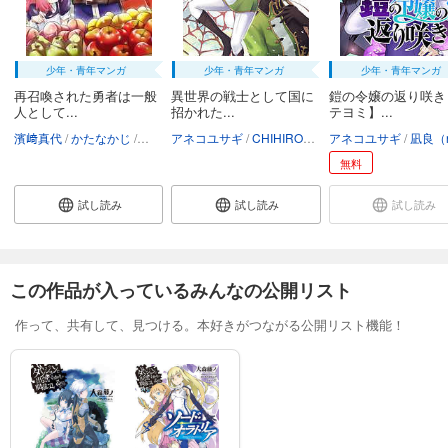
少年・青年マンガ
少年・青年マンガ
少年・青年マンガ
再召喚された勇者は一般
異世界の戦士として国に
鎧の令嬢の返り咲き
人として...
招かれた...
テヨミ】...
濱﨑真代
かたなかじ
弥南せいら
アネコユサギ
CHIHIRO
成瀬ちさと
アネコユサギ
凪良（nag
無料
試し読み
試し読み
試し読み
この作品が入っているみんなの公開リスト
作って、共有して、見つける。本好きがつながる公開リスト機能！