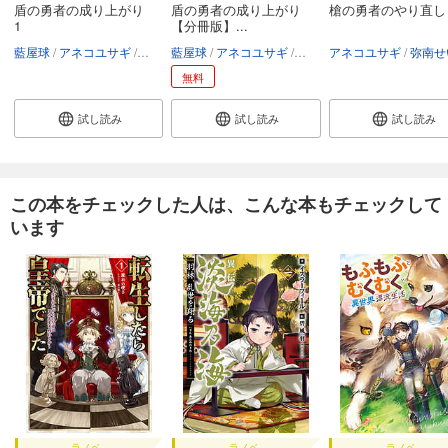
盾の勇者の成り上がり
盾の勇者の成り上がり
槍の勇者のやり直し 
1
【分冊版】...
藍屋球
アネコユサギ
弥南せいら
藍屋球
アネコユサギ
弥南せいら
アネコユサギ
弥南せ
無料
試し読み
試し読み
試し読み
この本をチェックした人は、こんな本もチェックして
います
ラノベ
ラノベ
ラノベ