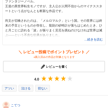
ファンタジーノベル。
王道の異世界転生モノですが、主人公が人間不信からのマイナススタ
ートという点がなんとも斬新な作品です。
尚文が召喚されたのは、「メルロマルク」という国。その世界には終
末の予言というものが存在し、龍刻の砂時計が落ちはじめたとき、ひ
と月ごとに訪れる「波」が振りまく災厄を跳ねのけなければ世界は滅
ぶ――という不吉な伝承がありました。
...続きを読む
それが現実となった今、対処する最終兵器として異世界（＝日本）か
ら召喚されたのが、尚文はじめ4人の勇者たち。
しかし、他の3人が、剣・槍・弓という華やかな伝説の武器の属性で
＼ レビュー投稿でポイントプレゼント ／
ある一方、尚文の武器は「盾」。なんか地味。そこはかとなく漂う負
※購入済みの作品が対象となります
け組感。
しかし物語はここからが本題です！
レビューを書く
なんと他の勇者3人の姦計にはまり、婦女暴行の冤罪を着せられた尚
文は、右も左もわからない異世界で、いきなり放逐されてしまうこと
に……。
4.0
現実世界ではオタクで引きこもり気味の大学生、さらに異世界ですら
アツい
泣ける
切ない
輝けない。
一時は完全に自暴自棄になる尚文でしたが、そのゴ●ブリ並みの生命
力で、マイナスの境地から世界を救う本物の勇者になるべく、試行錯
こてつ
誤の旅がはじまります。