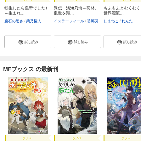
転生したら皇帝でした1
異伝 淡海乃海～羽林、
もふもふとむくむく
～生まれ...
乱世を翔...
世界漂流...
魔石の硬さ
柴乃櫂人
イスラーフィール
碧風羽
しまねこ
れんた
試し読み
試し読み
試し読み
MFブックス の最新刊
ラノベ
ラノベ
ラノベ