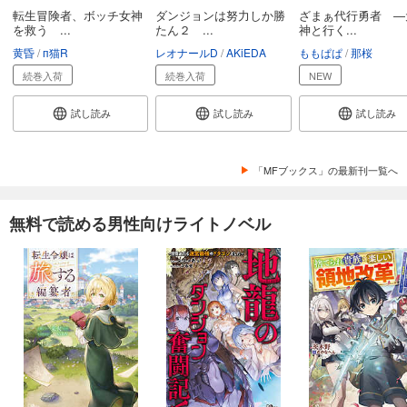
転生冒険者、ボッチ女神
ダンジョンは努力しか勝
ざまぁ代行勇者 ―
を救う ...
たん２ ...
神と行く...
黄昏
п猫R
レオナールD
AKiEDA
ももぱぱ
那桜
続巻入荷
続巻入荷
NEW
試し読み
試し読み
試し読み
「MFブックス」の最新刊一覧へ
無料で読める男性向けライトノベル