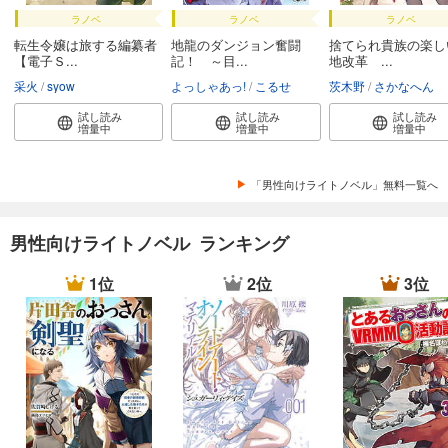
ラノベ
ラノベ
ラノベ
転生令嬢は旅する編纂者
地龍のダンジョン奮闘
捨てられ貴族の楽し
【電子Ｓ...
記！ ～目...
地改革 ...
采火
syow
よっしゃあっ!
こるせ
茨木野
さかなへん
試し読み
試し読み
試し読み
増量中
増量中
増量中
「男性向けライトノベル」無料一覧へ
男性向けライトノベル ランキング
1位
2位
3位