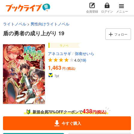
試し読み
あらすじを表示する
会員登録
ログイン
メニュー
盾の勇者の成り上がり 5
ライトノベル
男性向けライトノベル
1,463
円 (税込)
カート
盾の勇者の成り上がり 19
フォロー
試し読み
ラノベ
あらすじを表示する
アネコユサギ
/
弥南せいら
4.0
(19)
盾の勇者の成り上がり 6
1,463
円 (税込)
1,463
円 (税込)
カート
7
pt
試し読み
あらすじを表示する
盾の勇者の成り上がり 7
438
新規会員70%OFFクーポンで
円(税込)
1,463
円 (税込)
カート
今すぐ購入
試し読み