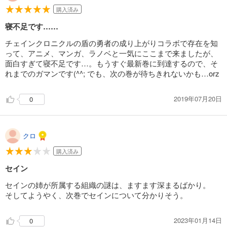
購入済み
もちろん、そんな尚文に同行したり、味方になったりするお約束の美
寝不足です……
少女たちも、本作の見どころです。
亜人の少女ラフタリア、鳥型の魔物でありながら人型に変形する幼女
チェインクロニクルの盾の勇者の成り上がりコラボで存在を知
フィーロ、ツンデレ王女メルティ、これまた亜人のアトラなど、各種
って、アニメ、マンガ、ラノベと一気にここまで来ましたが、
美少女しっかりととりそろえ。
面白すぎて寝不足です…。もうすぐ最新巻に到達するので、そ
れまでのガマンです(^^; でも、次の巻が待ちきれないかも…orz
本編は現在22巻まで刊行中。さらに漫画版『盾の勇者の成り上が
り』、スピンオフ『槍の勇者のやり直し』『盾の勇者のとある一日』
2019年07月20日
0
『盾の勇者のおしながき』（すべてKADOKAWA）と、関連作も大充
実しています。
まずはぜひ、原点である本作から入ってみてください！
クロ
購入済み
セイン
セインの姉が所属する組織の謎は、ますます深まるばかり。
そしてようやく、次巻でセインについて分かりそう。
2023年01月14日
0