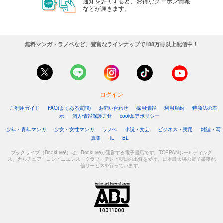
通知を許可すると、お得なクーポン情報
などが届きます。
無料マンガ・ラノベなど、豊富なラインナップで188万冊以上配信中！
ログイン
ご利用ガイド
FAQ(よくある質問)
お問い合わせ
採用情報
利用規約
特商法の表
示
個人情報保護方針
cookie等ポリシー
少年・青年マンガ
少女・女性マンガ
ラノベ
小説・文芸
ビジネス・実用
雑誌・写
真集
TL
BL
ブックライブ（BookLive!）は、BookLiveが運営する電子書店です。TOPPANホールディング
ス、カルチュア・コンビニエンス・クラブ、テレビ朝日の出資を受け、日本最大級の電子書籍配
信サービスを行っています。