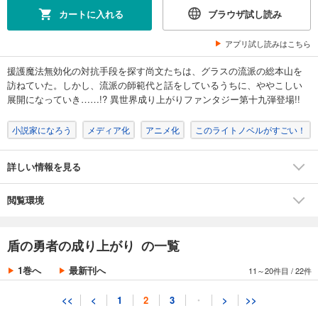
あらすじを表示する
カートに入れる
ブラウザ試し読み
盾の勇者の成り上がり 8
アプリ試し読みはこちら
1,463
円 (税込)
カート
援護魔法無効化の対抗手段を探す尚文たちは、グラスの流派の総本山を
訪ねていた。しかし、流派の師範代と話をしているうちに、ややこしい
試し読み
展開になっていき……!? 異世界成り上がりファンタジー第十九弾登場!!
あらすじを表示する
小説家になろう
メディア化
アニメ化
このライトノベルがすごい！
盾の勇者の成り上がり 9
1,463
円 (税込)
カート
詳しい情報を見る
試し読み
閲覧環境
あらすじを表示する
盾の勇者の成り上がり 10
盾の勇者の成り上がり の一覧
1,463
円 (税込)
カート
1巻へ
最新刊へ
11～20件目
/
22件
試し読み
<<
<
1
2
3
・
>
>>
あらすじを表示する