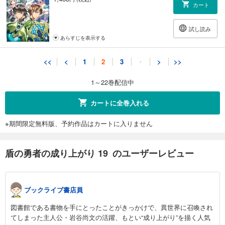
カート
試し読み
あらすじを表示する
盾の勇者の成り上がり 21
<<
<
1
2
3
・
>
>>
1,463
円 (税込)
カート
1～22巻配信中
試し読み
カートに全巻入れる
あらすじを表示する
※期間限定無料版、予約作品はカートに入りません
盾の勇者の成り上がり 22
1,463
円 (税込)
カート
盾の勇者の成り上がり 19 のユーザーレビュー
試し読み
あらすじを表示する
ブックライブ書店員
図書館である書物を手にとったことがきっかけで、異世界に召喚され
てしまった主人公・岩谷尚文の活躍、もとい“成り上がり”を描く人気