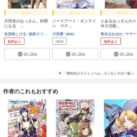
ラノベ
ラノベ
ラノベ
片田舎のおっさん、剣聖
ソードアート・オンライ
とあるおっさんのＶ
になる ...
ン マテ...
ＭＯ活動...
佐賀崎しげる
鍋島テツヒロ
川原礫
abec
椎名ほわほわ
ヤマー
無料あり
NEW
無料あり
試し読み
試し読み
試し読み
「男性向けライトノベル」ランキングの一覧へ
作者のこれもおすすめ