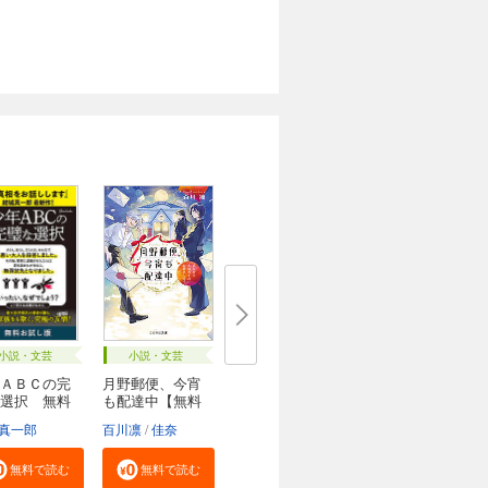
小説・文芸
小説・文芸
ＡＢＣの完
月野郵便、今宵
選択 無料
も配達中【無料
試...
真一郎
百川凛
佳奈
無料で読む
無料で読む