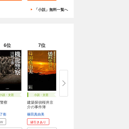
「小説」無料一覧へ
6位
7位
小説・文芸
小説・文芸
警察
建築探偵桜井京
介の事件簿
了衛
篠田真由美
EW
値引きあり