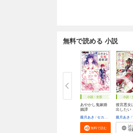
無料で読める 小説
小説・文芸
小説・
あやかし鬼嫁婚
後宮悪女
姻譚
出したい
朧月あき
セカイメグル
朧月あき
試
無料で読む
増