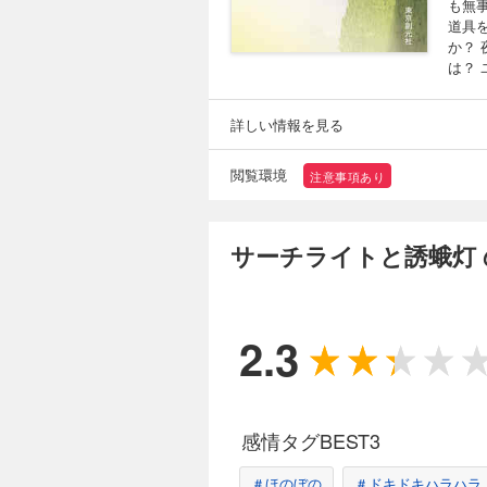
も無
道具
か？
は？
詳しい情報を見る
閲覧環境
注意事項あり
サーチライトと誘蛾灯
2.3
感情タグBEST3
＃ほのぼの
＃ドキドキハラハラ