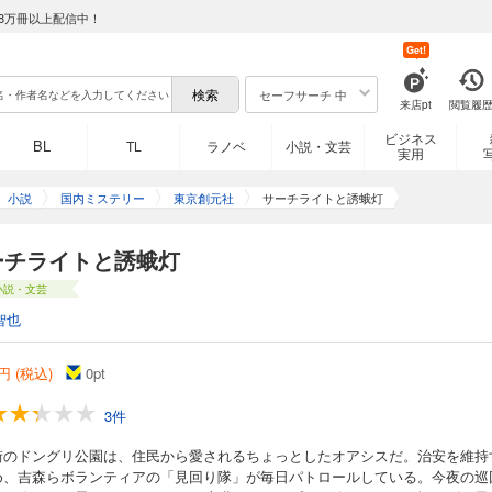
8万冊以上配信中！
Get!
セーフサーチ 中
来店pt
閲覧履
ビジネス
BL
TL
ラノベ
小説・文芸
実用
小説
国内ミステリー
東京創元社
サーチライトと誘蛾灯
ーチライトと誘蛾灯
小説・文芸
智也
円 (税込)
0
pt
3件
街のドングリ公園は、住民から愛されるちょっとしたオアシスだ。治安を維持
め、吉森らボランティアの「見回り隊」が毎日パトロールしている。今夜の巡