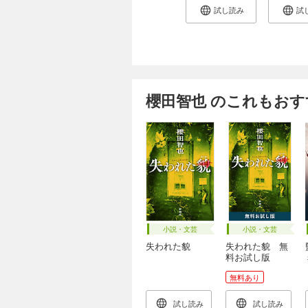
試し読み
試
櫻田智也 のこれもおす
小説・文芸
小説・文芸
失われた貌
失われた貌 無
料お試し版
無料あり
試し読み
試し読み