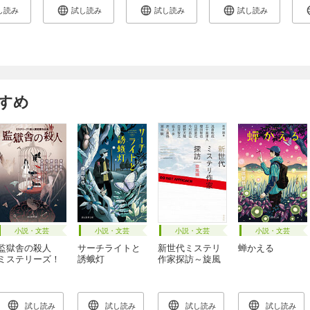
し読み
試し読み
試し読み
試し読み
すめ
小説・文芸
小説・文芸
小説・文芸
小説・文芸
監獄舎の殺人
サーチライトと
新世代ミステリ
蝉かえる
ミステリーズ！
誘蛾灯
作家探訪～旋風
新人賞受賞作品
編～
集
試し読み
試し読み
試し読み
試し読み