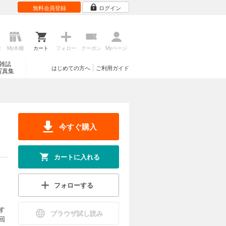
無料会員登録
ログイン
歴
My本棚
カート
フォロー
クーポン
Myページ
雑誌
はじめての方へ
ご利用ガイド
写真集
今すぐ購入
カートに入れる
フォローする
す
ブラウザ試し読み
回