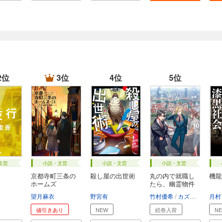
2位
3位
4位
5位
文芸
小説・文芸
小説・文芸
小説・文芸
京都寺町三条の
殺し屋の出世術
丸の内で就職し
機龍
ホームズ
たら、幽霊物件
担...
望月麻衣
野宮有
竹村優希
カズアキ
月村
値引きあり
NEW
続巻入荷
N