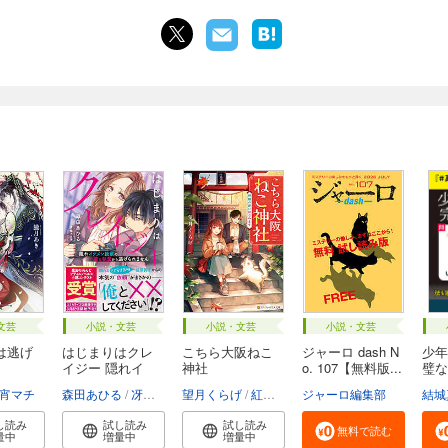
文芸
小説・文芸
小説・文芸
小説・文芸
は逃げ
はじまりはクレ
こちら大阪ねこ
ジャーロ dash N
少年
イジー 隠れイ
神社
o. 107【無料版...
璧な
ケ...
お...
宵マチ
森田あひる
冴島ユカ子
望月くらげ
紅木春
ジャーロ編集部
結城
し読み
試し読み
試し読み
無料で読む
量中
増量中
増量中