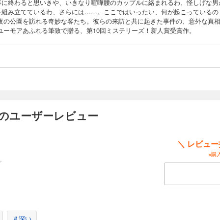
事に終わると思いきや、いきなり喧嘩腰のカップルに絡まれるわ、怪しげな男
を組み立てているわ、さらには……。ここではいったい、何が起こっているの
 夜の公園を訪れる奇妙な客たち。彼らの来訪と共に起きた事件の、意外な真
 ユーモアあふれる筆致で贈る、第10回ミステリーズ！新人賞受賞作。
 のユーザーレビュー
＼ レビュ
※購
＃深い