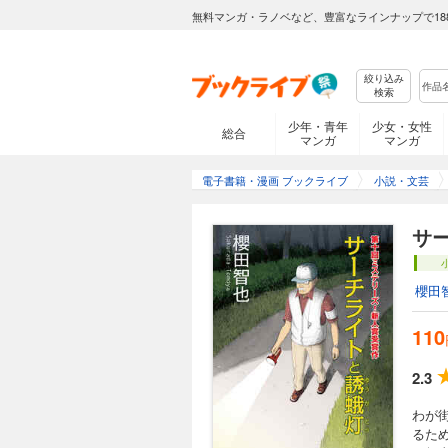
無料マンガ・ラノベなど、豊富なラインナップで18
絞り込み
検索
少年・青年
少女・女性
総合
マンガ
マンガ
電子書籍・漫画 ブックライブ
小説・文芸
サ
櫻田
110
2.3
わが
るた