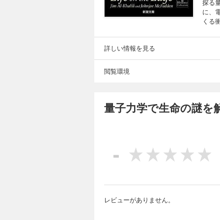
探る
に、
くる
詳しい情報を見る
閲覧環境
量子力学で生命の謎を
-
レビューがありません。