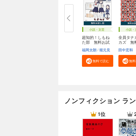
小説・文芸
小説・
超知的！しもね
全員タナ
た部 無料お試
カズ 無
し...
し...
福岡太朗
堀元見
田中宏和
無料で読む
無料
ノンフィクション ラ
1位