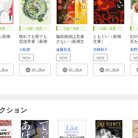
文芸
小説・文芸
小説・文芸
小説・文芸
（新潮
晴れでも雨でも
脇役探偵は見逃
ともぐい（新潮
幻の
昆虫学者（新潮
さない（新潮文
文庫）
豆を
文...
庫...
し...
小松貴
遠藤彩見
河崎秋子
高野
NEW
NEW
NEW
N
し読み
試し読み
試し読み
試し読み
ィクション