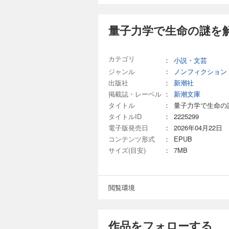
量子力学で生命の謎を
カテゴリ
：
小説・文芸
ジャンル
：
ノンフィクション
出版社
：
新潮社
掲載誌・レーベル
：
新潮文庫
タイトル
：
量子力学で生命の
タイトルID
：
2225299
電子版発売日
：
2026年04月22日
コンテンツ形式
：
EPUB
サイズ(目安)
：
7MB
閲覧環境
作品をフォローする