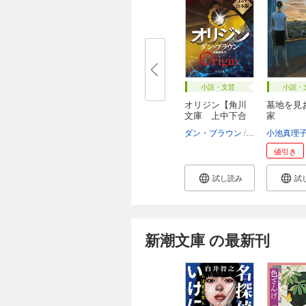
小説・文芸
小説・
オリジン【角川
墓地を見
文庫 上中下合
家
本...
ダン・ブラウン
越前敏弥
小池真理
値引き
試し読み
試
新潮文庫 の最新刊