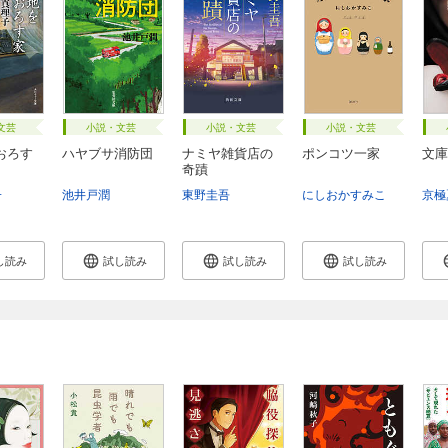
文芸
小説・文芸
小説・文芸
小説・文芸
おろす
ハヤブサ消防団
ナミヤ雑貨店の
ポンコツ一家
文庫
奇蹟
子
池井戸潤
東野圭吾
にしおかすみこ
京極
し読み
試し読み
試し読み
試し読み