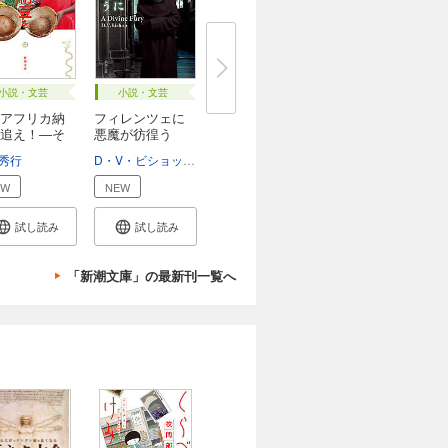
小説・文芸
小説・文芸
アフリカ納
フィレンツェに
追え！―そ
悪魔が彷徨う
（新...
秀行
D・V・ビショップ
熊谷千寿
EW
NEW
試し読み
試し読み
「新潮文庫」の最新刊一覧へ