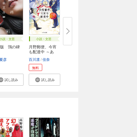
小説・文芸
小説・文芸
版 鵼の碑
月野郵便、今宵
も配達中 ～あ
な...
夏彦
百川凛
佳奈
無料
試し読み
試し読み