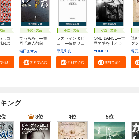
文芸
小説・文芸
小説・文芸
小説・文芸
カヒロ
でっちあげ―福
ラストインタビ
ONE DANCE―世
読む
料お試
岡「殺人教師」
ュー―藤島ジュ
界で夢を叶える
グン
事...
リ...
生...
る...
福田ますみ
早見和真
YUMEKI
堀元
で読む
無料で読む
無料で読む
無料で読む
ンキング
2位
3位
4位
5位