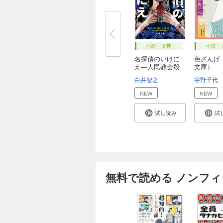
小説・文芸
小説・
名探偵のいけに
色ざんげ
え―人民教会殺
文庫）
人...
白井智之
宇野千代
NEW
NEW
試し読み
試
無料で読める ノンフ