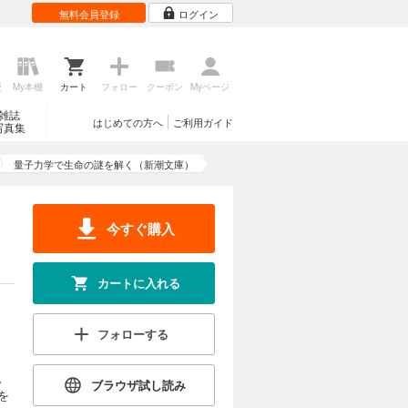
無料会員登録
ログイン
歴
My本棚
カート
フォロー
クーポン
Myページ
雑誌
はじめての方へ
ご利用ガイド
写真集
量子力学で生命の謎を解く（新潮文庫）
今すぐ購入
カートに入れる
フォローする
。
ブラウザ試し読み
を