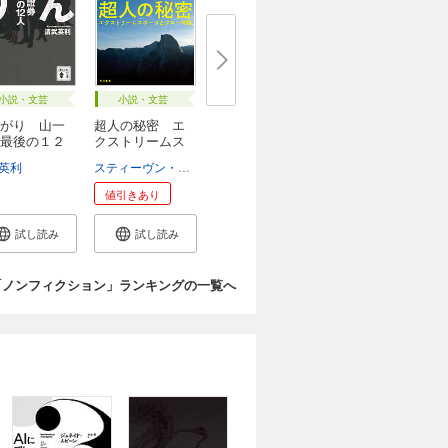
小説・文芸
小説・文芸
がり 山一
超人の秘密 エ
最後の１２
クストリームス
ポ...
英利
スティーヴン・コトラー
熊谷玲美
値引きあり
試し読み
試し読み
「ノンフィクション」ランキングの一覧へ