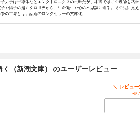
量子力学は半導体などエレクトロニクスの根幹だが、本書ではこの理論を武器
電子や陽子の超ミクロ世界から、生命誕生や心の不思議に迫る。その先に見え
衝撃の世界とは。話題のロングセラーの文庫化。
解く（新潮文庫） のユーザーレビュー
＼ レビュ
※購