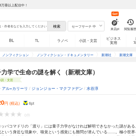
8万冊以上配信中！
Get!
セーフサーチ 中
来店pt
閲覧履
ビジネス
BL
TL
ラノベ
小説・文芸
実用
ノンフィクション
ノンフィクション・ドキュメンタリー
新潮社
新潮文庫
子力学で生命の謎を解く（新潮文庫）
小説・文芸
・アル=カリーリ
/
ジョンジョー・マクファデン
/
水谷淳
20
円 (税込)
6
pt
0件
ロッパコマドリの「渡り」には量子力学がなければ解明できなかった謎がある
成という身近な現象や、嗅覚という感覚にも難問が潜んでいる……。極小世界