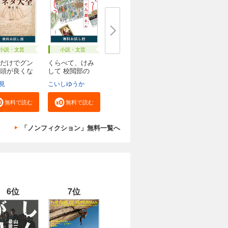
小説・文芸
小説・文芸
だけでグン
くらべて、けみ
頭が良くな
して 校閲部の
九...
見
こいしゆうか
無料で読む
無料で読む
「ノンフィクション」無料一覧へ
6位
7位