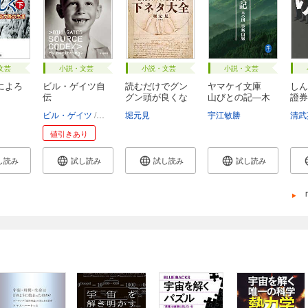
文芸
小説・文芸
小説・文芸
小説・文芸
によろ
ビル・ゲイツ自
読むだけでグン
ヤマケイ文庫
しん
伝
グン頭が良くな
山びとの記―木
證券
る...
の...
人
ビル・ゲイツ
山田文
堀元見
宇江敏勝
清武
値引きあり
し読み
試し読み
試し読み
試し読み