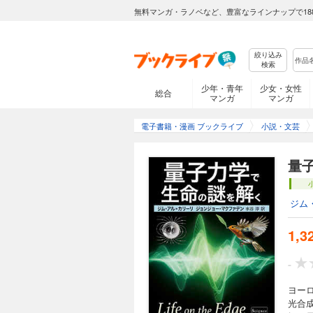
無料マンガ・ラノベなど、豊富なラインナップで18
絞り込み
検索
少年・青年
少女・女性
総合
マンガ
マンガ
電子書籍・漫画 ブックライブ
小説・文芸
量
ジム
1,3
-
ヨー
光合