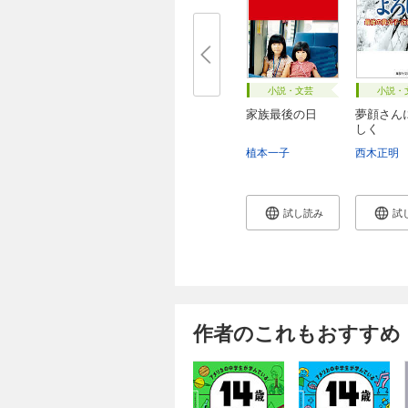
小説・文芸
小説・
家族最後の日
夢顔さん
しく
植本一子
西木正明
試し読み
試
作者のこれもおすすめ