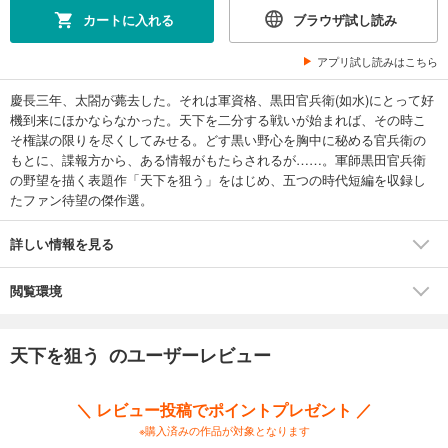
カートに入れる
ブラウザ試し読み
アプリ試し読みはこちら
慶長三年、太閤が薨去した。それは軍資格、黒田官兵衛(如水)にとって好
機到来にほかならなかった。天下を二分する戦いが始まれば、その時こ
そ権謀の限りを尽くしてみせる。どす黒い野心を胸中に秘める官兵衛の
もとに、諜報方から、ある情報がもたらされるが……。軍師黒田官兵衛
の野望を描く表題作「天下を狙う」をはじめ、五つの時代短編を収録し
たファン待望の傑作選。
詳しい情報を見る
閲覧環境
天下を狙う のユーザーレビュー
＼ レビュー投稿でポイントプレゼント ／
※購入済みの作品が対象となります