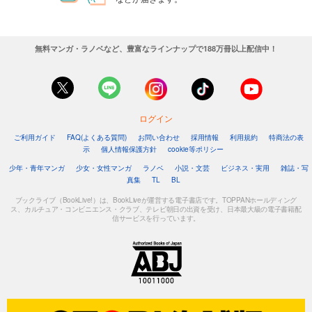
無料マンガ・ラノベなど、豊富なラインナップで188万冊以上配信中！
ログイン
ご利用ガイド
FAQ(よくある質問)
お問い合わせ
採用情報
利用規約
特商法の表
示
個人情報保護方針
cookie等ポリシー
少年・青年マンガ
少女・女性マンガ
ラノベ
小説・文芸
ビジネス・実用
雑誌・写
真集
TL
BL
ブックライブ（BookLive!）は、BookLiveが運営する電子書店です。TOPPANホールディング
ス、カルチュア・コンビニエンス・クラブ、テレビ朝日の出資を受け、日本最大級の電子書籍配
信サービスを行っています。