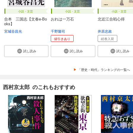
小説・文芸
小説・文芸
小説・文芸
合本 三国志【文春e-Bo
おれは一万石
北近江合戦心得
oks】
宮城谷昌光
千野隆司
井原忠政
値引きあり
続巻入荷
試し読み
試し読み
試し読み
「歴史・時代」ランキングの一覧へ
西村京太郎 のこれもおすすめ