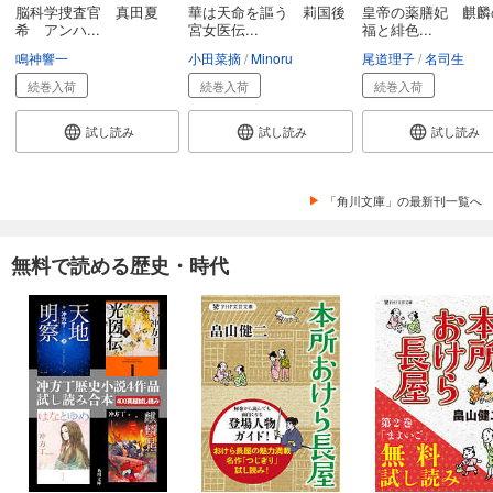
脳科学捜査官 真田夏
華は天命を謳う 莉国後
皇帝の薬膳妃 麒麟
希 アンハ...
宮女医伝...
福と緋色...
鳴神響一
小田菜摘
Minoru
尾道理子
名司生
続巻入荷
続巻入荷
続巻入荷
試し読み
試し読み
試し読み
「角川文庫」の最新刊一覧へ
無料で読める歴史・時代