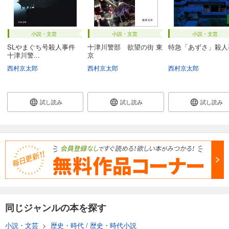
小説・文芸
小説・文芸
小説・文芸
SLやまぐち号殺人事件
十津川警部 欲望の街 東
特急「あずさ」殺人
十津川警...
京
西村京太郎
西村京太郎
西村京太郎
試し読み
試し読み
試し読み
同じジャンルの本を探す
小説・文芸
>
歴史・時代
/
歴史・時代小説