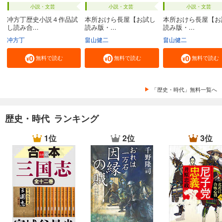
小説・文芸
小説・文芸
小説・文芸
冲方丁歴史小説４作品試
本所おけら長屋【お試し
本所おけら長屋【お
し読み合...
読み版・...
読み版・...
冲方丁
畠山健二
畠山健二
無料で読む
無料で読む
無料で読む
「歴史・時代」無料一覧へ
歴史・時代 ランキング
1位
2位
3位