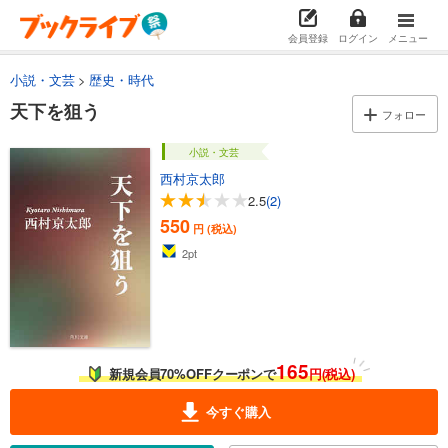
会員登録
ログイン
メニュー
小説・文芸
歴史・時代
天下を狙う
フォロー
小説・文芸
西村京太郎
2.5
(2)
550
円 (税込)
2
pt
165
新規会員70%OFFクーポンで
円(税込)
今すぐ購入