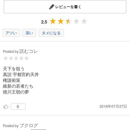
レビューを書く
2.5
アツい
深い
タメになる
読むコレ
Posted by
天下を狙う
真説 宇都宮釣天井
権謀術策
維新の若者たち
徳川王朝の夢
2016年07月27日
0
ブクログ
Posted by