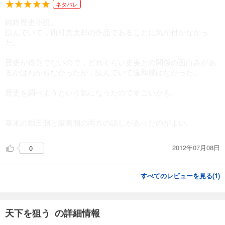
ネタバレ
純粋歴史小説。
読んでいて，西村京太郎の作品であることに気が付かなかっ
た。
歴史が得意でないので，どれくらい史実との関係の面白みがあ
るかはわからなかったが，読んでいて違和感はなかった。
歴史を調べようという気になったのですごいかも。
幕末の勤王側と攘夷側の両方の話しがあったのがよい。
2012年07月08日
0
すべてのレビューを見る(
1
)
天下を狙う の詳細情報