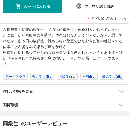
カートに入れる
ブラウザ試し読み
アプリ試し読みはこちら
合唱祭前の音楽の授業中、メガネの優等生・佐条利人が歌っていないこ
とに気付いた同級生の草壁光。佐条は歌なんかくだらないからと思って
いたが、ある日の放課後、誰もいない教室でひたむきに歌の練習をする
佐条の後ろ姿をみて思わず声をかける…。
思春期に揺れる少年たちのスローテンポな恋とじれったくもあまずっぱ
いドキドキした気持ちを丁寧に描いた、さわやか系ピュア・ラブストー
リー！
ボーイズラブ
美人受け(BL)
同級生(BL)
学園(BL)
健気受け(BL)
詳しい情報を見る
閲覧環境
同級生 のユーザーレビュー