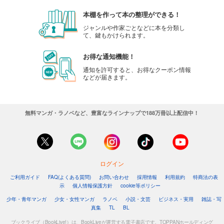
本棚を作って本の整理ができる！
ジャンルや作家ごとなどに本を分類し
て、鍵もかけられます。
お得な通知機能！
通知を許可すると、お得なクーポン情報
などが届きます。
無料マンガ・ラノベなど、豊富なラインナップで188万冊以上配信中！
ログイン
ご利用ガイド
FAQ(よくある質問)
お問い合わせ
採用情報
利用規約
特商法の表
示
個人情報保護方針
cookie等ポリシー
少年・青年マンガ
少女・女性マンガ
ラノベ
小説・文芸
ビジネス・実用
雑誌・写
真集
TL
BL
ブックライブ（BookLive!）は、BookLiveが運営する電子書店です。TOPPANホールディング