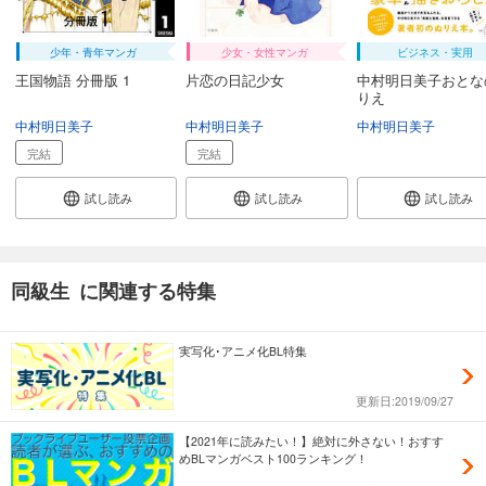
少年・青年マンガ
少女・女性マンガ
ビジネス・実用
王国物語 分冊版 1
片恋の日記少女
中村明日美子おとな
りえ
中村明日美子
中村明日美子
中村明日美子
完結
完結
試し読み
試し読み
試し読み
同級生 に関連する特集
実写化･アニメ化BL特集
更新日:2019/09/27
【2021年に読みたい！】絶対に外さない！おすす
めBLマンガベスト100ランキング！