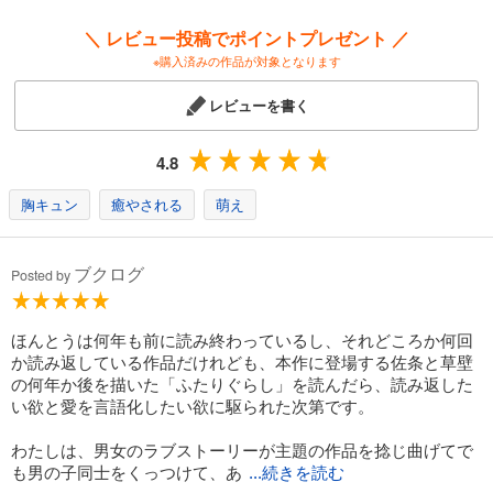
＼ レビュー投稿でポイントプレゼント ／
※購入済みの作品が対象となります
レビューを書く
4.8
胸キュン
癒やされる
萌え
ブクログ
Posted by
ほんとうは何年も前に読み終わっているし、それどころか何回
か読み返している作品だけれども、本作に登場する佐条と草壁
の何年か後を描いた「ふたりぐらし」を読んだら、読み返した
い欲と愛を言語化したい欲に駆られた次第です。
わたしは、男女のラブストーリーが主題の作品を捻じ曲げてで
も男の子同士をくっつけて、あ
...続きを読む