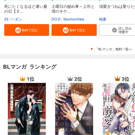
死にたくなるほど暑い夏
土曜日の秘め事～上司と
溺愛きつねは娶りた
の日【タ...
僕のキケ...
33
ヘダン
DO.D
Seomonhwa
柚夏
試し読み
無料で読む
無料で読む
増量中
「BLマンガ」無料一覧へ
BLマンガ ランキング
1位
2位
3位