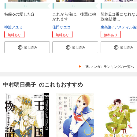
BL
BL
BL
特級αの愛したΩ
これから俺は、後輩に抱
契約Ωは番になれな
かれます
政略結婚...
神波アユミ
佳門サエコ
東条洛
アスティル編
無料あり
無料あり
無料あり
試し読み
試し読み
試し読み
「BLマンガ」ランキングの一覧へ
中村明日美子 のこれもおすすめ