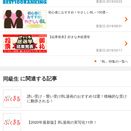
更新日:2019/03/22
初心者におすすめ！やさしいBL～100選～
更新日:2018/08/31
【結果発表】好きな本総選挙
更新日:2016/02/17
「BL」特集の一覧へ
に関連する記事
同級生
誘い受け・襲い受けBL漫画のおすすめ12選！積極的な受け
に翻弄される！
【2020年最新版】BL漫画の実写化11作！