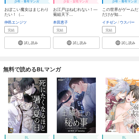
少年・青年マンガ
少女・女性マンガ
少年・青年マンガ
おぼこい魔女はまじわり
お江戸はねむれない！―
この世界がゲームだ
たい！（...
菊組天下...
だけが知...
仲邑エンジツ
本田恵子
イチゼン
ウスバー
完結
完結
完結
試し読み
試し読み
試し読み
無料で読めるBLマンガ
BL
BL
BL