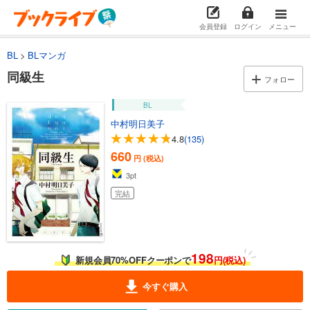
会員登録
ログイン
メニュー
BL
BLマンガ
同級生
フォロー
BL
中村明日美子
4.8
(135)
660
円 (税込)
3
pt
完結
198
新規会員70%OFFクーポンで
円(税込)
今すぐ購入