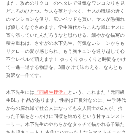
また、攻めのリクローのヘタレで健気なワンコぶりも見
どころのひとつ。ヤスを落とすべく、ヤスの職場の近く
のマンションを借り、広いベッドを買い、ヤスが愚痴れ
ば優しくなぐさめます。学生時代からこんな風にヤスに
寄り添っていたんだろうなと思わせる、細やかな描写の
積み重ねは、さすがの木下先生。何気ないシーンからも
リクローの愛が感じられ、もう胸キュンを通り越して心
不全レベルで萌えます！ ゆっくりゆっくりと時間をかけ
て一進一退する物語を、3冊かけて味わえる、なんとも
贅沢な一作です。
木下先生には
『同級生棲活』
という、これまた「元同級
生BL」作品があります。性格は正反対なのに、中学時代
からの腐れ縁で社会人になっても友人同士の2人が、拾
った子猫をきっかけに同棲を始めるという甘キュンスト
ーリー。木下先生のやわらかなタッチで描かれる子猫た
ちも超キュート！ 本作にハマった人ならマストチェック