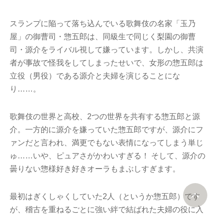
スランプに陥って落ち込んでいる歌舞伎の名家「玉乃
屋」の御曹司・惣五郎は、同級生で同じく梨園の御曹
司・源介をライバル視して嫌っています。しかし、共演
者が事故で怪我をしてしまったせいで、女形の惣五郎は
立役（男役）である源介と夫婦を演じることにな
り……。
歌舞伎の世界と高校、2つの世界を共有する惣五郎と源
介。一方的に源介を嫌っていた惣五郎ですが、源介にフ
ァンだと言われ、満更でもない表情になってしまう単じ
ゅ……いや、ピュアさがかわいすぎる！ そして、源介の
曇りない惣様好き好きオーラもまぶしすぎます。
最初はぎくしゃくしていた2人（というか惣五郎）です
が、稽古を重ねるごとに強い絆で結ばれた夫婦の役に入