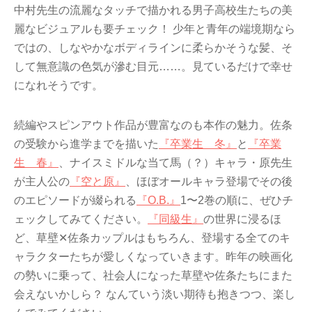
中村先生の流麗なタッチで描かれる男子高校生たちの美
麗なビジュアルも要チェック！ 少年と青年の端境期なら
ではの、しなやかなボディラインに柔らかそうな髪、そ
して無意識の色気が滲む目元……。見ているだけで幸せ
になれそうです。
続編やスピンアウト作品が豊富なのも本作の魅力。佐条
の受験から進学までを描いた
『卒業生 冬』
と
『卒業
生 春』
、ナイスミドルな当て馬（？）キャラ・原先生
が主人公の
『空と原』
、ほぼオールキャラ登場でその後
のエピソードが綴られる
『O.B.』
1〜2巻の順に、ぜひチ
ェックしてみてください。
『同級生』
の世界に浸るほ
ど、草壁✕佐条カップルはもちろん、登場する全てのキ
ャラクターたちが愛しくなっていきます。昨年の映画化
の勢いに乗って、社会人になった草壁や佐条たちにまた
会えないかしら？ なんていう淡い期待も抱きつつ、楽し