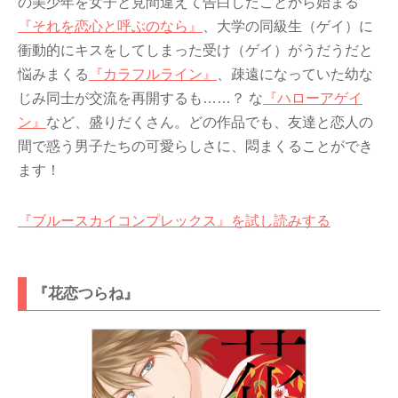
の美少年を女子と見間違えて告白したことから始まる
『それを恋心と呼ぶのなら』
、大学の同級生（ゲイ）に
衝動的にキスをしてしまった受け（ゲイ）がうだうだと
悩みまくる
『カラフルライン』
、疎遠になっていた幼な
じみ同士が交流を再開するも……？ な
『ハローアゲイ
ン』
など、盛りだくさん。どの作品でも、友達と恋人の
間で惑う男子たちの可愛らしさに、悶まくることができ
ます！
『ブルースカイコンプレックス』を
試し読みする
『花恋つらね』