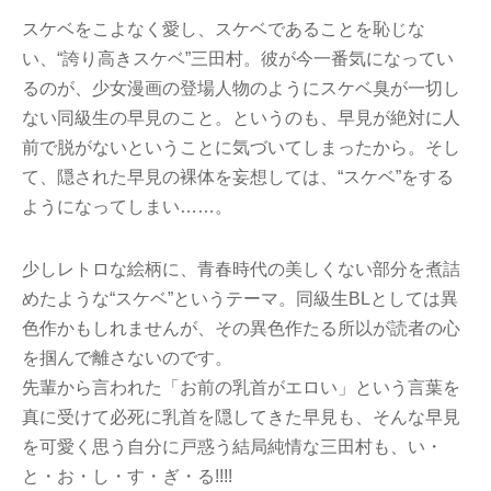
スケベをこよなく愛し、スケベであることを恥じな
い、“誇り高きスケベ”三田村。彼が今一番気になってい
るのが、少女漫画の登場人物のようにスケベ臭が一切し
ない同級生の早見のこと。というのも、早見が絶対に人
前で脱がないということに気づいてしまったから。そし
て、隠された早見の裸体を妄想しては、“スケベ”をする
ようになってしまい……。
少しレトロな絵柄に、青春時代の美しくない部分を煮詰
めたような“スケベ”というテーマ。同級生BLとしては異
色作かもしれませんが、その異色作たる所以が読者の心
を掴んで離さないのです。
先輩から言われた「お前の乳首がエロい」という言葉を
真に受けて必死に乳首を隠してきた早見も、そんな早見
を可愛く思う自分に戸惑う結局純情な三田村も、い・
と・お・し・す・ぎ・る!!!!