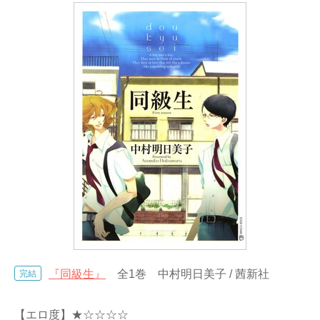
『同級生』
全1巻 中村明日美子 / 茜新社
完結
【エロ度】★☆☆☆☆