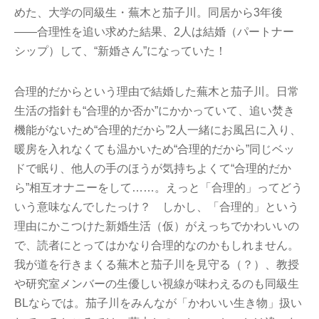
めた、大学の同級生・蕪木と茄子川。同居から3年後
――合理性を追い求めた結果、2人は結婚（パートナー
シップ）して、“新婚さん”になっていた！
合理的だからという理由で結婚した蕪木と茄子川。日常
生活の指針も“合理的か否か”にかかっていて、追い焚き
機能がないため“合理的だから”2人一緒にお風呂に入り、
暖房を入れなくても温かいため“合理的だから”同じベッ
ドで眠り、他人の手のほうが気持ちよくて“合理的だか
ら”相互オナニーをして……。えっと「合理的」ってどう
いう意味なんでしたっけ？ しかし、「合理的」という
理由にかこつけた新婚生活（仮）がえっちでかわいいの
で、読者にとってはかなり合理的なのかもしれません。
我が道を行きまくる蕪木と茄子川を見守る（？）、教授
や研究室メンバーの生優しい視線が味わえるのも同級生
BLならでは。茄子川をみんなが「かわいい生き物」扱い