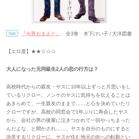
『今宵おまえと』
全3巻 木下けい子 / 大洋図書
完結
【エロ度】★★☆☆☆
大人になった元同級生2人の恋の行方は？
高校時代からの親友・ヤスに10年以上ずっと片思いをし
ているリクロー。ノンケのヤスに気持ちを伝えることは
あきらめて、一生親友のままで……と心を決めていたリ
クローですが、高校の同窓会で1年ぶりに再会したヤス
から、会社の男の後輩に泣きつかれて一回やっちまった
んだよな、と聞かされ……。ヤスを自分のものにすると
決意するリクローに、ヤスが住む地元の街への転勤とい