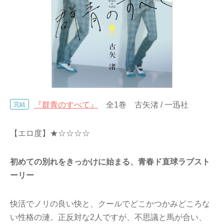
『群青のすべて』
全1巻 古矢渚 / 一迅社
完結
【エロ度】★☆☆☆☆
初めての別れをきっかけに始まる、青春ド直球ラブスト
ーリー
快活でノリの良い快と、クールでどこかつかみどころな
い性格の漣。正反対な2人ですが、不思議と馬が合い、