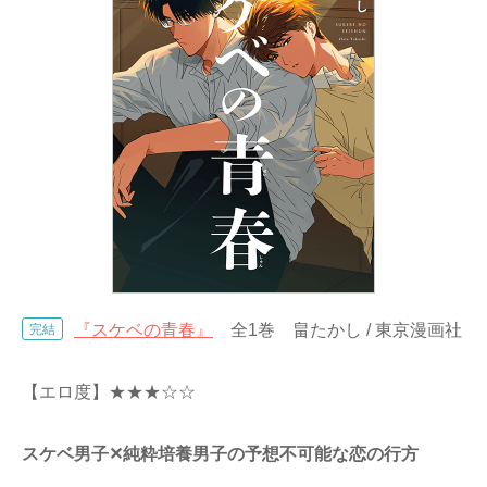
『スケベの青春』
全1巻 畠たかし / 東京漫画社
完結
【エロ度】★★★☆☆
スケベ男子✕純粋培養男子の予想不可能な恋の行方