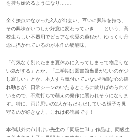
を持ち始めるようになり……。
全く接点のなかった2人が出会い、互いに興味を持ち、
その興味がいつしか好意に変わっていき……という、高
校生らしい不器用でピュアな恋愛の過程が、ゆっくり丹
念に描かれているのが本作の醍醐味。
「何気なく別れたまま夏休みに入ってしまって物足りな
い気がする」とか、「二学期は図書館当番がないのが少
し寂しい」とか、本人すら気付いていない些細な心の揺
れ動きが、日常シーンのいたるところに散りばめられて
いるので、不意打ちで萌えの発作に襲われそうになりま
す。特に、両片思いの2人がもだもだしている様子を見
守るのが好きな方、これは必読書です！
本作以外の市川けい先生の「同級生BL」作品は、同級生