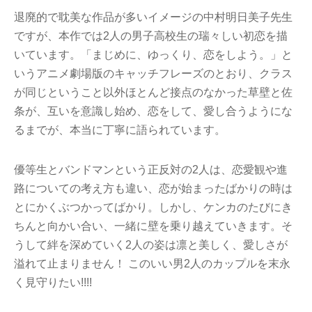
退廃的で耽美な作品が多いイメージの中村明日美子先生
ですが、本作では2人の男子高校生の瑞々しい初恋を描
いています。「まじめに、ゆっくり、恋をしよう。」と
いうアニメ劇場版のキャッチフレーズのとおり、クラス
が同じということ以外ほとんど接点のなかった草壁と佐
条が、互いを意識し始め、恋をして、愛し合うようにな
るまでが、本当に丁寧に語られています。
優等生とバンドマンという正反対の2人は、恋愛観や進
路についての考え方も違い、恋が始まったばかりの時は
とにかくぶつかってばかり。しかし、ケンカのたびにき
ちんと向かい合い、一緒に壁を乗り越えていきます。そ
うして絆を深めていく2人の姿は凛と美しく、愛しさが
溢れて止まりません！ このいい男2人のカップルを末永
く見守りたい!!!!