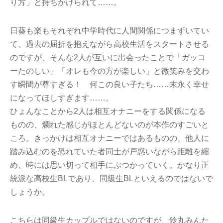
り方」と持ちかけられて……。
日葵も楽もそれぞれ中学時代に人間関係につまずいてい
て、過去の屈折を抱えながら高校生活をスタートさせる
のですが、そんな2人が互いに出会ったことで「ガッコ
ーたのしい」「オレも今の方が楽しい」と微笑みを交わ
す瞬間が尊すぎる！ 何この良い子たち……末永く幸せ
になってほしすぎます……。
ひょんなことから2人は相互オナニーをする関係になる
ものの、爛れた感じがほとんどないのが本作のすごいと
ころ。きっかけは相互オナニーではあるものの、他人に
踏み込むのを恐れていた者同士が戸惑いながら距離を縮
め、時には思い切って相手にぶつかっていく。かなり正
統派な高校生BLであり、同級生BLといえるのではないで
しょうか。
こちらは同級生カップルではないのですが、鈴丸みんた