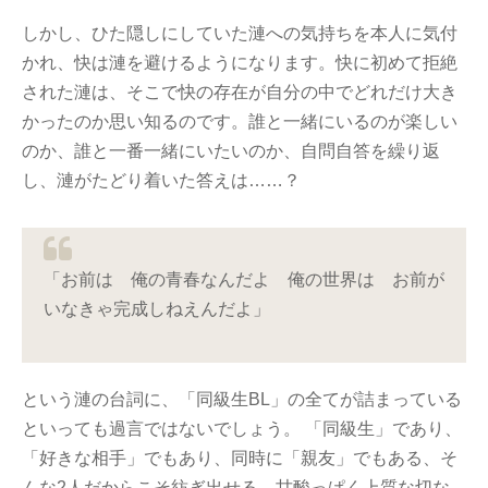
しかし、ひた隠しにしていた漣への気持ちを本人に気付
かれ、快は漣を避けるようになります。快に初めて拒絶
された漣は、そこで快の存在が自分の中でどれだけ大き
かったのか思い知るのです。誰と一緒にいるのが楽しい
のか、誰と一番一緒にいたいのか、自問自答を繰り返
し、漣がたどり着いた答えは……？
「お前は 俺の青春なんだよ 俺の世界は お前が
いなきゃ完成しねえんだよ」
という漣の台詞に、「同級生BL」の全てが詰まっている
といっても過言ではないでしょう。 「同級生」であり、
「好きな相手」でもあり、同時に「親友」でもある、そ
んな2人だからこそ紡ぎ出せる、甘酸っぱく上質な切な