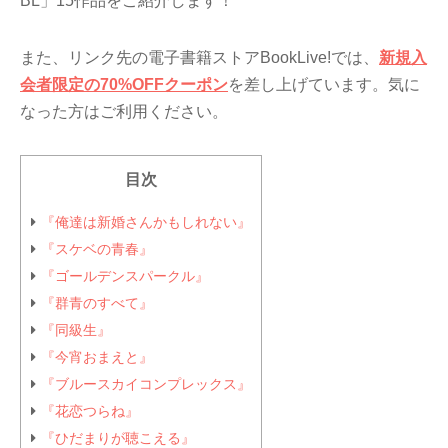
BL」15作品をご紹介します！
また、リンク先の電子書籍ストアBookLive!では、
新規入
会者限定の70%OFFクーポン
を差し上げています。気に
なった方はご利用ください。
目次
『俺達は新婚さんかもしれない』
『スケベの青春』
『ゴールデンスパークル』
『群青のすべて』
『同級生』
『今宵おまえと』
『ブルースカイコンプレックス』
『花恋つらね』
『ひだまりが聴こえる』