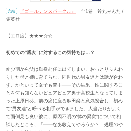
『ゴールデンスパークル』
全1巻 鈴丸みんた /
完結
集英社
【エロ度】★★★☆☆
初めての“親友”に対するこの気持ちは…？
幼少期から父は単身赴任に出てしまい、おっとりふんわ
りした母と姉に育てられ、同世代の男友達とは話が合わ
ず、かといって女子も苦手――その結果、性に関するこ
とを何も知らないピュアピュア男子高校生となってしま
った上原日葵。前の席に座る麻田楽と意気投合し、初め
て“男友達”と呼べる相手ができました。人当たりがよく
て面倒見も良い彼に、原因不明の“体の異変”について相
談したところ、「――なあ教えてやろうか？ 処理のや