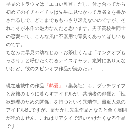
早見のトラウマは「エロい乳首」だし、付き合ってから
初めてのイチャイチャは先生に見つかって反省文を書か
されるしで、どこまでももっさり冴えないのですが、そ
れこそが本作の魅力なんだと思います。男子高校生同士
の恋愛って、こんな風に不器用で青臭くあってほしいも
のです。
ちなみに早見の幼なじみ・お茶山くんは「キングオブも
っさり」と呼びたくなるナイスキャラ。絶対にありえな
いけど、彼のスピンオフ作品が読みたい……。
現在連載中の作品
『熱愛』
（集英社）も、ダッチワイフ
と家族のように暮らすアイドルが、共演者の俳優と「性
欲処理のための関係」を持つという異端作。最近人気の
アイドルBLですが、畠たかし先生作品となると全く展開
が読めません。これはリアタイで追いかけたくなる作品
です！