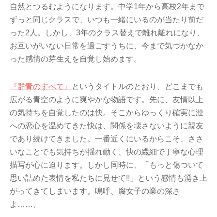
自然とつるむようになります。中学1年から高校2年まで
ずっと同じクラスで、いつも一緒にいるのが当たり前だ
った2人。しかし、3年のクラス替えで離れ離れになり、
お互いがいない日常を過ごすうちに、今まで気づかなか
った感情の芽生えを自覚し始めます。
『群青のすべて』
というタイトルのとおり、どこまでも
広がる青空のように爽やかな物語です。先に、友情以上
の気持ちを自覚したのは快。そこからゆっくり確実に漣
への恋心を温めてきた快は、関係を壊さないように親友
であり続けてきました。一番近くにいるからこそ、ささ
いなことでも気持ちが揺れ動く、快の繊細で丁寧な心理
描写が心に迫ります。しかし同時に、「もっと傷ついて
思い詰めた表情を私たちに見せて!!」という感情も湧き上
がってきてしまいます。嗚呼、腐女子の業の深さ
よ……。