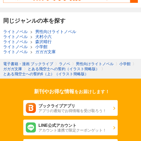
同じジャンルの本を探す
ライトノベル
>
男性向けライトノベル
ライトノベル
>
犬村小六
ライトノベル
>
森沢晴行
ライトノベル
>
小学館
ライトノベル
>
ガガガ文庫
電子書籍・漫画 ブックライブ
〉
ラノベ
〉
男性向けライトノベル
〉
小学館
〉
ガガガ文庫
〉
とある飛空士への誓約（イラスト簡略版）
〉
とある飛空士への誓約6（上）（イラスト簡略版）
新刊やお得な情報
をお届けします！
ブックライブアプリ
アプリの通知でお得情報を受け取ろう！
LINE公式アカウント
アカウント連携で限定クーポンゲット！