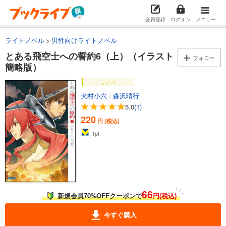
会員登録
ログイン
メニュー
ライトノベル
男性向けライトノベル
とある飛空士への誓約6（上）（イラスト
フォロー
簡略版）
ラノベ
犬村小六
/
森沢晴行
5.0
(1)
220
円 (税込)
1
pt
66
新規会員70%OFFクーポンで
円(税込)
今すぐ購入