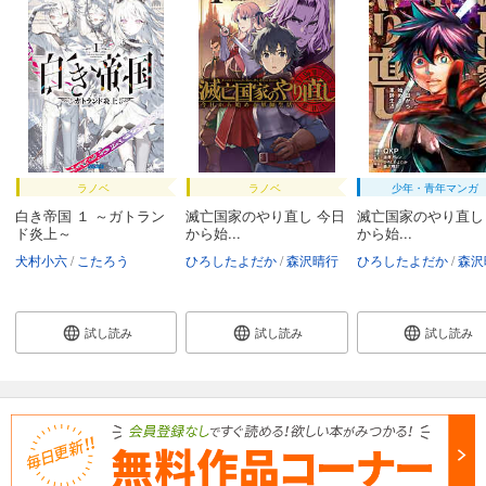
ラノベ
ラノベ
少年・青年マンガ
白き帝国 １ ～ガトラン
滅亡国家のやり直し 今日
滅亡国家のやり直し
ド炎上～
から始...
から始...
犬村小六
こたろう
ひろしたよだか
森沢晴行
ひろしたよだか
森沢
試し読み
試し読み
試し読み