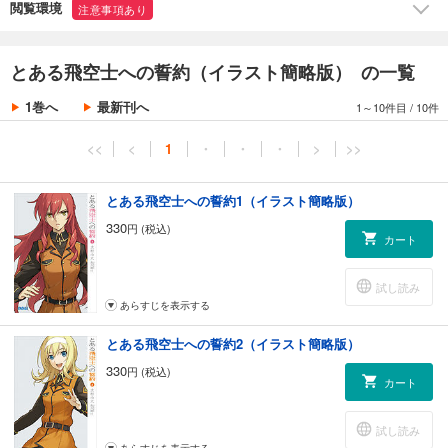
閲覧環境
注意事項あり
※この作品は廉価版です。廉価版にはイラストが入りません。
とある飛空士への誓約（イラスト簡略版） の一覧
1巻へ
最新刊へ
1～10件目
/
10件
<<
<
1
・
・
・
>
>>
とある飛空士への誓約1（イラスト簡略版）
330
円 (税込)
カート
試し読み
あらすじを表示する
とある飛空士への誓約2（イラスト簡略版）
330
円 (税込)
カート
試し読み