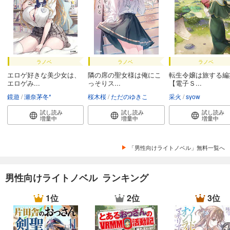
ラノベ
ラノベ
ラノベ
エロゲ好きな美少女は、
隣の席の聖女様は俺にこ
転生令嬢は旅する編
エロゲみ...
っそりス...
【電子Ｓ...
鏡遊
瀬奈茅冬*
桜木桜
ただのゆきこ
采火
syow
試し読み
試し読み
試し読み
増量中
増量中
増量中
「男性向けライトノベル」無料一覧へ
男性向けライトノベル ランキング
1位
2位
3位