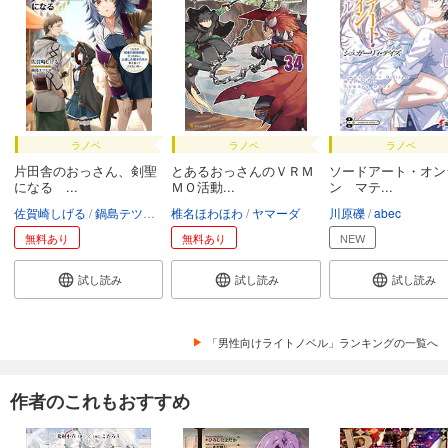
ラノベ
ラノベ
ラノベ
片田舎のおっさん、剣聖
とあるおっさんのＶＲＭ
ソードアート・オン
になる ...
ＭＯ活動...
ン マテ...
佐賀崎しげる
鍋島テツヒロ
椎名ほわほわ
ヤマーダ
川原礫
abec
無料あり
無料あり
NEW
試し読み
試し読み
試し読み
「男性向けライトノベル」ランキングの一覧へ
作者のこれもおすすめ