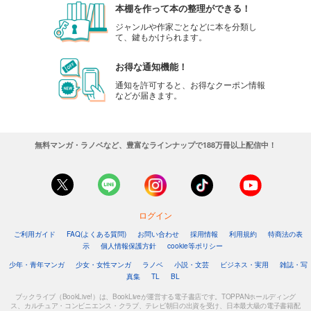
本棚を作って本の整理ができる！
ジャンルや作家ごとなどに本を分類し
て、鍵もかけられます。
お得な通知機能！
通知を許可すると、お得なクーポン情報
などが届きます。
無料マンガ・ラノベなど、豊富なラインナップで188万冊以上配信中！
ログイン
ご利用ガイド
FAQ(よくある質問)
お問い合わせ
採用情報
利用規約
特商法の表
示
個人情報保護方針
cookie等ポリシー
少年・青年マンガ
少女・女性マンガ
ラノベ
小説・文芸
ビジネス・実用
雑誌・写
真集
TL
BL
ブックライブ（BookLive!）は、BookLiveが運営する電子書店です。TOPPANホールディング
ス、カルチュア・コンビニエンス・クラブ、テレビ朝日の出資を受け、日本最大級の電子書籍配