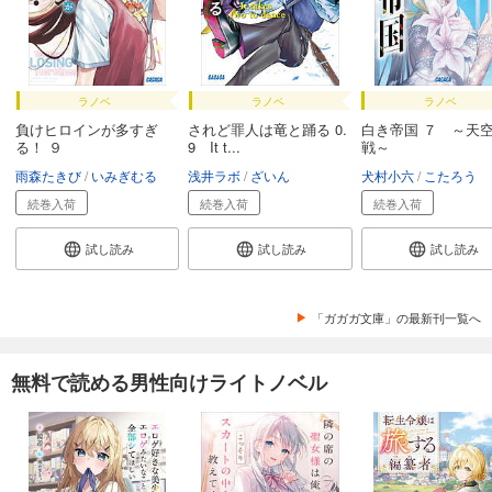
ラノベ
ラノベ
ラノベ
負けヒロインが多すぎ
されど罪人は竜と踊る 0.
白き帝国 ７ ～天
る！ ９
9 It t...
戦～
雨森たきび
いみぎむる
浅井ラボ
ざいん
犬村小六
こたろう
続巻入荷
続巻入荷
続巻入荷
試し読み
試し読み
試し読み
「ガガガ文庫」の最新刊一覧へ
無料で読める男性向けライトノベル