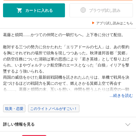
カートに入れる
ブラウザ試し読み
アプリ試し読みはこちら
葛藤と煩悶……かつての仲間との一騎打ちへ。上下巻に分けて配信。
敵対する三つの勢力に分かたれた「エリアドールの七人」は、あの誓約
を胸にそれぞれの場所で頭角を現しつつあった。秋津連邦首都「箕郷」
の防空任務についた清顕は軍の思惑により「若き英雄」として祭り上げ
られ、いまやヴォルテック航空隊のエースとなった「白狼」イリアを撃
墜するよう強いられる。
両国の威信をかけた最新鋭戦闘機を託されたふたりは、単機で戦局を決
定づけるほどの戦闘力を翼にのせて、燃えさかる箕郷上空で再会す
る……。葛藤と煩悶の末、互いを想い、仲間を想うふたりは高空の一騎
打ちへ!
...続きを読む
――感傷は捨てろ。感情もいらない。ぼくはもう、人間ではない。
耽美・恋愛
このライトノベルがすごい！
TVアニメにもなった「とある飛空士への恋歌」の先には、こんな過酷な
詳しい情報を見る
物語があった! 時代のうねりに翻弄されてきた若者たちを描いた、第二部
「第二次多島海戦争」これにて完結。