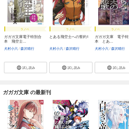
ラノベ
ラノベ
ラノベ
ガガガ文庫電子特別合
とある飛空士への誓約1
ガガガ文庫 電子特
本 飛空士...
本 とあ...
犬村小六
森沢晴行
犬村小六
森沢晴行
犬村小六
森沢晴行
試し読み
試し読み
試し読み
ガガガ文庫 の最新刊