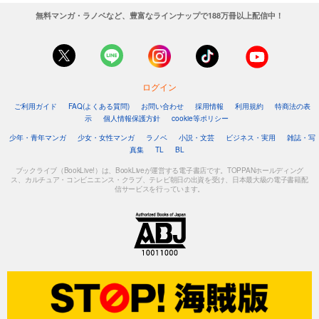
無料マンガ・ラノベなど、豊富なラインナップで188万冊以上配信中！
ログイン
ご利用ガイド
FAQ(よくある質問)
お問い合わせ
採用情報
利用規約
特商法の表
示
個人情報保護方針
cookie等ポリシー
少年・青年マンガ
少女・女性マンガ
ラノベ
小説・文芸
ビジネス・実用
雑誌・写
真集
TL
BL
ブックライブ（BookLive!）は、BookLiveが運営する電子書店です。TOPPANホールディング
ス、カルチュア・コンビニエンス・クラブ、テレビ朝日の出資を受け、日本最大級の電子書籍配
信サービスを行っています。