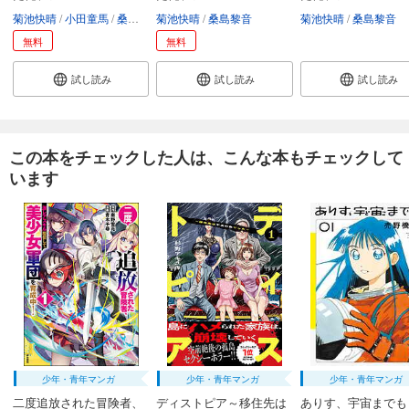
菊池快晴
小田童馬
桑島黎音
菊池快晴
桑島黎音
菊池快晴
桑島黎音
無料
無料
試し読み
試し読み
試し読み
この本をチェックした人は、こんな本もチェックして
います
少年・青年マンガ
少年・青年マンガ
少年・青年マンガ
二度追放された冒険者、
ディストピア～移住先は
ありす、宇宙までも 