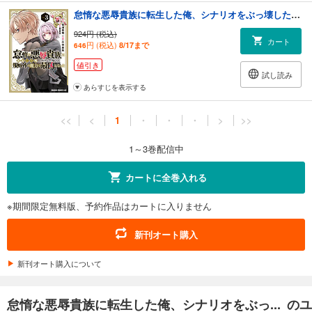
怠惰な悪辱貴族に転生した俺、シナリオをぶっ壊したら規格外の魔力で最凶になった Vol.3
924円 (税込)
カート
円 (税込)
8/17まで
646
値引き
試し読み
あらすじを表示する
<<
<
1
・
・
・
>
>>
1～3巻配信中
カートに全巻入れる
※期間限定無料版、予約作品はカートに入りません
新刊オート購入
新刊オート購入について
怠惰な悪辱貴族に転生した俺、シナリオをぶっ... のユ