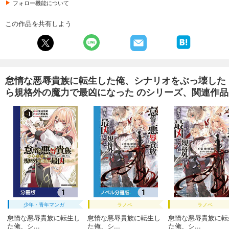
フォロー機能について
この作品を共有しよう
怠惰な悪辱貴族に転生した俺、シナリオをぶっ壊した
ら規格外の魔力で最凶になった のシリーズ、関連作品
少年・青年マンガ
ラノベ
ラノベ
怠惰な悪辱貴族に転生し
怠惰な悪辱貴族に転生し
怠惰な悪辱貴族に転
た俺、シ...
た俺、シ...
た俺、シ...