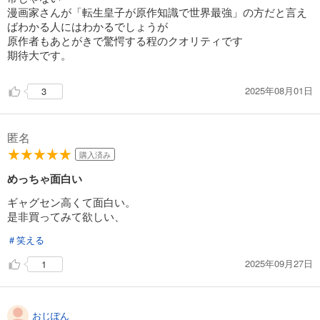
漫画家さんが「転生皇子が原作知識で世界最強」の方だと言え
ばわかる人にはわかるでしょうが
原作者もあとがきで驚愕する程のクオリティです
期待大です。
2025年08月01日
3
匿名
購入済み
めっちゃ面白い
ギャグセン高くて面白い。
是非買ってみて欲しい、
＃笑える
2025年09月27日
1
おじぽん