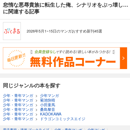
怠惰な悪辱貴族に転生した俺、シナリオをぶっ壊したら規格外の魔力で最凶になった
に関連する記事
2026年5月1~15日のマンガおすすめ新刊45選
同じジャンルの本を探す
少年・青年マンガ
>
少年マンガ
少年・青年マンガ
>
菊池快晴
少年・青年マンガ
>
小田童馬
少年・青年マンガ
>
桑島黎音
少年・青年マンガ
>
KADOKAWA
少年・青年マンガ
>
ドラゴンコミックスエイジ
電子書籍・漫画 ブックライブ
〉
少年・青年マンガ
〉
少年マンガ
〉