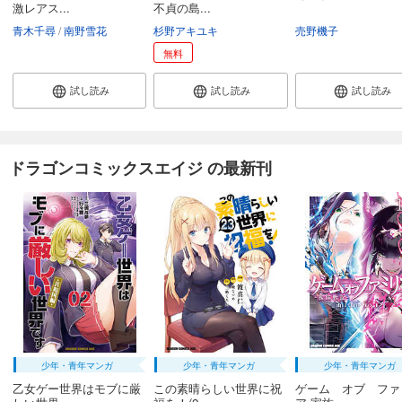
激レアス...
不貞の島...
青木千尋
南野雪花
杉野アキユキ
売野機子
無料
試し読み
試し読み
試し読み
ドラゴンコミックスエイジ の最新刊
少年・青年マンガ
少年・青年マンガ
少年・青年マンガ
乙女ゲー世界はモブに厳
この素晴らしい世界に祝
ゲーム オブ ファ