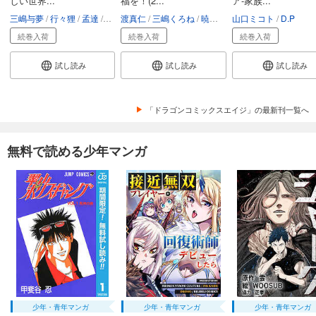
しい世界...
福を！(2...
ア-家族...
三嶋与夢
行々狸
孟達
マツリセイシロウ
渡真仁
三嶋くろね
FTops
暁なつめ
山口ミコト
D.P
続巻入荷
続巻入荷
続巻入荷
試し読み
試し読み
試し読み
「ドラゴンコミックスエイジ」の最新刊一覧へ
無料で読める少年マンガ
少年・青年マンガ
少年・青年マンガ
少年・青年マンガ