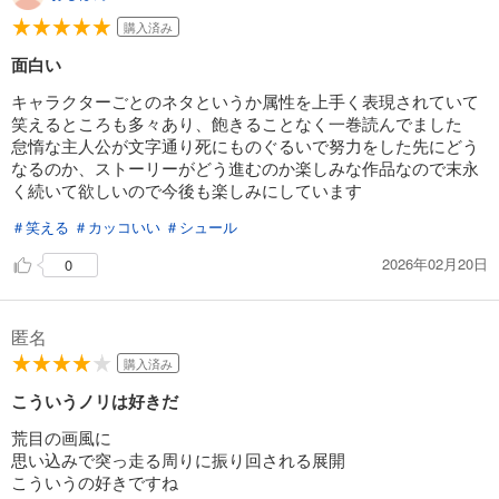
購入済み
面白い
キャラクターごとのネタというか属性を上手く表現されていて
笑えるところも多々あり、飽きることなく一巻読んでました
怠惰な主人公が文字通り死にものぐるいで努力をした先にどう
なるのか、ストーリーがどう進むのか楽しみな作品なので末永
く続いて欲しいので今後も楽しみにしています
＃笑える
＃カッコいい
＃シュール
2026年02月20日
0
匿名
購入済み
こういうノリは好きだ
荒目の画風に
思い込みで突っ走る周りに振り回される展開
こういうの好きですね