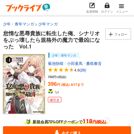
会員登録
ログイン
メニュー
少年・青年マンガ
少年マンガ
怠惰な悪辱貴族に転生した俺、シナリオ
フォロー
をぶっ壊したら規格外の魔力で最凶にな
った Vol.1
少年・青年マンガ
菊池快晴
/
小田童馬
/
桑島黎音
4.6
(26)
792円 (税込)
396
円 (税込)
8/17まで
1
pt
値引き
118
新規会員70%OFFクーポンで
円(税込)
今すぐ購入