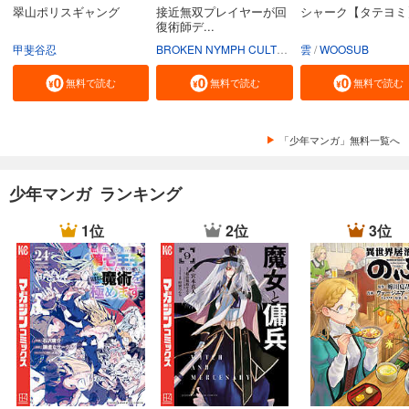
翠山ポリスギャング
接近無双プレイヤーが回
シャーク【タテヨミ
復術師デ...
甲斐谷忍
BROKEN NYMPH CULTURE
雲
INK KNIFE
WOOSUB
DROM
無料で読む
無料で読む
無料で読む
「少年マンガ」無料一覧へ
少年マンガ ランキング
1位
2位
3位