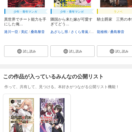
少年・青年マンガ
少年・青年マンガ
ラノベ
異世界でチート能力を手
隣国から来た嫁が可愛す
騎士爵家 三男の本
にした俺...
ぎてどう...
港川一臣
美紅
桑島黎音
あざらし県
さくら青嵐
桑島黎音
龍槍椀
桑島黎音
試し読み
試し読み
試し読み
この作品が入っているみんなの公開リスト
作って、共有して、見つける。本好きがつながる公開リスト機能！