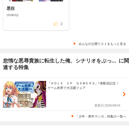
悪役
clowrxy
2
みんなの公開リストをもっと見る
怠惰な悪辱貴族に転生した俺、シナリオをぶっ... に関
連する特集
『ＨＯＬＥ ＵＰ ＧＡＭＥＲＳ』1巻配信記念！
ゲーム世界で大活躍フェア
更新日:2026/08/04
「少年・青年マンガ」特集の一覧へ