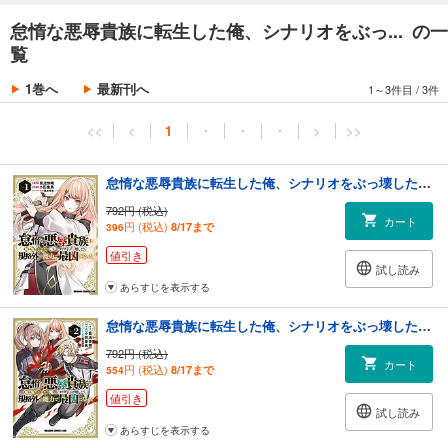
怠惰な悪辱貴族に転生した俺、シナリオをぶっ... の一
覧
1巻へ
最新刊へ
1～3件目
/
3件
<<
<
1
・
・
・
>
>>
怠惰な悪辱貴族に転生した俺、シナリオをぶっ壊したら規格外の魔力で最凶になった Vol.1
792円 (税込)
カート
円 (税込)
8/17まで
396
値引き
試し読み
あらすじを表示する
怠惰な悪辱貴族に転生した俺、シナリオをぶっ壊したら規格外の魔力で最凶になった Vol.2
792円 (税込)
カート
円 (税込)
8/17まで
554
値引き
試し読み
あらすじを表示する