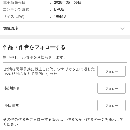
電子版発売日
2025年05月09日
コンテンツ形式
EPUB
サイズ(目安)
165MB
閲覧環境
作品・作者をフォローする
新刊やセール情報をお知らせします。
怠惰な悪辱貴族に転生した俺、シナリオをぶっ壊した
フォロー
ら規格外の魔力で最凶になった
菊池快晴
フォロー
小田童馬
フォロー
その他の作者をフォローする場合は、作者名から作者ページを表示して
ください