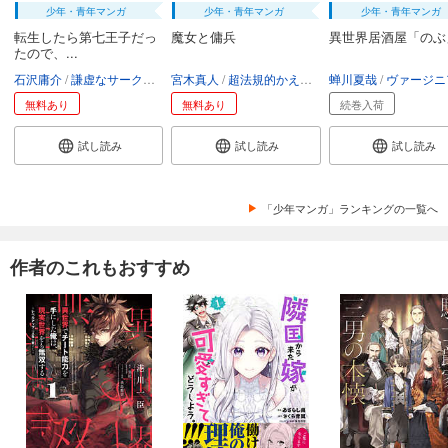
少年・青年マンガ
少年・青年マンガ
少年・青年マンガ
転生したら第七王子だっ
魔女と傭兵
異世界居酒屋「のぶ
たので、...
石沢庸介
謙虚なサークル
メル。
宮木真人
超法規的かえる
叶世べんち
蝉川夏哉
ヴァージニア二
無料あり
無料あり
続巻入荷
試し読み
試し読み
試し読み
「少年マンガ」ランキングの一覧へ
作者のこれもおすすめ