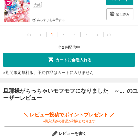
完結
試し読み
あらすじを表示する
<<
<
1
・
・
・
>
>>
全2巻配信中
カートに全巻入れる
※期間限定無料版、予約作品はカートに入りません
旦那様がちっちゃいモフモフになりました ～... のユ
ーザーレビュー
＼ レビュー投稿でポイントプレゼント ／
※購入済みの作品が対象となります
レビューを書く