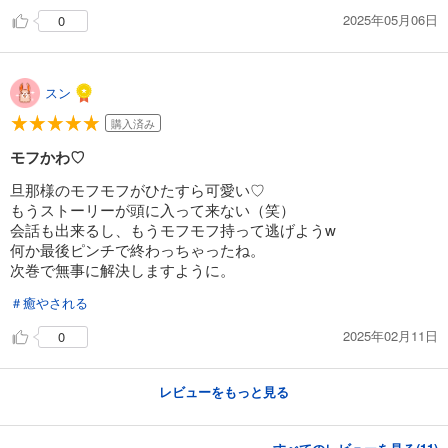
2025年05月06日
0
スン
購入済み
モフかわ♡
旦那様のモフモフがひたすら可愛い♡
もうストーリーが頭に入って来ない（笑）
会話も出来るし、もうモフモフ持って逃げようw
何か最後ピンチで終わっちゃったね。
次巻で無事に解決しますように。
＃癒やされる
2025年02月11日
0
レビューをもっと見る