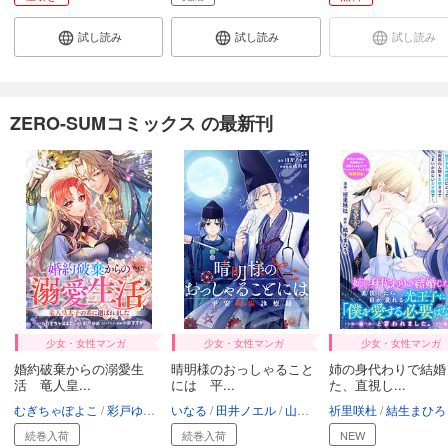
試し読み
試し読み
試し読み
ZERO-SUMコミックス の最新刊
少女・女性マンガ
少女・女性マンガ
少女・女性マンガ
婚約破棄からの溺愛生
晴明様のおっしゃること
姉の身代わりで結婚
活 竜人皇...
には 平...
た、直視し...
むぎちゃぽよこ
彩戸ゆめ
小田すずか
いなる
田井ノエル
山科章
祈里咲杜
結生まひろ
続巻入荷
続巻入荷
NEW