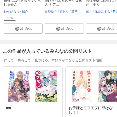
茶番には付き合っていら
虐げられ乙女の幸せな嫁
悪役令嬢に転生した
れません
入り ア...
が、主人...
わらびもち
眠介
白谷ゆう
羽おり
道草家守
菜々
いなる
九田こすも
有沢真尋
茶乃ひ
餅
NEW
試し読み
試し読み
試し読み
この作品が入っているみんなの公開リスト
作って、共有して、見つける。本好きがつながる公開リスト機能！
ma
お子様とモフモフに罪はな
し！！