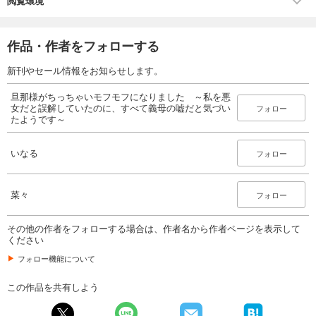
閲覧環境
作品・作者をフォローする
新刊やセール情報をお知らせします。
旦那様がちっちゃいモフモフになりました ～私を悪
女だと誤解していたのに、すべて義母の嘘だと気づい
フォロー
たようです～
いなる
フォロー
菜々
フォロー
その他の作者をフォローする場合は、作者名から作者ページを表示して
ください
フォロー機能について
この作品を共有しよう