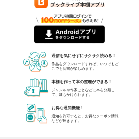
通信を気にせずにサクサク読める！
作品をダウンロードすれば、いつでもど
こでも読書が楽しめます。
本棚を作って本の整理ができる！
ジャンルや作家ごとなどに本を分類し
て、鍵もかけられます。
お得な通知機能！
通知を許可すると、お得なクーポン情報
などが届きます。