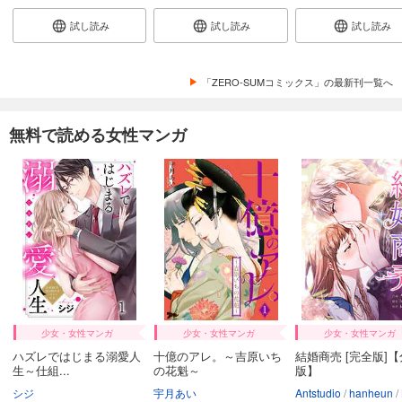
試し読み
試し読み
試し読み
「ZERO-SUMコミックス」の最新刊一覧へ
無料で読める女性マンガ
少女・女性マンガ
少女・女性マンガ
少女・女性マンガ
ハズレではじまる溺愛人
十億のアレ。～吉原いち
結婚商売 [完全版]
生～仕組...
の花魁～
版】
シジ
宇月あい
Antstudio
hanheun