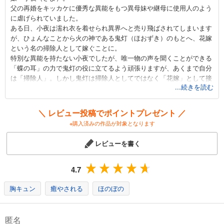
父の再婚をキッカケに優秀な異能をもつ異母妹や継母に使用人のよう
に虐げられていました。
ある日、小夜は濡れ衣を着せられ異界へと売り飛ばされてしまいます
が、ひょんなことから火の神である鬼灯（ほおずき）のもとへ、花嫁
という名の掃除人として嫁ぐことに。
特別な異能を持たない小夜でしたが、唯一物の声を聞くことができる
「蝶の耳」の力で鬼灯の役に立てるよう頑張りますが、あくまで自分
は「掃除人」。しかし鬼灯は掃除人としてではなく「花嫁」として接
...続きを読む
したいようで…！？
呪われたワケあり神様と、虐げられ令嬢の溺愛生活スタートです。
＼ レビュー投稿でポイントプレゼント ／
※購入済みの作品が対象となります
浅木伊都先生によるラノベ『火の神さまの掃除人ですが、いつの間に
か花嫁として溺愛されています』を原作とし、『君がブルーバード』
レビューを書く
や『恋人は旦那さま』の山田こもも先生がコミカライズ！！
とにかくどのページも絵が華麗！！
4.7
ページをめくる度にうっとりしてしまいます。
大正時代の世界観にファンタジー要素が加わり、画面からキラキラが
胸キュン
癒やされる
ほのぼの
溢れ出れてきそうです。
小夜を娶ることになった鬼灯は周りから「醜い」「穢れている」と忌
匿名