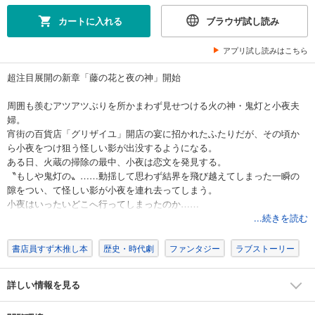
カートに入れる
ブラウザ試し読み
アプリ試し読みはこちら
超注目展開の新章「藤の花と夜の神」開始
周囲も羨むアツアツぶりを所かまわず見せつける火の神・鬼灯と小夜夫
婦。
宵街の百貨店「グリザイユ」開店の宴に招かれたふたりだが、その頃か
ら小夜をつけ狙う怪しい影が出没するようになる。
ある日、火蔵の掃除の最中、小夜は恋文を発見する。
〝もしや鬼灯の〟……動揺して思わず結界を飛び越えてしまった一瞬の
隙をつい、て怪しい影が小夜を連れ去ってしまう。
小夜はいったいどこへ行ってしまったのか……
予想を超える展開の新章、開幕！
...続きを読む
書店員すず木推し本
歴史・時代劇
ファンタジー
ラブストーリー
詳しい情報を見る