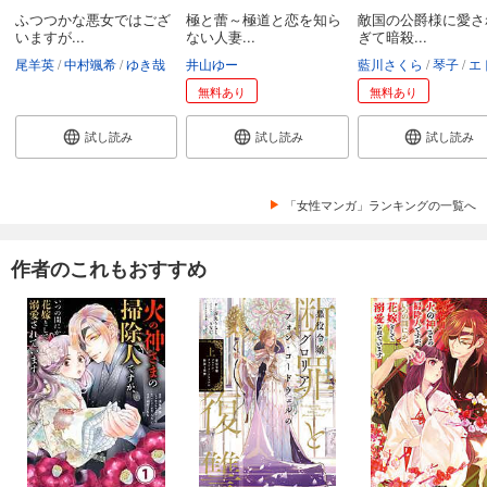
ふつつかな悪女ではござ
極と蕾～極道と恋を知ら
敵国の公爵様に愛さ
いますが...
ない人妻...
ぎて暗殺...
尾羊英
中村颯希
ゆき哉
井山ゆー
藍川さくら
琴子
エトワール
無料あり
無料あり
試し読み
試し読み
試し読み
「女性マンガ」ランキングの一覧へ
作者のこれもおすすめ