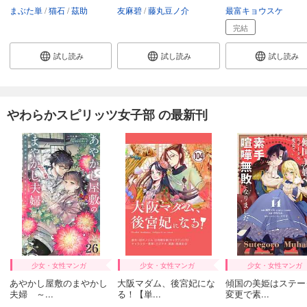
まぶた単
猫石
茲助
友麻碧
藤丸豆ノ介
最富キョウスケ
完結
試し読み
試し読み
試し読み
やわらかスピリッツ女子部 の最新刊
少女・女性マンガ
少女・女性マンガ
少女・女性マンガ
あやかし屋敷のまやかし
大阪マダム、後宮妃にな
傾国の美姫はステー
夫婦 ～...
る！【単...
変更で素...