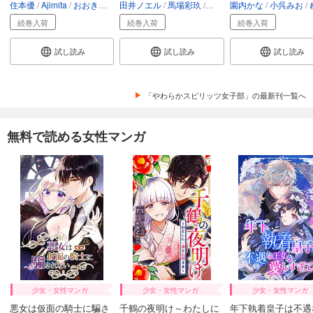
住本優
Ajimita
おおきぼん太
田井ノエル
馬場彩玖
カズアキ
園内かな
小呉みお
れ
続巻入荷
続巻入荷
続巻入荷
試し読み
試し読み
試し読み
「やわらかスピリッツ女子部」の最新刊一覧へ
無料で読める女性マンガ
少女・女性マンガ
少女・女性マンガ
少女・女性マンガ
悪女は仮面の騎士に騙さ
千鶴の夜明け～わたしに
年下執着皇子は不遇