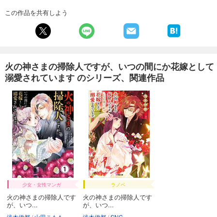
この作品を共有しよう
火の神さまの掃除人ですが、いつの間にか花嫁として
溺愛されています のシリーズ、関連作品
少女・女性マンガ
ラノベ
火の神さまの掃除人です
火の神さまの掃除人です
が、いつ...
が、いつ...
浅木伊都
山田こもも
浅木伊都
SNC