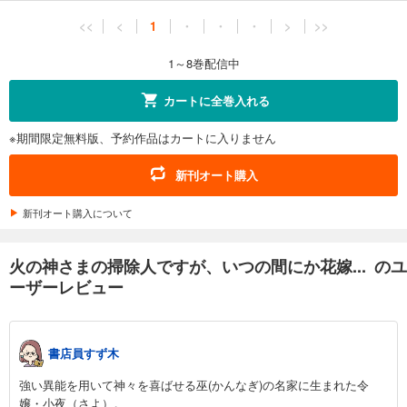
<<
<
1
・
・
・
>
>>
1～8巻配信中
カートに全巻入れる
※期間限定無料版、予約作品はカートに入りません
新刊オート購入
新刊オート購入について
火の神さまの掃除人ですが、いつの間にか花嫁... のユ
ーザーレビュー
書店員すず木
強い異能を用いて神々を喜ばせる巫(かんなぎ)の名家に生まれた令
嬢・小夜（さよ）。