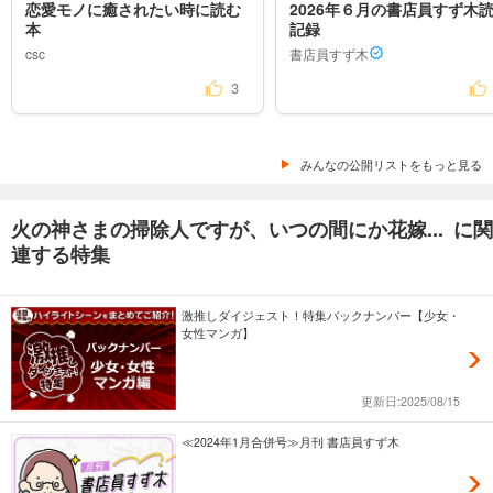
恋愛モノに癒されたい時に読む
2026年６月の書店員すず木
本
記録
csc
書店員すず木
3
みんなの公開リストをもっと見る
火の神さまの掃除人ですが、いつの間にか花嫁... に関
連する特集
激推しダイジェスト！特集バックナンバー【少女・
女性マンガ】
更新日:2025/08/15
≪2024年1月合併号≫月刊 書店員すず木