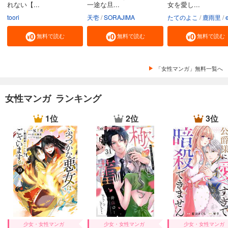
れない【...
一途な旦...
女を愛し...
toori
天壱
SORAJIMA
たてのよこ
鹿雨里
en-d
無料で読む
無料で読む
無料で読む
「女性マンガ」無料一覧へ
女性マンガ ランキング
1位
2位
3位
少女・女性マンガ
少女・女性マンガ
少女・女性マンガ