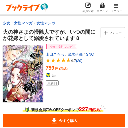
会員登録
ログイン
メニュー
少女・女性マンガ
女性マンガ
火の神さまの掃除人ですが、いつの間に
フォロー
か花嫁として溺愛されています 8
少女・女性マンガ
山田こもも
/
浅木伊都
/
SNC
4.7
(20)
759
円 (税込)
3
pt
最新刊
227
新規会員70%OFFクーポンで
円(税込)
今すぐ購入