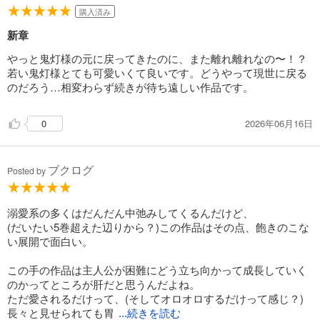
み嫌われていますが、小夜の目には美しい男性にしか見えません…。
購入済み
「俺の顔は醜いだろう？」と顔面アップで迫る鬼灯に、「そんなワケ
新章
あるかーい！！」とツッコミを入れてしまったのは私だけではないハ
ズ。
やっと鬼灯様の元に戻ってきたのに、また離れ離れなの〜！？
しかし彼の本当の姿はどうも違うようで…。そのあたりは今後少しず
若い鬼灯様とても可愛いくて良いです。どうやって現世に戻る
つわかってくるようですが、気になります！！
のだろう…相変わらず続きが待ち遠しい作品です。
さらに注目シーンは1巻で鬼灯が着替えをするシーン。どう見ても
「ムー●・プリズムパワー・メイクアップ！」状態。キラキラが迸っ
2026年06月16日
0
ております。
何を着ても似合う鬼灯。今のところほぼ和装ですが、洋装も見てみた
い…！！
ブクログ
Posted by
鬼灯がいかにカッコイイかを語ってしまいましたが、小夜の健気さと
可愛らしさも是非お伝えしたいところ。
溺愛系の多くはだんだん中弛みしてくるんだけど、
主人公の小夜は虐げられてきた令嬢のため自己評価が低いのですが、
(だいたい5巻超えた辺りから？)この作品はその点、飽きのこな
それでも自分にできることを…と一生懸命掃除をしたり料理をしたり
い展開で面白い。
する姿をに、応援せずにはいられません。
「私なんて…」となりがちな彼女ゆえ、鬼灯が小夜を溺愛をしている
この手の作品は主人公が困難にどう立ち向かって成長していく
ことも気づいていません。
のかってところが肝だと思うんだよね。
鬼灯の思いが空回りしている姿も可愛いし、無意識に振り回している
ただ愛されるだけって、(そしてオロオロするだけって感じ？)
小夜も可愛い！！
長々と見せられても胃
...続きを読む