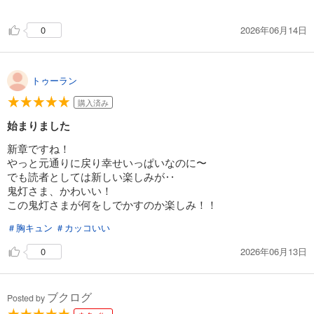
“可愛い”と“キラキラ”と“きゅん”が詰まった虐げられ令嬢の大正ファン
タジー作品の新星誕生です！！
2026年06月14日
0
トゥーラン
購入済み
始まりました
新章ですね！
やっと元通りに戻り幸せいっぱいなのに〜
でも読者としては新しい楽しみが‥
鬼灯さま、かわいい！
この鬼灯さまが何をしでかすのか楽しみ！！
＃胸キュン
＃カッコいい
2026年06月13日
0
ブクログ
Posted by