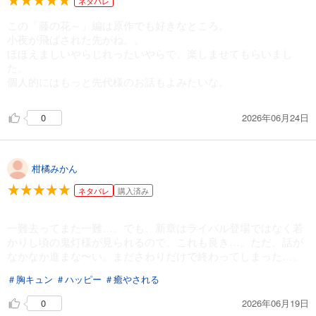
ネタバレ
この「藤の花～」編は原作でも好きなところ。
小夜が飛ばされた先がね。。
ほほえましいやらじれったいやらで、楽しませてもらいまし
た。
個人的にはもっと先代様のお話もよみたいな。
2026年06月24日
0
柑橘みかん
ネタバレ
購入済み
一難去ってまた一難…。でも、新章はライバル登場ではなく若
かりし頃の鬼灯様が見られるので、これも良き…。ただ、話が
なかなか進まな〜い。まださわりだけで終わってしまった…。
＃胸キュン
＃ハッピー
＃癒やされる
2026年06月19日
0