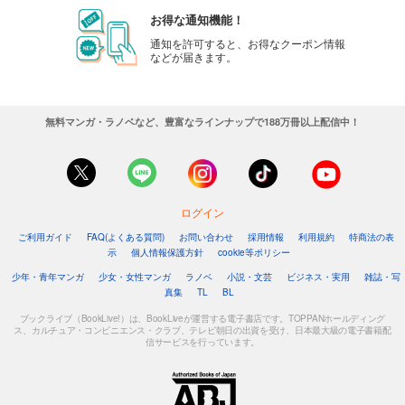
お得な通知機能！
通知を許可すると、お得なクーポン情報
などが届きます。
無料マンガ・ラノベなど、豊富なラインナップで188万冊以上配信中！
ログイン
ご利用ガイド
FAQ(よくある質問)
お問い合わせ
採用情報
利用規約
特商法の表
示
個人情報保護方針
cookie等ポリシー
少年・青年マンガ
少女・女性マンガ
ラノベ
小説・文芸
ビジネス・実用
雑誌・写
真集
TL
BL
ブックライブ（BookLive!）は、BookLiveが運営する電子書店です。TOPPANホールディング
ス、カルチュア・コンビニエンス・クラブ、テレビ朝日の出資を受け、日本最大級の電子書籍配
信サービスを行っています。