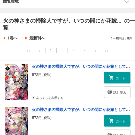
閲覧環境
火の神さまの掃除人ですが、いつの間にか花嫁... の一
覧
1巻へ
最新刊へ
1～8件目
/
8件
<<
<
1
・
・
・
>
>>
火の神さまの掃除人ですが、いつの間にか花嫁として溺愛されています 1
572
円 (税込)
カート
試し読み
あらすじを表示する
火の神さまの掃除人ですが、いつの間にか花嫁として溺愛されています 2
572
円 (税込)
カート