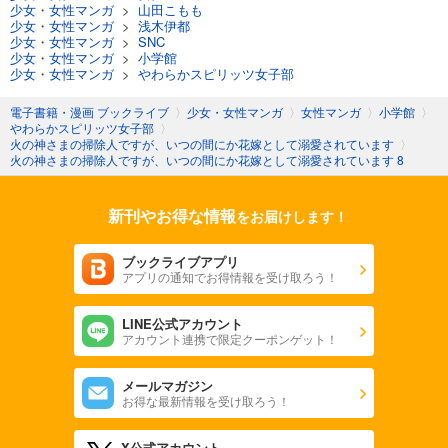
少女・女性マンガ
>
山田こもも
少女・女性マンガ
>
浅木伊都
少女・女性マンガ
>
SNC
少女・女性マンガ
>
小学館
少女・女性マンガ
>
やわらかスピリッツ女子部
電子書籍・漫画 ブックライブ
〉
少女・女性マンガ
〉
女性マンガ
〉
小学館
〉
やわらかスピリッツ女子部
〉
火の神さまの掃除人ですが、いつの間にか花嫁として溺愛されています
〉
火の神さまの掃除人ですが、いつの間にか花嫁として溺愛されています 8
新刊やお得な情報
をお届けします！
ブックライブアプリ
アプリの通知でお得情報を受け取ろう！
LINE公式アカウント
アカウント連携で限定クーポンゲット！
メールマガジン
お得な最新情報を受け取ろう！
X公式アカウント