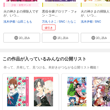
少女・女性マンガ
ラノベ
ラノベ
火の神さまの掃除人です
悪役令嬢グロリア・フォ
火の神さまの掃除人
が、いつ...
ン・コー...
が、いつ...
浅木伊都
山田こもも
万丸うさこ
SNC
たなこ
浅木伊都
SNC
値引き
試し読み
試し読み
試し読み
この作品が入っているみんなの公開リスト
作って、共有して、見つける。本好きがつながる公開リスト機能！