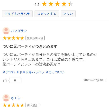
ても気になって読み始めてみたら、これがめっちゃくちゃおもしろ
4.4
い！ 次々と条件を達成して明らかになるスキル、それを活用してみ
試し読み
るみる成長するレント、そして現れるさまざまな冒険者たち…。おま
ドキドキハラハラ
スカッとする
アツい
あらすじを表示する
けに、リボ払いの恐ろしさがお話の中で懇切丁寧に説明されているの
で、ファンタジーが好きな方もお金にちょっとルーズな方も、ぜひ読
貸した魔力は【リボ払い】で強制徴収～用済みとパーティー追放された俺は、可愛いサポート妖精と一緒に取り立てた魔力を運用して最強を目指す。～（単話版）第17話
んでほしいです！！
ハマダサン
165
円 (税込)
カート
無料版購入済
ついに元パーティがつきとめます
試し読み
あらすじを表示する
ついに元パーティが自分たちの魔力を吸い上げているのが
レントだと突き止めます。これは波乱の予感です。
貸した魔力は【リボ払い】で強制徴収～用済みとパーティー追放された俺は、可愛いサポート妖精と一緒に取り立てた魔力を運用して最強を目指す。～（単話版）第18話
元パーティとレントの対決必死か？
165
円 (税込)
カート
＃アツい
＃ドキドキハラハラ
＃カッコいい
2026年07月04日
0
試し読み
あらすじを表示する
貸した魔力は【リボ払い】で強制徴収～用済みとパーティー追放された俺は、可愛いサポート妖精と一緒に取り立てた魔力を運用して最強を目指す。～（単話版）第19話(1)
さくら
165
円 (税込)
カート
購入済み