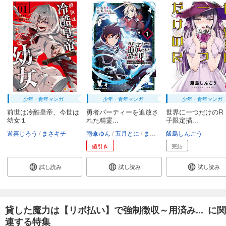
少年・青年マンガ
少年・青年マンガ
少年・青年マンガ
前世は冷酷皇帝、今世は
勇者パーティーを追放さ
世界に一つだけのR
幼女１
れた精霊...
子限定描...
遊喜じろう
まさキチ
雨傘ゆん
五月とに
まさキチ
飯島しんごう
値引き
完結
試し読み
試し読み
試し読み
貸した魔力は【リボ払い】で強制徴収～用済み... に関
連する特集