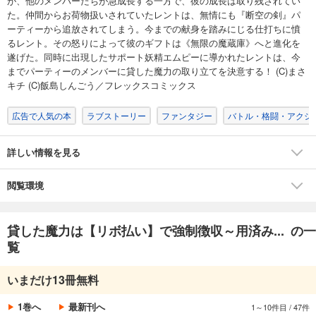
が、他のメンバーたちが急成長する一方で、彼の成長は取り残されてい
た。仲間からお荷物扱いされていたレントは、無情にも『断空の剣』パ
ーティーから追放されてしまう。今までの献身を踏みにじる仕打ちに憤
るレント。その怒りによって彼のギフトは《無限の魔蔵庫》へと進化を
遂げた。同時に出現したサポート妖精エムピーに導かれたレントは、今
までパーティーのメンバーに貸した魔力の取り立てを決意する！ (C)まさ
キチ (C)飯島しんごう／フレックスコミックス
広告で人気の本
ラブストーリー
ファンタジー
バトル・格闘・アクシ
詳しい情報を見る
閲覧環境
貸した魔力は【リボ払い】で強制徴収～用済み... の一
覧
いまだけ13冊無料
1巻へ
最新刊へ
1～10件目
/
47件