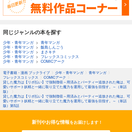
同じジャンルの本を探す
少年・青年マンガ
>
青年マンガ
少年・青年マンガ
>
飯島しんごう
少年・青年マンガ
>
まさキチ
少年・青年マンガ
>
フレックスコミックス
少年・青年マンガ
>
COMICアーク
電子書籍・漫画 ブックライブ
〉
少年・青年マンガ
〉
青年マンガ
〉
フレックスコミックス
〉
COMICアーク
〉
貸した魔力は【リボ払い】で強制徴収～用済みとパーティー追放された俺は、可
愛いサポート妖精と一緒に取り立てた魔力を運用して最強を目指す。～（単話
版）
〉
貸した魔力は【リボ払い】で強制徴収～用済みとパーティー追放された俺は、可
愛いサポート妖精と一緒に取り立てた魔力を運用して最強を目指す。～（単話
版）第5話
新刊やお得な情報
をお届けします！