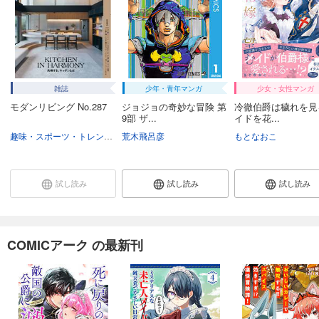
カート
試し読み
あらすじを表示する
貸した魔力は【リボ払い】で強制徴収～用済みとパーティー追放された俺は、可愛いサポート妖精と一緒に取り立てた魔力を運用して最強を目指す。～（単話版）第32話
雑誌
少年・青年マンガ
少女・女性マンガ
132
円 (税込)
モダンリビング No.287
ジョジョの奇妙な冒険 第
冷徹伯爵は穢れを見
カート
9部 ザ...
イドを花...
趣味・スポーツ・トレンド
趣味・生活
荒木飛呂彦
もとなおこ
試し読み
あらすじを表示する
貸した魔力は【リボ払い】で強制徴収～用済みとパーティー追放された俺は、可愛いサポート妖精と一緒に取り立てた魔力を運用して最強を目指す。～（単話版）第33話
試し読み
試し読み
試し読み
132
円 (税込)
カート
COMICアーク の最新刊
試し読み
あらすじを表示する
貸した魔力は【リボ払い】で強制徴収～用済みとパーティー追放された俺は、可愛いサポート妖精と一緒に取り立てた魔力を運用して最強を目指す。～（単話版）第34話
132
円 (税込)
カート