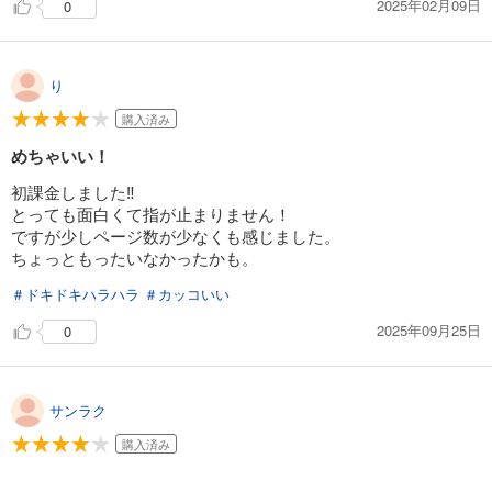
2025年02月09日
0
試し読み
あらすじを表示する
貸した魔力は【リボ払い】で強制徴収～用済みとパーティー追放された俺は、可愛いサポート妖精と一緒に取り立てた魔力を運用して最強を目指す。～（単話版）第21話(1)
り
165
円 (税込)
カート
購入済み
めちゃいい！
試し読み
あらすじを表示する
初課金しました‼️
とっても面白くて指が止まりません！
貸した魔力は【リボ払い】で強制徴収～用済みとパーティー追放された俺は、可愛いサポート妖精と一緒に取り立てた魔力を運用して最強を目指す。～（単話版）第21話(2)
ですが少しページ数が少なくも感じました。
ちょっともったいなかったかも。
165
円 (税込)
カート
＃ドキドキハラハラ
＃カッコいい
試し読み
2025年09月25日
0
あらすじを表示する
貸した魔力は【リボ払い】で強制徴収～用済みとパーティー追放された俺は、可愛いサポート妖精と一緒に取り立てた魔力を運用して最強を目指す。～（単話版）第22話(1)
サンラク
132
円 (税込)
カート
購入済み
試し読み