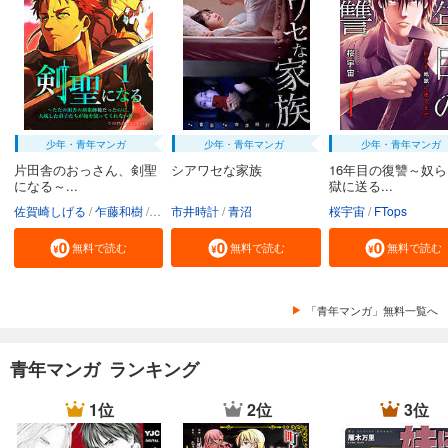
試し読み
あらすじを表示する
貸した魔力は【リボ払い】で強制徴収～用済みとパーティー追放された俺は、可愛いサポート妖精と一緒に取り立てた魔力を運用して最強を目指す。～（単話版）第38話
132
円 (税込)
カート
少年・青年マンガ
少年・青年マンガ
少年・青年マンガ
試し読み
片田舎のおっさん、剣聖
シアワセな家族
16年目の復讐～奴
あらすじを表示する
になる～...
獄に送る...
佐賀崎しげる
乍藤和樹
鍋島テツヒロ
市井時計
青沼
桜宇宙
FTops
貸した魔力は【リボ払い】で強制徴収～用済みとパーティー追放された俺は、可愛いサポート妖精と一緒に取り立てた魔力を運用して最強を目指す。～（単話版）第39話
132
円 (税込)
無料で読む
無料で読む
無料で読む
カート
試し読み
「青年マンガ」無料一覧へ
あらすじを表示する
貸した魔力は【リボ払い】で強制徴収～用済みとパーティー追放された俺は、可愛いサポート妖精と一緒に取り立てた魔力を運用して最強を目指す。～（単話版）第40話
青年マンガ ランキング
132
円 (税込)
カート
1位
2位
3位
続巻入荷
試し読み