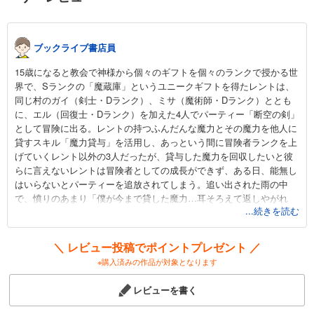
165
円 (税込)
無料で読む
8/31
まで
期間限定無料版あり
ブックライブ書店員
あらすじを表示する
15歳になると教会で神様から個々のギフトを個々のランクで授かる世
貸した魔力は【リボ払い】で強制徴収～用済みとパーティー追放された俺は、可愛いサポート妖精と一緒に取り立てた魔力を運用して最強を目指す。～（単話版）第14話
界で、Sランクの「魔蔵庫」というユニークギフトを得たレントは、
同じ村のガイ（剣士・Dランク）、ミサ（魔術師・Dランク）ととも
165
円 (税込)
カート
に、エル（回復士・Dランク）を加えた4人でパーティー「断空の剣」
として冒険に出る。レントの持つふんだんな魔力とその魔力を他人に
貸すスキル「魔力貸与」を活用し、あっという間に冒険者ランクを上
試し読み
げていくレント以外の3人だったが、貸与した魔力を回収したいと彼
あらすじを表示する
らに言えないレントは冒険者としての成長ができず、ある日、能無し
はいらないとパーティーを追放されてしまう。追い出された雨の中
貸した魔力は【リボ払い】で強制徴収～用済みとパーティー追放された俺は、可愛いサポート妖精と一緒に取り立てた魔力を運用して最強を目指す。～（単話版）第15話
で、憤りのあまり「僕が今まで貸した魔力…耳そろえて返しやがれ
165
円 (税込)
...続きを読む
ぇ！！」と叫ぶレント。すると、ギフト進化条件を満たしたとして、
カート
「魔蔵庫」が進化して「無限の魔蔵庫」になり、ユニークギフトをサ
ポートしてくれる妖精が現れるのだが…レントはどうなるのか？
＼ レビュー投稿でポイントプレゼント ／
試し読み
あらすじを表示する
※購入済みの作品が対象となります
第10回ネット小説大賞のコミックシナリオ賞受賞作をコミカライズし
た本作。
貸した魔力は【リボ払い】で強制徴収～用済みとパーティー追放された俺は、可愛いサポート妖精と一緒に取り立てた魔力を運用して最強を目指す。～（単話版）第16話
レビューを書く
今どきの異世界マンガでよく見る単語でできたタイトルに含まれる、
165
円 (税込)
「リボ払い」というリアリティしかない単語の違和感…内容がどうし
カート