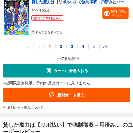
貸した魔力は【リボ払い】で強制徴収～用済みとパーティー追放された俺は、可愛いサポート妖精と一緒に取り立てた魔力を運用して最強を目指す。～（単話版）第10話
165
円 (税込)
無料で読む
8/31
まで
期間限定無料版あり
あらすじを表示する
貸した魔力は【リボ払い】で強制徴収～用済みとパーティー追放された俺は、可愛いサポート妖精と一緒に取り立てた魔力を運用して最強を目指す。～（単話版）第11話
<<
<
1
2
3
4
>
>>
165
円 (税込)
無料で読む
8/31
1～47巻配信中
まで
期間限定無料版あり
カートに全巻入れる
あらすじを表示する
※期間限定無料版、予約作品はカートに入りません
貸した魔力は【リボ払い】で強制徴収～用済みとパーティー追放された俺は、可愛いサポート妖精と一緒に取り立てた魔力を運用して最強を目指す。～（単話版）第12話
165
円 (税込)
新刊オート購入
無料で読む
8/31
まで
期間限定無料版あり
新刊オート購入について
あらすじを表示する
貸した魔力は【リボ払い】で強制徴収～用済み... のユ
貸した魔力は【リボ払い】で強制徴収～用済みとパーティー追放された俺は、可愛いサポート妖精と一緒に取り立てた魔力を運用して最強を目指す。～（単話版）第13話
ーザーレビュー