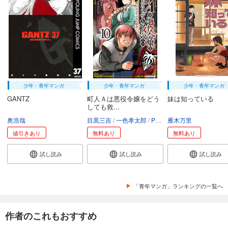
あらすじを表示する
少年・青年マンガ
少年・青年マンガ
少年・青年マンガ
GANTZ
町人Ａは悪役令嬢をどう
妹は知っている
しても救...
奥浩哉
目黒三吉
一色孝太郎
Parum
雁木万里
値引きあり
無料あり
無料あり
試し読み
試し読み
試し読み
「青年マンガ」ランキングの一覧へ
作者のこれもおすすめ