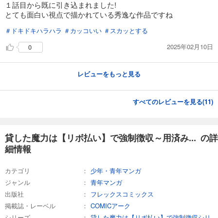
１話目から既に引き込まれました!
あらすじを表示する
とても面白い視点で描かれている秀逸な作品ですね
貸した魔力は【リボ払い】で強制徴収～用済みとパーティー追放された俺は、可愛いサポート妖精と一緒に取り立てた魔力を運用して最強を目指す。～（単話版）第22話(2)
＃ドキドキハラハラ
＃カッコいい
＃スカッとする
132
円 (税込)
カート
2025年02月10日
0
試し読み
レビューをもっと見る
あらすじを表示する
貸した魔力は【リボ払い】で強制徴収～用済みとパーティー追放された俺は、可愛いサポート妖精と一緒に取り立てた魔力を運用して最強を目指す。～（単話版）第23話(1)
すべてのレビューを見る(
11
)
165
円 (税込)
カート
試し読み
貸した魔力は【リボ払い】で強制徴収～用済み... の詳
あらすじを表示する
細情報
貸した魔力は【リボ払い】で強制徴収～用済みとパーティー追放された俺は、可愛いサポート妖精と一緒に取り立てた魔力を運用して最強を目指す。～（単話版）第23話(2)
カテゴリ
少年・青年マンガ
165
円 (税込)
カート
ジャンル
青年マンガ
出版社
フレックスコミックス
試し読み
掲載誌・レーベル
COMICアーク
あらすじを表示する
シリーズ
貸した魔力は【リボ払い】で強制徴収シリ