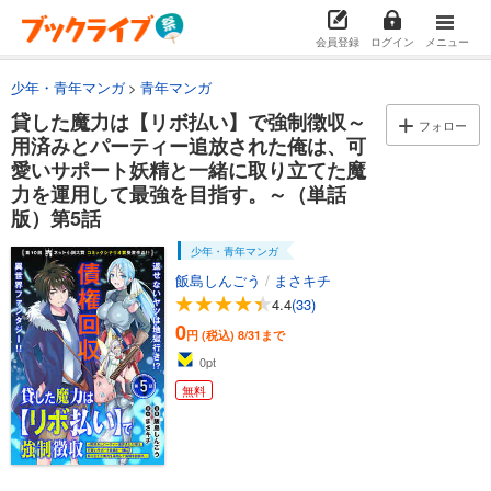
会員登録
ログイン
メニュー
少年・青年マンガ
青年マンガ
貸した魔力は【リボ払い】で強制徴収～
フォロー
用済みとパーティー追放された俺は、可
愛いサポート妖精と一緒に取り立てた魔
力を運用して最強を目指す。～（単話
版）第5話
少年・青年マンガ
飯島しんごう
/
まさキチ
4.4
(33)
0
円 (税込)
8/31まで
0
pt
無料