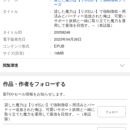
ーズ
貸した魔力は【リボ払い】で強制徴収～用済みとパーティー追放された俺は、可愛いサポート妖精と一緒に取り立てた魔力を運用して最強を目指す。～（単話版）第24話
タイトル
貸した魔力は【リボ払い】で強制徴収～用
165
済みとパーティー追放された俺は、可愛い
円 (税込)
カート
サポート妖精と一緒に取り立てた魔力を運
用して最強を目指す。～（単話版）
タイトルID
20058246
試し読み
あらすじを表示する
電子版発売日
2023年04月26日
コンテンツ形式
EPUB
貸した魔力は【リボ払い】で強制徴収～用済みとパーティー追放された俺は、可愛いサポート妖精と一緒に取り立てた魔力を運用して最強を目指す。～（単話版）番外編
サイズ(目安)
19MB
132
円 (税込)
カート
閲覧環境
試し読み
あらすじを表示する
作品・作者をフォローする
貸した魔力は【リボ払い】で強制徴収～用済みとパーティー追放された俺は、可愛いサポート妖精と一緒に取り立てた魔力を運用して最強を目指す。～（単話版）第25話
新刊やセール情報をお知らせします。
165
円 (税込)
カート
貸した魔力は【リボ払い】で強制徴収～用済みとパー
ティー追放された俺は、可愛いサポート妖精と一緒に
フォロー
取り立てた魔力を運用して最強を目指す。～（単話
試し読み
版）
あらすじを表示する