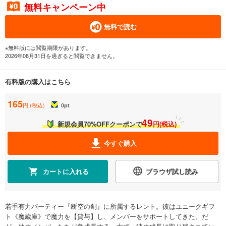
無料キャンペーン中
無料で読む
※無料版には閲覧期限があります。
2026年08月31日を過ぎると閲覧できません。
有料版の購入はこちら
165
円 (税込)
0
pt
49
新規会員70%OFFクーポンで
円(税込)
今すぐ購入
カートに入れる
ブラウザ試し読み
若手有力パーティー『断空の剣』に所属するレント。彼はユニークギフ
ト《魔蔵庫》で魔力を【貸与】し、メンバーをサポートしてきた。だ