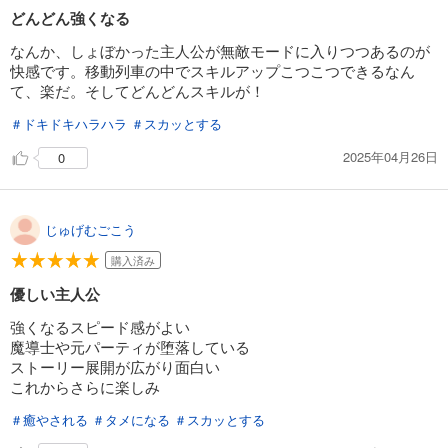
どんどん強くなる
試し読み
あらすじを表示する
なんか、しょぼかった主人公が無敵モードに入りつつあるのが
快感です。移動列車の中でスキルアップこつこつできるなん
貸した魔力は【リボ払い】で強制徴収～用済みとパーティー追放された俺は、可愛いサポート妖精と一緒に取り立てた魔力を運用して最強を目指す。～（単話版）第19話(2)
て、楽だ。そしてどんどんスキルが！
165
円 (税込)
＃ドキドキハラハラ
＃スカッとする
カート
2025年04月26日
0
試し読み
あらすじを表示する
貸した魔力は【リボ払い】で強制徴収～用済みとパーティー追放された俺は、可愛いサポート妖精と一緒に取り立てた魔力を運用して最強を目指す。～（単話版）第20話(1)
じゅげむごこう
165
円 (税込)
購入済み
カート
優しい主人公
試し読み
強くなるスピード感がよい
あらすじを表示する
魔導士や元パーティが堕落している
ストーリー展開が広がり面白い
貸した魔力は【リボ払い】で強制徴収～用済みとパーティー追放された俺は、可愛いサポート妖精と一緒に取り立てた魔力を運用して最強を目指す。～（単話版）第20話(2)
これからさらに楽しみ
165
円 (税込)
カート
＃癒やされる
＃タメになる
＃スカッとする