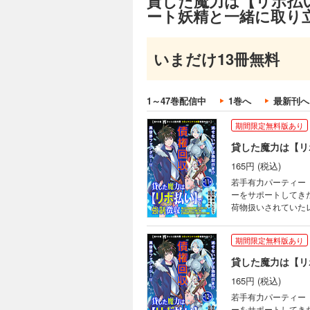
貸した魔力は【リボ払
ート妖精エムピーに
ート妖精と一緒に取り
期間限定無料版あり
さキチ (C)飯島し
165円 (税込)
いまだけ13冊無料
若手有力パーティー
ーをサポートしてき
荷物扱いされていた
1～47巻配信中
1巻へ
最新刊へ
る仕打ちに憤るレン
ート妖精エムピーに
期間限定無料版あり
さキチ (C)飯島し
165円 (税込)
若手有力パーティー
ーをサポートしてき
荷物扱いされていた
る仕打ちに憤るレン
ート妖精エムピーに
期間限定無料版あり
さキチ (C)飯島し
165円 (税込)
若手有力パーティー
ーをサポートしてき