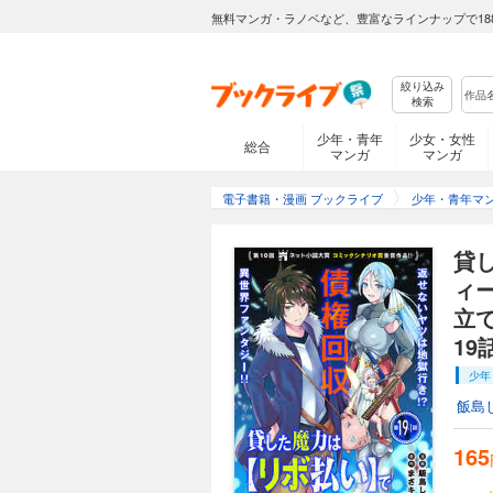
ーをサポートしてき
無料マンガ・ラノベなど、豊富なラインナップで18
荷物扱いされていた
る仕打ちに憤るレン
ート妖精エムピーに
期間限定無料版あり
絞り込み
さキチ (C)飯島し
検索
少年・青年
少女・女性
総合
165円 (税込)
マンガ
マンガ
若手有力パーティー
電子書籍・漫画 ブックライブ
ーをサポートしてき
少年・青年マ
荷物扱いされていた
る仕打ちに憤るレン
貸
ート妖精エムピーに
期間限定無料版あり
さキチ (C)飯島し
ィ
立
165円 (税込)
19話
若手有力パーティー
少年
ーをサポートしてき
荷物扱いされていた
飯島
る仕打ちに憤るレン
ート妖精エムピーに
165
期間限定無料版あり
さキチ (C)飯島し