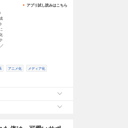
アプリ試し読みはこちら
》
し、メンバ
成
仲間からお
ト
を踏みにじ
現したサポ
に
 (C)ま
化
テ
無料で読む 8/31
まで
う／
貸した魔力は【リボ払い】で強制徴収～用済みとパーティー追放された俺は、可愛いサポート妖精と一緒に取り立てた魔力を運用して最強を目指す。～（単話版）第8話
し、メンバ
仲間からお
系
アニメ化
メディア化
を踏みにじ
現したサポ
 (C)ま
無料で読む 8/31
まで
貸した魔力は【リボ払い】で強制徴収～用済みとパーティー追放された俺は、可愛いサポート妖精と一緒に取り立てた魔力を運用して最強を目指す。～（単話版）第9話
し、メンバ
仲間からお
を踏みにじ
現したサポ