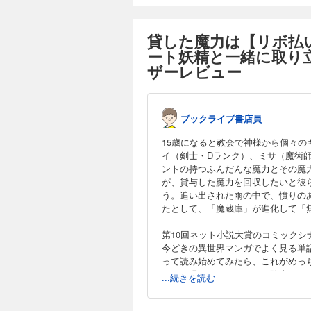
ーをサポートしてき
荷物扱いされていた
る仕打ちに憤るレン
貸した魔力は【リボ払
ート妖精エムピーに
ート妖精と一緒に取り立
さキチ (C)飯島し
ザーレビュー
165円 (税込)
若手有力パーティー
ブックライブ書店員
ーをサポートしてき
荷物扱いされていた
15歳になると教会で神様から個々
る仕打ちに憤るレン
イ（剣士・Dランク）、ミサ（魔術
ート妖精エムピーに
ントの持つふんだんな魔力とその魔
さキチ (C)飯島し
が、貸与した魔力を回収したいと彼
う。追い出された雨の中で、憤りの
132円 (税込)
たとして、「魔蔵庫」が進化して「
若手有力パーティー
ーをサポートしてき
第10回ネット小説大賞のコミック
荷物扱いされていた
今どきの異世界マンガでよく見る単
る仕打ちに憤るレン
って読み始めてみたら、これがめっ
ート妖精エムピーに
そして現れるさまざまな冒険者たち
...続きを読む
さキチ (C)飯島し
にちょっとルーズな方も、ぜひ読ん