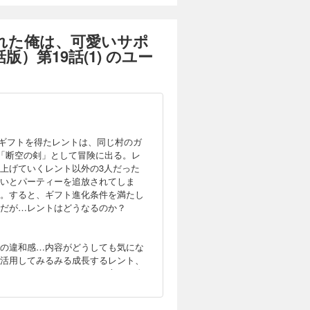
仲間からお
を踏みにじ
現したサポ
れた俺は、可愛いサポ
 (C)ま
第19話(1) のユー
貸した魔力は【リボ払い】で強制徴収～用済みとパーティー追放された俺は、可愛いサポート妖精と一緒に取り立てた魔力を運用して最強を目指す。～（単話版）第21話(2)
カートに入れる
し、メンバ
試し読み
仲間からお
を踏みにじ
クギフトを得たレントは、同じ村のガ
現したサポ
「断空の剣」として冒険に出る。レ
 (C)ま
上げていくレント以外の3人だった
いとパーティーを追放されてしま
貸した魔力は【リボ払い】で強制徴収～用済みとパーティー追放された俺は、可愛いサポート妖精と一緒に取り立てた魔力を運用して最強を目指す。～（単話版）第22話(1)
。すると、ギフト進化条件を満たし
カートに入れる
だが…レントはどうなるのか？
し、メンバ
試し読み
仲間からお
を踏みにじ
の違和感…内容がどうしても気にな
現したサポ
活用してみるみる成長するレント、
 (C)ま
で、ファンタジーが好きな方もお金
貸した魔力は【リボ払い】で強制徴収～用済みとパーティー追放された俺は、可愛いサポート妖精と一緒に取り立てた魔力を運用して最強を目指す。～（単話版）第22話(2)