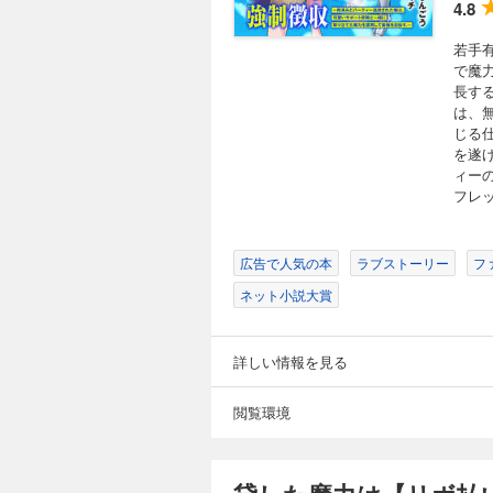
4.8
165円 (税込)
若手
若手有力パーティー
で魔
ーをサポートしてき
長す
荷物扱いされていた
る仕打ちに憤るレン
は、
ート妖精エムピーに
じる
期間限定無料版あり
さキチ (C)飯島し
を遂
ィーの
フレ
165円 (税込)
若手有力パーティー
ーをサポートしてき
広告で人気の本
ラブストーリー
フ
荷物扱いされていた
る仕打ちに憤るレン
ネット小説大賞
ート妖精エムピーに
期間限定無料版あり
さキチ (C)飯島し
詳しい情報を見る
165円 (税込)
閲覧環境
若手有力パーティー
ーをサポートしてき
荷物扱いされていた
る仕打ちに憤るレン