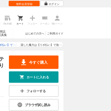
仲間からお
無料会員登録
ログイン
を踏みにじ
現したサポ
 (C)ま
歴
My本棚
カート
フォロー
クーポン
Myページ
無料で読む 8/31
まで
貸した魔力は【リボ払い】で強制徴収～用済みとパーティー追放された俺は、可愛いサポート妖精と一緒に取り立てた魔力を運用して最強を目指す。～（単話版）第5話
雑誌
はじめての方へ
ご利用ガイド
写真集
し、メンバ
仲間からお
ボ払い】で
貸した魔力は【リボ払い】で強
を踏みにじ
とパーティ
制徴収～用済みとパーティー追
現したサポ
、可愛いサ
放された俺は、可愛いサポート
テ
 (C)ま
に取り立て
妖精と一緒に取り立てた魔力を
今すぐ購入
り
最強を目指
運用して最強を目指す。～（単
無料で読む 8/31
まで
貸した魔力は【リボ払い】で強制徴収～用済みとパーティー追放された俺は、可愛いサポート妖精と一緒に取り立てた魔力を運用して最強を目指す。～（単話版）第6話
話版）
話版）第19話(1)
カートに入れる
し、メンバ
仲間からお
を踏みにじ
フォローする
現したサポ
 (C)ま
ブラウザ試し読み
無料で読む 8/31
まで
貸した魔力は【リボ払い】で強制徴収～用済みとパーティー追放された俺は、可愛いサポート妖精と一緒に取り立てた魔力を運用して最強を目指す。～（単話版）第7話