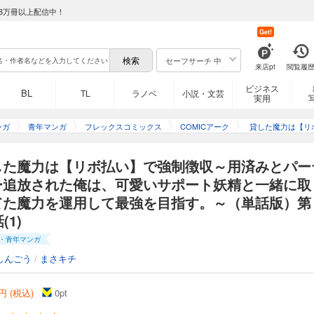
た。だが、他のメンバーたちが急成長する一方で、彼の成長は取り残されていた。
8万冊以上配信中！
レントは、無情にも『断空の剣』パーティーから追放されてしまう。今までの献身
Get!
ト。その怒りによって彼のギフトは《無限の魔蔵庫》へと進化を遂げた。同時に出
導かれたレントは、今までパーティーのメンバーに貸した魔力の取り立てを決意する！
んごう／フレックスコミックス
セーフサーチ 中
来店pt
閲覧履
ビジネス
BL
TL
ラノベ
小説・文芸
実用
『断空の剣』に所属するレント。彼はユニークギフト《魔蔵庫》で魔力を【貸与】
た。だが、他のメンバーたちが急成長する一方で、彼の成長は取り残されていた。
ンガ
青年マンガ
フレックスコミックス
COMICアーク
貸した魔力は【リ
レントは、無情にも『断空の剣』パーティーから追放されてしまう。今までの献身
強制徴収～用済み
ト。その怒りによって彼のギフトは《無限の魔蔵庫》へと進化を遂げた。同時に出
ー追放された俺は
した魔力は【リボ払い】で強制徴収～用済みとパー
導かれたレントは、今までパーティーのメンバーに貸した魔力の取り立てを決意する！
ポート妖精と一緒
んごう／フレックスコミックス
ー追放された俺は、可愛いサポート妖精と一緒に取
た魔力を運用して
てた魔力を運用して最強を目指す。～（単話版）第
す。～（単
(1)
『断空の剣』に所属するレント。彼はユニークギフト《魔蔵庫》で魔力を【貸与】
・青年マンガ
た。だが、他のメンバーたちが急成長する一方で、彼の成長は取り残されていた。
レントは、無情にも『断空の剣』パーティーから追放されてしまう。今までの献身
しんごう
/
まさキチ
ト。その怒りによって彼のギフトは《無限の魔蔵庫》へと進化を遂げた。同時に出
導かれたレントは、今までパーティーのメンバーに貸した魔力の取り立てを決意する！
円 (税込)
0
pt
んごう／フレックスコミックス