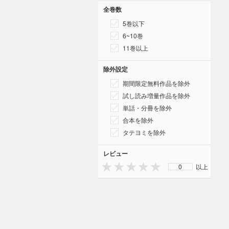
全巻数
5巻以下
6~10巻
11巻以上
除外設定
期間限定無料作品を除外
試し読み増量作品を除外
単話・分冊を除外
合本を除外
タテヨミを除外
レビュー
0
以上