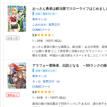
暮らす父を心配したレミニアは、こっそり物理防御、魔力
自動回復すべてをMAXまで強化しておき――。熱き血が
おっさん勇者は鍛冶屋でスローライフはじめまし
の成り上がりストーリー！ (C)延野正行／ツギクル (C)タッ公／フレック
少年・青年マンガ
スコミックス
青年マンガ
/
ふみおみお
延野正行
COMICアーク
3.9
続巻入荷
1～29巻
165円 (税込)
おっさん勇者の新たな職業は…鍛冶屋！ ある日突然、固
い“お飾り勇者”として異世界に召喚されたサラリーマン・
職を引退後、40歳から鍛冶屋をスタートすることに！ド
や白狼族の少女スゥーも鍛冶場にやって来て、幸せなスロ
喫。一方、ヘイジがいなくなった王宮では、生産武器の質
なり…？おっさん勇者がセカンドライフを謳歌する、ほの
少年・青年マンガ
フストーリー！（C）ふみおみお （C）延野正行／フレッ
青年マンガ
/
/
タッ公
延野正行
ox
COMICアーク
4.0
無料あり
1～64巻
0～165円 (税込)
最強の娘の強化魔法でSSSランクに!? ある日、謎の赤子