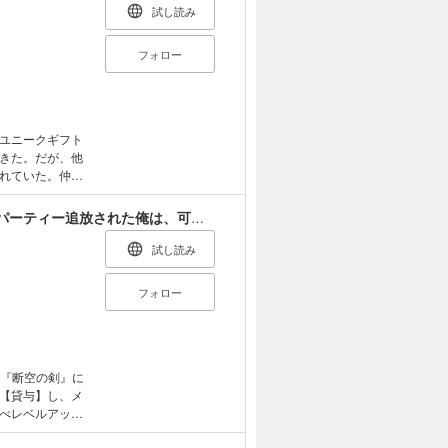
試し読み
フォロー
ユニークギフト
きた。だが、他
れていた。仲間
』パーティーか
憤るレント。そ
貸した魔力は【リボ払い】で強制徴収～用済みとパーティー追放された俺は、可愛いサポート妖精と一緒に取り立てた魔力を運用して最強を目指す。～
遂げた。同時に
でパーティーの
試し読み
 (C)飯島しんご
フォロー
ー『断空の剣』に
【貸与】し、メ
べレベルアップ
しまう。今まで