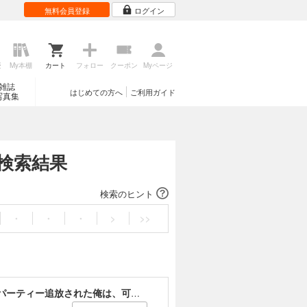
無料会員登録
ログイン
歴
My本棚
カート
フォロー
クーポン
Myページ
雑誌
はじめての方へ
ご利用ガイド
写真集
の検索結果
検索のヒント
・
・
・
>
>>
貸した魔力は【リボ払い】で強制徴収～用済みとパーティー追放された俺は、可愛いサポート妖精と一緒に取り立てた魔力を運用して最強を目指す。～（単話版）