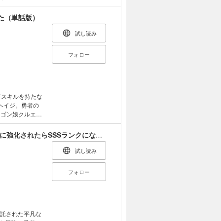
防御、敏捷性、
たぎる引退冒険者
た（単話版）
試し読み
フォロー
有スキルを持たな
ヘイジ。勇者の
ラゴン娘クルエル
ーライフを満
が下がるように
アラフォー冒険者、伝説となる ～SSランクの娘に強化されたらSSSランクになりました～（単話版）
ぼのスローライ
クスコミックス
試し読み
フォロー
を託された平凡な