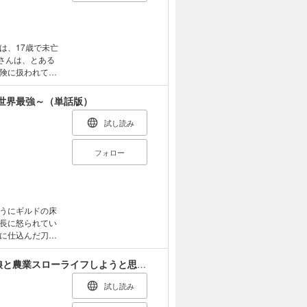
は、17歳で未亡
マさんは、とある
険に扱われてい
一緒に過ごすう
チラ見えするか
世界最強～（単話版）
にかわいいコジマ
ファンタジー×
試し読み
オ
フォロー
うにギルドの床
長に怒られてい
に仕込んだ刀を
は仲間からも敵
する羽目にな
S級鑑定士なのにパーティー追放されたので猫耳娘と農業スローライフしようと思います。
のでは？ (c)
試し読み