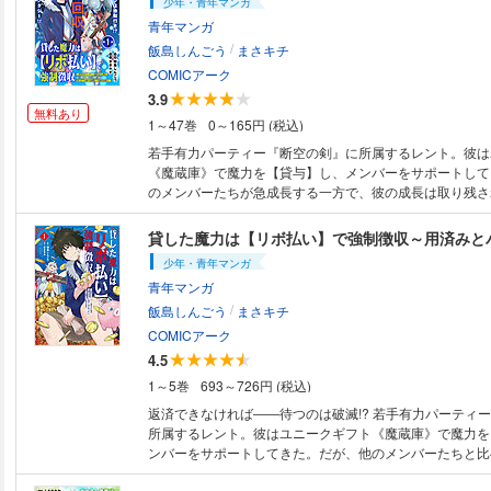
少年・青年マンガ
青年マンガ
/
飯島しんごう
まさキチ
COMICアーク
3.9
無料あり
1～47巻
0～165円 (税込)
若手有力パーティー『断空の剣』に所属するレント。彼は
《魔蔵庫》で魔力を【貸与】し、メンバーをサポートして
のメンバーたちが急成長する一方で、彼の成長は取り残さ
からお荷物扱いされていたレントは、無情にも『断空の剣
ら追放されてしまう。今までの献身を踏みにじる仕打ちに
の怒りによって彼のギフトは《無限の魔蔵庫》へと進化を
少年・青年マンガ
出現したサポート妖精エムピーに導かれたレントは、今ま
青年マンガ
メンバーに貸した魔力の取り立てを決意する！ (C)まさキチ
/
う／フレックスコミックス
飯島しんごう
まさキチ
COMICアーク
4.5
1～5巻
693～726円 (税込)
返済できなければ――待つのは破滅!? 若手有力パーティ
所属するレント。彼はユニークギフト《魔蔵庫》で魔力を
ンバーをサポートしてきた。だが、他のメンバーたちと比
が遅れていたレントは無情にもパーティーから追放されて