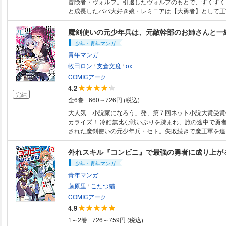
冒険者・ヴォルフ。引退したヴォルフのもとで、すくすく
と成長したパパ大好き娘・レミニアは【大勇者】として王
になった。離れて暮らす父親を心配したレミニアはヴォル
物理防御、魔力防御、敏捷性、自動回復すべてをMAXま
魔剣使いの元少年兵は、元敵幹部のお姉さんと一
平凡なおっさんが伝説の冒険者に成り上がるサクセスス
少年・青年マンガ
（C）延野正行／ツギクル （C）タッ公／フレックス
青年マンガ
/
/
牧田ロン
支倉文度
ox
COMICアーク
4.2
完結
全6巻
660～726円 (税込)
大人気「小説家になろう」発、第７回ネット小説大賞受賞
カライズ！ 冷酷無比な戦いぶりを疎まれ、旅の途中で勇
された魔剣使いの元少年兵・セト。失敗続きで魔王軍を追
部・サティス。“元”敵同士のふたりが第二の人生を探すた
る。時には温泉に行ったり、一緒のベッドで寝たり――居
もの同士の“生き直し"ロードストーリー！ (C)支倉文度／新紀元
少年・青年マンガ
田ロン／フレックスコミックス
青年マンガ
/
藤原里
こたつ猫
COMICアーク
4.9
1～2巻
726～759円 (税込)