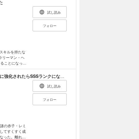
て彼のギフトは
た
ート妖精エムピ
の取り立てを決
試し読み
待望の第1巻！
フォロー
有スキルを持たな
ラリーマン・ヘ
することになっ
やって来て、幸
宮では、生産武
アラフォー冒険者、伝説となる ～SSランクの娘に強化されたらSSSランクになりました～
ライフを謳歌す
野正行／フレック
試し読み
フォロー
、謎の赤子・レミ
してすくすく成
なった。離れて