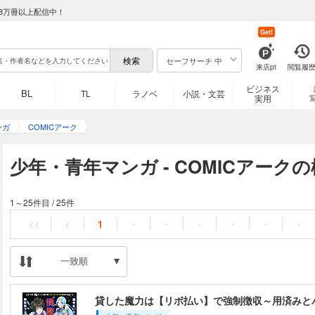
8万冊以上配信中！
Get!
セーフサーチ 中
来店pt
閲覧履
ビジネス
BL
TL
ラノベ
小説・文芸
実用
ンガ
COMICアーク
少年・青年マンガ - COMICアーク
1～25件目
/
25件
<<
<
1
・
・
・
・
・
・
一致順