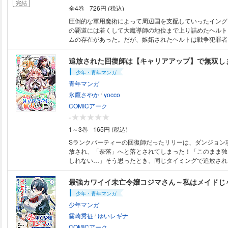
完結
全4巻
726円 (税込)
圧倒的な軍用魔術によって周辺国を支配していったイング
の覇道には若くして大魔導師の地位まで上り詰めたヘルト
ムの存在があった。だが、嫉妬されたヘルトは戦争犯罪者
た―――はずだったが、気づくと彼は少女の前に召喚され
の名はイリス・リフレイン。かつて、ヘルトが滅ぼしたエ
王女であった。処刑された魔術師と国を滅ぼされたエルフ
少年・青年マンガ
再建リベリオン・ファンタジー第１巻！ (C)平尾リョウ (
青年マンガ
ックスコミックス
/
氷鷹さやか
yocco
COMICアーク
-
1～3巻
165円 (税込)
Sランクパーティーの回復師だったリリーは、ダンジョン
放され、「奈落」へと落とされてしまった！「このまま独
しれない…」そう思ったとき、同じタイミングで追放され
ークールな女剣士・エルミーナと、天真爛漫キュートなパ
イジーと出会い、 3人で前人未到の奈落ダンジョン攻略を
最強カワイイ未亡令嬢コジマさん～私はメイドじ
そんな中、リリーは頭を打った衝撃で、ひとつのジョブを
少年・青年マンガ
ョブも選べるぶっ壊れ能力【キャリアアップ】のギフトを手
少年マンガ
放された美少女3人がもう一度仲間を信じ、寄り添い合い
/
がら、力を合わせて残酷な世界に立ち向かう、ガールズア
霧崎秀征
ゆいレギナ
ターフッド異世界ファンタジー！(C)氷鷹さやか (C)yocco
COMICアーク