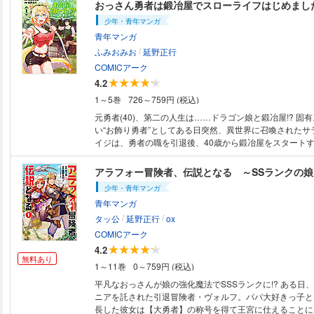
の献身を踏みにじる仕打ちに憤るレント。その怒りによっ
おっさん勇者は鍛冶屋でスローライフはじめまし
《無限の魔蔵庫》へと進化を遂げた。同時に出現したサポ
少年・青年マンガ
ーに導かれ、レントはパーティーのメンバーに貸した魔力
青年マンガ
意する！ 異色の切り口で描く魔力強制回収ファンタジー
/
(C)まさキチ (C)飯島しんごう／フレックスコミックス
ふみおみお
延野正行
COMICアーク
4.2
1～5巻
726～759円 (税込)
元勇者(40)、第二の人生は……ドラゴン娘と鍛冶屋!? 固
い“お飾り勇者”としてある日突然、異世界に召喚されたサ
イジは、勇者の職を引退後、40歳から鍛冶屋をスタート
た。ドラゴン娘クルエルや白狼族の少女スゥーも鍛冶場に
せなスローライフを満喫。一方、ヘイジがいなくなった王
器の質が下がるようになり――。おっさん勇者がセカンド
少年・青年マンガ
る、異世界スローライフ第1巻！ (C)ふみおみお (C)延
青年マンガ
スコミックス
/
/
タッ公
延野正行
ox
COMICアーク
4.2
無料あり
1～11巻
0～759円 (税込)
平凡なおっさんが娘の強化魔法でSSSランクに!? ある日
ニアを託された引退冒険者・ヴォルフ。パパ大好きっ子と
長した彼女は【大勇者】の称号を得て王宮に仕えることに