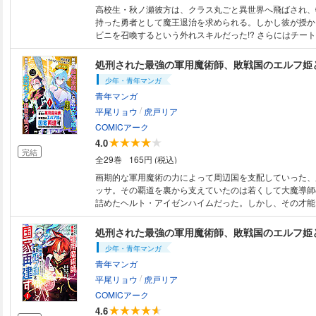
高校生・秋ノ瀬彼方は、クラス丸ごと異世界へ飛ばされ、
持った勇者として魔王退治を求められる。しかし彼が授か
ビニを召喚するという外れスキルだった!? さらにはチー
けたクラスメイトに極悪人の濡れ衣を着せられ、追放され
は森で助けた少女・ティーナとともに「コンビニの勇者」
を目指すことになって…!? 剣と魔法の世界で「コンビニ」
少年・青年マンガ
がりファンタジー！ (C)藤原里(C)こたつ猫／フレック
青年マンガ
/
平尾リョウ
虎戸リア
COMICアーク
4.0
完結
全29巻
165円 (税込)
画期的な軍用魔術の力によって周辺国を支配していった、
ッサ。その覇道を裏から支えていたのは若くして大魔導師
詰めたヘルト・アイゼンハイムだった。しかし、その才能
魔術師の策略によってヘルトは戦争犯罪者として処刑され
が、気づくとヘルトは少女の前に召喚されていた。少女の
フレイン。かつて、彼が滅ぼしたエルフの王国の第一王女
少年・青年マンガ
れた男と滅ぼされた少女による国家再建リベリオン・ファ
青年マンガ
(C)平尾リョウ (C)虎戸リア／フレックスコミックス
/
平尾リョウ
虎戸リア
COMICアーク
4.6