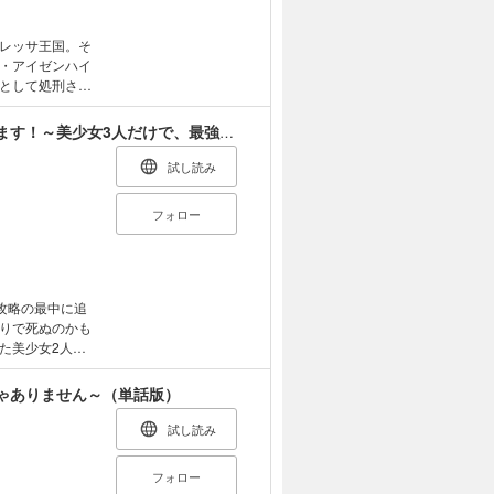
レッサ王国。そ
・アイゼンハイ
として処刑され
ていた。召喚者
ルフの国の第一
追放された回復師は【キャリアアップ】で無双します！～美少女3人だけで、最強パーティーを結成します～（単話版）
姫による、国家
C)虎戸リア／フレ
試し読み
フォロー
攻略の最中に追
りで死ぬのかも
た美少女2人ー
ワフル少女・デ
目指すことに！
ゃありません～（単話版）
極めると別のジ
に入れて!? 追
試し読み
、じゃれ合いな
クション×シス
フォロー
／COMICメテオ