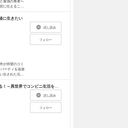
と最強の勇者へ
宮に仕えること
フの物理攻撃、
で強化しておく。
緒に生きたい
トーリー！
コミックス
試し読み
フォロー
作が待望のコミ
者パーティを追放
い出された元幹
め一緒に旅に出
場所を失くした
外れスキル『コンビニ』で最強の勇者に成り上がる！～異世界でコンビニ生活を満喫しつつ、オレを追放したクラスメイトを見返す事にしました～
社 (C)牧
試し読み
フォロー