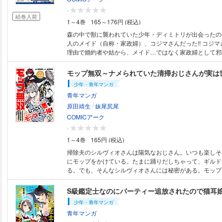
-
続巻入荷
1～4巻
165～176円 (税込)
森の中で獣に襲われていた少年・ディミトリが出会ったの
人のメイド（自称・家政婦）、コジマさんだった!! コジ
理由で婚約者や姑から、メイド…ではなく家政婦として邪
るという。ケガをしたディミトリはコジマさんに介抱され
ちに、彼女のぶっ飛んだ強さや、大人びて見えるけど時折
モップ無双～ナメられていた清掃おじさんが実は
わいらしさを知っていき――!? 無表情だけど最強で最高
少年・青年マンガ
さんが少年と出会い、新たな一歩を踏み出していく…幸せ
青年マンガ
ラブコメディ！ (C)霧崎秀征 (C)ゆいレギナ／COMICメテ
/
原田靖生
妹尾尻尾
COMICアーク
-
1～4巻
165円 (税込)
掃除夫のシルヴィオさんは陽気なおじさん。いつも楽しそ
にモップをかけている。たまに踊りだしちゃって、ギルド
る。でも、そんなシルヴィオさんには秘密がある。モップ
抜いて―――人知れず悪人を成敗しているのだ。おじさん
からもモテモテで、気がついたら勇者と一緒に“竜”を討伐
る。みんなにナメられている清掃オジさん、実は世界最強な
少年・青年マンガ
原田靖生 (c)妹尾尻尾／COMICメテオ
青年マンガ