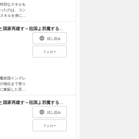
特別なスキルを
ったのは、コン
トスキルを身につ
てしまう。彼方
として魔王討伐
処刑された最強の軍用魔術師、敗戦国のエルフ姫と国家再建す～祖国よ邪魔するのは勝手だが、その魔術作ったの俺なので効かないが？～（単話版）
で戦う！ 成り上
スコミックス
試し読み
フォロー
魔術国イングレ
の地位まで登り
に嫉妬した宮廷
た―――のだ
名はイリス・リ
処刑された最強の軍用魔術師、敗戦国のエルフ姫と国家再建す～祖国よ邪魔するのは勝手だが、その魔術作ったの俺なので効かないが？～
だった。追放さ
ンタジー開幕！
試し読み
フォロー