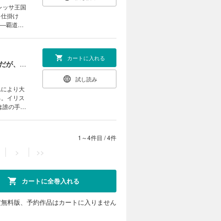
レッサ王国
を仕掛け
――覇道
クス
カートに入れる
処刑された最強の軍用魔術師、敗戦国のエルフ姫と国家再建す～祖国よ邪魔するのは勝手だが、その魔術作ったの俺なので効かないが？～（４）
試し読み
れにより大
る。イリス
は誰の手
ス
1～4件目
/
4件
>
>>
カートに全巻入れる
定無料版、予約作品はカートに入りません