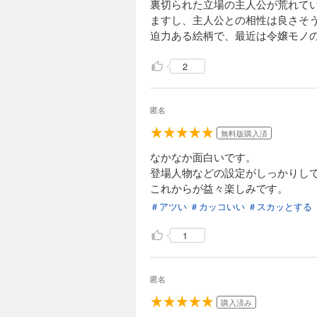
裏切られた立場の主人公が荒れて
ますし、主人公との相性は良さそ
迫力ある絵柄で、最近は令嬢モノ
2
匿名
無料版購入済
なかなか面白いです。
登場人物などの設定がしっかりし
これからが益々楽しみです。
＃アツい
＃カッコいい
＃スカッとする
1
匿名
購入済み