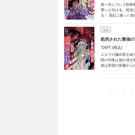
第一次レフレス防衛
軍へと向ける。戦況
る！ 混乱に陥った
か、王道か、ヘルトと
完結
726円 (税込)
エルフの傭兵団を味
陸の均衡は崩れ強大
達は各国の首脳から
に!? 国家再建リベ
<<
<