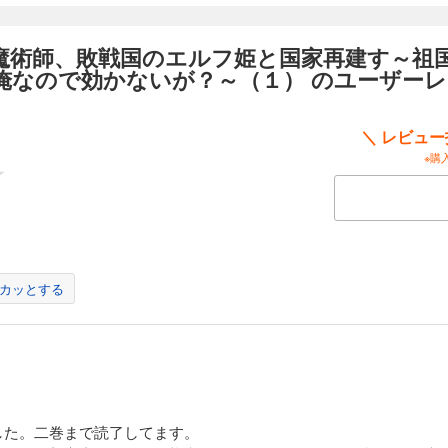
魔術師、敗戦国のエルフ姫と国家再建す～祖
俺なので効かないが？～（１） のユーザー
＼ レビュ
※購
カッとする
した。二巻まで読了してます。