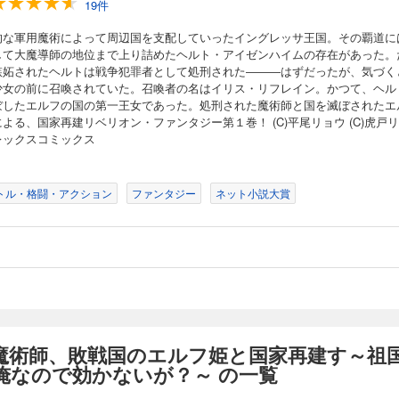
19件
的な軍用魔術によって周辺国を支配していったイングレッサ王国。その覇道に
して大魔導師の地位まで上り詰めたヘルト・アイゼンハイムの存在があった。
嫉妬されたヘルトは戦争犯罪者として処刑された―――はずだったが、気づく
少女の前に召喚されていた。召喚者の名はイリス・リフレイン。かつて、ヘル
ぼしたエルフの国の第一王女であった。処刑された魔術師と国を滅ぼされたエ
よる、国家再建リベリオン・ファンタジー第１巻！ (C)平尾リョウ (C)虎戸
レックスコミックス
トル・格闘・アクション
ファンタジー
ネット小説大賞
魔術師、敗戦国のエルフ姫と国家再建す～祖
俺なので効かないが？～ の一覧