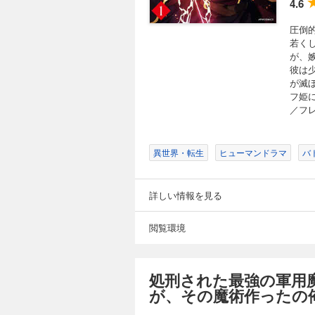
4.6
圧倒
若く
が、
彼は
が滅
フ姫に
／フ
異世界・転生
ヒューマンドラマ
バ
詳しい情報を見る
閲覧環境
処刑された最強の軍用
が、その魔術作ったの