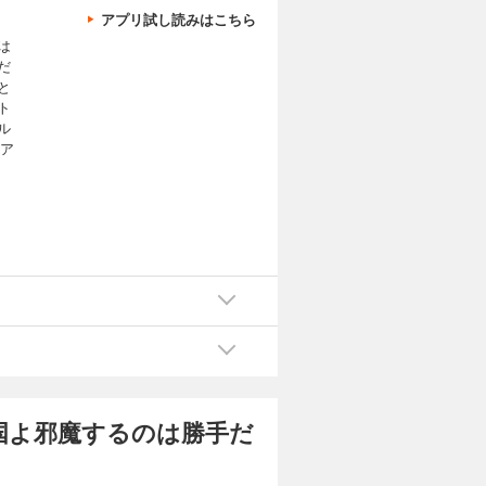
アプリ試し読みはこちら
は
だ
と
ト
ル
リア
国よ邪魔するのは勝手だ