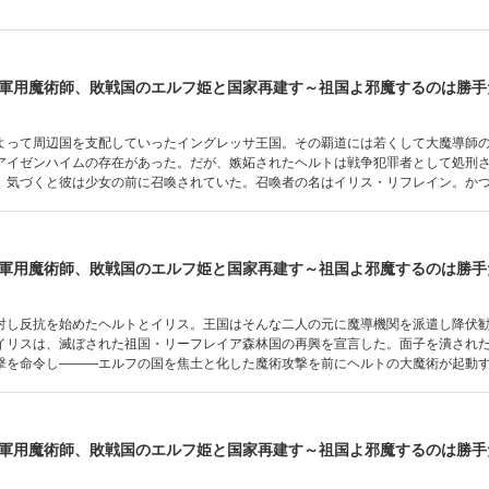
よって周辺国を支配していったイングレッサ王国。その覇道には若くして大魔導師
アイゼンハイムの存在があった。だが、嫉妬されたヘルトは戦争犯罪者として処刑
、気づくと彼は少女の前に召喚されていた。召喚者の名はイリス・リフレイン。か
の国の第一王女であった。処刑された魔術師と国を滅ぼされたエルフ姫による、国
第１巻！ (C)平尾リョウ (C)虎戸リア／フレックスコミックス
対し反抗を始めたヘルトとイリス。王国はそんな二人の元に魔導機関を派遣し降伏
イリスは、滅ぼされた祖国・リーフレイア森林国の再興を宣言した。面子を潰され
撃を命令し―――エルフの国を焦土と化した魔術攻撃を前にヘルトの大魔術が起動する
ぼされたエルフ姫による、国家再建リベリオン・ファンタジー第2巻！ (C)平尾リョウ
コミックス