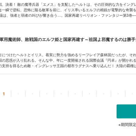
戦、決着！ 敵の魔導兵器「エメス」を支配したヘルトは、その圧倒的な力をイング
は一瞬で逆転、恐怖に陥る敵軍を前に、イリス率いるエルフの精鋭が電撃的な奇襲
戦場は、強者と弱者の叫びが響き合う…。国家再建リベリオン・ファンタジー第3巻
イリスが切り開く国の未来とは!? (C)平尾リョウ (C)虎戸リア／フレックスコミッ
方につけたヘルトとイリス。着実に勢力を強めるリーフレイア森林国だったが、そ
国の思惑が入り乱れる。そんな中、年に一度開催される国際会議『円卓』が開かれ
の支持を得るため敵・イングレッサ王国の都市ラグナスへ乗り込んだ！ 大陸の覇権
リオンファンタジー決着の第４巻。(C)平尾リョウ (C)虎戸リア／フレックスコミック
1
・
・
・
・
・
・
・
・
・
※期間限