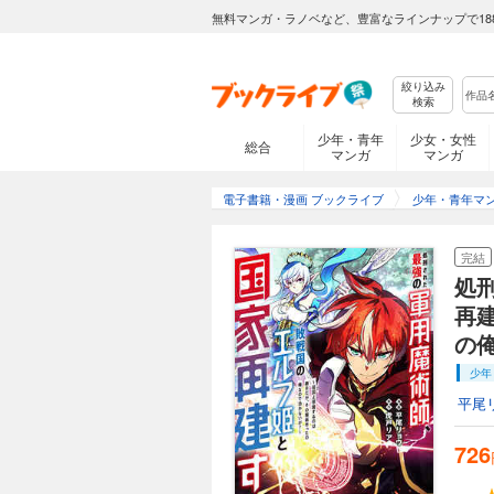
無料マンガ・ラノベなど、豊富なラインナップで18
絞り込み
検索
少年・青年
少女・女性
総合
マンガ
マンガ
電子書籍・漫画 ブックライブ
少年・青年マ
完結
処
再
の
少年
平尾
726