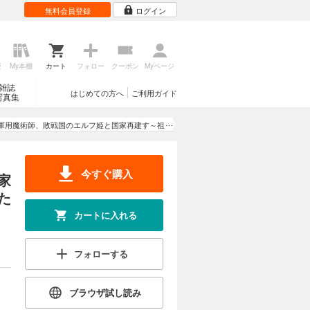
無料会員登録
ログイン
歴
My本棚
カート
フォロー
クーポン
Myページ
雑誌
はじめての方へ
ご利用ガイド
写真集
軍用魔術師、敗戦国のエルフ姫と国家再建す～祖
は勝手だが、その魔術作ったの俺なので効かない
が？～
今すぐ購入
家
た
カートに入れる
フォローする
ブラウザ試し読み