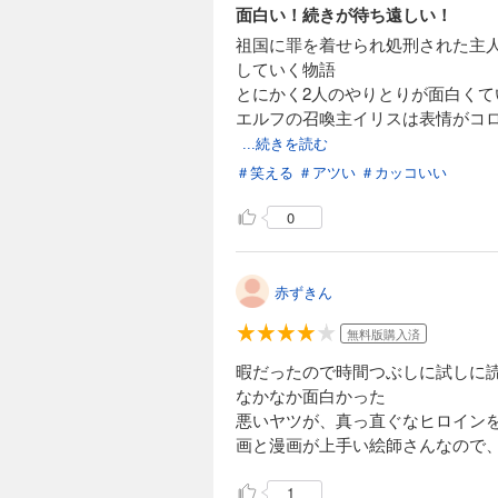
面白い！続きが待ち遠しい！
祖国に罪を着せられ処刑された主
していく物語
とにかく2人のやりとりが面白くて
エルフの召喚主イリスは表情がコ
...続きを読む
＃笑える
＃アツい
＃カッコいい
0
赤ずきん
無料版購入済
暇だったので時間つぶしに試しに
なかなか面白かった
悪いヤツが、真っ直ぐなヒロイン
画と漫画が上手い絵師さんなので
1