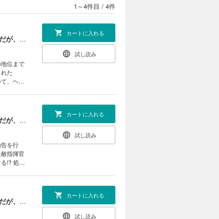
1～4件目
/
4件
カートに入れる
処刑された最強の軍用魔術師、敗戦国のエルフ姫と国家再建す～祖国よ邪魔するのは勝手だが、その魔術作ったの俺なので効かないが？～（１）
試し読み
の地位まで
された
つて、ヘル
家再建リベ
カートに入れる
処刑された最強の軍用魔術師、敗戦国のエルフ姫と国家再建す～祖国よ邪魔するのは勝手だが、その魔術作ったの俺なので効かないが？～（２）
試し読み
勧告を行
た敵指揮官
!? 処刑
 (C)虎
カートに入れる
処刑された最強の軍用魔術師、敗戦国のエルフ姫と国家再建す～祖国よ邪魔するのは勝手だが、その魔術作ったの俺なので効かないが？～（３）
試し読み