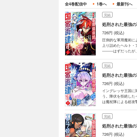
全4巻配信中
1巻へ
最新刊へ
完結
726円 (税込)
圧倒的な軍用魔術に
上り詰めたヘルト・
―――はずだったが
トが滅ぼしたエルフ
リオン・ファンタジー
完結
726円 (税込)
イングレッサ王国に
う。降伏を拒絶した
は魔杖隊による総攻
された魔術師と国を滅
戸リア／フレックス
完結
726円 (税込)