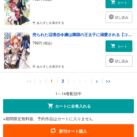
カート
試し読み
あらすじを表示する
売られた辺境伯令嬢は隣国の王太子に溺愛される【コミックス版】 ： 10
792
円 (税込)
カート
試し読み
あらすじを表示する
売られた辺境伯令嬢は隣国の王太子に溺愛される【コミックス版】 ： 11
<<
<
1
2
・
・
>
>>
792
円 (税込)
カート
1～14巻配信中
試し読み
カートに全巻入れる
あらすじを表示する
※期間限定無料版、予約作品はカートに入りません
売られた辺境伯令嬢は隣国の王太子に溺愛される【コミックス版】 ： 12
814
円 (税込)
新刊オート購入
カート