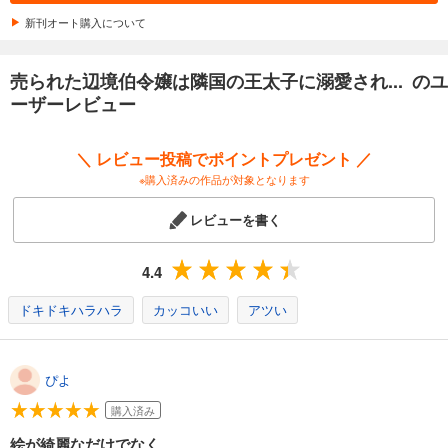
新刊オート購入について
試し読み
あらすじを表示する
売られた辺境伯令嬢は隣国の王太子に溺愛され... のユ
売られた辺境伯令嬢は隣国の王太子に溺愛される【コミックス版】 ： 13
ーザーレビュー
836
円 (税込)
カート
＼ レビュー投稿でポイントプレゼント ／
※購入済みの作品が対象となります
試し読み
あらすじを表示する
レビューを書く
売られた辺境伯令嬢は隣国の王太子に溺愛される【コミックス版】 ： 14
836
円 (税込)
4.4
カート
ドキドキハラハラ
カッコいい
アツい
試し読み
あらすじを表示する
ぴよ
購入済み
絵が綺麗なだけでなく