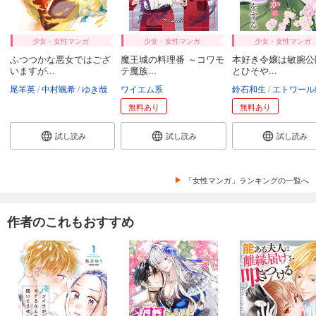
少女・女性マンガ
少女・女性マンガ
少女・女性マンガ
ふつつかな悪女ではござ
魔王城の料理番 ～コワモ
本好き令嬢は敏腕公
いますが...
テ魔族...
とひそや...
尾羊英
中村颯希
ゆき哉
ワイエム系
鈴石和生
エトワール編
無料あり
無料あり
試し読み
試し読み
試し読み
「女性マンガ」ランキングの一覧へ
作者のこれもおすすめ