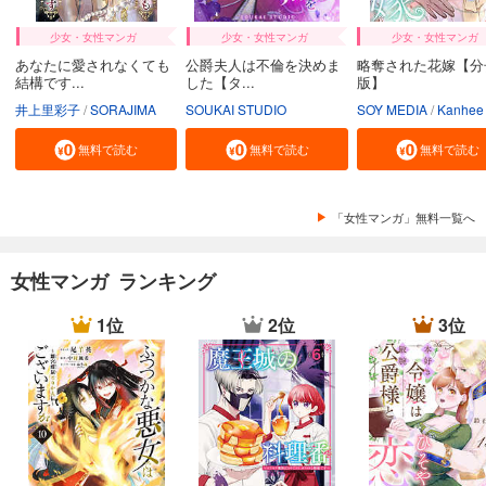
少女・女性マンガ
少女・女性マンガ
少女・女性マンガ
あなたに愛されなくても
公爵夫人は不倫を決めま
略奪された花嫁【分
結構です...
した【タ...
版】
井上里彩子
SORAJIMA
SOUKAI STUDIO
SOY MEDIA
Kanhee Ja
無料で読む
無料で読む
無料で読む
「女性マンガ」無料一覧へ
女性マンガ ランキング
1位
2位
3位