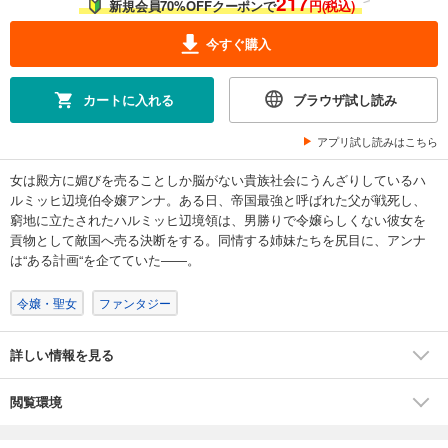
217
新規会員70%OFFクーポンで
円(税込)
今すぐ購入
カートに入れる
ブラウザ試し読み
アプリ試し読みはこちら
女は殿方に媚びを売ることしか脳がない貴族社会にうんざりしているハ
ルミッヒ辺境伯令嬢アンナ。ある日、帝国最強と呼ばれた父が戦死し、
窮地に立たされたハルミッヒ辺境領は、男勝りで令嬢らしくない彼女を
貢物として敵国へ売る決断をする。同情する姉妹たちを尻目に、アンナ
は“ある計画“を企てていた――。
令嬢・聖女
ファンタジー
詳しい情報を見る
閲覧環境