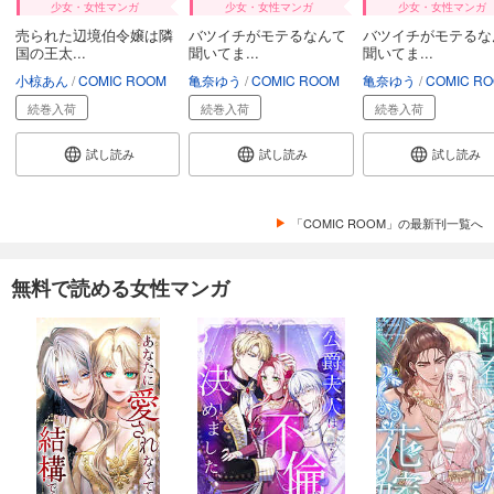
少女・女性マンガ
少女・女性マンガ
少女・女性マンガ
売られた辺境伯令嬢は隣
バツイチがモテるなんて
バツイチがモテるな
国の王太...
聞いてま...
聞いてま...
小椋あん
COMIC ROOM
亀奈ゆう
COMIC ROOM
亀奈ゆう
COMIC R
続巻入荷
続巻入荷
続巻入荷
試し読み
試し読み
試し読み
「COMIC ROOM」の最新刊一覧へ
無料で読める女性マンガ