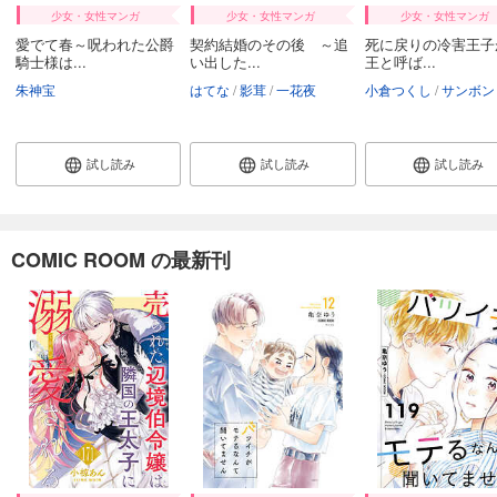
少女・女性マンガ
少女・女性マンガ
少女・女性マンガ
愛でて春～呪われた公爵
契約結婚のその後 ～追
死に戻りの冷害王子
騎士様は...
い出した...
王と呼ば...
朱神宝
はてな
影茸
一花夜
小倉つくし
サンボン
試し読み
試し読み
試し読み
COMIC ROOM の最新刊