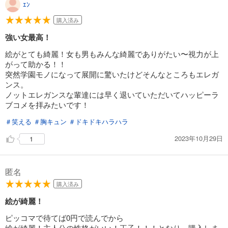
ｴﾝ
購入済み
強い女最高！
絵がとても綺麗！女も男もみんな綺麗でありがたい〜視力が上
がって助かる！！
突然学園モノになって展開に驚いたけどそんなところもエレガ
ンス。
ノットエレガンスな輩達には早く退いていただいてハッピーラ
ブコメを拝みたいです！
＃笑える
＃胸キュン
＃ドキドキハラハラ
2023年10月29日
1
匿名
購入済み
絵が綺麗！
ピッコマで待てば0円で読んでから
絵が綺麗！主人公の性格がいい！王子！！！となり、購入しま