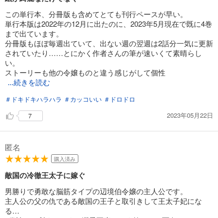
この単行本、分冊版も含めてとても刊行ペースが早い。
単行本版は2022年の12月に出たのに、2023年5月現在で既に4巻
まで出ています。
分冊版もほぼ毎週出ていて、出ない週の翌週は2話分一気に更新
されていたり……とにかく作者さんの筆が速いくて素晴らし
い。
ストーリーも他の令嬢ものと違う感じがして個性
...続きを読む
＃ドキドキハラハラ
＃カッコいい
＃ドロドロ
2023年05月22日
7
匿名
購入済み
敵国の冷徹王太子に嫁ぐ
男勝りで勇敢な脳筋タイプの辺境伯令嬢の主人公です。
主人公の父の仇である敵国の王子と取引きして王太子妃にな
る…