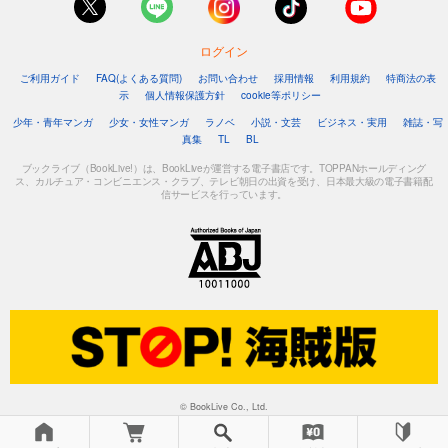
ログイン
ご利用ガイド
FAQ(よくある質問)
お問い合わせ
採用情報
利用規約
特商法の表
示
個人情報保護方針
cookie等ポリシー
少年・青年マンガ
少女・女性マンガ
ラノベ
小説・文芸
ビジネス・実用
雑誌・写
真集
TL
BL
ブックライブ（BookLive!）は、BookLiveが運営する電子書店です。TOPPANホールディング
ス、カルチュア・コンビニエンス・クラブ、テレビ朝日の出資を受け、日本最大級の電子書籍配
信サービスを行っています。
© BookLive Co., Ltd.