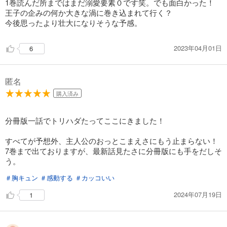
1巻読んだ所まではまだ溺愛要素０です笑。でも面白かった！
王子の企みの何か大きな渦に巻き込まれて行く？
今後思ったより壮大になりそうな予感。
2023年04月01日
6
匿名
購入済み
分冊版一話でトリハダたってここにきました！
すべてが予想外、主人公のおっとこまえさにもう止まらない！
7巻まで出ておりますが、最新話見たさに分冊版にも手をだしそ
う。
＃胸キュン
＃感動する
＃カッコいい
2024年07月19日
1