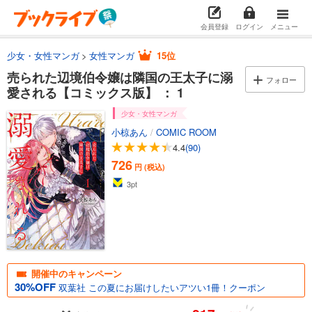
会員登録
ログイン
メニュー
少女・女性マンガ
女性マンガ
15位
売られた辺境伯令嬢は隣国の王太子に溺
フォロー
愛される【コミックス版】 ： 1
少女・女性マンガ
小椋あん
/
COMIC ROOM
4.4
(90)
726
円 (税込)
3
pt
開催中のキャンペーン
30%OFF
双葉社 この夏にお届けしたいアツい1冊！クーポン