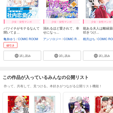
少女・女性マンガ
少女・女性マンガ
少女・女性マンガ
バツイチがモテるなんて
溺れるほど愛されて、幸
能ある夫人は離縁届
聞いてま...
せになっ...
叩きつけ...
亀奈ゆう
COMIC ROOM
アンソロジー
COMIC ROOM
桃月はち
COMIC R
値引き
試し読み
試し読み
試し読み
この作品が入っているみんなの公開リスト
作って、共有して、見つける。本好きがつながる公開リスト機能！