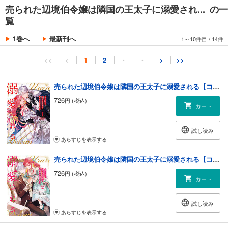
売られた辺境伯令嬢は隣国の王太子に溺愛され... の一
覧
1巻へ
最新刊へ
1～10件目
/
14件
<<
<
1
2
・
・
>
>>
売られた辺境伯令嬢は隣国の王太子に溺愛される【コミックス版】 ： 1
726
円 (税込)
カート
試し読み
あらすじを表示する
売られた辺境伯令嬢は隣国の王太子に溺愛される【コミックス版】 ： 2
726
円 (税込)
カート
試し読み
あらすじを表示する