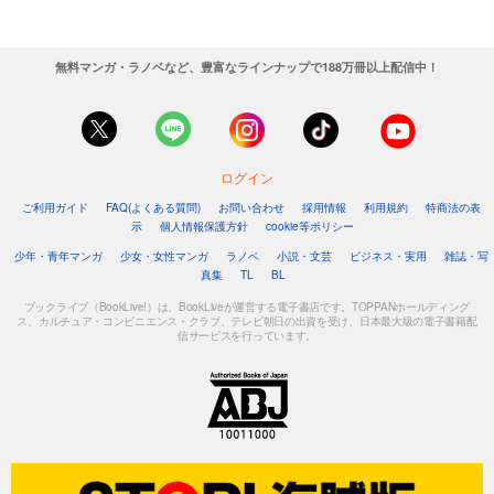
無料マンガ・ラノベなど、豊富なラインナップで188万冊以上配信中！
ログイン
ご利用ガイド
FAQ(よくある質問)
お問い合わせ
採用情報
利用規約
特商法の表
示
個人情報保護方針
cookie等ポリシー
少年・青年マンガ
少女・女性マンガ
ラノベ
小説・文芸
ビジネス・実用
雑誌・写
真集
TL
BL
ブックライブ（BookLive!）は、BookLiveが運営する電子書店です。TOPPANホールディング
ス、カルチュア・コンビニエンス・クラブ、テレビ朝日の出資を受け、日本最大級の電子書籍配
信サービスを行っています。