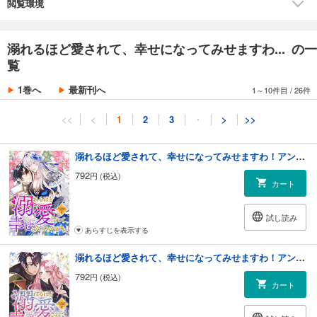
閲覧環境
溺れるほど愛されて、幸せになってみせますわ... の一
覧
1巻へ
最新刊へ
1～10件目
/
26件
<<
<
1
2
3
・
>
>>
溺れるほど愛されて、幸せになってみせますわ！アンソロジーコミック 1巻
792
円 (税込)
カート
試し読み
あらすじを表示する
溺れるほど愛されて、幸せになってみせますわ！アンソロジーコミック 2巻
792
円 (税込)
カート