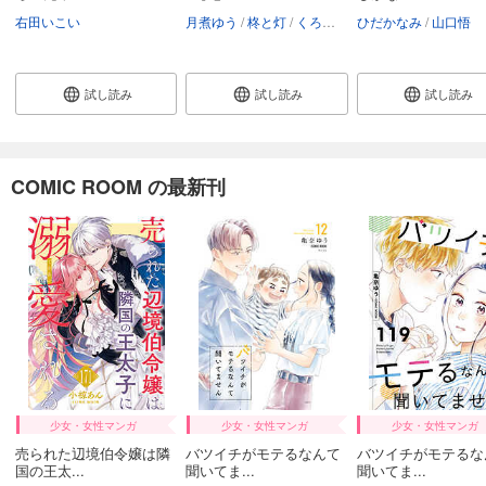
右田いこい
月煮ゆう
柊と灯
くろでこ
ひだかなみ
山口悟
試し読み
試し読み
試し読み
COMIC ROOM の最新刊
少女・女性マンガ
少女・女性マンガ
少女・女性マンガ
売られた辺境伯令嬢は隣
バツイチがモテるなんて
バツイチがモテるな
国の王太...
聞いてま...
聞いてま...