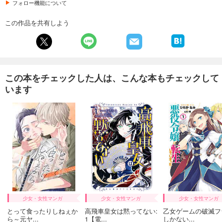
フォロー機能について
この作品を共有しよう
この本をチェックした人は、こんな本もチェックして
います
少女・女性マンガ
少女・女性マンガ
少女・女性マンガ
とって食ったりしねぇか
高飛車皇女は黙ってない:
乙女ゲームの破滅フ
ら～元ヤ...
1【電...
しかない...