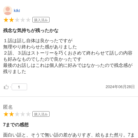
試し読み
kiki
あらすじを表示する
購入済み
溺れるほど愛されて、幸せになってみせますわ！アンソロジーコミック 22巻
残念な気持ちが残ったかな
792
円 (税込)
カート
１話は話し自体は良かったですが
無理やり終わらせた感がありました
２話、３話はストーリーを巧くおさめて終わらせて話しの内容
試し読み
も好みなものでしたので良かったです
あらすじを表示する
最後のお話しはこれは個人的に好みではなかったので残念感が
残りました
溺れるほど愛されて、幸せになってみせますわ！アンソロジーコミック 23巻
792
円 (税込)
カート
2024年06月28日
1
試し読み
あらすじを表示する
匿名
購入済み
溺れるほど愛されて、幸せになってみせますわ！アンソロジーコミック 24巻
792
7までの感想
円 (税込)
カート
面白い話と、そうで無い話の差がありすぎ、絵もまた然り。7ま