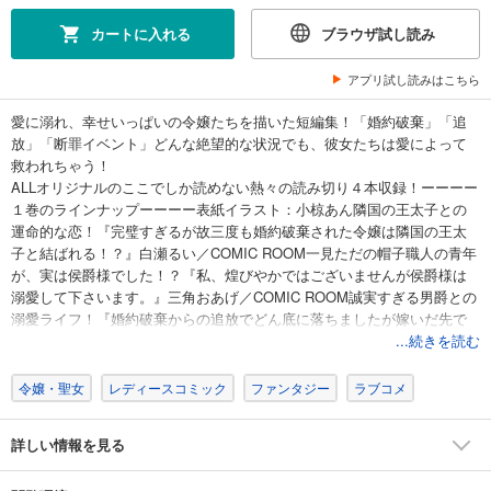
カートに入れる
ブラウザ試し読み
アプリ試し読みはこちら
愛に溺れ、幸せいっぱいの令嬢たちを描いた短編集！「婚約破棄」「追
放」「断罪イベント」どんな絶望的な状況でも、彼女たちは愛によって
救われちゃう！
ALLオリジナルのここでしか読めない熱々の読み切り４本収録！ーーーー
１巻のラインナップーーーー表紙イラスト：小椋あん隣国の王太子との
運命的な恋！『完璧すぎるが故三度も婚約破棄された令嬢は隣国の王太
子と結ばれる！？』白瀬るい／COMIC ROOM一見ただの帽子職人の青年
が、実は侯爵様でした！？『私、煌びやかではございませんが侯爵様は
溺愛して下さいます。』三角おあげ／COMIC ROOM誠実すぎる男爵との
溺愛ライフ！『婚約破棄からの追放でどん底に落ちましたが嫁いだ先で
一発逆転しちゃいました！』小山やこ／COMIC ROOM完璧な悪役令嬢の
...続きを読む
はずが、なんで溺愛されちゃうの！？『私処刑されたいんです！悪役令
嬢の歪んだ欲望』鯨井陸／COMIC ROOMーーーーーーーーーーーーーー
令嬢・聖女
レディースコミック
ファンタジー
ラブコメ
ーーーー
詳しい情報を見る