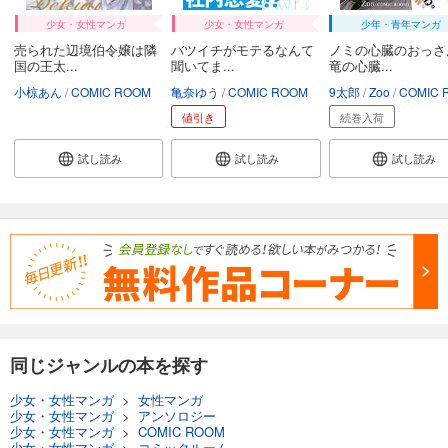
少女・女性マンガ
少女・女性マンガ
少年・青年マンガ
売られた辺境伯令嬢は隣
バツイチがモテるなんて
ノミの心臓のおっさ
国の王太...
聞いてま...
竜の心臓...
小椋あん
COMIC ROOM
亀奈ゆう
COMIC ROOM
9太郎
Zoo
COMIC RO
値引き
続巻入荷
試し読み
試し読み
試し読み
同じジャンルの本を探す
少女・女性マンガ
>
女性マンガ
少女・女性マンガ
>
アンソロジー
少女・女性マンガ
>
COMIC ROOM
少女・女性マンガ
>
コミックルーム