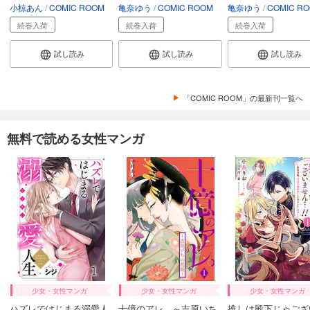
小椋あん
COMIC ROOM
亀奈ゆう
COMIC ROOM
亀奈ゆう
COMIC R
続巻入荷
続巻入荷
続巻入荷
試し読み
試し読み
試し読み
「COMIC ROOM」の最新刊一覧へ
無料で読める女性マンガ
少女・女性マンガ
少女・女性マンガ
少女・女性マンガ
ハズレではじまる溺愛人
十億のアレ。～吉原いち
推しは殿下じゃござ