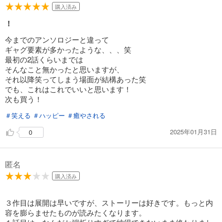
792
円 (税込)
購入済み
カート
！
試し読み
今までのアンソロジーと違って
あらすじを表示する
ギャグ要素が多かったような、、、笑
最初の2話くらいまでは
溺れるほど愛されて、幸せになってみせますわ！アンソロジーコミック 16巻
そんなこと無かったと思いますが、
792
円 (税込)
それ以降笑ってしまう場面が結構あった笑
カート
でも、これはこれでいいと思います！
次も買う！
試し読み
＃笑える
＃ハッピー
あらすじを表示する
＃癒やされる
2025年01月31日
0
溺れるほど愛されて、幸せになってみせますわ！アンソロジーコミック 17巻
792
円 (税込)
カート
匿名
試し読み
購入済み
あらすじを表示する
３作目は展開は早いですが、ストーリーは好きです。もっと内
溺れるほど愛されて、幸せになってみせますわ！アンソロジーコミック 18巻
容を膨らませたものが読みたくなります。
792
円 (税込)