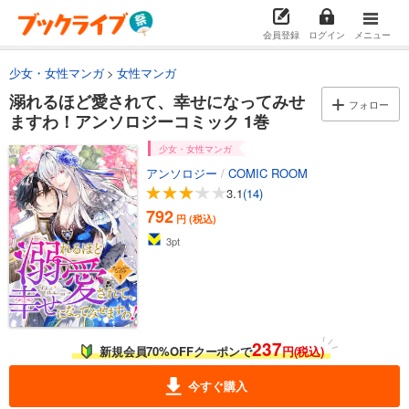
会員登録
ログイン
メニュー
少女・女性マンガ
女性マンガ
溺れるほど愛されて、幸せになってみせ
フォロー
ますわ！アンソロジーコミック 1巻
少女・女性マンガ
アンソロジー
/
COMIC ROOM
3.1
(14)
792
円 (税込)
3
pt
237
新規会員70%OFFクーポンで
円(税込)
今すぐ購入