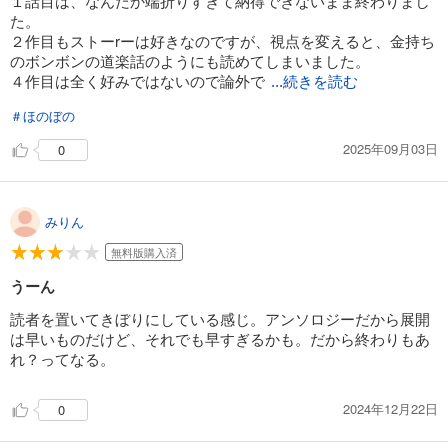
１話目は、なんだか端折りすぎて納得できないまま終わりまし
カート
た。
２作目もストーrーは好きなのですが、視点を変えると、金持ち
試し読み
のボンボンの道楽話のようにも読めてしまいました。
あらすじを表示する
４作目は全く好みではないので論外で
...続きを読む
溺れるほど愛されて、幸せになってみせますわ！アンソロジーコミック 19巻
＃ほのぼの
792
円 (税込)
カート
2025年09月03日
0
試し読み
あらすじを表示する
みりん
溺れるほど愛されて、幸せになってみせますわ！アンソロジーコミック 20巻
無料版購入済
792
円 (税込)
うーん
カート
読者を置いてきぼりにしている感じ。アンソロジーだから展開
は早いものだけど、それでも早すぎるかも。だから終わりもあ
試し読み
あらすじを表示する
れ？ってなる。
溺れるほど愛されて、幸せになってみせますわ！アンソロジーコミック 21巻
2024年12月22日
0
792
円 (税込)
カート