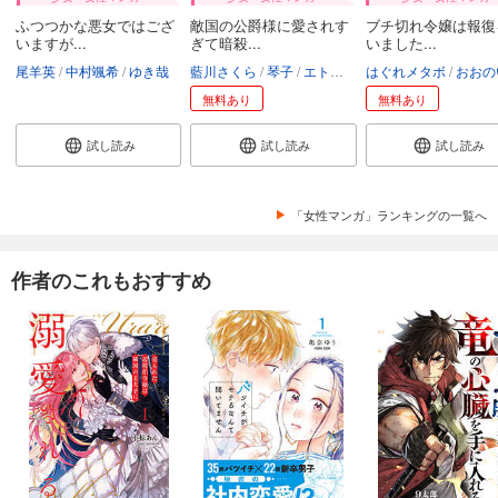
ふつつかな悪女ではござ
敵国の公爵様に愛されす
ブチ切れ令嬢は報復
いますが...
ぎて暗殺...
いました...
尾羊英
中村颯希
ゆき哉
藍川さくら
琴子
エトワール編集部
はぐれメタボ
おおの
無料あり
無料あり
試し読み
試し読み
試し読み
「女性マンガ」ランキングの一覧へ
作者のこれもおすすめ