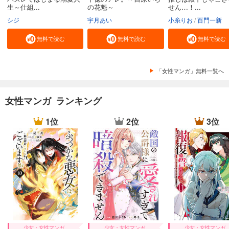
生～仕組...
の花魁～
せん…！...
シジ
宇月あい
小糸りお
百門一新
無料で読む
無料で読む
無料で読む
「女性マンガ」無料一覧へ
女性マンガ ランキング
1位
2位
3位
少女・女性マンガ
少女・女性マンガ
少女・女性マンガ