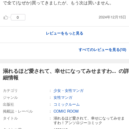
で全て(なぜか)買ってきましたが、もう次は買いません。
試し読み
あらすじを表示する
2024年12月15日
0
溺れるほど愛されて、幸せになってみせますわ！アンソロジーコミック 25巻
792
円 (税込)
カート
レビューをもっと見る
試し読み
すべてのレビューを見る(
10
)
あらすじを表示する
溺れるほど愛されて、幸せになってみせますわ！アンソロジーコミック 26巻
792
円 (税込)
溺れるほど愛されて、幸せになってみせますわ... の詳
カート
細情報
続巻入荷
試し読み
カテゴリ
少女・女性マンガ
あらすじを表示する
ジャンル
女性マンガ
出版社
コミックルーム
掲載誌・レーベル
COMIC ROOM
タイトル
溺れるほど愛されて、幸せになってみせま
すわ！アンソロジーコミック