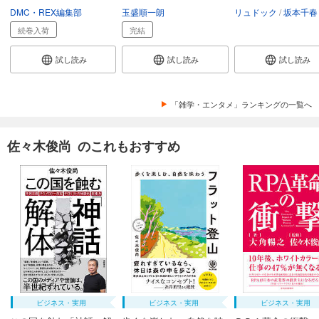
DMC・REX編集部
玉盛順一朗
リュドック
坂本千春
続巻入荷
完結
試し読み
試し読み
試し読み
「雑学・エンタメ」ランキングの一覧へ
佐々木俊尚 のこれもおすすめ
ビジネス・実用
ビジネス・実用
ビジネス・実用