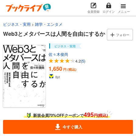
会員登録
ログイン
メニュー
ビジネス・実用
雑学・エンタメ
Web3とメタバースは人間を自由にするか
フォロー
ビジネス・実用
佐々木俊尚
4.2
(5)
1,650
円 (税込)
8
pt
495
新規会員70%OFFクーポンで
円(税込)
今すぐ購入