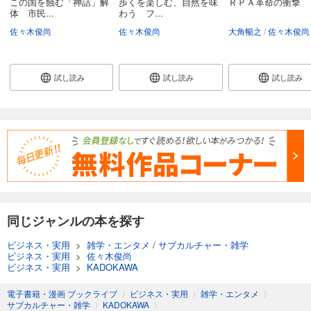
この国を蝕む「神話」解
歩くを楽しむ、自然を味
ＲＰＡ革命の衝撃
体 市民...
わう フ...
佐々木俊尚
佐々木俊尚
大角暢之
佐々木俊尚
試し読み
試し読み
試し読み
同じジャンルの本を探す
ビジネス・実用
>
雑学・エンタメ
/
サブカルチャー・雑学
ビジネス・実用
>
佐々木俊尚
ビジネス・実用
>
KADOKAWA
電子書籍・漫画 ブックライブ
〉
ビジネス・実用
〉
雑学・エンタメ
〉
サブカルチャー・雑学
〉
KADOKAWA
〉