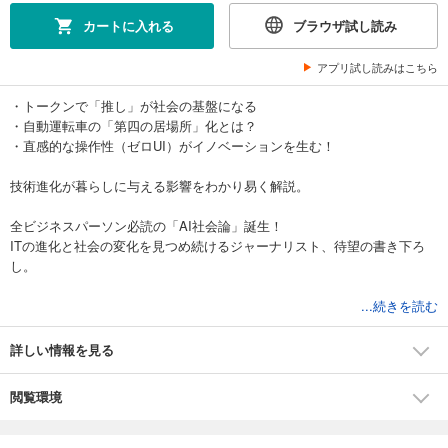
カートに入れる
ブラウザ試し読み
アプリ試し読みはこちら
・トークンで「推し」が社会の基盤になる
・自動運転車の「第四の居場所」化とは？
・直感的な操作性（ゼロUI）がイノベーションを生む！
技術進化が暮らしに与える影響をわかり易く解説。
全ビジネスパーソン必読の「AI社会論」誕生！
ITの進化と社会の変化を見つめ続けるジャーナリスト、待望の書き下ろ
し。
第一章 「安楽な暮らし」か「支配されない自由」か？
...続きを読む
第二章 ウェブ３はビッグテックの「支配」を終わらせることができるの
か？
詳しい情報を見る
第三章 ビッグテック支配から逃れるためのトークンエコノミーへ
第四章 メタバースと自動運転が都市を変える
閲覧環境
第五章 ウェブ３が進化した世界はこうなる
安直な“ビッグテック崩壊論”も、ITリベラリストの成長至上主義も、