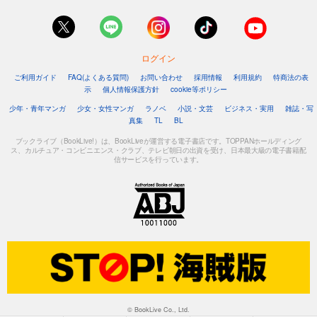
ログイン
ご利用ガイド
FAQ(よくある質問)
お問い合わせ
採用情報
利用規約
特商法の表
示
個人情報保護方針
cookie等ポリシー
少年・青年マンガ
少女・女性マンガ
ラノベ
小説・文芸
ビジネス・実用
雑誌・写
真集
TL
BL
ブックライブ（BookLive!）は、BookLiveが運営する電子書店です。TOPPANホールディング
ス、カルチュア・コンビニエンス・クラブ、テレビ朝日の出資を受け、日本最大級の電子書籍配
信サービスを行っています。
© BookLive Co., Ltd.