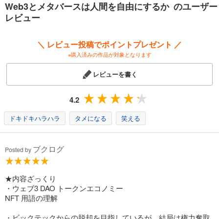
Web3とメタバースは人間を自由にするか のユーザー
現実は置いてけぼりにしてしまうだろう――
レビュー
近年のデータ収集攻防戦から論じられた“ビッグテックＶＳユーザー”とい
う二項対立。
ウェブ３とメタバースの可能性について思索を勧めると、
＼ レビュー投稿でポイントプレゼント ／
誰も予測できなかった、「貨幣経済と贈与経済が重なった」未来社会の
※購入済みの作品が対象となります
実像が見えてきた。
レビューを書く
4.2
ドキドキハラハラ
タメになる
笑える
ブクログ
Posted by
★内容ざっくり
・ウェブ3 DAO トークンエコノミー
NFT 用語の理解
・ビックテックからの脱却を目指しているが、結局は権力奪取