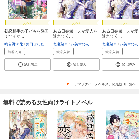
ラノベ
ラノベ
ラノベ
初恋相手の子どもを隣国
ある日突然、夫が愛人を
ある日突然、夫が愛
でひそか...
連れてく...
連れてく...
鳴宮野々花
狐日ひなた
七瀬菜々
八美☆わん
七瀬菜々
八美☆わん
続巻入荷
続巻入荷
続巻入荷
試し読み
試し読み
試し読み
「アマゾナイトノベルズ」の最新刊一覧へ
無料で読める女性向けライトノベル