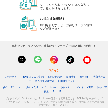
ジャンルや作家ごとなどに本を分類し
て、鍵もかけられます。
お得な通知機能！
通知を許可すると、お得なクーポン情報
などが届きます。
無料マンガ・ラノベなど、豊富なラインナップで188万冊以上配信中！
ログイン
ご利用ガイド
FAQ(よくある質問)
お問い合わせ
採用情報
利用規約
特商法の表
示
個人情報保護方針
cookie等ポリシー
少年・青年マンガ
少女・女性マンガ
ラノベ
小説・文芸
ビジネス・実用
雑誌・写
真集
TL
BL
ブックライブ（BookLive!）は、BookLiveが運営する電子書店です。TOPPANホールディング
ス、カルチュア・コンビニエンス・クラブ、テレビ朝日の出資を受け、日本最大級の電子書籍配
信サービスを行っています。