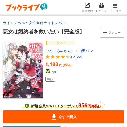
会員登録
ログイン
メニュー
ライトノベル
女性向けライトノベル
悪女は婚約者を救いたい【完全版】
フォロー
ラノベ
ごろごろみかん。
/
山田パン
4.4
(22)
1,188
円 (税込)
5
pt
完結
356
新規会員70%OFFクーポンで
円(税込)
今すぐ購入