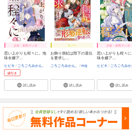
少女・女性マンガ
ラノベ
少女・女性マンガ
思い上がりも程々に。地
お飾り側妃は陛下の退位
思い上がりも程々に
味令嬢ア...
を要求し...
味令嬢ア...
ヒビキ
ごろごろみかん。
ごろごろみかん。
m/g
ヒビキ
ごろごろみか
値引き
試し読み
試し読み
試し読み