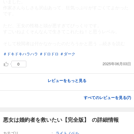
いました。
作家さんらしさも沢山あって、狂気っぷりがすごくてよかった
です。
ただ、王女の性格と頭が悪すぎてびっくりです。
すごいねよくそんなんで生きてこれたね！と思うレベル。
そして校閲者は付かなかったのだろうかと思う
...続きを読む
＃ドキドキハラハラ
＃ドロドロ
＃ダーク
2025年06月03日
0
レビューをもっと見る
すべてのレビューを見る(
7
)
悪女は婚約者を救いたい【完全版】 の詳細情報
カテゴリ
ライトノベル