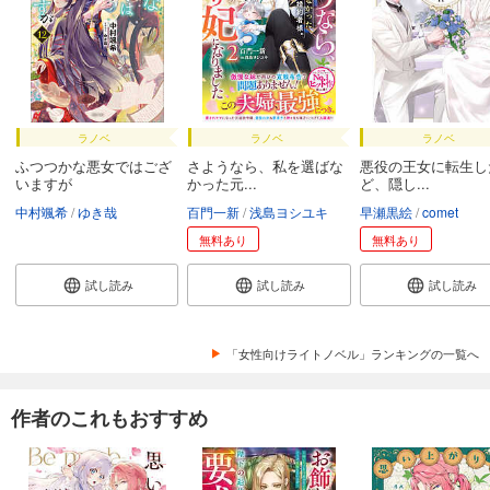
ラノベ
ラノベ
ラノベ
ふつつかな悪女ではござ
さようなら、私を選ばな
悪役の王女に転生し
いますが
かった元...
ど、隠し...
中村颯希
ゆき哉
百門一新
浅島ヨシユキ
早瀬黒絵
comet
無料あり
無料あり
試し読み
試し読み
試し読み
「女性向けライトノベル」ランキングの一覧へ
作者のこれもおすすめ