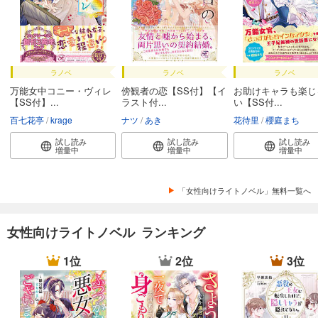
ラノベ
ラノベ
ラノベ
万能女中コニー・ヴィレ
傍観者の恋【SS付】【イ
お助けキャラも楽じ
【SS付】...
ラスト付...
い【SS付...
百七花亭
krage
ナツ
あき
花待里
櫻庭まち
試し読み
試し読み
試し読み
増量中
増量中
増量中
「女性向けライトノベル」無料一覧へ
女性向けライトノベル ランキング
1位
2位
3位