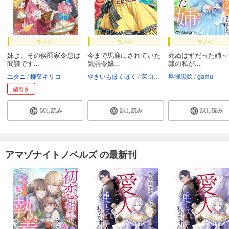
ラノベ
ラノベ
ラノベ
妹よ、その侯爵家令息は
今まで馬鹿にされていた
死ぬはずだった姉～
間諜です...
気弱令嬢...
隷の私が...
ユタニ
柳葉キリコ
やきいもほくほく
深山キリ
早瀬黒絵
gamu
値引き
試し読み
試し読み
試し読み
アマゾナイトノベルズ の最新刊