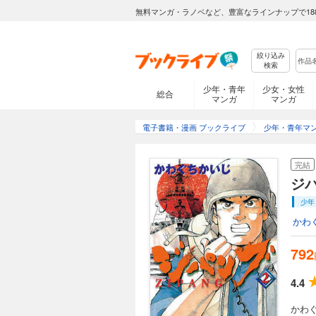
無料マンガ・ラノベなど、豊富なラインナップで18
絞り込み
検索
少年・青年
少女・女性
総合
マンガ
マンガ
電子書籍・漫画 ブックライブ
少年・青年マ
完結
ジ
少年
かわ
792
4.4
かわ