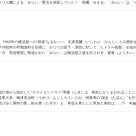
メリカ機による「みらい」撃沈を画策していた！ 危機、せまる。「みらい」は、
）用の自動発射管制モードを選択するのか……!? 本編のほか、外伝「マレーの残
、1942年の横須賀への“帰港”なるか――。石原莞爾（いしわら・かんじ）との密約
平洋戦争の早期講和を目標に、かつての部下・津田に対して「ヒトラー暗殺」を指
一方、帝国軍部に警戒された「みらい」は横須賀入港を許されず、要塞（ようさい
られる。この決定を不服とした「みらい」梅津艦長は、反対に“人質”を要求。なんと
・米内光政（よない・みつまさ）だった――。
殺計画から脱出した“ラストエンペラー”溥儀（ふぎ）は、角松にかくまわれることに
陸軍大将・梅津美治郎（うめづ・よしじろう）だが、関東軍の“謀反（むほん）”を許
更けゆく満州の夜。銃を携（たずさ）え、再会を果たした草加と角松は……!? 本
と）るなかりしか」を同時収録！