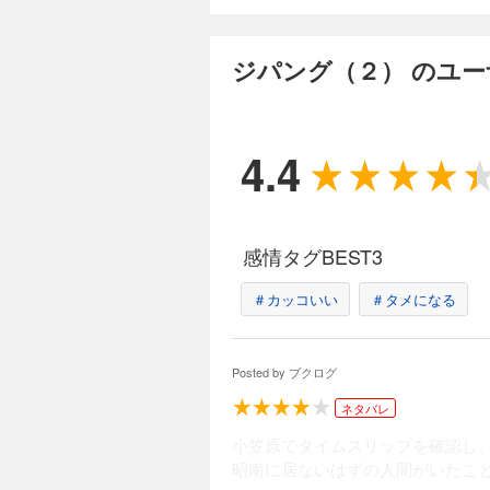
ジパング（１２）
792円 (税込)
ジパング（２） のユ
史上初の「核」が、
に加わり、トラック
を画策していた……
いじが圧倒的なイマ
4.4
完結
ジパング（１３）
792円 (税込)
感情タグBEST3
米軍vs. 「みらい
に戻った草加（くさ
＃カッコいい
（いしわら・かんじ
＃タメになる
密作戦が始動。決戦
完結
Posted by
ブクログ
ジパング（１４）
ネタバレ
792円 (税込)
ただ仲間を守るため
小笠原でタイムスリップを確認し
載多目的偏向翼機「海
昭南に居ないはずの人間がいたこ
る。自衛隊員を貫く