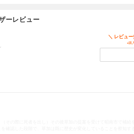
ーザーレビュー
南太平洋、ヨーロッパ、そして満州へ……運命の連鎖を引き起こす!! 連合艦隊の戦
泊地からパラオへ向かう「みらい」。一方草加（くさか）は、ヨーロッパで濃縮ウ
。未来を知る男たちが、“歴史”の最前線へと走り出す――！ 講談社漫画賞受賞。か
＼ レビュ
ジネーションで描き出す、歴史横断超大作！
※購
」部隊……“セクションS”始動。太平洋の“謎（リドル）”を排除せよ！ ――濃縮ウラ
か）は、帝国海軍に捕捉（ほそく）される。しかしその隠密裏（おんみつり）では
）が動いていた！ 一方、米海軍内では、謎の艦「みらい」と決着をつけるべく、
の海はニューギニア沖、ダンピール海峡……!!
に……。「みらい」に迫る、回避不可能な500ポンド爆弾。機長・佐竹に迷いはな
、（その際に死者を出し）その後草加の提案を受けて昭南市で補給
鳥」、壮絶なるラストフライト!! そして“60年後の未来人”たちは、存在意義に揺
とを確認した段階で、草加は既に歴史が変化していることを察知す
べきか、それとも帝国海軍の一員となるべきなのか……!? かわぐちかいじが描き