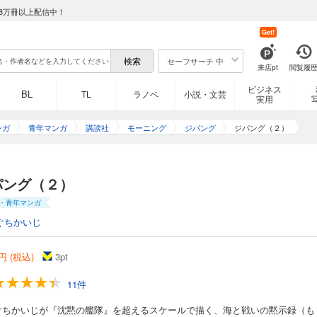
8万冊以上配信中！
Get!
セーフサーチ 中
来店pt
閲覧履
ビジネス
BL
TL
ラノベ
小説・文芸
実用
ンガ
青年マンガ
講談社
モーニング
ジパング
ジパング（２）
パング（２）
・青年マンガ
ぐちかいじ
円 (税込)
3
pt
11件
ぐちかいじが『沈黙の艦隊』を超えるスケールで描く、海と戦いの黙示録（も