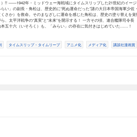
）!! ――1942年・ミッドウェー海戦域にタイムスリップした21世紀のイー
みらい」の副長・角松は、歴史的に“死ぬ運命だった”謎の大日本帝国海軍少佐
（くさか）を救命。そのまなざしに運命を感じた角松は、歴史の塗り替えを覚
ら、太平洋戦争の“真実”と“未来”を開示する！ 一方その頃、連合艦隊司令長
山本五十六（いそろく）も、「みらい」の存在に気付きはじめていた……！
劇
タイムスリップ・タイムリープ
アニメ化
メディア化
講談社漫画賞