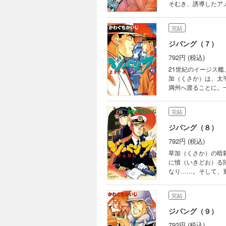
そむき、誘導したア
事態（ハルマゲドン
収録！
完結
ジパング（７）
792円 (税込)
21世紀のイージス艦
加（くさか）は、太
満州へ渡ることに。
島沖への停泊を命じ
応じたのは海軍大将
完結
ジパング（８）
792円 (税込)
草加（くさか）の暗
に憤（いきどお）る
なり……。そして、
外伝「至誠に悖（も
完結
ジパング（９）
792円 (税込)