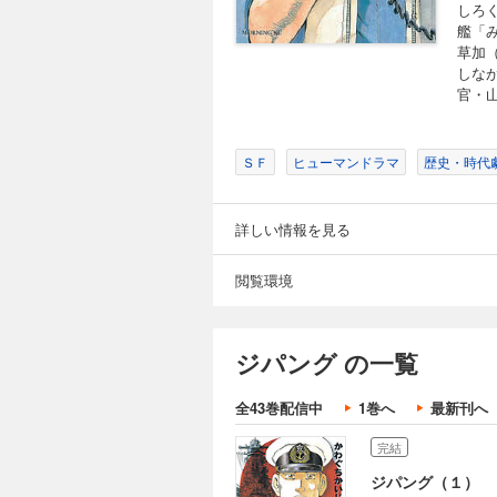
しろく
艦「
草加
しなが
官・
ＳＦ
ヒューマンドラマ
歴史・時代
詳しい情報を見る
閲覧環境
ジパング の一覧
全43巻配信中
1巻へ
最新刊へ
完結
ジパング（１）