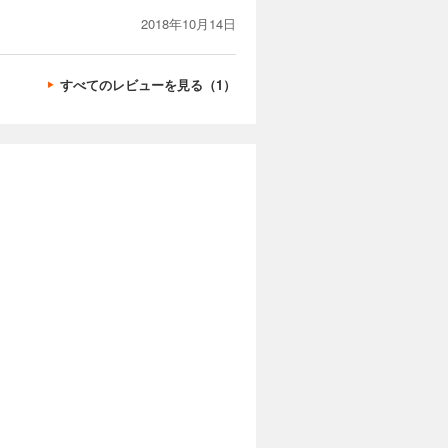
2018年10月14日
カートに入れる
すべてのレビューを見る（1）
試し読み
動を起こ
スケール
カートに入れる
試し読み
”。彼ら
）、その
を待つの
カートに入れる
試し読み