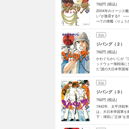
792円 (税込)
200X年のイージス
い”が激震する!!
べての僚艦（りょうか
「みらい」は、撃墜
受賞。圧倒的なイマ
完結
ジパング（２）
792円 (税込)
かわぐちかいじが『沈
ッドウェー海戦域に
た”謎の大日本帝国
しながら、太平洋戦争
も、「みらい」の存
完結
ジパング（３）
792円 (税込)
1942年、太平洋
は、大日本帝国軍を
下・津田に“正体”
る軍人たち”の想い