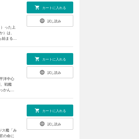
カートに入れる
試し読み
ら）った上
か）は、
ら始まる屈
カートに入れる
試し読み
平洋中心
頃、戦艦
っかん）
）」を要
カートに入れる
試し読み
ジス艦「み
官の命に