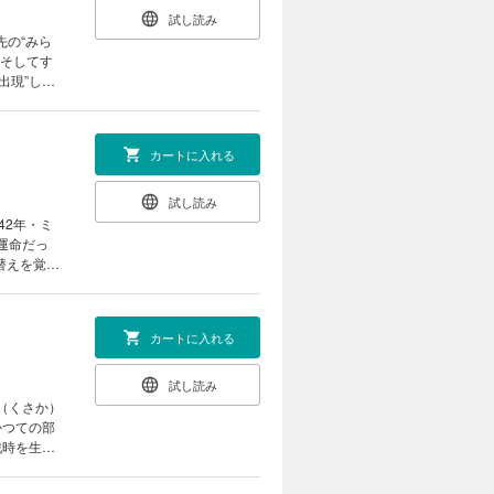
試し読み
先の“みら
。そしてす
出現”した
談社漫画賞
カートに入れる
試し読み
42年・ミ
運命だっ
替えを覚悟
そろく）
カートに入れる
試し読み
（くさか）
かつての部
戦時を生き
…！