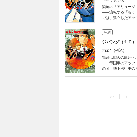
緊迫の「アリュージョ
――流転する「もう
では、孤立したアッ
（くさか）のライバ
完結
ジパング（１０）
792円 (税込)
舞台は戦火の欧州へ
――帝国軍のアッツ
の頃、地下潜行中の
計画の後ろ盾（だて
完結
ジパング（１１）
<<
<
792円 (税込)
再会、衝撃の告白。
ン」号謁見（えっけ
田に微笑みかけ、草
的”が、明らかにな
完結