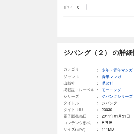
戦いの黙示録（もく
0
完結
ジパング（１５）
792円 (税込)
「みらい」、決裂!
す。だが、角松と尾
で描き出す、海と戦い
ジパング（２） の詳細
完結
カテゴリ
：
少年・青年マンガ
ジパング（１６）
ジャンル
：
青年マンガ
792円 (税込)
出版社
：
講談社
「この」日本は、紛
掲載誌・レーベル
：
モーニング
と入れ替わるように
シリーズ
：
ジパングシリーズ
男……。いつしか言
は、繰り返される苛
タイトル
：
ジパング
タイトルID
：
20030
完結
電子版発売日
：
2011年01月31日
ジパング（１７）
コンテンツ形式
：
EPUB
792円 (税込)
サイズ(目安)
：
111MB