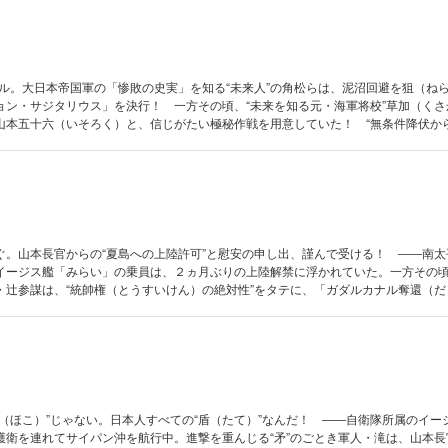
ナル。大日本帝国軍の「惨敗の史実」を知る“未来人”の角松らは、泥沼回避を狙（ね
ョン・サジタリウス」を決行！ 一方その頃、“未来を知る元・海軍将校”草加（くさ
山本五十六（いそろく）と、信じがたい極秘作戦を用意していた！ “無条件降伏か
加には、角松たちの21世紀とは違う未来＝「ジパング」が、見えていた――!!
ぐ。山本長官からの“夏島への上陸許可”と慰安の申し出、謹んで受ける！ ――南太
イージス艦「みらい」の乗員は、２ヵ月ぶりの上陸解禁に浮かれていた。一方その
・辻参謀は、“統帥権（とうすいけん）の絶対性”をタテに、「ガダルカナル奪還（だ
。“未来の敗戦史”を知る山本は、せめて犠牲を最小限に抑えるべく、「あの艦（ふね
矛（ほこ）”じゃない。日本人すべての“盾（たて）”なんだ！ ――自衛隊所属のイー
護衛を連れてサイパン沖を航行中。進撃を重んじる“矛”のごとき軍人・滝は、山本長