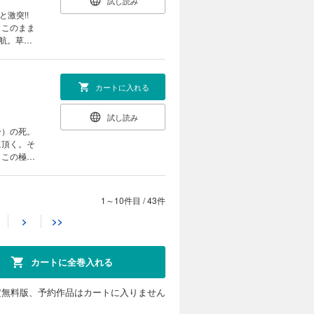
試し読み
と激突!!
。このまま
航。草加
カートに入れる
試し読み
ー）の死。
に頂く。そ
。この極秘
1～10件目
/
43件
カートに入れる
>
>>
試し読み
ェッペリ
暗殺者・津
カートに全巻入れる
の訪欧目
定無料版、予約作品はカートに入りません