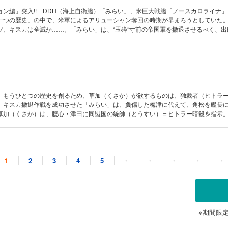
ン編」突入!! DDH（海上自衛艦）「みらい」、米巨大戦艦「ノースカロライナ」
一つの歴史」の中で、米軍によるアリューシャン奪回の時期が早まろうとしていた
ツ、キスカは全滅か……。「みらい」は、“玉砕”寸前の帝国軍を撤退させるべく、出
ル・滝参謀とともに、濃霧の海戦を展開するのだが……!?
。もうひとつの歴史を創るため、草加（くさか）が欲するものは、独裁者（ヒトラ
、キスカ撤退作戦を成功させた「みらい」は、負傷した梅津に代えて、角松を艦長
草加（くさか）は、腹心・津田に同盟国の統帥（とうすい）＝ヒトラー暗殺を指示
）は、やはり“あの人物”だった……！
1
2
3
4
5
・
・
・
・
・
そして静寂のクライマックス――。舞台は大空襲のベルリンの夜、「グラーフ・ツ
ん）を経て、孤高の別荘「ケールシュタインハウス」へ……。総統（ヒトラー）は
加（くさか）は吹雪（ふぶき）の中で津田を待つ。そして草加の腹蔵する“もう一つ
る……！ 本編のほか、外伝「フレンドシップ」を同時収録！
※期間限