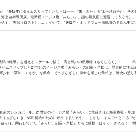
艦が、1942年にタイムスリップしたならば――。“来（きた）る”太平洋戦争が、その
 ――海上自衛隊所属、最新鋭イージス艦「みらい」、謎の暴風雨に遭遇（そうぐう）
ん）、失踪（ロスト）……。やがて、1942年・ミッドウェー海戦域のド真ん中に“
（げきつい）された海軍将校を救助。そして、「歴史」は塗り替えられる――!! 講
ジネーションで描き出される、歴史横断超大作！
黙の艦隊』を超えるスケールで描く、海と戦いの黙示録（もくしろく）!! ――19
タイムスリップした21世紀のイージス艦「みらい」の副長・角松は、歴史的に“死ぬ
海軍少佐・草加（くさか）を救命。そのまなざしに運命を感じた角松は、歴史の塗り
の“真実”と“未来”を開示する！ 一方その頃、連合艦隊司令長官・山本五十六（い
在に気付きはじめていた……！
戦争直前のシンガポール。21世紀のイージス艦「みらい」に救命された海軍将校・草加
欺（あざむ）き、燃料補給のために奔走（ほんそう）。しかし、すんでのところで
を見破られ、同行していた「みらい」副長・角松とともに捕捉（ほそく）される！ “
を知った角松は、「ある賭け」に出る。そして舵（かじ）は一路、ガダルカナルへ…