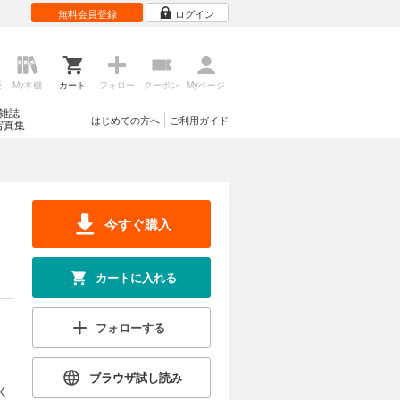
無料会員登録
ログイン
歴
My本棚
カート
フォロー
クーポン
Myページ
雑誌
はじめての方へ
ご利用ガイド
写真集
今すぐ購入
カートに入れる
フォローする
ブラウザ試し読み
く