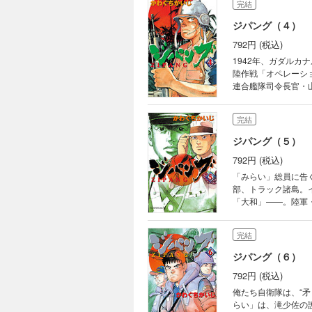
完結
ジパング（４）
792円 (税込)
1942年、ガダルカ
陸作戦「オペレーシ
連合艦隊司令長官・
辱の戦後”を認めぬ草
完結
ジパング（５）
792円 (税込)
「みらい」総員に告
部、トラック諸島。
「大和」――。陸軍
命令」を山本に要求
求するのだが……!?
完結
ジパング（６）
792円 (税込)
俺たち自衛隊は、“
らい」は、滝少佐の