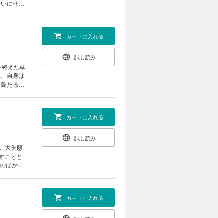
ついに非常
照」も同時
カートに入れる
試し読み
を終えた草
示、自身は
）島たる猿
、これに
カートに入れる
試し読み
。大失態
すことと
編のほか、
カートに入れる