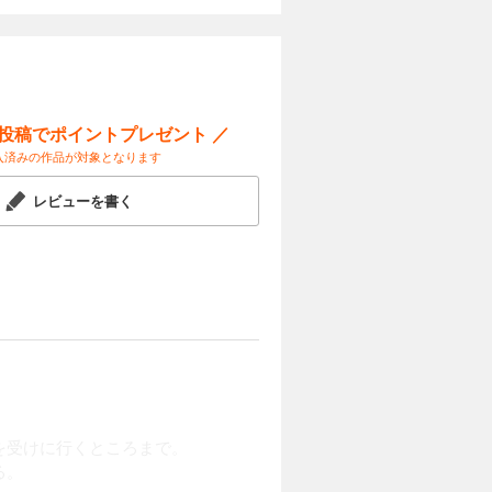
カートに入れる
試し読み
線縮小作戦
ランの入手
わぐちか
ー投稿でポイントプレゼント ／
入済みの作品が対象となります
カートに入れる
レビューを書く
試し読み
ンを手に満州
、石原莞爾
大規模な秘
カートに入れる
試し読み
かった。艦
を受けに行くところまで。
れはじめ
る。
出す、海と