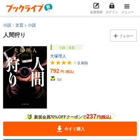
会員登録
ログイン
メニュー
小説・文芸
小説
人間狩り
フォロー
小説・文芸
犬塚理人
3.9
(9)
792
円 (税込)
3
pt
237
新規会員70%OFFクーポンで
円(税込)
今すぐ購入