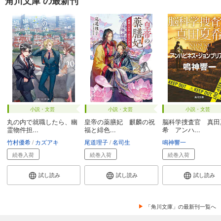
角川文庫 の最新刊
小説・文芸
小説・文芸
小説・文芸
丸の内で就職したら、幽
皇帝の薬膳妃 麒麟の祝
脳科学捜査官 真田
霊物件担...
福と緋色...
希 アンハ...
竹村優希
カズアキ
尾道理子
名司生
鳴神響一
続巻入荷
続巻入荷
続巻入荷
試し読み
試し読み
試し読み
「角川文庫」の最新刊一覧へ