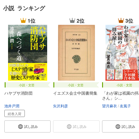
小説 ランキング
1位
2位
3位
小説・文芸
小説・文芸
小説・文芸
ハヤブサ消防団
イエズス会士中国書簡集
「わが家は祇園の拝
さん」シ...
池井戸潤
矢沢利彦
望月麻衣
友風子
続巻入荷
試し読み
試し読み
試し読み