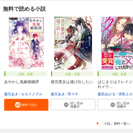
無料で読める小説
小説・文芸
小説・文芸
小説・文芸
あやかし鬼嫁婚姻譚
後宮悪女は逃げ出したい
はじまりはクレイジ
れイケ...
朧月あき
セカイメグル
朧月あき
宵マチ
森田あひる
冴島ユカ
試し読み
試し読み
無料で読む
増量中
増量中
「小説」無料一覧へ