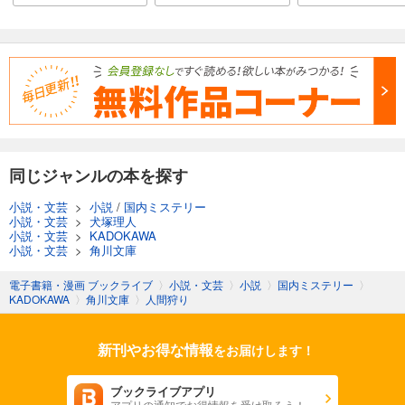
同じジャンルの本を探す
小説・文芸
>
小説
/
国内ミステリー
小説・文芸
>
犬塚理人
小説・文芸
>
KADOKAWA
小説・文芸
>
角川文庫
電子書籍・漫画 ブックライブ
〉
小説・文芸
〉
小説
〉
国内ミステリー
〉
KADOKAWA
〉
角川文庫
〉
人間狩り
新刊やお得な情報
をお届けします！
ブックライブアプリ
アプリの通知でお得情報を受け取ろう！