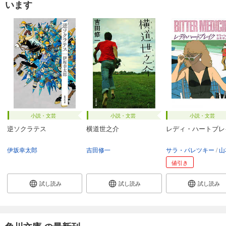
います
小説・文芸
小説・文芸
小説・文芸
逆ソクラテス
横道世之介
レディ・ハートブレ
伊坂幸太郎
吉田修一
サラ・パレツキー
山本
値引き
試し読み
試し読み
試し読み