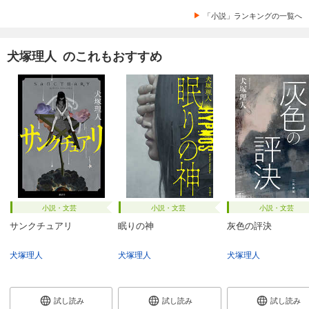
「小説」ランキングの一覧へ
犬塚理人 のこれもおすすめ
小説・文芸
小説・文芸
小説・文芸
サンクチュアリ
眠りの神
灰色の評決
犬塚理人
犬塚理人
犬塚理人
試し読み
試し読み
試し読み