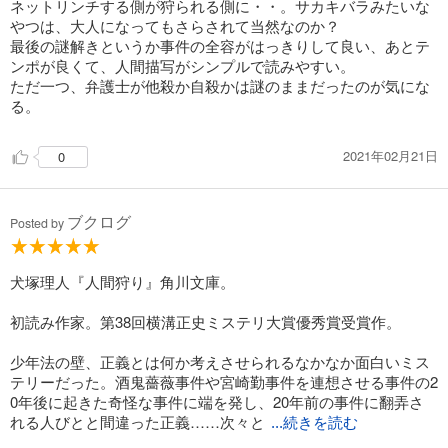
ネットリンチする側が狩られる側に・・。サカキバラみたいな
やつは、大人になってもさらされて当然なのか？
最後の謎解きというか事件の全容がはっきりして良い、あとテ
ンポが良くて、人間描写がシンプルで読みやすい。
ただ一つ、弁護士が他殺か自殺かは謎のままだったのが気にな
る。
2021年02月21日
0
ブクログ
Posted by
犬塚理人『人間狩り』角川文庫。
初読み作家。第38回横溝正史ミステリ大賞優秀賞受賞作。
少年法の壁、正義とは何か考えさせられるなかなか面白いミス
テリーだった。酒鬼薔薇事件や宮崎勤事件を連想させる事件の2
0年後に起きた奇怪な事件に端を発し、20年前の事件に翻弄さ
れる人びとと間違った正義……次々と
...続きを読む