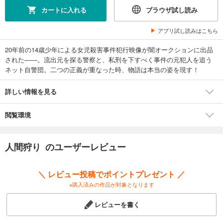
カートに入れる
ブラウザ試し読み
アプリ試し読みはこちら
20年前の14歳少年による女児殺害事件犯行映像が闇オークションに出品
された――。流出元を探る警察と、私刑を下すべく事件の元犯人を追う
ネット自警団。二つの正義が重なった時、物語は本当の姿を現す！
詳しい情報を見る
閲覧環境
人間狩り のユーザーレビュー
＼ レビュー投稿でポイントプレゼント ／
※購入済みの作品が対象となります
レビューを書く