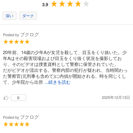
3.9
深い
ダーク
ブクログ
Posted by
20年前、14歳の少年Aが女児を殺して、目玉をくり抜いた。少
年Aはその殺害現場および目玉をくり抜く状況を撮影してお
り、そのビデオは捜査資料として警察に保管されていた。
だがビデオが流出する。警察内部の犯行が疑われ、当時関わっ
た警察官(元刑事も含めて)に内偵が開始される。時を同じくし
て、少年院から出所
...続きを読む
2025年12月13日
0
ブクログ
Posted by