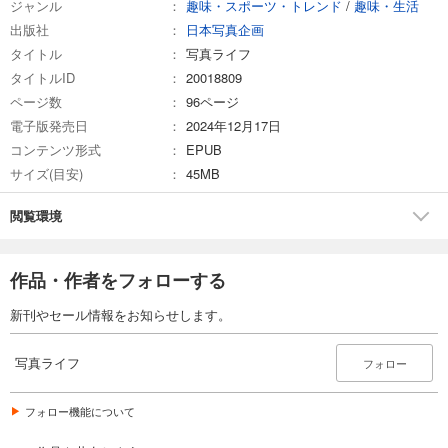
ジャンル
趣味・スポーツ・トレンド
/
趣味・生活
試し読み
出版社
日本写真企画
あらすじを表示する
タイトル
写真ライフ
写真ライフ2022年10月号
タイトルID
20018809
899
円 (税込)
ページ数
96ページ
カート
電子版発売日
2024年12月17日
コンテンツ形式
EPUB
試し読み
サイズ(目安)
45MB
あらすじを表示する
写真ライフ2022年7月号
閲覧環境
838
円 (税込)
カート
作品・作者をフォローする
試し読み
新刊やセール情報をお知らせします。
あらすじを表示する
写真ライフ2022年4月号
写真ライフ
フォロー
838
円 (税込)
カート
フォロー機能について
試し読み