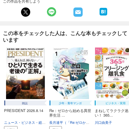
この作品を共有しよう
あらすじを表示する
写真ライフ2022年1月号
838
円 (税込)
カート
この本をチェックした人は、こんな本もチェックして
います
試し読み
あらすじを表示する
写真ライフ2021年10月号
838
円 (税込)
カート
試し読み
あらすじを表示する
写真ライフ2021年7月号
雑誌
少年・青年マンガ
ビジネス・実用
899
円 (税込)
カート
PRESIDENT 2026.8.14
Re：ゼロから始める異世
まねしてラクラク迷
界生活 ...
い！ 365...
ニュース・ビジネス・総合
ビジネス
長月達平（「Re:ゼロから始める異世界生活」KADOKAWA/MF文庫J刊）
川口由美子
試し読み
あらすじを表示する