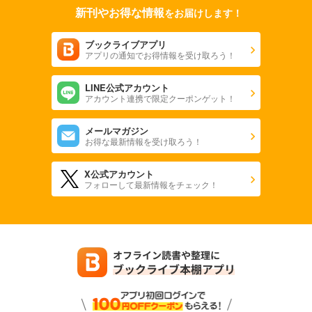
新刊やお得な情報
をお届けします！
838
円 (税込)
カート
ブックライブアプリ
アプリの通知でお得情報を受け取ろう！
試し読み
あらすじを表示する
LINE公式アカウント
写真ライフ2019年夏号
アカウント連携で限定クーポンゲット！
838
円 (税込)
カート
メールマガジン
お得な最新情報を受け取ろう！
試し読み
あらすじを表示する
X公式アカウント
フォローして最新情報をチェック！
写真ライフ2019年春号
838
円 (税込)
カート
試し読み
あらすじを表示する
写真ライフ2019年冬号