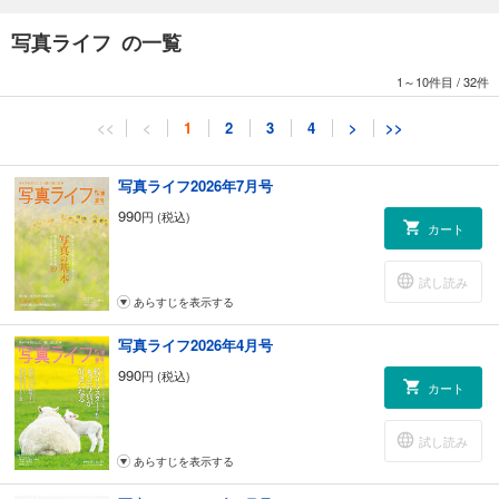
特集2 寒い冬は暖かい家で撮るのに限る！ 自宅を最高の撮影にする方法
早坂華乃
写真ライフ の一覧
自宅を「最高の撮影スポット」に変えよう！ 身近な空間でも、ちょっと
した工夫で「映える写真」を撮ることができます。特別な場所に出かけ
1～10件目
/
32件
ずとも、自宅にいながらいろいろな撮影を楽しめるテクニックをご紹介
します。解説していただくのは早坂華乃さんです。家でこんなに素敵な
<<
<
1
2
3
4
>
>>
写真が撮れるなら、寒い外にいかなくても（笑）、楽しめそうです。
特集3 作品づくりの大切なパートナー 三脚があるから撮れる大切な一枚
木村楓也
写真ライフ2026年7月号
デジタル時代になり、高感度性能が飛躍的にアップしたことで、手持ち
990
円 (税込)
で撮れる範囲がグンと広がりました。でも、三脚があるから撮れる世界
カート
があるのです。そして三脚を使うことで正確なフレーミングがしやすく
もなるのです。使い方の基本を覚えたら面倒なイメージは一気に解消さ
試し読み
れます。なぜ写真家は三脚を必要とするのか、カタログの見方／タイプ
あらすじを表示する
別おすすめ三脚カタログと合わせて、三脚の魅力をお伝えしていきま
す。
写真ライフ2026年4月号
特別付録 2025Calendar 斎藤ちはる「グッと！ な一瞬を探して」
990
円 (税込)
テレビ朝日アナウンサーであり、本誌で連載を担当している斎藤ちはる
カート
さんが撮りためた写真で構成する2025年カレンダーが特別付録となりま
す。季節の被写体を斎藤さんの目線で切り取ったオリジナリティーのあ
試し読み
る世界観が広がります。やさしい色調で描かれた作品で一年間心癒され
あらすじを表示する
ながら、日々を楽しむことができます。
好評連載 わたしの心、ウゴク、ハネル、オドル。 ～グッド！な一瞬を探