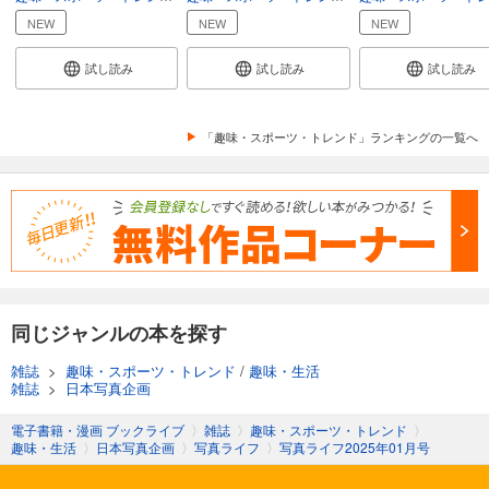
写真ライフ2020年7月号
NEW
NEW
NEW
838
円 (税込)
カート
試し読み
試し読み
試し読み
試し読み
あらすじを表示する
「趣味・スポーツ・トレンド」ランキングの一覧へ
写真ライフ2020年4月号
838
円 (税込)
カート
試し読み
あらすじを表示する
写真ライフ2020年冬号
同じジャンルの本を探す
838
円 (税込)
雑誌
>
趣味・スポーツ・トレンド
/
趣味・生活
カート
雑誌
>
日本写真企画
試し読み
電子書籍・漫画 ブックライブ
〉
雑誌
〉
趣味・スポーツ・トレンド
〉
あらすじを表示する
趣味・生活
〉
日本写真企画
〉
写真ライフ
〉
写真ライフ2025年01月号
写真ライフ2019年秋号