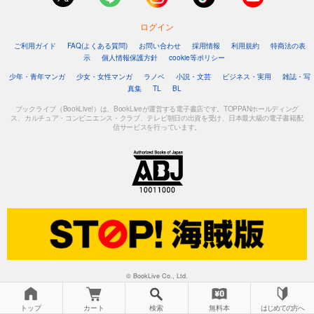
ログイン
ご利用ガイド
FAQ(よくある質問)
お問い合わせ
採用情報
利用規約
特商法の表
示
個人情報保護方針
cookie等ポリシー
少年・青年マンガ
少女・女性マンガ
ラノベ
小説・文芸
ビジネス・実用
雑誌・写
真集
TL
BL
ブックライブ（BookLive!）は、BookLiveが運営する電子書店です。TOPPANホールディング
ス、カルチュア・コンビニエンス・クラブ、テレビ朝日の出資を受け、日本最大級の電子書籍配
信サービスを行っています。
© BookLive Co., Ltd.
トップ
カート
検索
無料本
はじめての方へ