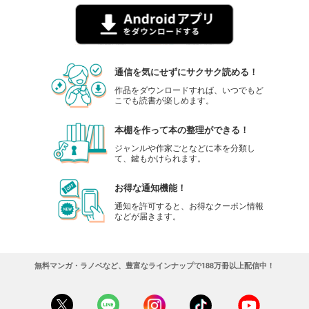
838
円 (税込)
カート
試し読み
あらすじを表示する
通信を気にせずにサクサク読める！
写真ライフ2018年秋号
作品をダウンロードすれば、いつでもど
こでも読書が楽しめます。
838
円 (税込)
カート
本棚を作って本の整理ができる！
試し読み
ジャンルや作家ごとなどに本を分類し
あらすじを表示する
て、鍵もかけられます。
お得な通知機能！
通知を許可すると、お得なクーポン情報
などが届きます。
無料マンガ・ラノベなど、豊富なラインナップで188万冊以上配信中！