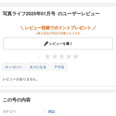
試し読み
写真ライフ2025年01月号 のユーザーレビュー
あらすじを表示する
写真ライフ2023年7月号
＼ レビュー投稿でポイントプレゼント ／
838
円 (税込)
※購入済みの作品が対象となります
カート
レビューを書く
試し読み
あらすじを表示する
-
写真ライフ2023年4月号
カッコいい
タメになる
アガる
838
円 (税込)
カート
レビューがありません。
試し読み
あらすじを表示する
写真ライフ2023年1月号
この号の内容
838
円 (税込)
カート
カテゴリ
雑誌