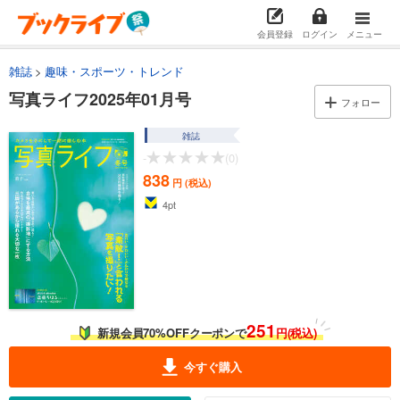
会員登録
ログイン
メニュー
雑誌
趣味・スポーツ・トレンド
写真ライフ2025年01月号
フォロー
雑誌
-
(0)
838
円 (税込)
4
pt
251
新規会員70%OFFクーポンで
円(税込)
今すぐ購入