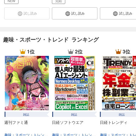
NEW
完結
写真ライフ2021年4月号
試し読み
試し読み
試し読み
838
円 (税込)
カート
試し読み
趣味・スポーツ・トレンド ランキング
あらすじを表示する
1位
2位
3位
写真ライフ2021年1月号
838
円 (税込)
カート
試し読み
あらすじを表示する
写真ライフ2020年10月号
838
円 (税込)
カート
雑誌
雑誌
雑誌
週刊ファミ通
日経ソフトウエア
日経トレンディ
試し読み
あらすじを表示する
趣味・スポーツ・トレンド
趣味・生活
趣味・スポーツ・トレンド
趣味・生活