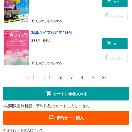
カート
試し読み
あらすじを表示する
写真ライフ2024年4月号
838
円 (税込)
カート
試し読み
あらすじを表示する
写真ライフ2024年01月号【電子版には付録はつきません】
<<
<
1
2
3
4
>
>>
838
円 (税込)
カート
カートに全巻入れる
試し読み
※期間限定無料版、予約作品はカートに入りません
あらすじを表示する
写真ライフ2023年10月号
新刊オート購入
838
円 (税込)
カート
新刊オート購入について