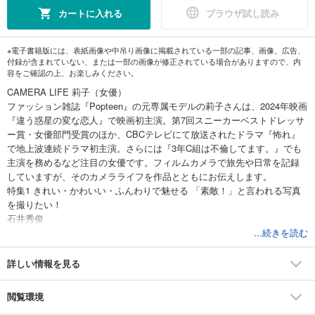
カートに入れる
ブラウザ試し読み
※電子書籍版には、表紙画像や中吊り画像に掲載されている一部の記事、画像、広告、
付録が含まれていない、または一部の画像が修正されている場合がありますので、内
容をご確認の上、お楽しみください。
CAMERA LIFE 莉子（女優）
ファッション雑誌『Popteen』の元専属モデルの莉子さんは、2024年映画
『違う惑星の変な恋人』で映画初主演。第7回スニーカーベストドレッサ
ー賞・女優部門受賞のほか、CBCテレビにて放送されたドラマ『怖れ』
で地上波連続ドラマ初主演。さらには『3年C組は不倫してます。』でも
主演を務めるなど注目の女優です。フィルムカメラで旅先や日常を記録
していますが、そのカメラライフを作品とともにお伝えします。
特集1 きれい・かわいい・ふんわりで魅せる 「素敵！」と言われる写真
を撮りたい！
石井秀俊
「映え写真」などの言葉が、日常的に使われるようになりましたが、や
...続きを読む
っぱり撮った写真が「素敵！」と言われるのは嬉しいものです。でも、
いいなと思って撮った写真がどこか平凡に感じられたりして思い通りに
詳しい情報を見る
はいかないもの。そこで、PART１から10にわけて素敵に撮るための方法
を解説。教えてくれるのは「おしゃれフォト」の第一人者・石井秀俊さ
閲覧環境
んです。