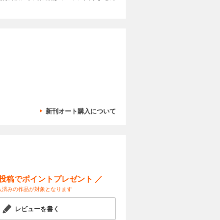
しめます！
ュアルモー
もう 藤村
カートに入れる
んでもらえ
色がより魅
真ライフオ
者にこそ挑
試し読み
う。 写真
メラ・写真
カフェ。甘
、いざ自分
ートフォー
く、もっと
が意外にも
カメラの性
早川華乃）
するのか考
添削講座フ
ティはぐん
カートに入れる
（大浦タケ
紅葉のシー
新刊オート購入について
てでも大丈
試し読み
紅葉は３つ
ッコイイ写
真が垢抜け
表現は見る
だけで、写
出で描く
はずです。
真に残そう
た写真に仕
使えば綺麗
スでできた
めるチャン
とができる
していただ
ー投稿でポイントプレゼント ／
カートに入れる
真のいいと
く撮るのが
入済みの作品が対象となります
コラボ企
本特集では
少年野球の
試し読み
影テクニ
す。日本を代
レビューを書く
は、そんな
中でもファ
 特集
している中