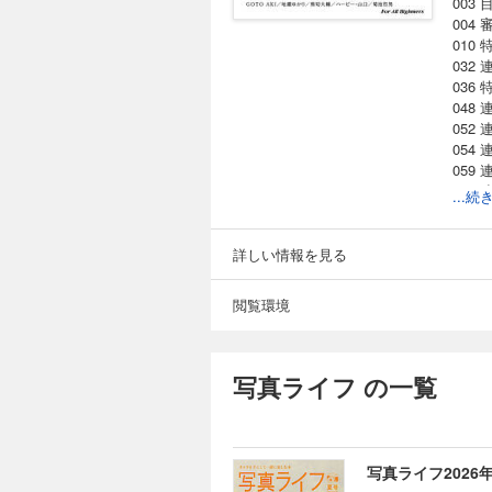
003 
004
010
032
036
048
052
054
059
062
...
078
080
086
詳しい情報を見る
088
閲覧環境
写真ライフ の一覧
写真ライフ2026