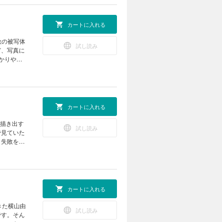
そんな心構
がります。
カートに入れる
鉄道写真の
秋の被写体
試し読み
て、一度は
ど、写真に
かりやす
よう ・車
鈴木知子
。引き算の
のフレーミ
り続けるプ
力と技術を
カートに入れる
撮影テクニ
写真で表現
を描き出す
試し読み
で見ていた
座フォトナ
。失敗を恐
攻め
現場ですぐ
きますが、
撮影となっ
グングン撮
カートに入れる
変わらずに
住む場所。
きた横山由
試し読み
光景は絶景
です。そん