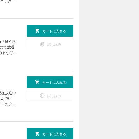
ンフォトコ
かと思いま
る被写体と
リティの作
て大人気で
カートに入れる
写真家とし
外に撮り方
映画『違う惑
試し読み
ビにて放送
は魅力たっ
めるなど注
います。ち
伝えしま
の春、撮り
るのは嬉し
も知らない
もの。そこ
識を学ぶべ
一人者・石
カートに入れる
聞かれるこ
自宅を「最
集３
きます。特
現在放送中
、カメラバ
試し読み
していただ
組んでい
機材を収納
めそうで
るのでしょ
になり、高
撮影が挙げ
ラバッグを
から撮れる
作品に仕上
本を覚えた
説します。
ためのライ
プ別おすす
ンテスト
る「グッ
えれば、ポ
カートに入れる
りためた写
ることを解