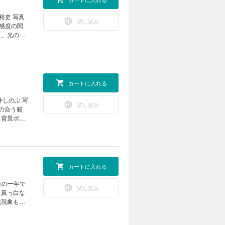
裕史 写真
試し読み
感度の関
に、光の向
分の感覚を
Ｏ感度／ヒ
ラスト／ホ
視線誘導／
カートに入れる
入門特集。
のコツを
しのぶ 写
試し読み
なくても楽
の合う範
、背景ボケ
も写真表現
の配慮を
ポイントを
広くカバ
カートに入れる
ム7選」を
試し読み
ー、花撮影
。真っ白な
役立つレフ
然現象も魅
ム指南で