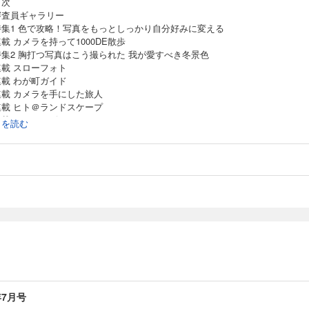
目次
 審査員ギャラリー
 特集1 色で攻略！写真をもっとしっかり自分好みに変える
 連載 カメラを持って1000DE散歩
 特集2 胸打つ写真はこう撮られた 我が愛すべき冬景色
 連載 スローフォト
 連載 わが町ガイド
 連載 カメラを手にした旅人
 連載 ヒト＠ランドスケープ
 連載 フォトナビ
続きを読む
 連載 写真ライフ撮影教室
 連載 撮影地別撮り方ガイド
 連載 一眼初心者は動物園で
 写真ライフコンテスト
年7月号