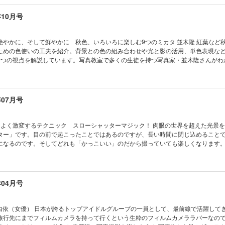
い方を知っておかないと撮れないばかりか、多くの人に迷惑がかかります。まずは
えてもらいます！ ３ 冬の鉄道を撮る 石田俊幸 雪の中を疾走する鉄道は絵
年10月号
雑然とした周囲の様子も雪がきれいに隠してくれて、車体の輪郭が明確に浮かび上
もありますが、広大な風景を活かした撮影もいつかは撮りたいものです。情緒ある
真を始めたという方
艶やかに、そして鮮やかに 秋色、いろいろに楽しむ9つのミカタ 並木隆 紅葉など
も魅了されたうちのひとり。特に北海道は漆黒の闇に浮かぶ星を撮れる場所もあっ
ための色使いの工夫を紹介。背景との色の組み合わせや光と影の活用、単色表現な
ます。今回は、一発撮りで星空を撮る方法をお伝えします。 ・冬の北海道ベストスポッ
9つの視点を解説しています。写真教室で多くの生徒を持つ写真家・並木隆さんがわ
立ち寄りたいスポット ・冬の北海道撮影 準備編／現場編 ・撮影ツアーに参加してみ
特集２ おしゃれで素敵な写真になる！ 何気ない瞬間をアートに変えるスナップ術 
方
・視点などを工夫することで、日常の風景を印象的な作品に昇華させる方法を紹介
ン、逆光・シルエット、リフレクション、動きの表現、季節感の色使い、視線誘導
ップをアートに変える多彩なテクニックが解説されています。 特集３ 40年以上撮
年07月号
トンボ写真の撮り方 田中博 田中博氏が40年以上の経験をもとに、トンボ撮影の魅
・生息地ごとの観察ポイントや、構図・光・レンズ選び・カメラ設定など実践的な
産卵、群れ、夕景など多彩なシーンを捉えるための工夫も満載で、童謡の世界観を
こよく激変するテクニック スローシャッターマジック！ 肉眼の世界を超えた光景
、ハネル、オドル。 ～グッド！な一瞬を探して～ テ
ター」です。目の前で起こったことではあるのですが、長い時間に閉じ込めること
藤ちはる □写真上達講座 写真ライフオープンフォトコンテスト（近井沙妃）／添削講
になるのです。そしてどれも「かっこいい」のだから撮っていても楽しくなります
ターマジックを堪能しましょう！ ■スロー風景を描き出す 萩原れいこ ■流し撮りで
光跡のキセキ写真を撮る！ 藤村大介 ■スロースナップで流す 鈴木サトル 特集2 
教えます！ 夏に撮りたい被写体をどう撮ったらいいの？ 斎藤裕史 暑い夏がやって
らいいの……」と悩んでいたら、時間がかかるは、暑さにやられるはで効率の悪い
年04月号
で迷わずに撮るために「選択」のヒントをご紹介します。頭に入れておくだけで、
です！ 特集3 屋上や展望台から撮る！ スカイフォトのススメ 荒谷良一 太古から
見てきた太陽や月や空、かつて北斎も描いた富士山。そして現在に生きる私たちが
E 横山由依（女優） 日本が誇るトップアイドルグループの一員として、最前線で活躍して
見られる喜び、そんな壮大な写真を撮ってみませんか！ 高いところから見下ろした
旅行先にまでフィルムカメラを持って行くという生粋のフィルムカメララバーなの
ロの撮影現場に同行する！ 山岸伸／近井沙妃 好評連載 わたしの心、ウゴク、ハネル、