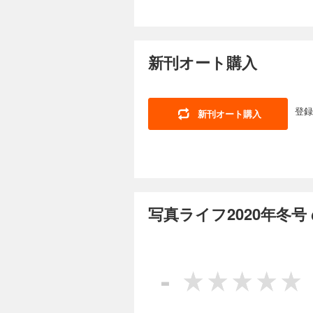
ルするか。ほぼそれ
見え方になります。
写真ライフ2023
写真ライフ道場 ゆらゆら漂う
ドの基礎を写真家の
ル、オドル。 ～グッ
838円 (税込)
大介 空気が澄む冬
る スタジオライテ
力的に写ります。夜
CAMERA LIFE 剛力彩芽（女優・モデル） 著名人の写真ファンを紹介する「CAMERA LIFE」は女優・モデルの剛
ープンフォトコンテスト（金森玲
戦して欲しいジャン
新刊オート購入
力彩芽さんが登場。
ル＆買い方ガイド □
ライフ道場 美味し
に対する熱い気持ちを語
くて可愛いスイーツ
変身 斎藤裕史 「
の席からスイーツを
カスの時代。だから
楽しく撮れるカフェ写真の撮影テク
多いものです。どう
登録
新刊オート購入
ッド！な一瞬を探し
能が向上しても、撮
写真ライフ2023
／動物園へ行こう（
えるのは撮影者の役
ォトナビ（並木隆） □
838円 (税込)
と上がります！ 特集
シ）／写真ライフ物
ズン。赤く染まった
CAMERA LIFE 川島海荷（女優） 写真好き、カメラ好きな著名人がその写真ライフを作品とともに語る人気ペー
夫！本特集では色鮮
ジ。今回はフィルム
のポイントを抑えて
真を撮る 大島隆義／
る簡単テク なべカ
人をアッと驚かせる
写真ライフ2020年冬
真は見違えるほど変
と、動いているもの
今回ご紹介するテク
超・入門【花火の撮
上げましょう。 写真
に残しておくことが
写真ライフ2023
水晶玉を風景にかざ
スです。今回は花火
不思議な世界観は、
838円 (税込)
きます。 特集3 写
-
ころ。幻想的でお洒
一番と思う方も多い
カメラライフ 千昌夫（歌手） 著名人の写真活動を紹介するカメラライフ。今回は写真を趣味として１年半ですが、
画 キヤノンEOS 
写真をステップアッ
すっかりはまってカメ
グラウンドでは我が
ックを厳選しました
表する演歌歌手の千さ
ママカメラマン向け