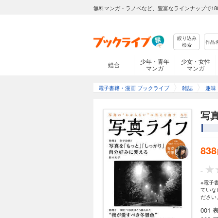
無料マンガ・ラノベなど、豊富なラインナップで18
絞り込み
検索
少年・青年
少女・女性
総合
マンガ
マンガ
電子書籍・漫画 ブックライブ
雑誌
趣味
写真
838
-
※電子
ていな
ださい
001 