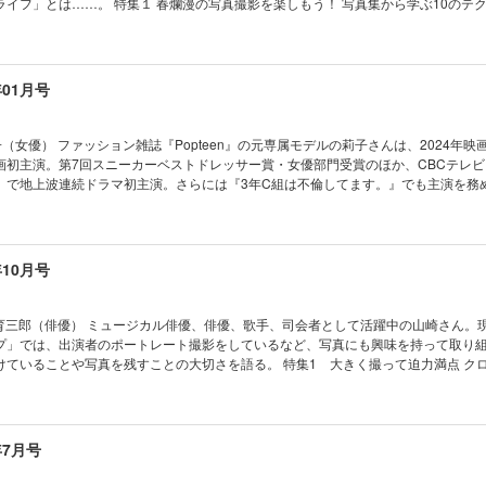
真撮影を楽しもう！ 写真集から学ぶ10のテクニック 華
な一瞬を探して～ テーマ「タビ」 斎藤ちはる □写真上達講座 写真ライフオープ
性的に表現 斎藤裕史 本誌の発売日頃は、桜の開花便りがあちこちから聞かれるころ
）／添削講座フォトナビ（森谷柊也）
ーリップなど次々と咲き誇る花にカメラを向けたくなるものです。それだけ魅力あ
年、花の写真展を２つ開催した写真家・斎藤裕史さんに登場いただき、写真集クオ
な表現で人気です。 歴史をたどりながら記憶を残す 春の古都を歩く撮影旅
年01月号
都、鎌倉は日本人だけでなく、多くの外国人が「日本らしさ」を感じられるスポットし
い」写真を撮ろうと思うと、どう撮っていいのか迷いませんか？ そこで今回は古都
撮り続けてきた原田寛さんに基本的な撮り方・狙い方を伝授していただきます。意
 莉子（女優） ファッション雑誌『Popteen』の元専属モデルの莉子さんは、2024年
なるはずです。 春の人物撮影を素敵にする 今井しのぶ 春は別れや出会
画初主演。第7回スニーカーベストドレッサー賞・女優部門受賞のほか、CBCテレ
る機会が多くなります。また桜などの花も咲くのでポートレート写真の舞台として
』で地上波連続ドラマ初主演。さらには『3年C組は不倫してます。』でも主演を務
人物写真を撮ることで人気の今井しのぶさんに、人物写真の撮り方を解説してもら
ルムカメラで旅先や日常を記録していますが、そのカメラライフを作品とともにお
人物写真は一気によくなりますし、撮られた人も幸せになります。そんな一枚をこ
日常的に使われるようになりましたが、やっぱり撮った写真が「素敵！」と言われ
知らないんだもん」と言って、何でも聞いていたのに、慣れてくると「そんなこと
いいなと思って撮った写真がどこか平凡に感じられたりして思い通りにはいかない
年10月号
が嫌で、知ったふりをするなんてことありませんか？ 上達を目指すなら正しい知
10にわけて素敵に撮るための方法を解説。教えてくれるのは「おしゃれフォト」の第
聞けないようなことを50個選びました。これは、著者の田邊和宜さんが教室でよく
特集2 寒い冬は暖かい家で撮るのに限る！ 自宅を最高の撮影にする方法 早坂華乃 
た疑問を集めました。きっと「よくぞ聞いてくれた！」という内容もあるはずです。 特
に変えよう！ 身近な空間でも、ちょっとした工夫で「映える写真」を撮ることがで
E 山崎育三郎（俳優） ミュージカル俳優、俳優、歌手、司会者として活躍中の山崎さん。
メラバッグの正しい使い方 木村楓也 カメラやレンズを趣味や仕事で使う人にとって
とも、自宅にいながらいろいろな撮影を楽しめるテクニックをご紹介します。解説
プ」では、出演者のポートレート撮影をしているなど、写真にも興味を持って取り
でも、どんなカメラバッグが必要かは、機材によって異なります。普段撮影に使う
です。家でこんなに素敵な写真が撮れるなら、寒い外にいかなくても（笑）、楽し
写真を残すことの大切さを語る。 特集1 大きく撮って迫力満点 クローズアッ
体力的に無理がなく、身体に負担をかけない、そんな都合の良いカメラバッグはあ
づくりの大切なパートナー 三脚があるから撮れる大切な一枚 木村楓也 デジタル時代
 斎藤裕史 写真の魅力のひとつに望遠レンズやマクロレンズを使ったクローズアップ
んの用途に合ったカメラバッグ選びのヒントとなるように、様々なデザインのカメ
アップしたことで、手持ちで撮れる範囲がグンと広がりました。でも、三脚がある
とらえきれない細部に目を向けたり、造形美を切り取ったり、またボケを活かした
、ウゴク、ハネル、
そして三脚を使うことで正確なフレーミングがしやすくもなるのです。使い方の基
ップの世界はすごいです！ いろいろな角度からクローズアップ撮影のポイントを解
な一瞬を探して～ テーマ「ハル」 斎藤ちはる □撮影の知識を学ぶ 上手に見せる
一気に解消されます。なぜ写真家は三脚を必要とするのか、カタログの見方／タイ
ートレート写真 近井沙妃 人物を素敵に撮りたい。そんな方
年7月号
豪）／花写真の参考書（蜂須賀秀紀） □写真上達講座 写真ライフオープンフォトコ
せて、三脚の魅力をお伝えしていきます。 特別付録 2025Calendar 斎藤ちは
レート写真の特集です。少しの動きで視点が増える、魅力が見つかる。喜んでもら
講座フォトナビ（森谷柊也）
て」 テレビ朝日アナウンサーであり、本誌で連載を担当している斎藤ちはるさんが撮
っと楽しくなります。人を撮る上で知っておきたい大切なこと、知っておけば変わ