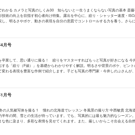
わかる カメラと写真のしくみ30 知らないと一生うまくならない写真の基本 斎藤
影技術の向上を目指す初心者向け特集。露出を中心に、絞り・シャッター速度・ISO
説し、明るさやボケ、動きの表現を自分の意図でコントロールする力を養う。さら
どの各用語を実践的に紹介。豊富な作例を通して理解を深め、正解に縛られず、自
身につく内容となっている。 露出／露出補正／絞り／F値／シャッター速度／ＩＳ
ミックレンジ／白飛び／黒つぶれ／ノイズ／順光／逆光／サイド光／階調／コント
ＷＢ／遠近描写／圧縮効果／ピント／前ボケ／被写界深度／構図／フレーミング／
年4月号
い夏、外でも中でも楽しめる 1㎝の宇宙 これから楽しむ
サラギイヅミ 身近な被写体にぐっと近づき、「1cmの宇宙」を発見するマクロ撮影の
を題材に、主役の見つけ方や距離・角度の工夫、F値によるボケ表現、ピント合わせ
を卒業して、思い通りに撮る！ 絞りをマスターすればもっと写真が好きになる 今井
さらに霧吹きやライトを使った演出や室内撮影の方法も紹介し、特別な場所に行か
右する「絞り（F値）」を基礎からわかりやすく解説。明るさや背景のボケ、ピント
点を変えて小さな世界を切り取ることで、写真表現の幅を広げられる内容。
て変わる表現を豊富な作例で紹介します。子ども写真の専門家・今井しのぶさんが
ート、風景、マクロ、夜景まで、シーン別に活用法を丁寧にレクチャー。初心者で
真 春はワクワク牧場フォト 平林美紀
紀さんが、春の牧場で“はじめてでもかわいく撮れる”おでかけ写真術を紹介。動物へ
子の姿や春の花・緑との組み合わせ、前ボケを活かした撮り方など初心者に嬉しい
年1月号
望遠・広角レンズの使い分けや構図、光の選び方、動きのあるシーンの撮影まで幅
出会える絶好の季節。牧場フォトの魅力が詰まった内容です。 特集３ 写真の表現力が
撮影アイテム７選 並木隆 春の撮影をワンランクアップさせる「絶対使いたいアイテ
が徹底紹介。ふんわり感を演出するミストフィルター、色彩を引き出すPLフィルタ
約半年の間、雪との生活が待っています。でも、写真的には最も魅力的なシーズン
レンズや明るい単焦点、広さを活かす超広角、安定した撮影を叶える三脚、逆光で
まな色に染まり、多彩な表情を見せてくれます。また、厳しいからこそ出会える自
こなしのコツを丁寧に解説。春の花や自然をより美しく撮るための実践的なアイテ
見られない自然の造形は、北海道で撮影する上で最も重要なモチーフです。 ２ 北海道を舞
わたしの心、ウゴク、ハネル、オドル。 斎藤ちはる テーマ「日常と非日常」
一度は撮りたい被写体です。とはいえ、相手は生き