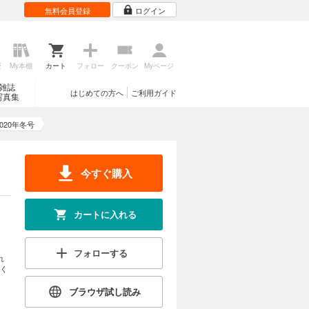
無料会員登録
ログイン
歴
My本棚
カート
フォロー
クーポン
Myページ
雑誌
はじめての方へ
ご利用ガイド
写真集
020年冬号
今すぐ購入
カートに入れる
フォローする
れ
く
ブラウザ試し読み