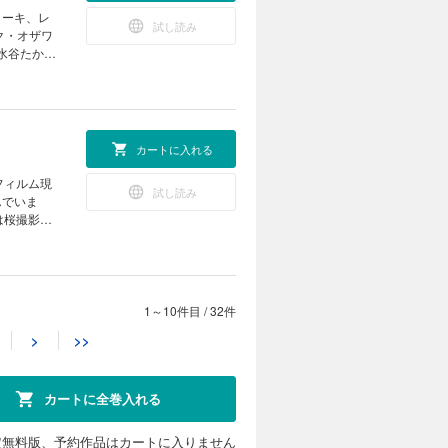
リジナリテ
ことができ
試し読み
いやすくな
ク・オザワ
真家の川北
水谷たかひ
なくなった
る小宇宙は
物写真にと
に楽しみま
真の始め方
真の参考書
口さんが撮
カートに入れる
ビ（酒井な
いったの
試し読み
！ そんな
んでいま
かもちょっ
のコツを毎
素敵に描き
めのライテ
テスト（オ
。花を撮る
1～10件目
/
32件
カートに入れる
り、望遠レ
>
>>
ことができ
試し読み
しながら
これとコー
がらりと変
カートに全巻入れる
に素敵にな
。 特集
O感度は
コントロー
たく異なる
定無料版、予約作品はカートに入りません