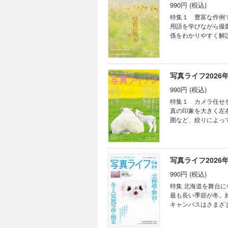
990円 (税込)
特集１ 豊富な作例で
用語を学びながら撮
係をわかりやすく解
きや構図、色調整な
活かした写真表現が
ストグラム／ダイナ
ワイトバランス／Ａ
写真ライフ2026
流し撮り／被写体ブレ／フレア／ゴースト 特集２ 暑
990円 (税込)
マクロ撮影入門 オ
花や水滴、鉱物など
特集１ カメラ任せ
やさしく解説する。
真の印象を大きく左
しめる点が魅力。視
囲など、絞りによっ
や前ボケ、ポートレ
がぐっと楽しくなる内容です。 特集２ はじめてでも撮れる！ おでかけ写
牧場写真家・平林美
大切にしながら、親
写真ライフ2026
丁寧に解説。標準・
990円 (税込)
ー。春は動物の赤ちゃんに
ぐっと上がる 春の
特集 北海道を舞台に冬の人気被写体を撮る 1 憧れの北海道でレッスン 冬風景の撮り方 中西敏貴 北海道の一年で
写真家・並木隆さん
最も長い季節が冬。
に欠かせないマクロ
キャンバスはさまざ
板まで、実例と使い
力の一つ。厳冬期にしか
す。 好評連載 
台に野生動物を撮りたい！ 髙橋忠照 北海道は野生動物の宝庫。