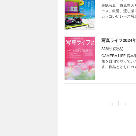
真で構成する202
説します。 特集3 シーズン到来、高台へ登ろう 雲海＋街明かり＝ドラマチック雲海夜景！ 川北茂貴 雲海は朝焼
表紙写真 市原隼人 CAMERA LIFE 
ィーのある世界観が
けとの組み合わせだ
ース、鉄道、流し撮
ます。 好評連載 わたしの心、ウゴク、ハネル、オドル。 ～グッド！な一瞬を探して～ テーマ「赤と青」</b> 斎
る季節となります。
カッコいいレース写
藤ちはる
茂貴さんに解説してもらいます。 写真ライフ道場 シャボン玉で作品づく
と 乗り物の写真が
にいながらにして夢
と言ってもいいくら
時間とともに変化し
って追い風がビュン
せんか？ 好評連載 わたしの心、ウゴク、ハネル、オドル。 ～グッド！な一瞬を探して～ テーマ「ミツケタ」 斎
を教えてもらいます。 特集2 写真を撮ることはこんなに素晴らしい 一枚のキセキ ハービー・山口 一枚
写真ライフ2024
藤ちはる □撮影の
撮影者の思いを超え
（蜂須賀秀紀） □
838円 (税込)
影された作品から広
み）
か、たった一枚がキセキへと繋がったお話です。
CAMERA LIFE 宮本茉由（ファッションモデル・女優） ドラマで活躍中の宮本茉由さんは、お父さんがフィルム現
萩原れいこ 今年も
像を自宅でやってい
方は水辺での撮影が
す。作品とともにカメラライフをご紹介します。 
とポイントをおさえたら素
らスタート！ 極上
て笑顔満開 ヒマワリ写真の撮り方 北村佑介 好評連
年、桜行脚をしてい
を探して～ テーマ
たいですよね！ Part2 スマホじゃ撮れない 斎藤流「超マクロの世界」が面白い！ 斎藤裕史 クローズアップで花な
ィング講座（見崎豪
のか、なんなのかわ
写真ライフ202
カダキサラ）／添削
というより造形美として撮
838円 (税込)
けじゃつまんない 
<<
<
ンズでぼかした表現
CAMERA LIFE イモトアヤコ 特集1 撮るときに意識できれば効果抜群 
ます。花撮影の達人・並木隆さ
撮るときに意識した
に選ぶ 花と色の素
写真を撮っているで
ディネートするかの
わります。今回は色
ります。ぜひ今年チャレンジしたいワザです。 Par
2 覚えるだけでガラ
花は屋外で撮影する
「写真の三大要素」