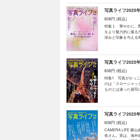
物ですから、向き合
えから、自然写真家の髙橋忠照さんに教
写真ライフ2025
になります。普段は
838円 (税込)
車両そのものの魅力
撮り方をお伝えします。 ４ 煌めく星空を撮ってみたい！ 山本純一 夜空に煌めく星に憧れた写
特集１ 華やかに、
もいるでしょう。私
をより魅力的に撮る
撮りにきたい場所だと思い
深みと印象を与える
ト ・撮影に行ったら
くお伝えします。 
中泊ライフの楽しみ
構図・光・色・背景
構図やローポジショ
ングなど、都市スナ
写真ライフ2025
ロが教える 素敵な
838円 (税込)
解説。季節・時間帯
ックを紹介。飛翔や
特集1 写真がかっ
する感性も語られています。 好評連載 わたしの心、ウゴク
のは「スローシャッ
ーマ「思い出」 斎
ものとは違った描写
ビ（森谷柊也）
れず、スローシャッ
る！ 池之平昌信 ■
にできる「選択」を
現場で「どう撮った
写真ライフ2025
てしまいます。そこ
838円 (税込)
れるようになるはず
存在し多くの人々が
CAMERA LIF
それらをいっぺんに
依さん。実は、海外
です。 写真ライフ道場 プ