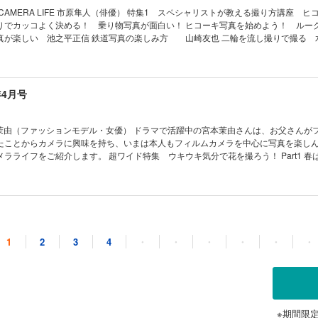
5年カレンダーが特別付録となります。季節の被写体を斎藤さんの目線で切り取ったオ
市原隼人（俳優） 特集1 スペシャリストが教える撮り方講座 ヒコーキ、レ
広がります。やさしい色調で描かれた作品で一年間心癒されながら、日々を楽しむ
けではありません。よりドラマチックなのは夜景とコラボした光景です。雲海が漂
りでカッコよく決める！ 乗り物写真が面白い！ ヒコーキ写真を始めよう！ ルー
展望台などから街を見下ろすと素敵な光景が広がっています。その撮り方を夜景写
真が楽しい 池之平正信 鉄道写真の楽しみ方 山崎友也 二輪を流し撮りで撮る 
り 自宅で創る小宇宙の世界 齋藤博美 自宅
アツイ！ カメラのAF性能が向上し、ピント合わせは各段に楽になった。ほぼ失敗し
中になって撮ることができるのが「シャボン玉の世界」。マクロレンズの前に広が
いです。さらに望遠レンズの種類も増え、遠くの乗り物を大きく撮れるなど、乗り
、二度と同じ姿を見せることはありません。誰でも簡単に始められますので、一緒
ビュン吹いている状態。今回はその道のスペシャリストに登場いただき、乗り物写
の写真が
年4月号
知識を学ぶ ストロボで実践 上手に見せるためのライティング講座（見崎豪）／花写
て、撮られた人、それを見る人の心を動かすことがあります。今回は、ハービー山
写真上達講座 写真ライフオープンフォトコンテスト（佐藤倫子）／添削講座フォトナ
がった物語をご紹介します。どんな出会いがあり、どんなストーリーへと展開して
 特集3 暑いけど爽やかで楽しい 夏の水辺で快適に作品づくり
暑い夏がやってきます。写真を撮りに出るのも嫌になるくらい……暑い。でも撮りたい
たことからカメラに興味を持ち、いまは本人もフィルムカメラを中心に写真を楽し
おすすめです。日陰に入れば涼しい風を感じながら撮ることができるでしょう。し
超ワイド特集 ウキウキ気分で花を撮ろう！ Part1 春は桜撮影か
敵な写真がいっぱい。萩原れいこさんに教えてもらいます。 写真ライフ道場 楽しく撮っ
の桜行脚を楽しむ 巽宏安 春の撮影は定番の桜から。今年は極上の桜に仕上げるため
載 わたしの心、ウゴク、ハネル、オドル。 ～グッド！な一瞬
る写真家から紹介してもらいます。やっぱり日本人には桜。そんな桜だからこそ、
「イロトリドリ」 斎藤ちはる □撮影の知識を学ぶ ストロボで実践 上手に見せるた
）／花写真の参考書（蜂須賀秀紀） □写真上達講座 写真ライフオープンフォトコン
からないほどによって撮る斎藤裕史流の花写真は現在、写真展で全国を巡回中です
4年01月号【電子版には付録はつきません】
講座フォトナビ（竹内祐子）
る方法は、一度はまったら抜けられないほどの魅力があります。 Part3 マクロや望遠だ
広角レンズで丸ごととらえる花写真 並木隆 花の写真というとマクロレンズで寄った
1
2
3
4
・
・
・
・
・
・
がイメージされますが、広々ととらえることで現場の空気感を花と一緒にとらえる
写真と色の素敵な関係 河野鉄平 写真を
んに広角での花表現につい教えてもらいます。 Part4 洋服のコーディネートのよう
い大事な要素のひとつに“色”があります。みなさんは、どれくらい色そのものに注目
敵な関係 石井秀俊 花は色とりどりでそれだけでも十分美しいのですが、洋服をあれ
しょうか？ 構図やシャッターチャンスも大事ですが、写真は色によっても、印象が
ように背景や前ボケの色を変えたり、全体の色をホワイトバランスで変えるとさら
が写真撮影でどれほど重要な役割を果たすのか、いっしょに考えてみたいと思います
t5 好きなときに好きなように撮れる 自宅で楽しむ花写真 その江
ッと激変 マニュアルモードの三大要素 石井秀俊 Ｆ値・シャッタースピード・IS
もの……でもありますが、家の中でだって撮ることができます。コツは光をいかに
とも言われます。撮影シーンに応じて、それぞれの値を調整することで写真はまっ
※期間限