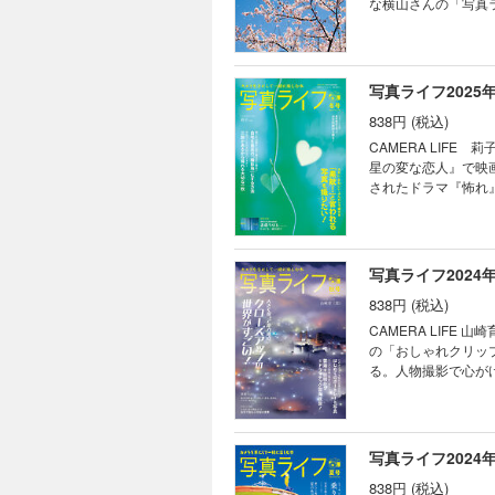
な横山さんの「写真ライフ」とは……。 特集１ 春爛漫の写
オドル。 ～グッド！
麗に咲く花たちを個
ンテスト（岩橋宏倫
すが、その後のチュ
いうこと。そこで昨
品の撮り方を教えてもらいます。個性的
写真ライフ2025
原田 寛 奈良、京
838円 (税込)
す。でもいざ「らし
て長年これらの町を
CAMERA LIFE
については書かれたものがないので参考に
星の変な恋人』で映
いの季節で人物を撮
されたドラマ『怖れ
ぷりの時期。素敵な
目の女優です。フィ
ょっとした心がけで
す。 特集1 きれい・かわいい・ふんわりで魅せる 「素敵！」と言われる写真を撮りたい！ 石井秀俊 「映え写
たいですよね！ 特集２ ちょっと恥ずかしいけど今のうちに聞いておきたい 写真のこと50 田邊和宜 写真を始めたば
真」などの言葉が、
かりの頃は「だって
いものです。でも、
写真ライフ2024
の？」と言われるの
で、PART１から
きです。今回は今更
838円 (税込)
井秀俊さんです。 
とや編集部に寄せられ
高の撮影スポット」
CAMERA LIF
意外に知らない カ
別な場所に出かけず
の「おしゃれクリッ
ッグは必需品です。
くのは早坂華乃さん
る。人物撮影で心がけていることや
でき、持ち歩くのに
す。 特集3 作品
プの世界がすごい！
うか。今回は、皆さ
感度性能が飛躍的に
られます。肉眼では
チェックしていきます。 今年の桜をより素敵に撮る5大撮法 なべカメラ 好評連載 わたしの心
世界があるのです。
げたりとクローズア
オドル。 ～グッド！
ら面倒なイメージは
特集2 11のポイントを知れば差が付く！ はじめてのポ
写真ライフ2024
ティング講座（見崎
め三脚カタログと合わ
へお届けするポート
（秋山華子）／添削
と！ な一瞬を探し
838円 (税込)
ートレート撮影がも