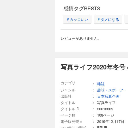
ンタジック！ 愛ら
1 明るくしたり、暗くして楽しもう 露出マジック！ 河野鉄平 露出とはつまり写真の明るさのこと。露出をうまく
西祐介さん、さらに
ォト。お部屋の小さ
コントロールできる
感情タグBEST3
いいキヤノンEOS 
で全く違った印象の
画づくりへの生かし方を解説していきます。 特集2
を写真で確かめよう、という企画も盛
雫フォトにぜひ挑戦してみましょう。 好評連載 
イド 中里健太 身
写真ライフ2023
＃カッコいい
＃タメになる
ド！な一瞬を探して～
て～ テーマ「カゲ
撮影できちゃいます
トレートの撮り方（早坂華乃
838円 (税込)
をおさえることで、
スト（重盛明人）／添
せんか？ 特集3 気分によって自在に楽しむ アートフィルターで自分のキモチを描く 今井しのぶ 「この景色をど
002 ＣＡＭＥＲＡ
ルに注目！ お手頃カメ
う撮れる？」とワク
レビューがありません。
い！ 岡田光司 02
しくなります。撮っ
形」真四角写真の上手
す。「被写体に合わ
カメラ 048 キヤ
しましょう！ 写真ライフ道場 絶対に逃したくない！ 去年とはひと味違う記念写真の撮り方 山根隆誉 春は家族で
高性能！写真家が語る
参加するイベントが
ドル。～グッド！な
記念写真も、少し工
トの撮り方 上田健次
写真ライフ2020年冬号
写真ライフ2022
してみませんか？ 逃し
ス映り込み／ヨコ位
心、ウゴク、ハネル、オドル。 
899円 (税込)
×三分割構図 068
基本（斎藤裕史）／
ルＢＥＥ「花＆動物写
002 ＣＡＭＥＲＡ 
カテゴリ
：
雑誌
介）／添削講座フォト
079 レベルアップ
知子 022 記事内
ENJOY IDEA（
ジャンル
：
趣味・スポーツ・
るかも！ 新しいミラ
写真の参考書 佐藤敦
語 外山アトム／内
出版社
：
日本写真企画
いこ 045 特集４
フォトコンテスト／特
ル、オドル。～グッド
タイトル
：
写真ライフ
撮りたい！ 早坂華乃
タイトルID
：
20018809
目高×ローアングル／
写真ライフ2022
ページ数
：
108ページ
今日もすてきな出会い
電子版発売日
：
2019年12月17日
838円 (税込)
ん 072 写真ライ
講座 フォトナビ 講
コンテンツ形式
：
EPUB