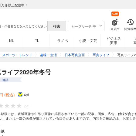
8万冊以上配信中！
Get!
セーフサーチ 中
来店pt
閲覧履
ビジネス
BL
TL
ラノベ
小説・文芸
実用
・スポーツ・トレンド
趣味・生活
日本写真企画
写真ライフ
写真ライフ2
ライフ2020年冬号
雑誌
円 (税込)
4
pt
0件
書籍版には、表紙画像や中吊り画像に掲載されている一部の記事、画像、広告、付録が含ま
い、または一部の画像が修正されている場合がありますので、内容をご確認の上、お楽しみ
。
表紙