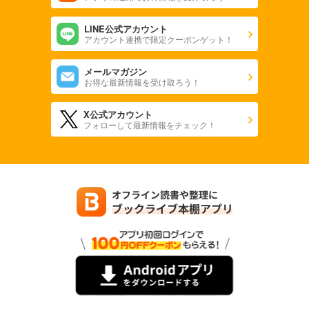
815
円 (税込)
カート
LINE公式アカウント
アカウント連携で限定クーポンゲット！
試し読み
あらすじを表示する
メールマガジン
お得な最新情報を受け取ろう！
フローリスト 2021年4月号
815
円 (税込)
X公式アカウント
カート
フォローして最新情報をチェック！
試し読み
あらすじを表示する
フローリスト 2021年3月号
815
円 (税込)
カート
試し読み
あらすじを表示する
フローリスト 2021年2月号
815
円 (税込)