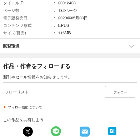
タイトルID
20012403
あらすじを表示する
ページ数
132ページ
フローリスト 2022年10月号
電子版発売日
2023年05月08日
1,100
円 (税込)
コンテンツ形式
EPUB
カート
サイズ(目安)
116MB
試し読み
閲覧環境
あらすじを表示する
フローリスト 2022年8月号
作品・作者をフォローする
1,100
円 (税込)
カート
新刊やセール情報をお知らせします。
試し読み
フローリスト
あらすじを表示する
フォロー
フローリスト 2022年6月号
フォロー機能について
1,100
円 (税込)
カート
この作品を共有しよう
試し読み
あらすじを表示する