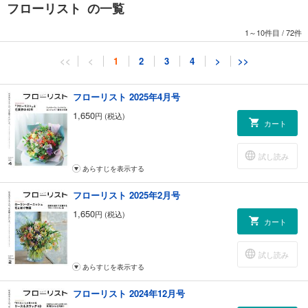
フローリスト の一覧
幅広い客層の気持ちに寄り添う “品質本位”の街の花屋 木村生花店
[第1特集]生花や植物＋αの魅力を探る 強みのある花屋
1～10件目
/
72件
[第2特集]フラワーデザイナー高野のぞみの ロンドンのお花屋さん巡り
[第3特集]石井勇義没後70年 牧野富太郎と編集者・石井勇義
<<
<
1
2
3
4
>
>>
[新連載] 花束の解剖学 ほどよいバランスの花束を作る 梶谷奈允子／色の
バランスを検証する
ボタニカル・メタモルフォーシス 植物の解体と再構築 丹羽英之／サンダ
フローリスト 2025年4月号
ーソニアと葉物で表現する造形
1,650
円 (税込)
季節の枝物 永塚慎一／6月の枝物：キイチゴ 7月の枝物：アセビ
カート
バラの解体図譜／#紅華美
プリザーブド・プラス 大地農園／プリザーブドで季節を飾る
試し読み
花の定番資材・新素材に注目／フラワージャグベース emo
あらすじを表示する
使いやすさと存在価値の挑戦 Flower Vase／「使いやすくて買いやすい商
品」開発のきっかけ
フローリスト 2025年2月号
ある日のひと皿／野村友里×高橋ヨーコ
1,650
円 (税込)
FLORIST PICK UP !／BOOK、CINEMA、ART
カート
FLORIST TOPICS
次号予告
試し読み
[新連載] 草木育種／塩津植物研究所
あらすじを表示する
旬花探訪 高倉なを／アジサイ 島根県アジサイ研究会
フローリスト花散歩 花福こざる／スズラン
フローリスト 2024年12月号
ハナノコエ 珠寳／造花自然