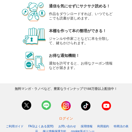
カート
通信を気にせずにサクサク読める！
作品をダウンロードすれば、いつでもど
試し読み
こでも読書が楽しめます。
あらすじを表示する
本棚を作って本の整理ができる！
フローリスト 2021年1月号
ジャンルや作家ごとなどに本を分類し
815
円 (税込)
て、鍵もかけられます。
カート
お得な通知機能！
試し読み
通知を許可すると、お得なクーポン情報
あらすじを表示する
などが届きます。
フローリスト 2020年12月号
815
円 (税込)
カート
無料マンガ・ラノベなど、豊富なラインナップで188万冊以上配信中！
試し読み
あらすじを表示する
フローリスト 2020年11月号
ログイン
815
円 (税込)
ご利用ガイド
FAQ(よくある質問)
お問い合わせ
採用情報
利用規約
特商法の表
カート
示
個人情報保護方針
cookie等ポリシー