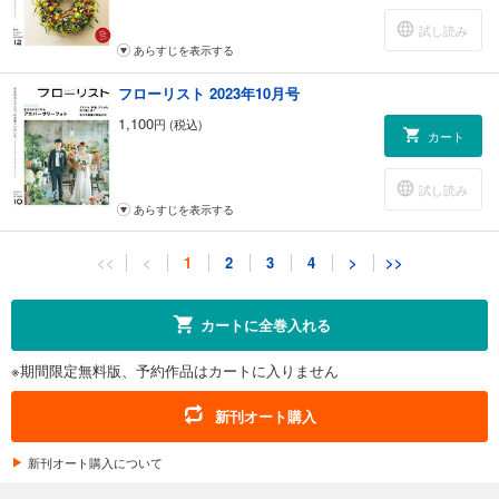
試し読み
あらすじを表示する
フローリスト 2023年10月号
1,100
円 (税込)
カート
試し読み
あらすじを表示する
フローリスト 2023年8月号
<<
<
1
2
3
4
>
>>
1,100
円 (税込)
カート
カートに全巻入れる
試し読み
※期間限定無料版、予約作品はカートに入りません
あらすじを表示する
フローリスト 2023年6月号
新刊オート購入
1,100
円 (税込)
カート
新刊オート購入について