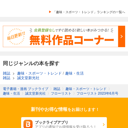
フローリスト 2021年10月号
1,100
円 (税込)
「趣味・スポーツ・トレンド」ランキングの一覧へ
カート
試し読み
あらすじを表示する
フローリスト 2021年8月号
1,100
円 (税込)
カート
同じジャンルの本を探す
試し読み
雑誌
>
趣味・スポーツ・トレンド
/
趣味・生活
あらすじを表示する
雑誌
>
誠文堂新光社
フローリスト 2021年6月号
電子書籍・漫画 ブックライブ
〉
雑誌
〉
趣味・スポーツ・トレンド
〉
1,100
円 (税込)
趣味・生活
〉
誠文堂新光社
〉
フローリスト
〉
フローリスト 2023年6月号
カート
新刊やお得な情報
試し読み
をお届けします！
あらすじを表示する
ブックライブアプリ
フローリスト 2021年5月号
アプリの通知でお得情報を受け取ろう！