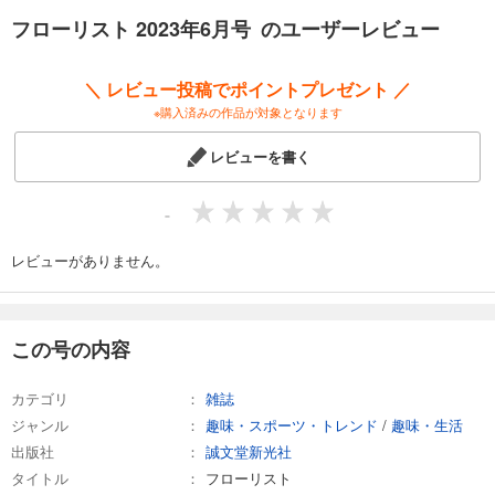
試し読み
フローリスト 2023年6月号 のユーザーレビュー
あらすじを表示する
フローリスト 2023年4月号
＼ レビュー投稿でポイントプレゼント ／
1,100
円 (税込)
※購入済みの作品が対象となります
カート
レビューを書く
試し読み
あらすじを表示する
-
フローリスト 2023年2月号
1,100
レビューがありません。
円 (税込)
カート
試し読み
この号の内容
あらすじを表示する
フローリスト 2022年12月号
カテゴリ
雑誌
1,100
円 (税込)
ジャンル
趣味・スポーツ・トレンド
/
趣味・生活
カート
出版社
誠文堂新光社
タイトル
フローリスト
試し読み