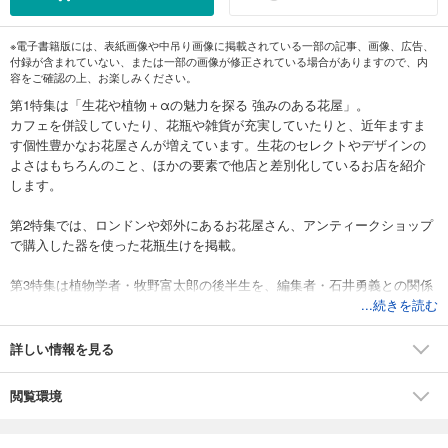
※電子書籍版には、表紙画像や中吊り画像に掲載されている一部の記事、画像、広告、
付録が含まれていない、または一部の画像が修正されている場合がありますので、内
容をご確認の上、お楽しみください。
第1特集は「生花や植物＋αの魅力を探る 強みのある花屋」。
カフェを併設していたり、花瓶や雑貨が充実していたりと、近年ますま
す個性豊かなお花屋さんが増えています。生花のセレクトやデザインの
よさはもちろんのこと、ほかの要素で他店と差別化しているお店を紹介
します。
第2特集では、ロンドンや郊外にあるお花屋さん、アンティークショップ
で購入した器を使った花瓶生けを掲載。
第3特集は植物学者・牧野富太郎の後半生を、編集者・石井勇義との関係
を軸に振り返ります。
...続きを読む
詳しい情報を見る
閲覧環境
[新連載] 見聞／渡辺礼人
目次
自由な花屋リトルの事始め 壱岐ゆかり／稲藁に教えられること