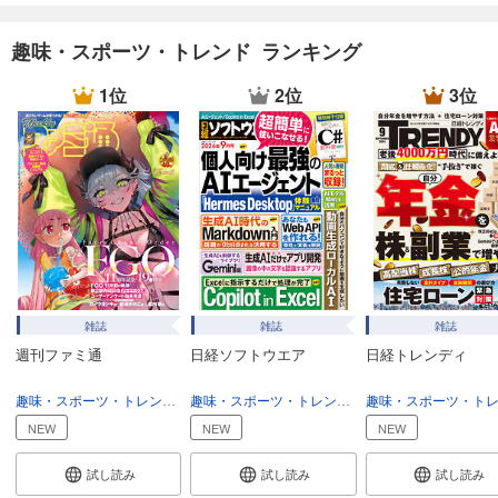
フローリスト 2022年4月号
趣味・スポーツ・トレンド ランキング
1,100
円 (税込)
カート
1位
2位
3位
試し読み
あらすじを表示する
フローリスト 2022年2月号
1,100
円 (税込)
カート
試し読み
あらすじを表示する
雑誌
雑誌
雑誌
フローリスト 2021年12月号
週刊ファミ通
日経ソフトウエア
日経トレンディ
1,100
円 (税込)
カート
趣味・スポーツ・トレンド
趣味・生活
趣味・スポーツ・トレンド
趣味・生活
NEW
NEW
NEW
試し読み
あらすじを表示する
試し読み
試し読み
試し読み