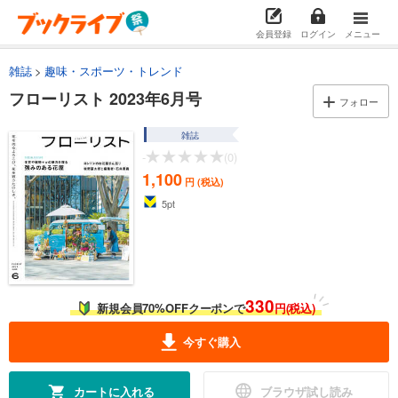
会員登録
ログイン
メニュー
雑誌
趣味・スポーツ・トレンド
フローリスト 2023年6月号
フォロー
雑誌
-
(0)
1,100
円 (税込)
5
pt
330
新規会員70%OFFクーポンで
円(税込)
今すぐ購入
カートに入れる
ブラウザ試し読み