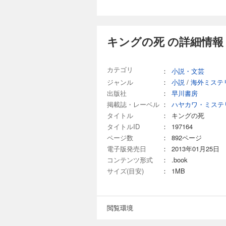
キングの死 の詳細情報
カテゴリ
：
小説・文芸
ジャンル
：
小説
/
海外ミステ
出版社
：
早川書房
掲載誌・レーベル
：
ハヤカワ・ミステ
タイトル
：
キングの死
タイトルID
：
197164
ページ数
：
892ページ
電子版発売日
：
2013年01月25日
コンテンツ形式
：
.book
サイズ(目安)
：
1MB
閲覧環境