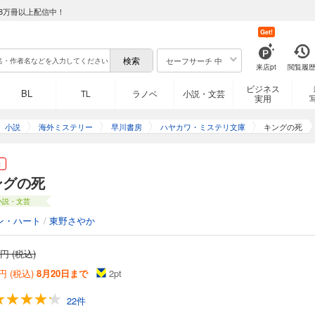
8万冊以上配信中！
Get!
セーフサーチ 中
来店pt
閲覧履
ビジネス
BL
TL
ラノベ
小説・文芸
実用
小説
海外ミステリー
早川書房
ハヤカワ・ミステリ文庫
キングの死
き
ングの死
小説・文芸
ン・ハート
/
東野さやか
円 (税込)
円 (税込)
8月20日まで
2
pt
22件