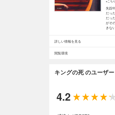
※こち
失踪
だっ
だっ
がそ
きな
詳しい情報を見る
閲覧環境
キングの死 のユーザ
4.2