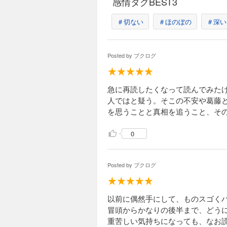
感情タグBEST3
＃切ない
＃ほのぼの
＃深い
Posted by
ブクログ
急に再読したくなって読んでみた
人ではと疑う。そこの不安や葛藤
を思うことと真相を追うこと、そ
0
Posted by
ブクログ
以前に偶然手にして、ものスゴく
冒頭からかなりの後半まで、どう
重苦しい気持ちになっても、なお