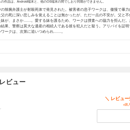
らの作品は、Android端末と、他のOS端末の間でしおり同期ができません。
中の辣腕弁護士が射殺死体で発見された。被害者の息子ワークは、傲慢で暴力
た父の死に深い悲しみを覚えることは無かったが、ただ一点の不安が。父と不
た妹が、まさか……。愛する妹を護るため、ワークは捜査への協力を拒んだ。
の結果、警察は莫大な遺産の相続人である彼を犯人だと疑う。アリバイを証明
いワークは、次第に追いつめられ……。
ーレビュー
＼ レビュ
※購