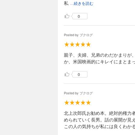
私
...続きを読む
0
Posted by
ブクログ
親子、夫婦、兄弟のわだかまりが
か、米国映画的にキレイにまとま
0
Posted by
ブクログ
北上次郎氏お勧め本。絶対的権力
められていく長男。話の展開が見
この人の気持ちが私には良くわか