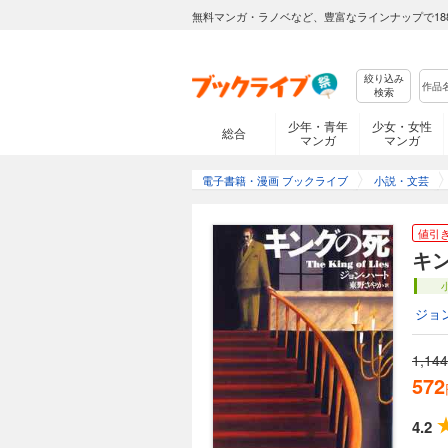
無料マンガ・ラノベなど、豊富なラインナップで18
絞り込み
検索
少年・青年
少女・女性
総合
マンガ
マンガ
電子書籍・漫画 ブックライブ
小説・文芸
値引
キ
ジョ
1,144
572
4.2