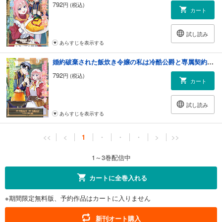
792
円 (税込)
カート
試し読み
あらすじを表示する
婚約破棄された飯炊き令嬢の私は冷酷公爵と専属契約しました ～ですが胃袋を掴んだ結果、冷たかった公爵様がどんどん優しくなっています～（３）
792
円 (税込)
カート
試し読み
あらすじを表示する
<<
<
1
・
・
・
>
>>
1～3巻配信中
カートに全巻入れる
※期間限定無料版、予約作品はカートに入りません
新刊オート購入