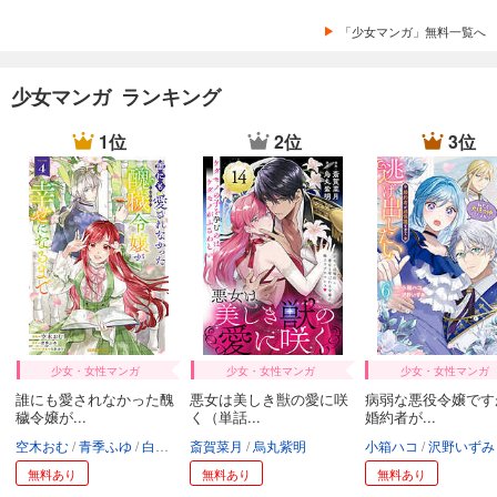
「少女マンガ」無料一覧へ
少女マンガ ランキング
1位
2位
3位
少女・女性マンガ
少女・女性マンガ
少女・女性マンガ
誰にも愛されなかった醜
悪女は美しき獣の愛に咲
病弱な悪役令嬢です
穢令嬢が...
く（単話...
婚約者が...
空木おむ
青季ふゆ
白谷ゆう
斎賀菜月
烏丸紫明
小箱ハコ
沢野いずみ
無料あり
無料あり
無料あり