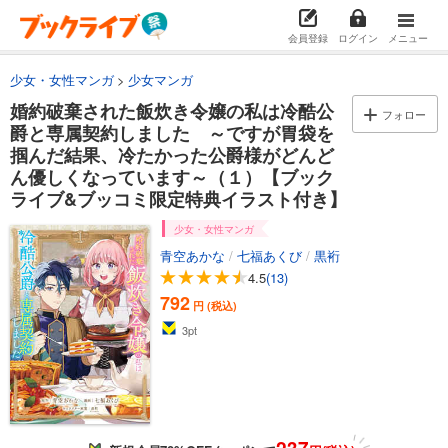
会員登録
ログイン
メニュー
少女・女性マンガ
少女マンガ
婚約破棄された飯炊き令嬢の私は冷酷公
フォロー
爵と専属契約しました ～ですが胃袋を
掴んだ結果、冷たかった公爵様がどんど
ん優しくなっています～（１）【ブック
ライブ&ブッコミ限定特典イラスト付き】
少女・女性マンガ
青空あかな
/
七福あくび
/
黒裄
4.5
(13)
792
円 (税込)
3
pt