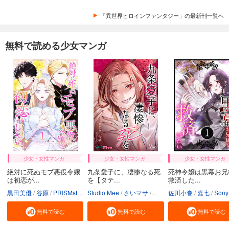
「異世界ヒロインファンタジー」の最新刊一覧へ
無料で読める少女マンガ
少女・女性マンガ
少女・女性マンガ
少女・女性マンガ
絶対に死ぬモブ悪役令嬢
九条愛子に、凄惨なる死
死神令嬢は黒幕お兄
は初恋が...
を【タテ...
救済した...
黒田美優
谷原
PRISMstudio
Studio Mee
Sony Music Entertainment（Japan） Inc.
さいマサ
送料込
佐川小巻
真森人互
嘉七
Sony Music Entertainment（Japan） In
無料で読む
無料で読む
無料で読む