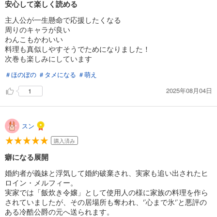
安心して楽しく読める
主人公が一生懸命で応援したくなる
周りのキャラが良い
わんこもかわいい
料理も真似しやすそうでためになりました！
次巻も楽しみにしています
＃ほのぼの
＃タメになる
＃萌え
2025年08月04日
1
スン
購入済み
癖になる展開
婚約者が義妹と浮気して婚約破棄され、実家も追い出されたヒ
ロイン・メルフィー。
実家では「飯炊き令嬢」として使用人の様に家族の料理を作ら
されていましたが、その居場所も奪われ、‘’心まで氷‘’と悪評の
ある冷酷公爵の元へ送られます。