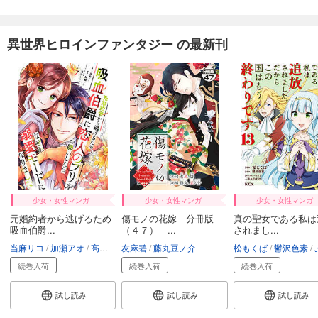
異世界ヒロインファンタジー の最新刊
少女・女性マンガ
少女・女性マンガ
少女・女性マンガ
元婚約者から逃げるため
傷モノの花嫁 分冊版
真の聖女である私は
吸血伯爵...
（４７） ...
されまし...
当麻リコ
加瀬アオ
高山しのぶ
友麻碧
藤丸豆ノ介
松もくば
鬱沢色素
ぷき
続巻入荷
続巻入荷
続巻入荷
試し読み
試し読み
試し読み