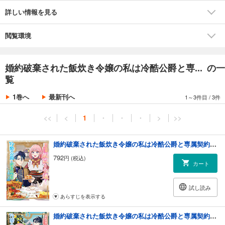
料理が変えていく！
詳しい情報を見る
お料理上手なヒロインと、冷たいけどグルメな公爵が繰り広げるデリシ
ャス・ファンタジー！
閲覧環境
婚約破棄された飯炊き令嬢の私は冷酷公爵と専... の一
覧
1巻へ
最新刊へ
1～3件目
/
3件
<<
<
1
・
・
・
>
>>
婚約破棄された飯炊き令嬢の私は冷酷公爵と専属契約しました ～ですが胃袋を掴んだ結果、冷たかった公爵様がどんどん優しくなっています～（１）【ブックライブ&ブッコミ限定特典イラスト付き】
792
円 (税込)
カート
試し読み
あらすじを表示する
婚約破棄された飯炊き令嬢の私は冷酷公爵と専属契約しました ～ですが胃袋を掴んだ結果、冷たかった公爵様がどんどん優しくなっています～（２） 【電子限定特典付き】