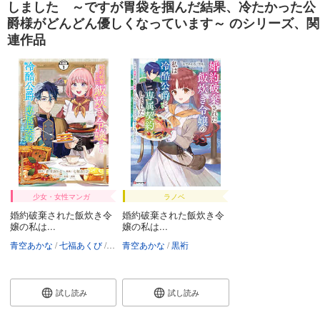
しました ～ですが胃袋を掴んだ結果、冷たかった公
爵様がどんどん優しくなっています～ のシリーズ、関
連作品
少女・女性マンガ
ラノベ
婚約破棄された飯炊き令
婚約破棄された飯炊き令
嬢の私は...
嬢の私は...
青空あかな
七福あくび
黒裄
青空あかな
黒裄
試し読み
試し読み