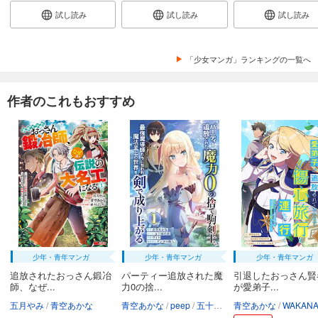
試し読み
試し読み
試し読み
「少女マンガ」ランキングの一覧へ
作者のこれもおすすめ
少年・青年マンガ
少年・青年マンガ
少年・青年マンガ
追放されたおっさん鍛冶
パーティー追放された魔
引退したおっさん賢
師、なぜ...
力0の捨...
が愛弟子...
五月やみ
青空あかな
青空あかな
peep
五十嵐真緒
青空あかな
ウィト・泉野将大
WAKANA KURAG