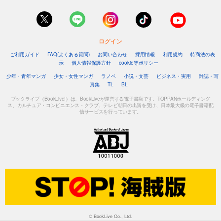
ログイン
ご利用ガイド
FAQ(よくある質問)
お問い合わせ
採用情報
利用規約
特商法の表
示
個人情報保護方針
cookie等ポリシー
少年・青年マンガ
少女・女性マンガ
ラノベ
小説・文芸
ビジネス・実用
雑誌・写
真集
TL
BL
ブックライブ（BookLive!）は、BookLiveが運営する電子書店です。TOPPANホールディング
ス、カルチュア・コンビニエンス・クラブ、テレビ朝日の出資を受け、日本最大級の電子書籍配
信サービスを行っています。
© BookLive Co., Ltd.