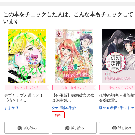
この本をチェックした人は、こんな本もチェックして
います
少女・女性マンガ
少女・女性マンガ
少女・女性マンガ
デブとラブと過ちと！
【分冊版】婚約破棄の次
死神の初恋～没落華
【描き下ろ...
は偽装婚...
令嬢は愛...
ままかり
タナ
瑞本千紗
朝比奈希夜
千世トケ
無料
試し読み
試し読み
試し読み