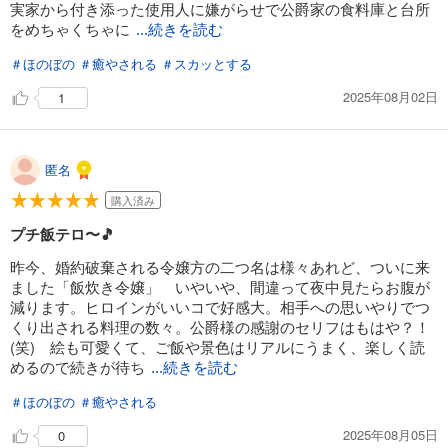
実家から付き添った使用人に嫌がらせで公爵家の食料庫と台所
をめちゃくちゃに
...続きを読む
＃ほのぼの
＃癒やされる
＃スカッとする
2025年08月02日
1
匿名
購入済み
プチ飯テロ〜🎵
昨今、婚約破棄される令嬢方の二つ名は様々あれど、ついに来
ました「飯炊き令嬢」 いやいや、間違って夜中見たらお腹が
減ります。ヒロインがいいコで好感大。相手への思いやりでつ
くり出される料理の数々。公爵様の感謝のセリフはもはや？！
(笑) 絵も可愛くて、ご飯や景色はリアルにうまく、楽しく読
めるので続きが待ち
...続きを読む
＃ほのぼの
＃癒やされる
2025年08月05日
0