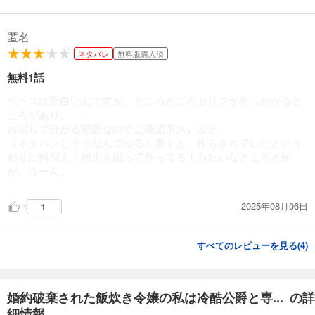
匿名
ネタバレ
無料版購入済
無料1話
ベースは面白いんですが、ところどころセリフが引っかかると
ころがあり、、。
お試しで分かる範囲なのでご確認下さいませ。
（ネタバレしそうなんでゆるく書くと、作らされていたという
わりに料理人！相手を思って作ってる！みたいなところとか
が、うーん）
2025年08月06日
1
すべてのレビューを見る(
4
)
婚約破棄された飯炊き令嬢の私は冷酷公爵と専... の詳
細情報