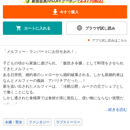
237
新規会員70%OFFクーポンで
円(税込)
今すぐ購入
カートに入れる
ブラウザ試し読み
アプリ試し読みはこちら
「メルフィー・ランバートにお任せあれ！」
子どもの頃から家族に虐げられ、「飯炊き令嬢」として料理をさせられ
てきたメルフィー。
ある日突然、婚約者のシャローから婚約破棄される。しかも新婚約者は
なんとメルフィーの義妹、アバリチアだった…！
家を追い出されたメルフィーは、「冷酷公爵」ルークの元でシェフとし
て働くことになる。
しかし通された食糧庫では食材が床に散乱し、使い物にならない状態だ
った…！
絶対に夕食を出さなければ、もう居場所がない…。
...続きを読む
メルフィーが限られた食材で作った料理とはーー？
令嬢・聖女
ファンタジー
ラブストーリー
「心まで氷の魔術師」と呼ばれるルークを、メルフィーのとっておきの