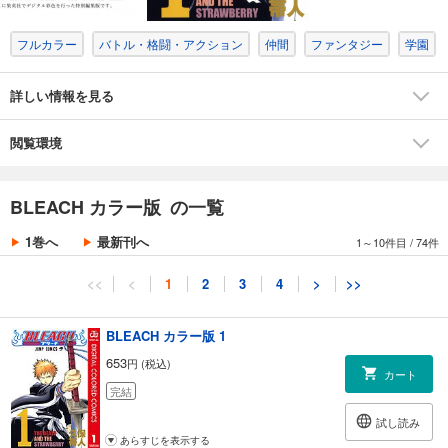
フルカラー
バトル・格闘・アクション
仲間
ファンタジー
学園
詳しい情報を見る
閲覧環境
BLEACH カラー版 の一覧
1巻へ
最新刊へ
1～10件目
/
74件
<<
<
1
2
3
4
>
>>
BLEACH カラー版 1
653
円 (税込)
カート
完結
試し読み
あらすじを表示する