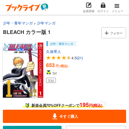
会員登録
ログイン
メニュー
少年・青年マンガ
少年マンガ
BLEACH カラー版 1
フォロー
少年・青年マンガ
久保帯人
4.5
(21)
653
円 (税込)
3
pt
完結
195
新規会員70%OFFクーポンで
円(税込)
今すぐ購入