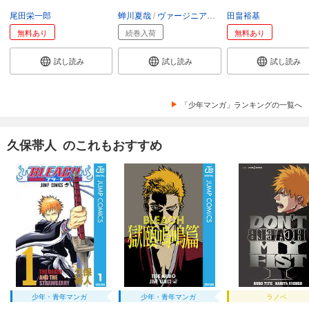
尾田栄一郎
蝉川夏哉
ヴァージニア二等兵
田畠裕基
転
BLEACH カラー版 49
無料あり
続巻入荷
無料あり
695
円 (税込)
カート
完結
試し読み
試し読み
試し読み
試し読み
あらすじを表示する
「少年マンガ」ランキングの一覧へ
BLEACH カラー版 50
695
円 (税込)
久保帯人 のこれもおすすめ
カート
完結
試し読み
あらすじを表示する
BLEACH カラー版 51
695
円 (税込)
カート
完結
試し読み
あらすじを表示する
少年・青年マンガ
少年・青年マンガ
ラノベ