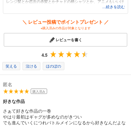
レンジ髪とか恋次の赤髪とかチャドの柄シャツとか、アニメもいいけ
完結
...続きを読む
ど久保先生の絵柄とコマ割りそのまま色付きで読みたい……ってね！
試し読み
あらすじを表示する
死者と交信できる男子高生・黒崎一護が死神の力を得て、尸魂界（ソ
＼ レビュー投稿でポイントプレゼント ／
ウル・ソサエティ）や虚圏（ウェコムンド）など魂魄の世界で大活
※購入済みの作品が対象となります
BLEACH カラー版 15
躍。まずは「しかばねとたましいのせかい」と書いて「ソウル・ソサ
エティ」と読ませるセンスに脱帽です。
695
円 (税込)
レビューを書く
カート
完結
そして尸魂界で出会う死神たち、なんやかんやで憎めない「仮面の軍
勢（ヴァイザード）」、厨二心が疼いてやまない「十刃（エスパー
試し読み
4.5
ダ）」……と、出てくるキャラのクセがかたっぱしから強すぎて全員
あらすじを表示する
まとめて愛してやんよって感じ。かかってこい。特に一部の死神たち
笑える
泣ける
ほのぼの
BLEACH カラー版 16
が空座高校の制服着て現世に来た時とかは、「あっそういう本か
な？」って思っちゃいましたもんね。公式です。
653
円 (税込)
カート
匿名
完結
え？ なんですって、「連載当時は尸魂界編まで読んでいたんだけど
購入済み
な……」「破面（アランカル）が出たあたりで他の漫画に気をとられ
試し読み
好きな作品
ちゃったな……」ですって？ その気持ちはよくわかるし「ONE
あらすじを表示する
PIECEの空島編までは読んだのよ現象」「NARUTOは中忍試験編まで
さぁて好きな作品の一巻
BLEACH カラー版 17
読んだんだよ現象」と相通じるものがあるとは思うのですが、一旦落
やはり最初はギャグが多めなのがきつい
ち着いて読み直してほしい。できれば1巻からノンストップで一気読
674
円 (税込)
でも進んでいくにつれバトルメインになるから好きなんだよな
カート
みしてほしい。一護が死神代行になったこと、死神と雨竜たち滅却師
完結
（クインシー ※一発変換できてびっくり）との確執、そして尸魂界篇