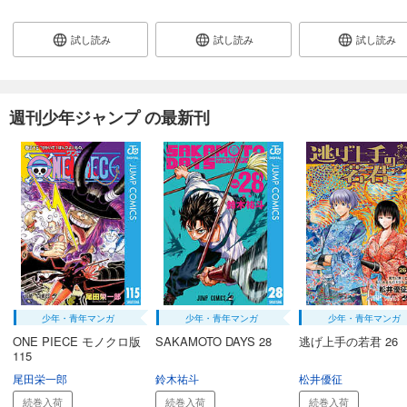
完結
試し読み
試し読み
試し読み
試し読み
あらすじを表示する
BLEACH カラー版 40
653
円 (税込)
週刊少年ジャンプ の最新刊
カート
完結
試し読み
あらすじを表示する
BLEACH カラー版 41
653
円 (税込)
カート
完結
試し読み
あらすじを表示する
少年・青年マンガ
少年・青年マンガ
少年・青年マンガ
BLEACH カラー版 42
ONE PIECE モノクロ版
SAKAMOTO DAYS 28
逃げ上手の若君 26
115
653
円 (税込)
カート
尾田栄一郎
鈴木祐斗
松井優征
完結
続巻入荷
続巻入荷
続巻入荷