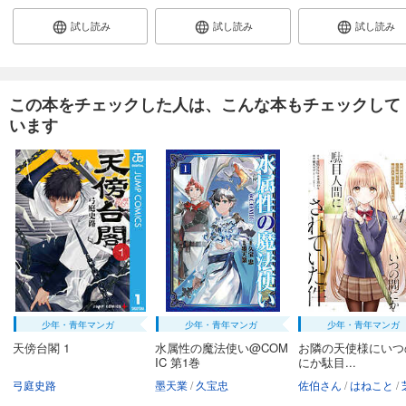
カート
完結
試し読み
試し読み
試し読み
試し読み
あらすじを表示する
BLEACH カラー版 37
この本をチェックした人は、こんな本もチェックして
います
674
円 (税込)
カート
完結
試し読み
あらすじを表示する
BLEACH カラー版 38
653
円 (税込)
カート
完結
試し読み
あらすじを表示する
少年・青年マンガ
少年・青年マンガ
少年・青年マンガ
天傍台閣 1
水属性の魔法使い@COM
お隣の天使様にいつ
BLEACH カラー版 39
IC 第1巻
にか駄目...
653
円 (税込)
弓庭史路
墨天業
久宝忠
佐伯さん
はねこと
芝
カート