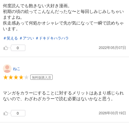
試し読み
何度読んでも飽きない大好き漫画。
あらすじを表示する
初期の頃の絵ってこんなんだったな〜と毎回しみじみしちゃい
ますよね。
BLEACH カラー版 21
疾走感あって何処かオシャレで先が気になって一瞬で読めちゃ
653
円 (税込)
います。
カート
完結
＃笑える
＃アツい
＃ドキドキハラハラ
試し読み
2022年05月07日
0
あらすじを表示する
BLEACH カラー版 22
653
円 (税込)
ねこ
カート
完結
無料版購入済
試し読み
あらすじを表示する
マンガをカラーにすることに対するメリットはあまり感じられ
ないので、わざわざカラーで読む必要はないかなと思う。
BLEACH カラー版 23
653
円 (税込)
カート
2026年03月19日
0
完結
試し読み