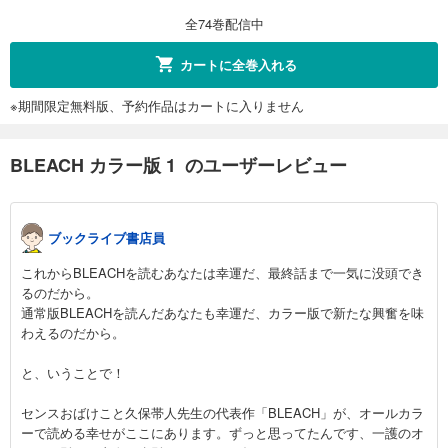
653
円 (税込)
カート
全74巻配信中
完結
試し読み
カートに全巻入れる
あらすじを表示する
※期間限定無料版、予約作品はカートに入りません
BLEACH カラー版 12
653
円 (税込)
カート
BLEACH カラー版 1 のユーザーレビュー
完結
試し読み
あらすじを表示する
ブックライブ書店員
BLEACH カラー版 13
これからBLEACHを読むあなたは幸運だ、最終話まで一気に没頭でき
653
円 (税込)
るのだから。
カート
通常版BLEACHを読んだあなたも幸運だ、カラー版で新たな興奮を味
完結
わえるのだから。
試し読み
あらすじを表示する
と、いうことで！
BLEACH カラー版 14
センスおばけこと久保帯人先生の代表作「BLEACH」が、オールカラ
653
円 (税込)
ーで読める幸せがここにあります。ずっと思ってたんです、一護のオ
カート