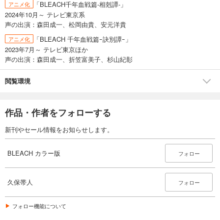
BLEACH カラー版 30
「BLEACH千年血戦篇-相剋譚-」
アニメ化
2024年10月～ テレビ東京系
653
円 (税込)
カート
声の出演：森田成一、松岡由貴、安元洋貴
完結
「BLEACH 千年血戦篇ｰ訣別譚ｰ」
アニメ化
試し読み
2023年7月～ テレビ東京ほか
あらすじを表示する
声の出演：森田成一、折笠富美子、杉山紀彰
BLEACH カラー版 31
閲覧環境
653
円 (税込)
カート
完結
作品・作者をフォローする
試し読み
あらすじを表示する
新刊やセール情報をお知らせします。
BLEACH カラー版 32
BLEACH カラー版
フォロー
653
円 (税込)
カート
完結
久保帯人
フォロー
試し読み
あらすじを表示する
フォロー機能について
BLEACH カラー版 33