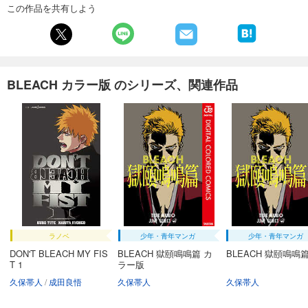
653
この作品を共有しよう
円 (税込)
カート
完結
試し読み
あらすじを表示する
BLEACH カラー版 のシリーズ、関連作品
BLEACH カラー版 34
674
円 (税込)
カート
完結
試し読み
あらすじを表示する
BLEACH カラー版 35
653
円 (税込)
カート
完結
ラノベ
少年・青年マンガ
少年・青年マンガ
試し読み
DON'T BLEACH MY FIS
BLEACH 獄頤鳴鳴篇 カ
BLEACH 獄頤鳴鳴
あらすじを表示する
T 1
ラー版
久保帯人
成田良悟
久保帯人
久保帯人
BLEACH カラー版 36
653
円 (税込)