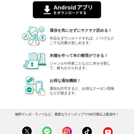
完結
試し読み
あらすじを表示する
BLEACH カラー版 62
通信を気にせずにサクサク読める！
695
円 (税込)
作品をダウンロードすれば、いつでもど
カート
こでも読書が楽しめます。
完結
本棚を作って本の整理ができる！
試し読み
あらすじを表示する
ジャンルや作家ごとなどに本を分類し
て、鍵もかけられます。
BLEACH カラー版 63
695
お得な通知機能！
円 (税込)
カート
通知を許可すると、お得なクーポン情報
完結
などが届きます。
試し読み
あらすじを表示する
無料マンガ・ラノベなど、豊富なラインナップで188万冊以上配信中！
BLEACH カラー版 64
695
円 (税込)
カート
完結