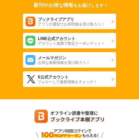
695
円 (税込)
新刊やお得な情報
カート
をお届けします！
完結
ブックライブアプリ
試し読み
アプリの通知でお得情報を受け取ろう！
あらすじを表示する
BLEACH カラー版 59
LINE公式アカウント
アカウント連携で限定クーポンゲット！
695
円 (税込)
カート
完結
メールマガジン
お得な最新情報を受け取ろう！
試し読み
あらすじを表示する
X公式アカウント
BLEACH カラー版 60
フォローして最新情報をチェック！
695
円 (税込)
カート
完結
試し読み
あらすじを表示する
BLEACH カラー版 61
695
円 (税込)
カート