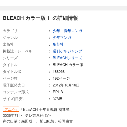
BLEACH カラー版 27
653
円 (税込)
BLEACH カラー版 1 の詳細情報
カート
完結
カテゴリ
少年・青年マンガ
試し読み
あらすじを表示する
ジャンル
少年マンガ
出版社
集英社
BLEACH カラー版 28
掲載誌・レーベル
週刊少年ジャンプ
653
円 (税込)
シリーズ
BLEACHシリーズ
カート
完結
タイトル
BLEACH カラー版
タイトルID
188068
試し読み
あらすじを表示する
ページ数
192ページ
電子版発売日
2012年10月16日
BLEACH カラー版 29
コンテンツ形式
EPUB
653
円 (税込)
サイズ(目安)
37MB
カート
完結
「BLEACH 千年血戦篇-禍進譚-」
アニメ化
試し読み
2026年7月～ テレ東系列ほか
あらすじを表示する
声の出演：森田成一、杉山紀彰、松岡由貴