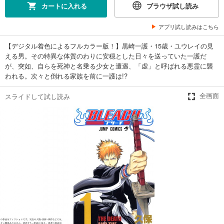
カートに入れる
ブラウザ試し読み
アプリ試し読みはこちら
【デジタル着色によるフルカラー版！】黒崎一護・15歳・ユウレイの見
える男。その特異な体質のわりに安穏とした日々を送っていた一護だ
が、突如、自らを死神と名乗る少女と遭遇、「虚」と呼ばれる悪霊に襲
われる。次々と倒れる家族を前に一護は!?
スライドして試し読み
全画面