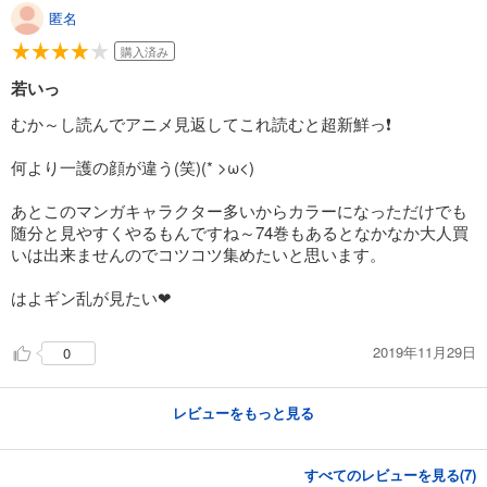
あらすじを表示する
匿名
BLEACH カラー版 24
購入済み
653
円 (税込)
若いっ
カート
完結
むか～し読んでアニメ見返してこれ読むと超新鮮っ❗
試し読み
あらすじを表示する
何より一護の顔が違う(笑)(* >ω<)
BLEACH カラー版 25
あとこのマンガキャラクター多いからカラーになっただけでも
695
随分と見やすくやるもんですね～74巻もあるとなかなか大人買
円 (税込)
カート
いは出来ませんのでコツコツ集めたいと思います。
完結
試し読み
はよギン乱が見たい❤
あらすじを表示する
2019年11月29日
0
BLEACH カラー版 26
653
円 (税込)
カート
レビューをもっと見る
完結
試し読み
あらすじを表示する
すべてのレビューを見る(
7
)