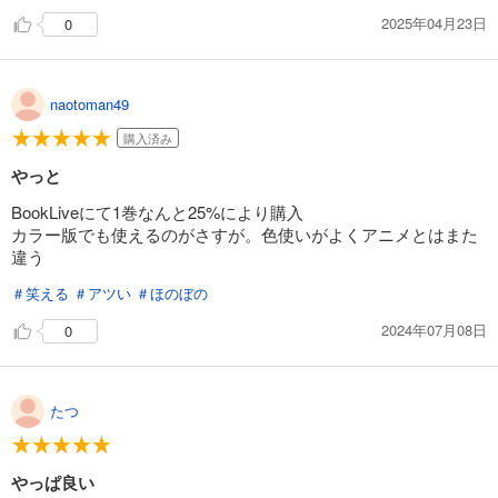
（尸魂界）、破面篇（虚圏）、死神代行消失篇（XCUTION）、千年
2025年04月23日
0
試し読み
血戦篇（見えざる帝国）の全てが繋がっていることに驚嘆するはずで
あらすじを表示する
す。
BLEACH カラー版 18
naotoman49
全体通してハイセンスすぎて何言ってるかわからない？ 読んでくだ
653
円 (税込)
さい、話はそれからだ。
カート
購入済み
完結
やっと
試し読み
あらすじを表示する
BookLiveにて1巻なんと25%により購入
カラー版でも使えるのがさすが。色使いがよくアニメとはまた
BLEACH カラー版 19
違う
737
円 (税込)
カート
＃笑える
＃アツい
＃ほのぼの
完結
2024年07月08日
0
試し読み
あらすじを表示する
BLEACH カラー版 20
たつ
674
円 (税込)
カート
完結
やっぱ良い