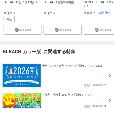
BLEACH モノクロ版 1
BLEACH 獄頤鳴鳴篇
DON'T BLEACH MY
BLEACH カラー版 52
T 1
695
円 (税込)
久保帯人
久保帯人
久保帯人
成田良悟
カート
完結
完結
試し読み
試し読み
試し読み
試し読み
あらすじを表示する
BLEACH カラー版 53
716
円 (税込)
カート
BLEACH カラー版 に関連する特集
完結
試し読み
少年マンガ・青年マンガ 上半期ランキング2026
あらすじを表示する
BLEACH カラー版 54
695
円 (税込)
更新日:2026/06/26
カート
完結
【少年・青年】2017年上半期ランキング
試し読み
あらすじを表示する
更新日:2018/06/29
BLEACH カラー版 55