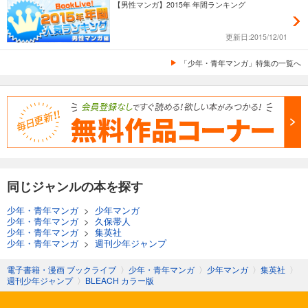
【男性マンガ】2015年 年間ランキング
695
円 (税込)
カート
完結
更新日:2015/12/01
試し読み
「少年・青年マンガ」特集の一覧へ
あらすじを表示する
BLEACH カラー版 56
695
円 (税込)
カート
完結
試し読み
あらすじを表示する
同じジャンルの本を探す
BLEACH カラー版 57
少年・青年マンガ
>
少年マンガ
695
円 (税込)
カート
少年・青年マンガ
>
久保帯人
完結
少年・青年マンガ
>
集英社
少年・青年マンガ
>
週刊少年ジャンプ
試し読み
あらすじを表示する
電子書籍・漫画 ブックライブ
〉
少年・青年マンガ
〉
少年マンガ
〉
集英社
〉
週刊少年ジャンプ
〉
BLEACH カラー版
BLEACH カラー版 58