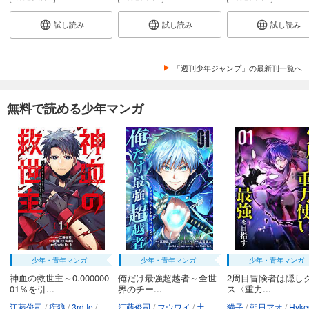
試し読み
あらすじを表示する
試し読み
試し読み
試し読み
BLEACH カラー版 43
653
円 (税込)
「週刊少年ジャンプ」の最新刊一覧へ
カート
完結
無料で読める少年マンガ
試し読み
あらすじを表示する
BLEACH カラー版 44
653
円 (税込)
カート
完結
試し読み
あらすじを表示する
BLEACH カラー版 45
少年・青年マンガ
少年・青年マンガ
少年・青年マンガ
653
円 (税込)
カート
神血の救世主～0.000000
俺だけ最強超越者～全世
2周目冒険者は隠し
完結
01％を引...
界のチー...
ス〈重力...
試し読み
江藤俊司
疾狼
3rd Ie
Studio No.9
江藤俊司
フウワイ
土田健太
猫子
3rd Ie
朝日アオ
maruco
HykeC
St