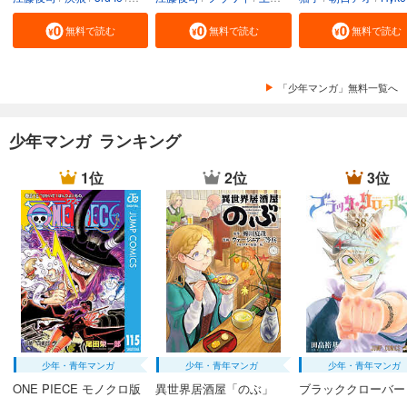
あらすじを表示する
無料で読む
無料で読む
無料で読む
BLEACH カラー版 46
653
円 (税込)
カート
「少年マンガ」無料一覧へ
完結
試し読み
少年マンガ ランキング
あらすじを表示する
1位
2位
3位
BLEACH カラー版 47
653
円 (税込)
カート
完結
試し読み
あらすじを表示する
BLEACH カラー版 48
716
円 (税込)
カート
完結
少年・青年マンガ
少年・青年マンガ
少年・青年マンガ
試し読み
ONE PIECE モノクロ版
異世界居酒屋「のぶ」
ブラッククローバー
あらすじを表示する