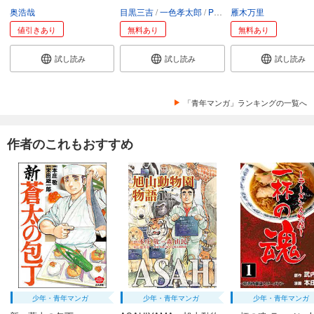
奥浩哉
目黒三吉
一色孝太郎
Parum
雁木万里
値引きあり
無料あり
無料あり
試し読み
試し読み
試し読み
「青年マンガ」ランキングの一覧へ
作者のこれもおすすめ
少年・青年マンガ
少年・青年マンガ
少年・青年マンガ