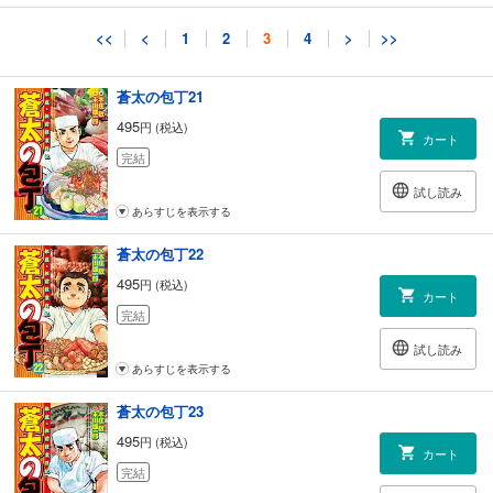
試し読み
<<
<
1
2
3
4
>
>>
あらすじを表示する
蒼太の包丁21
495
円 (税込)
カート
完結
試し読み
あらすじを表示する
蒼太の包丁22
495
円 (税込)
カート
完結
試し読み
あらすじを表示する
蒼太の包丁23
495
円 (税込)
カート
完結