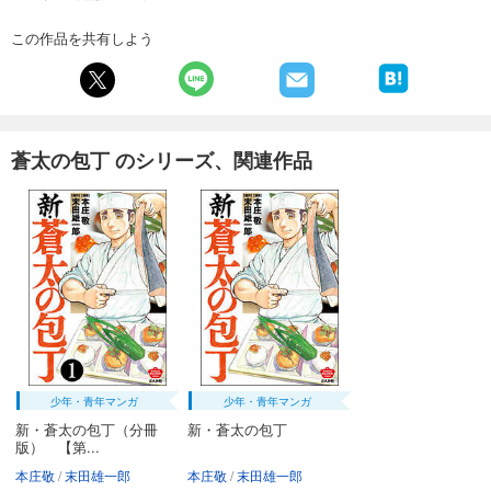
495
円 (税込)
カート
完結
この作品を共有しよう
試し読み
あらすじを表示する
蒼太の包丁40
蒼太の包丁 のシリーズ、関連作品
495
円 (税込)
カート
完結
試し読み
あらすじを表示する
蒼太の包丁41
495
円 (税込)
カート
完結
試し読み
あらすじを表示する
少年・青年マンガ
少年・青年マンガ
新・蒼太の包丁（分冊
新・蒼太の包丁
版） 【第...
本庄敬
末田雄一郎
本庄敬
末田雄一郎