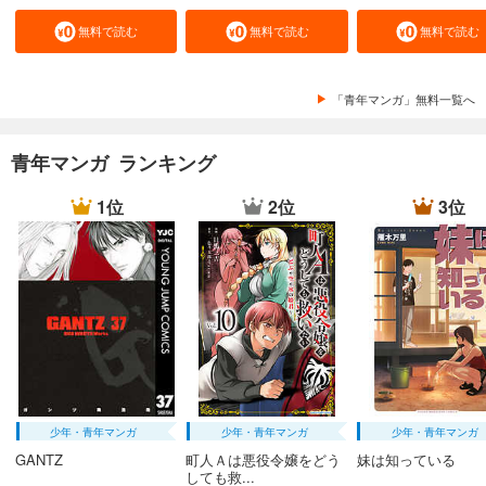
無料で読む
無料で読む
無料で読む
「青年マンガ」無料一覧へ
青年マンガ ランキング
1位
2位
3位
少年・青年マンガ
少年・青年マンガ
少年・青年マンガ
GANTZ
町人Ａは悪役令嬢をどう
妹は知っている
しても救...