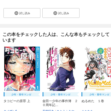
試し読み
試し読み
この本をチェックした人は、こんな本もチェックして
います
少年・青年マンガ
少年・青年マンガ
少年・青年マンガ
タコピーの原罪 上
金田一少年の事件簿 ２
ぬるめた １巻
０周年記...
タイザン5
天樹征丸
さとうふみや
こかむも