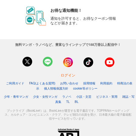
お得な通知機能！
通知を許可すると、お得なクーポン情報
などが届きます。
無料マンガ・ラノベなど、豊富なラインナップで188万冊以上配信中！
ログイン
ご利用ガイド
FAQ(よくある質問)
お問い合わせ
採用情報
利用規約
特商法の表
示
個人情報保護方針
cookie等ポリシー
少年・青年マンガ
少女・女性マンガ
ラノベ
小説・文芸
ビジネス・実用
雑誌・写
真集
TL
BL
ブックライブ（BookLive!）は、BookLiveが運営する電子書店です。TOPPANホールディング
ス、カルチュア・コンビニエンス・クラブ、テレビ朝日の出資を受け、日本最大級の電子書籍配
信サービスを行っています。