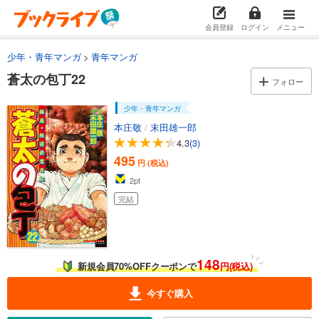
495
円 (税込)
カート
完結
会員登録
ログイン
メニュー
試し読み
少年・青年マンガ
青年マンガ
あらすじを表示する
蒼太の包丁22
フォロー
蒼太の包丁15
495
円 (税込)
少年・青年マンガ
カート
本庄敬
/
末田雄一郎
完結
4.3
(3)
試し読み
495
円 (税込)
あらすじを表示する
2
pt
蒼太の包丁16
完結
495
円 (税込)
カート
完結
試し読み
148
新規会員70%OFFクーポンで
円(税込)
あらすじを表示する
蒼太の包丁17
今すぐ購入
495
円 (税込)