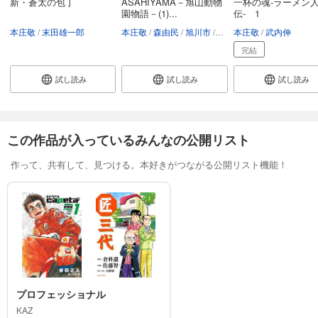
新・蒼太の包丁
ASAHIYAMA－旭山動物
一杯の魂‐ラーメン
園物語－(1)...
伝‐ 1
本庄敬
末田雄一郎
本庄敬
森由民
旭川市
旭川市旭山動物園
本庄敬
武内伸
完結
試し読み
試し読み
試し読み
この作品が入っているみんなの公開リスト
作って、共有して、見つける。本好きがつながる公開リスト機能！
プロフェッショナル
KAZ