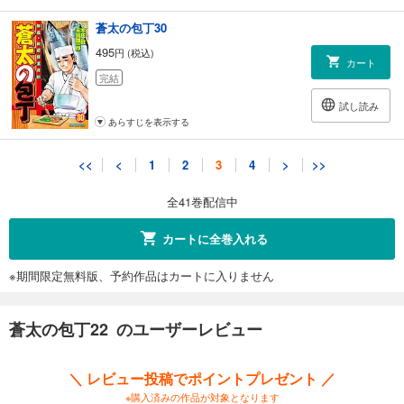
蒼太の包丁30
495
円 (税込)
カート
完結
試し読み
あらすじを表示する
蒼太の包丁31
<<
<
1
2
3
4
>
>>
495
円 (税込)
カート
全41巻配信中
完結
試し読み
カートに全巻入れる
あらすじを表示する
※期間限定無料版、予約作品はカートに入りません
蒼太の包丁32
495
円 (税込)
カート
蒼太の包丁22 のユーザーレビュー
完結
試し読み
＼ レビュー投稿でポイントプレゼント ／
あらすじを表示する
※購入済みの作品が対象となります