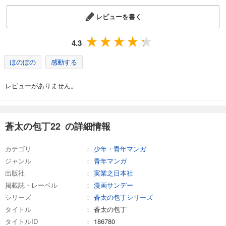
蒼太の包丁33
レビューを書く
495
円 (税込)
カート
完結
4.3
試し読み
あらすじを表示する
ほのぼの
感動する
蒼太の包丁34
レビューがありません。
495
円 (税込)
カート
完結
試し読み
蒼太の包丁22 の詳細情報
あらすじを表示する
カテゴリ
少年・青年マンガ
蒼太の包丁35
ジャンル
青年マンガ
495
円 (税込)
カート
出版社
実業之日本社
完結
掲載誌・レーベル
漫画サンデー
試し読み
シリーズ
蒼太の包丁シリーズ
あらすじを表示する
タイトル
蒼太の包丁
タイトルID
186780
蒼太の包丁36