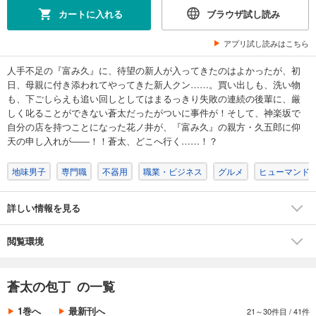
カート
カートに入れる
ブラウザ試し読み
完結
試し読み
アプリ試し読みはこちら
あらすじを表示する
人手不足の『富み久』に、待望の新人が入ってきたのはよかったが、初
蒼太の包丁18
日、母親に付き添われてやってきた新人クン……。買い出しも、洗い物
495
円 (税込)
も、下ごしらえも追い回しとしてはまるっきり失敗の連続の後輩に、厳
カート
しく叱ることができない蒼太だったがついに事件が！そして、神楽坂で
完結
自分の店を持つことになった花ノ井が、『富み久』の親方・久五郎に仰
試し読み
天の申し入れが――！！蒼太、どこへ行く……！？
あらすじを表示する
地味男子
専門職
不器用
職業・ビジネス
グルメ
ヒューマンド
蒼太の包丁19
495
円 (税込)
カート
詳しい情報を見る
完結
試し読み
閲覧環境
あらすじを表示する
蒼太の包丁20
蒼太の包丁 の一覧
495
円 (税込)
カート
1巻へ
最新刊へ
21～30件目
/
41件
完結