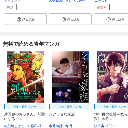
完結
値引き
試し読み
試し読み
試し読み
無料で読める青年マンガ
少年・青年マンガ
少年・青年マンガ
少年・青年マンガ
片田舎のおっさん、剣聖
シアワセな家族
16年目の復讐～奴
になる～...
獄に送る...
佐賀崎しげる
乍藤和樹
鍋島テツヒロ
市井時計
青沼
桜宇宙
FTops