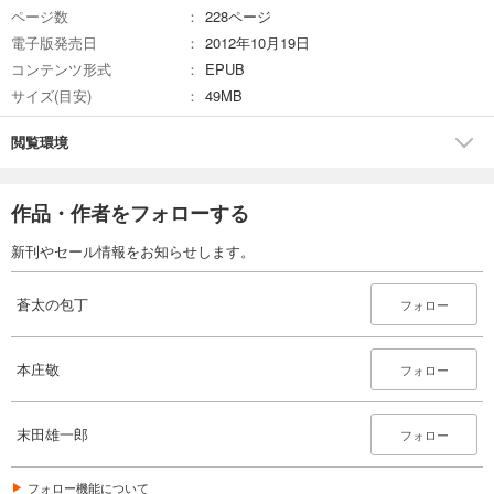
ページ数
228ページ
495
円 (税込)
カート
電子版発売日
2012年10月19日
完結
コンテンツ形式
EPUB
試し読み
サイズ(目安)
49MB
あらすじを表示する
閲覧環境
蒼太の包丁37 旭川編
495
円 (税込)
カート
作品・作者をフォローする
完結
試し読み
新刊やセール情報をお知らせします。
あらすじを表示する
蒼太の包丁
フォロー
蒼太の包丁38
495
円 (税込)
カート
本庄敬
完結
フォロー
試し読み
あらすじを表示する
末田雄一郎
フォロー
蒼太の包丁39
フォロー機能について