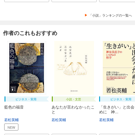
「小説」ランキングの一覧へ
作者のこれもおすすめ
ビジネス・実用
小説・文芸
ビジネス・実用
藍色の福音
あなたが言わなかったこ
「生きがい」と出会
と
めに 神...
若松英輔
若松英輔
若松英輔
NEW