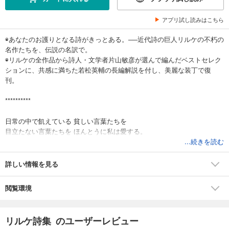
アプリ試し読みはこちら
◉あなたのお護りとなる詩がきっとある。──近代詩の巨人リルケの不朽の
名作たちを、伝説の名訳で。
◉リルケの全作品から詩人・文学者片山敏彦が選んで編んだベストセレク
ションに、共感に満ちた若松英輔の長編解説を付し、美麗な装丁で復
刊。
**********
日常の中で飢えている 貧しい言葉たちを
目立たない言葉たちを ほんとうに私は愛する。
...続きを読む
私の祝祭の中からいろいろな光彩を取り出して、私は彼らに贈ろう。
そうすると彼らは微笑して おもむろに晴れやかになる。
詳しい情報を見る
────「日常の中で飢えている言葉」より
閲覧環境
＊ ＊ ＊
「時の無いひろい第二の生活」、時刻とは異なるもう一つの「時」に司
リルケ詩集 のユーザーレビュー
られた世界、そこを生きることができるのは詩人だけではない。