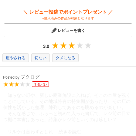
詩人の言葉を読む者にも道は照らし出されているのである。
────若松英輔（解説より）
＼ レビュー投稿でポイントプレゼント ／
※購入済みの作品が対象となります
**********
レビューを書く
3.0
癒やされる
切ない
タメになる
ブクログ
Posted by
ネタバレ
知らない町や、新しい商業施設に入れば、そこの本屋を覗く
ことにしている。その地域特有の特集棚があったり、その店の
個性を活かした整理、陳列してあるのを眺めるのが楽しい。
そんな感じで、ふらっと初めて入った書店で、レジ前の目立
つ棚に本書はあった。詩集がレジ前というのは珍しい？
リルケは言わずとしれ
...続きを読む