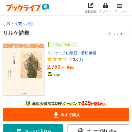
会員登録
ログイン
メニュー
小説・文芸
小説
リルケ詩集
フォロー
小説・文芸
リルケ
/
片山敏彦
/
若松英輔
3.0
(1)
2,750
円 (税込)
13
pt
825
新規会員70%OFFクーポンで
円(税込)
今すぐ購入
カートに入れる
ブラウザ試し読み