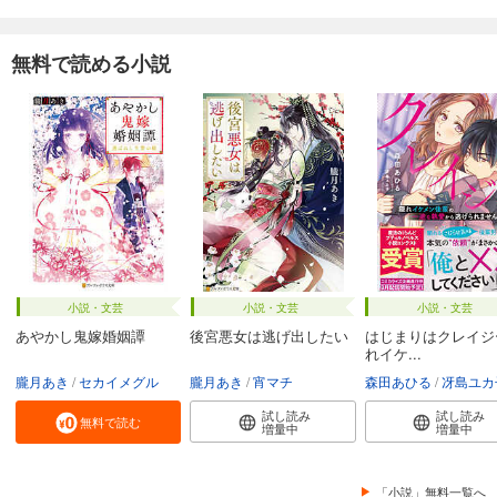
無料で読める小説
小説・文芸
小説・文芸
小説・文芸
あやかし鬼嫁婚姻譚
後宮悪女は逃げ出したい
はじまりはクレイジ
れイケ...
朧月あき
セカイメグル
朧月あき
宵マチ
森田あひる
冴島ユカ
試し読み
試し読み
無料で読む
増量中
増量中
「小説」無料一覧へ