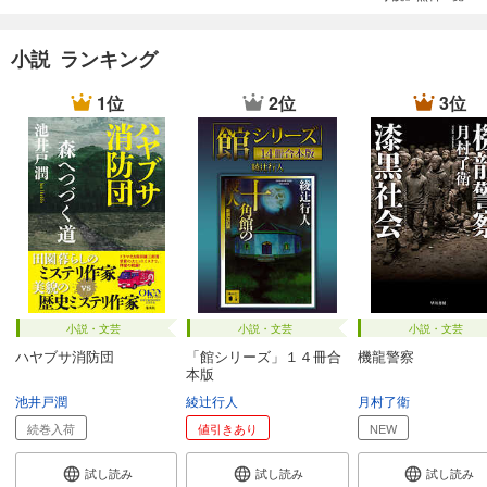
小説 ランキング
1位
2位
3位
小説・文芸
小説・文芸
小説・文芸
ハヤブサ消防団
「館シリーズ」１４冊合
機龍警察
本版
池井戸潤
綾辻行人
月村了衛
続巻入荷
値引きあり
NEW
試し読み
試し読み
試し読み