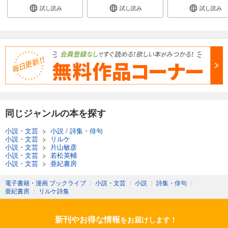
試し読み
試し読み
試し読み
同じジャンルの本を探す
小説・文芸
>
小説
/
詩集・俳句
小説・文芸
>
リルケ
小説・文芸
>
片山敏彦
小説・文芸
>
若松英輔
小説・文芸
>
亜紀書房
電子書籍・漫画 ブックライブ
〉
小説・文芸
〉
小説
〉
詩集・俳句
〉
亜紀書房
〉
リルケ詩集
新刊やお得な情報
をお届けします！