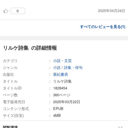
2025年04月24日
0
すべてのレビューを見る(
1
)
リルケ詩集 の詳細情報
カテゴリ
小説・文芸
ジャンル
小説
/
詩集・俳句
出版社
亜紀書房
タイトル
リルケ詩集
タイトルID
1828454
ページ数
360ページ
電子版発売日
2025年03月22日
コンテンツ形式
EPUB
サイズ(目安)
4MB
閲覧環境