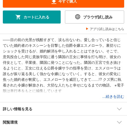
今すぐ購入
カートに入れる
ブラウザ試し読み
アプリ試し読みはこちら
――目の前の光景が残酷すぎて、涙も出ないわ。愛し合っていると信じ
ていた婚約者のキスシーンを目撃した伯爵令嬢エスメローラ。裏切りに
ショックを受けるが、婚約解消を申し入れることはできない。そこで、
意気投合した同じ貴族学院に通う隣国の王女に事情を打ち明け、彼女の
侍女として、卒業後、隣国に発つことになった。隣国の王宮で生き抜け
るようにと、王女に仕える公爵令嬢サラの指導を受け、エスメローラは
誰もが振り返る美しく強かな令嬢になっていく。すると、彼女の変化に
焦った婚約者が豹変し、エスメローラを威圧してきて……!? クズ男に執
着された令嬢が解放され、大切な人たちと幸せになるまでの物語。 ※電子
版は単行本をもとに編集しています
...続きを読む
詳しい情報を見る
閲覧環境