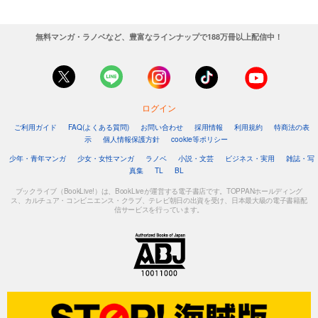
無料マンガ・ラノベなど、豊富なラインナップで188万冊以上配信中！
ログイン
ご利用ガイド
FAQ(よくある質問)
お問い合わせ
採用情報
利用規約
特商法の表
示
個人情報保護方針
cookie等ポリシー
少年・青年マンガ
少女・女性マンガ
ラノベ
小説・文芸
ビジネス・実用
雑誌・写
真集
TL
BL
ブックライブ（BookLive!）は、BookLiveが運営する電子書店です。TOPPANホールディング
ス、カルチュア・コンビニエンス・クラブ、テレビ朝日の出資を受け、日本最大級の電子書籍配
信サービスを行っています。