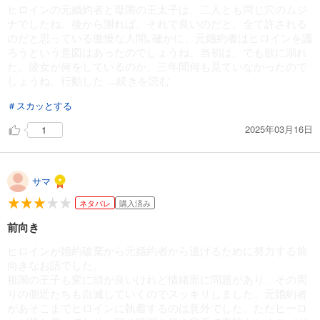
ヒロインの元婚約者と母国の王太子は、二人とも同じ穴のムジ
ナでしたね。後から謝れば、それで良いのだと、全て許される
のだと思っている傲慢な人間｡確かに、元婚約者はヒロインを護
ろうという意図はあったのでしょうね、当初は。でも欲に溺れ
た。彼女が何をしているのか、三年間何も見ていなかったので
しょうね。行動した
...続きを読む
＃スカッとする
2025年03月16日
1
サマ
ネタバレ
購入済み
前向き
ヒロインが婚約破棄から元婚約者から逃げるために努力する前
向きなお話でした。
祖国の王子も変に頭が良いけれど情緒面に問題があり、その周
りの側近たちも自滅していくのでスッキリしました。元婚約者
があそこまでヒロインに執着するのは意外でした。ただヒーロ