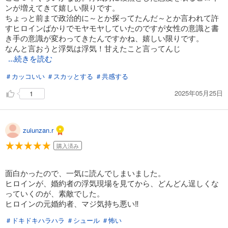
ンが増えてきて嬉しい限りです。
ちょっと前まで政治的に～とか探ってたんだ～とか言われて許
すヒロインばかりでモヤモヤしていたのですが女性の意識と書
き手の意識が変わってきたんですかね、嬉しい限りです。
なんと言おうと浮気は浮気！甘えたこと言ってんじ
...続きを読む
＃カッコいい
＃スカッとする
＃共感する
2025年05月25日
1
zuiunzan.r
購入済み
面白かったので、一気に読んでしまいました。
ヒロインが、婚約者の浮気現場を見てから、どんどん逞しくな
っていくのが、素敵でした。
ヒロインの元婚約者、マジ気持ち悪い‼️
＃ドキドキハラハラ
＃シュール
＃怖い