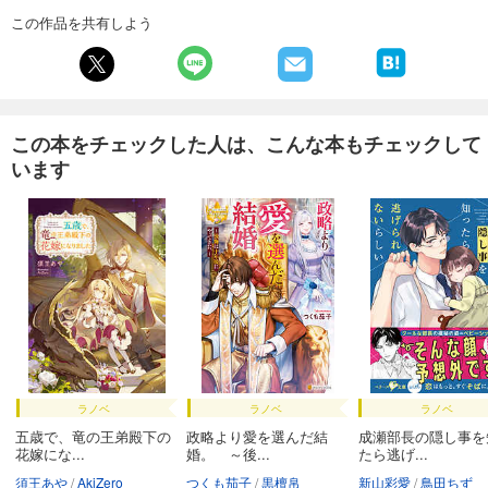
この作品を共有しよう
この本をチェックした人は、こんな本もチェックして
います
ラノベ
ラノベ
ラノベ
五歳で、竜の王弟殿下の
政略より愛を選んだ結
成瀬部長の隠し事を
花嫁にな...
婚。 ～後...
たら逃げ...
須王あや
AkiZero
つくも茄子
黒檀帛
新山彩愛
鳥田ちず