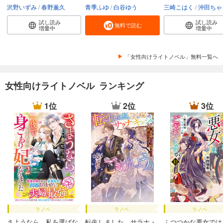
沢野いずみ
春野薫久
青季ふゆ
白谷ゆう
三崎こはく
沖田ちゃ
試し読み
試し読み
無料で読む
増量中
増量中
「女性向けライトノベル」無料一覧へ
女性向けライトノベル ランキング
1位
2位
3位
ラノベ
ラノベ
ラノベ
さようなら、私を選ばな
転生しました、サラナ・
ふつつかな悪女では