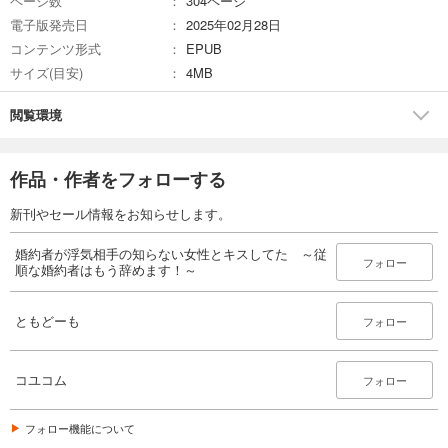
ページ数
304ページ
電子版発売日
2025年02月28日
コンテンツ形式
EPUB
サイズ(目安)
4MB
閲覧環境
作品・作者をフォローする
新刊やセール情報をお知らせします。
婚約者が浮気相手の知らない女性とキスしてた ～従
フォロー
順な婚約者はもう辞めます！～
ともどーも
フォロー
コユコム
フォロー
フォロー機能について