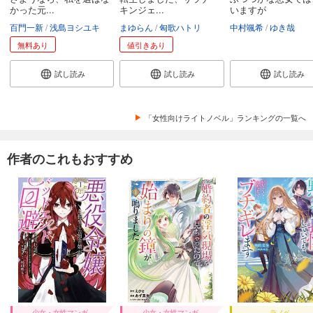
かった元...
キンジェ...
いますが
百門一新
浅島ヨシユキ
まゆらん
匈歌ハトリ
中村颯希
ゆき哉
無料あり
値引きあり
試し読み
試し読み
試し読み
「女性向けライトノベル」ランキングの一覧へ
作者のこれもおすすめ
少女・女性マンガ
少女・女性マンガ
ラノベ