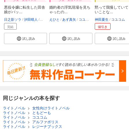
悪役令嬢に転生した田舎
婚約者の浮気現場を見ち
黙って我慢していて
娘がバッ...
ゃったの...
いことな...
日之影ソラ
汐田晴人
コユコム
えひと
あず真矢
コユコム
神田夏生
コユコム
完結
値引き
試し読み
試し読み
試し読み
同じジャンルの本を探す
ライトノベル
>
女性向けライトノベル
ライトノベル
>
ともどーも
ライトノベル
>
コユコム
ライトノベル
>
アルファポリス
ライトノベル
>
レジーナブックス