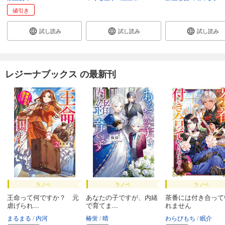
値引き
試し読み
試し読み
試し読み
レジーナブックス の最新刊
ラノベ
ラノベ
ラノベ
王命って何ですか？ 元
あなたの子ですが、内緒
茶番には付き合って
虐げられ...
で育てま...
れません
まるまる
内河
椿蛍
晴
わらびもち
眠介