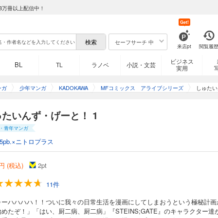
8万冊以上配信中！
Get!
セーフサーチ 中
来店pt
閲覧履
ビジネス
BL
TL
ラノベ
小説・文芸
実用
ンガ
少年マンガ
KADOKAWA
MFコミックス アライブシリーズ
しゅたい
ゅたいんず・げーと！ 1
・青年マンガ
5pb.×ニトロプラス
円 (税込)
2
pt
11件
ゥーハハハハ！！ついに我々の日常生活を漫画にしてしまおうという極秘計画
めたぞ！」「はい、厨二病、厨二病」『STEINS;GATE』のキャラクター達