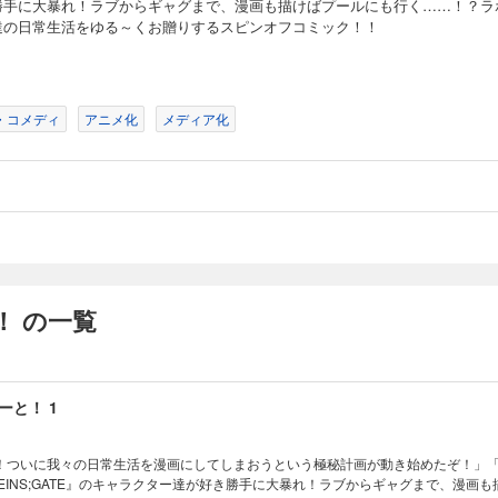
勝手に大暴れ！ラブからギャグまで、漫画も描けばプールにも行く……！？ラ
達の日常生活をゆる～くお贈りするスピンオフコミック！！
・コメディ
アニメ化
メディア化
！ の一覧
ーと！ 1
！ついに我々の日常生活を漫画にしてしまおうという極秘計画が動き始めたぞ！」
EINS;GATE』のキャラクター達が好き勝手に大暴れ！ラブからギャグまで、漫画も