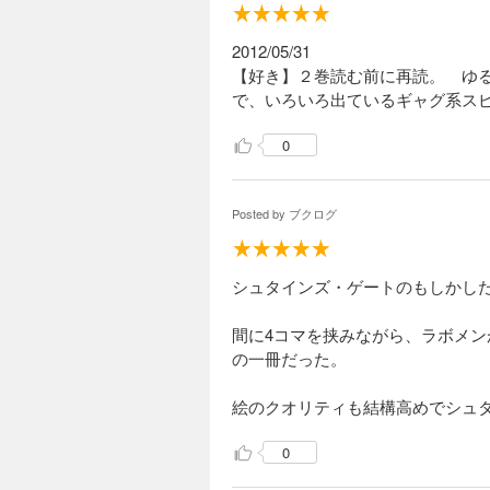
2012/05/31
【好き】２巻読む前に再読。 ゆ
で、いろいろ出ているギャグ系ス
0
Posted by
ブクログ
シュタインズ・ゲートのもしかし
間に4コマを挟みながら、ラボメ
の一冊だった。
絵のクオリティも結構高めでシュ
0