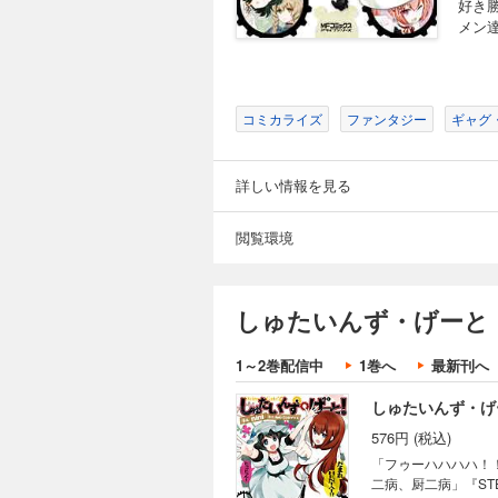
好き
メン
コミカライズ
ファンタジー
ギャグ
詳しい情報を見る
閲覧環境
しゅたいんず・げーと
1～2巻配信中
1巻へ
最新刊へ
しゅたいんず・げ
576円 (税込)
「フゥーハハハハ！
二病、厨二病」『ST