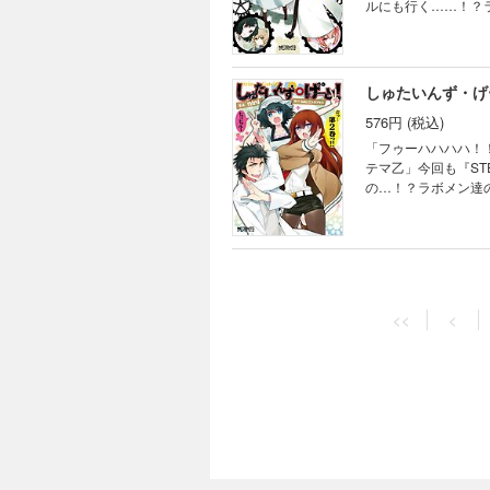
ルにも行く……！？
しゅたいんず・げ
576円 (税込)
「フゥーハハハハ！
テマ乙」今回も『ST
の…！？ラボメン達
<<
<