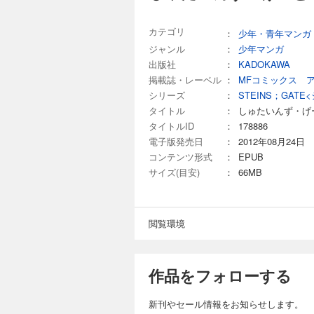
カテゴリ
：
少年・青年マンガ
ジャンル
：
少年マンガ
出版社
：
KADOKAWA
掲載誌・レーベル
：
MFコミックス 
シリーズ
：
STEINS；GAT
タイトル
：
しゅたいんず・げ
タイトルID
：
178886
電子版発売日
：
2012年08月24日
コンテンツ形式
：
EPUB
サイズ(目安)
：
66MB
閲覧環境
作品をフォローする
新刊やセール情報をお知らせします。