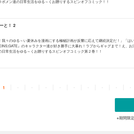
ラボメン達の日常生活をゆる～くお贈りするスピンオフコミック！！
ーと！ 2
！我々のゆる～い夏休みを漫画にする極秘計画が反響に応えて継続決定だ！」「は
EINS;GATE』のキャラクター達が好き勝手に大暴れ！ラブからギャグまで！え、お
の日常生活をゆる～くお贈りするスピンオフコミック第２巻！！
1
・
・
・
・
・
・
・
・
・
※期間限