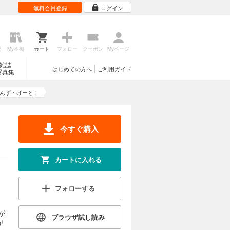
無料会員登録
ログイン
歴
My本棚
カート
フォロー
クーポン
Myページ
雑誌
はじめての方へ
ご利用ガイド
写真集
んず・げーと！
今すぐ購入
カートに入れる
フォローする
が
ブラウザ試し読み
が