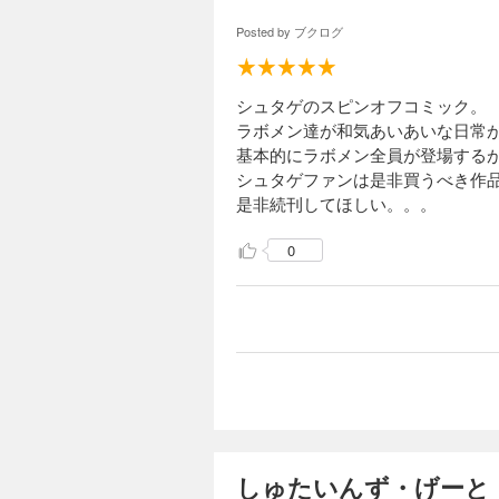
Posted by
ブクログ
シュタゲのスピンオフコミック。
ラボメン達が和気あいあいな日常
基本的にラボメン全員が登場する
シュタゲファンは是非買うべき作
是非続刊してほしい。。。
0
しゅたいんず・げーと！