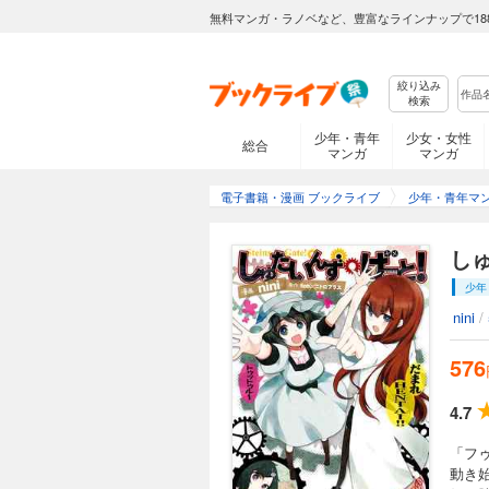
無料マンガ・ラノベなど、豊富なラインナップで18
絞り込み
検索
少年・青年
少女・女性
総合
マンガ
マンガ
電子書籍・漫画 ブックライブ
少年・青年マ
し
少年
nini
/
576
4.7
「フ
動き始