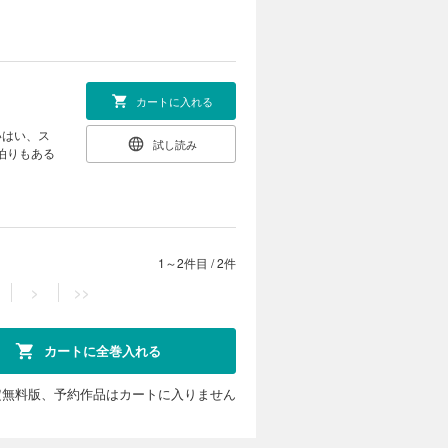
カートに入れる
いはい、ス
試し読み
泊りもある
1～2件目
/
2件
>
>>
カートに全巻入れる
定無料版、予約作品はカートに入りません