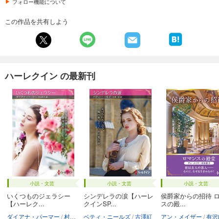
フォロー機能について
この作品を共有しよう
ハーレクイン の最新刊
小説・文芸
小説・文芸
小説・文芸
いくつものジェラシー
シンデレラの涙【ハーレ
侯爵家からの招待 
【ハーレク...
クインSP...
スの殿...
ダイアナ・パーマー
村山汎子
ベティ・ニールズ
古澤紅
アン・メイザー
有沢