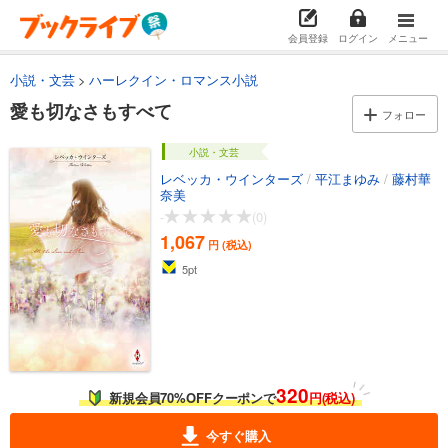
会員登録
ログイン
メニュー
小説・文芸
ハーレクイン・ロマンス小説
愛も切なさもすべて
フォロー
小説・文芸
レベッカ・ウインターズ
/
平江まゆみ
/
藤村華
奈美
-
(0)
1,067
円 (税込)
5
pt
320
新規会員70%OFFクーポンで
円(税込)
今すぐ購入