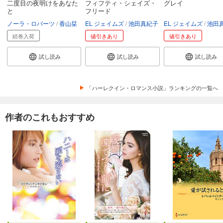
二度目の夜明けをあなた
フィフティ・シェイズ・
グレイ
と
フリード
ノーラ・ロバーツ
香山栞
EL ジェイムズ
池田真紀子
EL ジェイムズ
池田
続巻入荷
値引きあり
値引きあり
試し読み
試し読み
試し読み
「ハーレクイン・ロマンス小説」ランキングの一覧へ
作者のこれもおすすめ