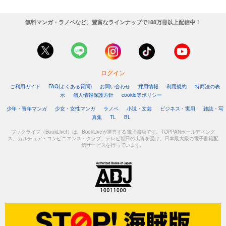
無料マンガ・ラノベなど、豊富なラインナップで188万冊以上配信中！
ログイン
ご利用ガイド
FAQ(よくある質問)
お問い合わせ
採用情報
利用規約
特商法の表
示
個人情報保護方針
cookie等ポリシー
少年・青年マンガ
少女・女性マンガ
ラノベ
小説・文芸
ビジネス・実用
雑誌・写
真集
TL
BL
ブックライブ（BookLive!）は、BookLiveが運営する電子書店です。TOPPANホールディング
ス、カルチュア・コンビニエンス・クラブ、テレビ朝日の出資を受け、日本最大級の電子書籍配
信サービスを行っています。