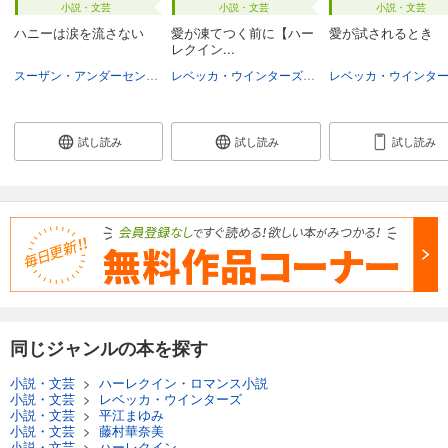
小説・文芸
小説・文芸
小説・文芸
ハニーは涙を流さない
愛が凍てつく前に【ハー
愛が試されるとき
レクイン...
スーザン・アンダーセン
平江まゆみ
レベッカ・ウインターズ
朝戸まり
試し読み
試し読み
試し読み
同じジャンルの本を探す
小説・文芸
>
ハーレクイン・ロマンス小説
小説・文芸
>
レベッカ・ウインターズ
小説・文芸
>
平江まゆみ
小説・文芸
>
藤村華奈美
小説・文芸
>
ハーレクイン