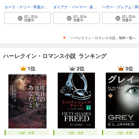
カーラ・ケリー
琴葉かいら
ダイアナ・パーマー
泉智子
ヘザー・グレアム
岡
試し読み
試し読み
試し読み
増量中
増量中
増量中
「ハーレクイン・ロマンス小説」無料一覧へ
ハーレクイン・ロマンス小説 ランキング
1位
2位
3位
小説・文芸
小説・文芸
小説・文芸