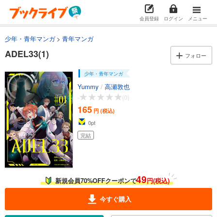
会員登録
ログイン
メニュー
少年・青年マンガ
青年マンガ
ADEL33(1)
フォロー
少年・青年マンガ
Yummy
/
高瀬敦也
-
(0)
165
円 (税込)
0
pt
完結
49
新規会員70%OFFクーポンで
円(税込)
今すぐ購入