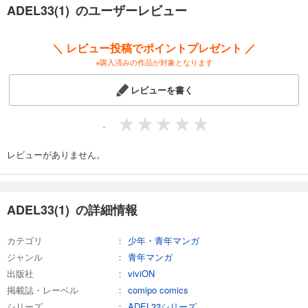
カート
ADEL33(1) のユーザーレビュー
完結
試し読み
＼ レビュー投稿でポイントプレゼント ／
あらすじを表示する
※購入済みの作品が対象となります
ADEL33(13)
レビューを書く
165
円 (税込)
カート
完結
-
試し読み
あらすじを表示する
レビューがありません。
ADEL33(14)
165
円 (税込)
カート
ADEL33(1) の詳細情報
完結
試し読み
カテゴリ
少年・青年マンガ
あらすじを表示する
ジャンル
青年マンガ
ADEL33(15)
出版社
viviON
掲載誌・レーベル
comipo comics
165
円 (税込)
カート
シリーズ
ADEL33シリーズ