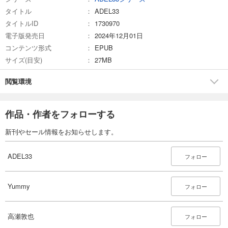
完結
タイトル
ADEL33
試し読み
タイトルID
1730970
あらすじを表示する
電子版発売日
2024年12月01日
ADEL33(16)
コンテンツ形式
EPUB
サイズ(目安)
165
27MB
円 (税込)
カート
完結
閲覧環境
試し読み
あらすじを表示する
作品・作者をフォローする
ADEL33(17)
新刊やセール情報をお知らせします。
165
円 (税込)
カート
完結
ADEL33
フォロー
試し読み
あらすじを表示する
Yummy
フォロー
ADEL33(18)
165
円 (税込)
カート
高瀬敦也
フォロー
完結