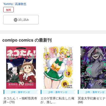
Yummy
高瀬敦也
無料
試し読み
comipo comics の最新刊
少年・青年マンガ
少年・青年マンガ
少年・青年マンガ
ネコたん！～猫町怪異奇
エロゲ世界に転生した俺
冥途大学幻象ゼミナ
譚～(70)
が、推し...
(68)