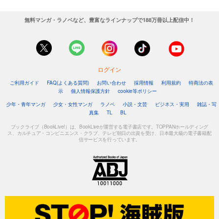
無料マンガ・ラノベなど、豊富なラインナップで188万冊以上配信中！
ログイン
ご利用ガイド
FAQ(よくある質問)
お問い合わせ
採用情報
利用規約
特商法の表
示
個人情報保護方針
cookie等ポリシー
少年・青年マンガ
少女・女性マンガ
ラノベ
小説・文芸
ビジネス・実用
雑誌・写
真集
TL
BL
ブックライブ（BookLive!）は、BookLiveが運営する電子書店です。TOPPANホールディング
ス、カルチュア・コンビニエンス・クラブ、テレビ朝日の出資を受け、日本最大級の電子書籍配
信サービスを行っています。