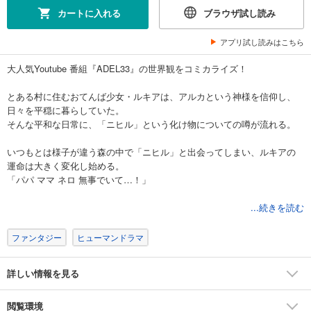
カートに入れる
ブラウザ試し読み
アプリ試し読みはこちら
大人気Youtube 番組『ADEL33』の世界観をコミカライズ！
とある村に住むおてんば少女・ルキアは、アルカという神様を信仰し、
日々を平穏に暮らしていた。
そんな平和な日常に、「ニヒル」という化け物についての噂が流れる。
いつもとは様子が違う森の中で「ニヒル」と出会ってしまい、ルキアの
運命は大きく変化し始める。
「パパ ママ ネロ 無事でいて…！」
人々から時間を奪うニヒルの正体とは？
...続きを読む
謎の美少女・アデルとは？
あなたにとっての「時間」、そして「記憶」とは？
ファンタジー
ヒューマンドラマ
『ADEL33』の世界を、ルキアの物語が今、走り出す――…！
詳しい情報を見る
※本作品は、以前出版社forcsより販売されていた作品となります。重複購
入にご注意下さい。
閲覧環境