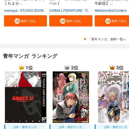
くれませ...
ベル１
年齢版】...
mamaya
STUDIO ZOON
CHINA LITERATURE
Tiankongshu Mangongchang
WebtoonKoiContent
無料で読む
無料で読む
無料で読む
「青年マンガ」無料一覧へ
青年マンガ ランキング
1位
2位
3位
少年・青年マンガ
少年・青年マンガ
少年・青年マンガ