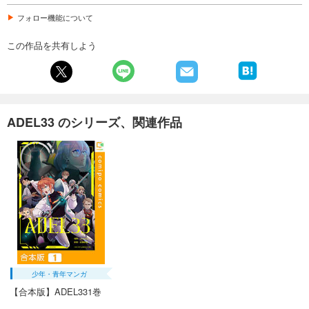
試し読み
フォロー機能について
あらすじを表示する
この作品を共有しよう
ADEL33(19)
165
円 (税込)
カート
完結
試し読み
ADEL33 のシリーズ、関連作品
あらすじを表示する
ADEL33(20)
165
円 (税込)
カート
完結
試し読み
あらすじを表示する
少年・青年マンガ
【合本版】ADEL331巻