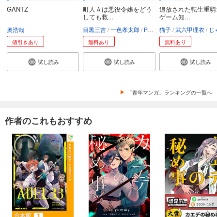
GANTZ
町人Ａは悪役令嬢をどう
追放された転生重騎
しても救...
ゲーム知...
奥浩哉
目黒三吉
一色孝太郎
Parum
猫子
武六甲理衣
じゃい
値引きあり
無料あり
無料あり
試し読み
試し読み
試し読み
「青年マンガ」ランキングの一覧へ
作者のこれもおすすめ