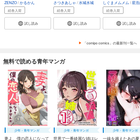
ZENZO
かるかん
さつきあしゃ
水城水城
しぐまメムメム
星浩
続巻入荷
続巻入荷
続巻入荷
試し読み
試し読み
試し読み
「comipo comics」の最新刊一覧へ
無料で読める青年マンガ
少年・青年マンガ
少年・青年マンガ
少年・青年マンガ
妻よ、僕の恋人になって
世界で一番綺麗な姉はレ
一線を越えたあの夏