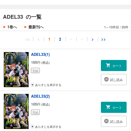
ADEL33 の一覧
1巻へ
最新刊へ
1～10件目
/
20件
<<
<
1
2
・
・
>
>>
ADEL33(1)
165
円 (税込)
カート
完結
試し読み
あらすじを表示する
ADEL33(2)
165
円 (税込)
カート
完結
試し読み
あらすじを表示する