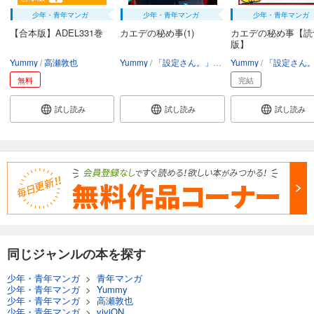
少年・青年マンガ
少年・青年マンガ
少年・青年マンガ
【合本版】ADEL331巻
カエデの秘め事(1)
カエデの秘め事【読
版】
Yummy
高瀬敦也
Yummy
「設定さん。」ラランドニシダ
Yummy
「設定さん。」ラランド
無料
完結
試し読み
試し読み
試し読み
同じジャンルの本を探す
少年・青年マンガ
>
青年マンガ
少年・青年マンガ
>
Yummy
少年・青年マンガ
>
高瀬敦也
少年・青年マンガ
>
viviON