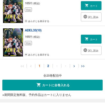
165
円 (税込)
カート
完結
試し読み
あらすじを表示する
ADEL33(10)
165
円 (税込)
カート
完結
試し読み
あらすじを表示する
ADEL33(11)
<<
<
1
2
・
・
>
>>
165
円 (税込)
カート
全20巻配信中
完結
試し読み
カートに全巻入れる
あらすじを表示する
※期間限定無料版、予約作品はカートに入りません
ADEL33(12)
165
円 (税込)