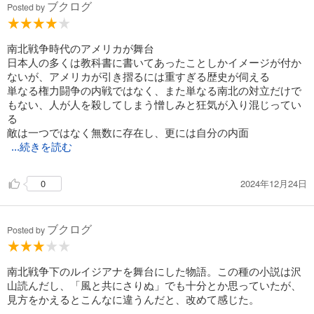
ブクログ
Posted by
南北戦争時代のアメリカが舞台
日本人の多くは教科書に書いてあったことしかイメージが付か
ないが、アメリカが引き摺るには重すぎる歴史が伺える
単なる権力闘争の内戦ではなく、また単なる南北の対立だけで
もない、人が人を殺してしまう憎しみと狂気が入り混じってい
る
敵は一つではなく無数に存在し、更には自分の内面
...続きを読む
2024年12月24日
0
ブクログ
Posted by
南北戦争下のルイジアナを舞台にした物語。この種の小説は沢
山読んだし、「風と共にさりぬ」でも十分とか思っていたが、
見方をかえるとこんなに違うんだと、改めて感じた。