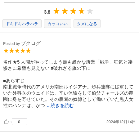
3.8
ドキドキハラハラ
カッコいい
タメになる
ブクログ
Posted by
名作★5 人間がやってしまう最も愚かな所業「戦争」狂気と凄
惨さに希望も見えない #破れざる旗の下に
■あらすじ
南北戦争時代のアメリカ南部ルイジアナ。歩兵連隊に従軍して
いた外科医のウェイドは、辛い体験をして伯父チャールズの農
園に身を寄せていた。その農園の奴隷として働いていた黒人女
性のハンナは、かつ
...続きを読む
2024年12月14日
0