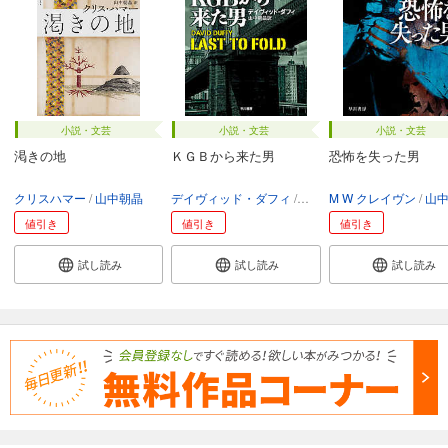
小説・文芸
小説・文芸
小説・文芸
渇きの地
ＫＧＢから来た男
恐怖を失った男
クリスハマー
山中朝晶
デイヴィッド・ダフィ
山中朝晶
M W クレイヴン
山
値引き
値引き
値引き
試し読み
試し読み
試し読み