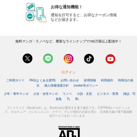
お得な通知機能！
通知を許可すると、お得なクーポン情報
などが届きます。
無料マンガ・ラノベなど、豊富なラインナップで188万冊以上配信中！
ログイン
ご利用ガイド
FAQ(よくある質問)
お問い合わせ
採用情報
利用規約
特商法の表
示
個人情報保護方針
cookie等ポリシー
少年・青年マンガ
少女・女性マンガ
ラノベ
小説・文芸
ビジネス・実用
雑誌・写
真集
TL
BL
ブックライブ（BookLive!）は、BookLiveが運営する電子書店です。TOPPANホールディング
ス、カルチュア・コンビニエンス・クラブ、テレビ朝日の出資を受け、日本最大級の電子書籍配
信サービスを行っています。