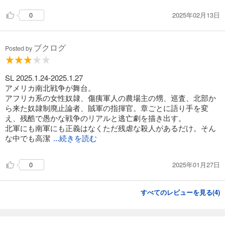
2025年02月13日
0
ブクログ
Posted by
SL 2025.1.24-2025.1.27
アメリカ南北戦争が舞台。
アフリカ系の女性奴隷、傷痍軍人の農場主の甥、巡査、北部か
ら来た奴隷制廃止論者、賊軍の指揮官。章ごとに語り手を変
え、残酷で愚かな戦争のリアルと逃亡劇を描き出す。
北軍にも南軍にも正義はなくただ残虐な殺人があるだけ。そん
な中でも高潔
...続きを読む
2025年01月27日
0
すべてのレビューを見る(
4
)