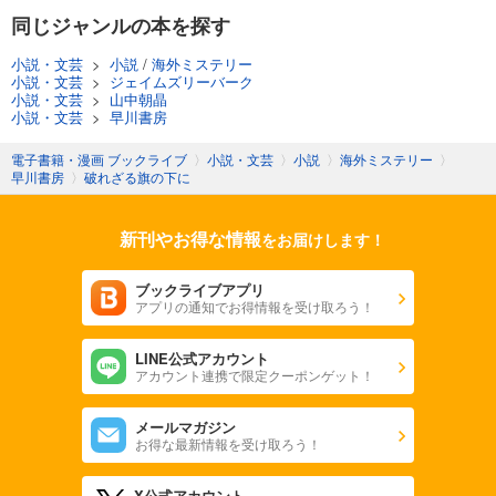
同じジャンルの本を探す
小説・文芸
>
小説
/
海外ミステリー
小説・文芸
>
ジェイムズリーバーク
小説・文芸
>
山中朝晶
小説・文芸
>
早川書房
電子書籍・漫画 ブックライブ
〉
小説・文芸
〉
小説
〉
海外ミステリー
〉
早川書房
〉
破れざる旗の下に
新刊やお得な情報
をお届けします！
ブックライブアプリ
アプリの通知でお得情報を受け取ろう！
LINE公式アカウント
アカウント連携で限定クーポンゲット！
メールマガジン
お得な最新情報を受け取ろう！
X公式アカウント