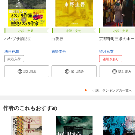
小説・文芸
小説・文芸
小説・文芸
ハヤブサ消防団
白夜行
京都寺町三条のホー
池井戸潤
東野圭吾
望月麻衣
続巻入荷
値引きあり
試し読み
試し読み
試し読み
「小説」ランキングの一覧へ
作者のこれもおすすめ