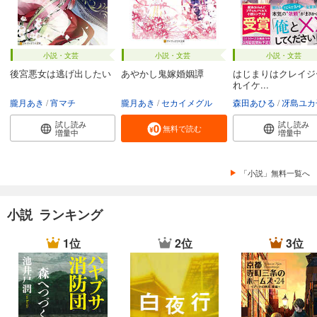
小説・文芸
小説・文芸
小説・文芸
後宮悪女は逃げ出したい
あやかし鬼嫁婚姻譚
はじまりはクレイジ
れイケ...
朧月あき
宵マチ
朧月あき
セカイメグル
森田あひる
冴島ユカ
試し読み
試し読み
無料で読む
増量中
増量中
「小説」無料一覧へ
小説 ランキング
1位
2位
3位