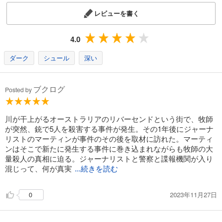
レビューを書く
4.0
ダーク
シュール
深い
ブクログ
Posted by
川が干上がるオーストラリアのリバーセンドという街で、牧師
が突然、銃で5人を殺害する事件が発生。その1年後にジャーナ
リストのマーティンが事件のその後を取材に訪れた。マーティ
ンはそこで新たに発生する事件に巻き込まれながらも牧師の大
量殺人の真相に迫る。ジャーナリストと警察と諜報機関が入り
混じって、何が真実
...続きを読む
2023年11月27日
0