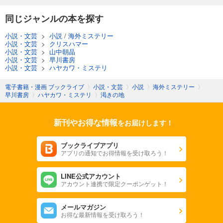
同じジャンルの本を探す
小説・文芸
>
小説
/
海外ミステリー
小説・文芸
>
クリスハマー
小説・文芸
>
山中朝晶
小説・文芸
>
早川書房
小説・文芸
>
ハヤカワ・ミステリ
電子書籍・漫画 ブックライブ
〉
小説・文芸
〉
小説
〉
海外ミステリー
〉
早川書房
〉
ハヤカワ・ミステリ
〉
渇きの地
新刊やお得な情報
をお届けします！
ブックライブアプリ
アプリの通知でお得情報を受け取ろう！
LINE公式アカウント
アカウント連携で限定クーポンゲット！
メールマガジン
お得な最新情報を受け取ろう！