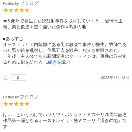
ブクログ
Posted by
★5 豪州で発生した銃乱射事件を取材していくと… 愛情と正
義、業と欲望を重く描いた傑作 #渇きの地
■あらすじ
オーストラリア内陸部にある街の教会で事件が発生。牧師であ
った男が銃を乱射し、住民五人を殺害。犯人も射殺された。
一年後、主人公である新聞記者のマーティンは、事件の取材す
るために街を訪れる
...続きを読む
2023年11月12日
0
ブクログ
Posted by
はい、というわけでハヤカワ・ポケット・ミステリ70周年記念
作品第一弾となるオーストレイリア発ミステリ『渇きの地』で
す