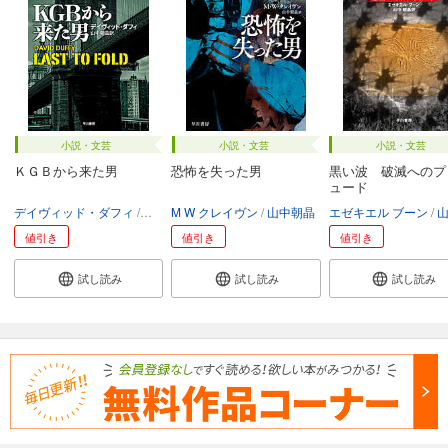
小説・文芸
小説・文芸
小説・文芸
ＫＧＢから来た男
恐怖を失った男
黒い波 破滅へのプ
ュード
デイヴィッド・ダフィ
山中朝晶
M W クレイヴン
山中朝晶
エゼキエル ブーン
山
値引き
値引き
値引き
試し読み
試し読み
試し読み