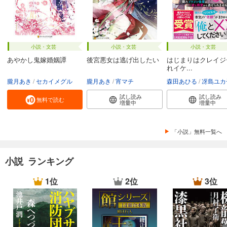
小説・文芸
小説・文芸
小説・文芸
あやかし鬼嫁婚姻譚
後宮悪女は逃げ出したい
はじまりはクレイジ
れイケ...
朧月あき
セカイメグル
朧月あき
宵マチ
森田あひる
冴島ユカ
試し読み
試し読み
無料で読む
増量中
増量中
「小説」無料一覧へ
小説 ランキング
1位
2位
3位