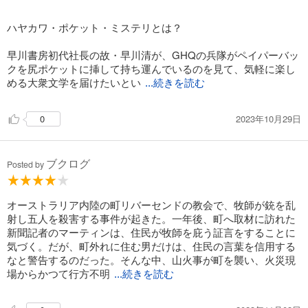
ハヤカワ・ポケット・ミステリとは？
早川書房初代社長の故・早川清が、GHQの兵隊がペイパーバッ
クを尻ポケットに挿して持ち運んでいるのを見て、気軽に楽し
める大衆文学を届けたいとい
...続きを読む
2023年10月29日
0
ブクログ
Posted by
オーストラリア内陸の町リバーセンドの教会で、牧師が銃を乱
射し五人を殺害する事件が起きた。一年後、町へ取材に訪れた
新聞記者のマーティンは、住民が牧師を庇う証言をすることに
気づく。だが、町外れに住む男だけは、住民の言葉を信用する
なと警告するのだった。そんな中、山火事が町を襲い、火災現
場からかつて行方不明
...続きを読む