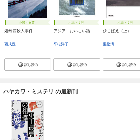
小説・文芸
小説・文芸
小説・文芸
処刑館殺人事件
アジア おいしい話
ひこばえ（上）
西式豊
平松洋子
重松清
試し読み
試し読み
試し読み
ハヤカワ・ミステリ の最新刊