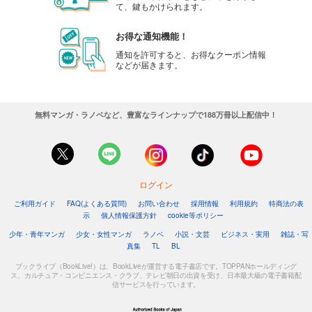
て、鍵もかけられます。
お得な通知機能！
通知を許可すると、お得なクーポン情報
などが届きます。
無料マンガ・ラノベなど、豊富なラインナップで188万冊以上配信中！
ログイン
ご利用ガイド
FAQ(よくある質問)
お問い合わせ
採用情報
利用規約
特商法の表
示
個人情報保護方針
cookie等ポリシー
少年・青年マンガ
少女・女性マンガ
ラノベ
小説・文芸
ビジネス・実用
雑誌・写
真集
TL
BL
ブックライブ（BookLive!）は、BookLiveが運営する電子書店です。TOPPANホールディング
ス、カルチュア・コンビニエンス・クラブ、テレビ朝日の出資を受け、日本最大級の電子書籍配
信サービスを行っています。