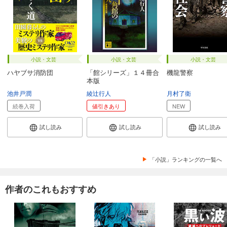
小説・文芸
小説・文芸
小説・文芸
ハヤブサ消防団
「館シリーズ」１４冊合
機龍警察
本版
池井戸潤
綾辻行人
月村了衛
続巻入荷
値引きあり
NEW
試し読み
試し読み
試し読み
「小説」ランキングの一覧へ
作者のこれもおすすめ