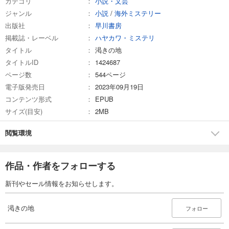
カテゴリ
小説・文芸
ジャンル
小説
/
海外ミステリー
出版社
早川書房
掲載誌・レーベル
ハヤカワ・ミステリ
タイトル
渇きの地
タイトルID
1424687
ページ数
544ページ
電子版発売日
2023年09月19日
コンテンツ形式
EPUB
サイズ(目安)
2MB
閲覧環境
作品・作者をフォローする
新刊やセール情報をお知らせします。
渇きの地
フォロー