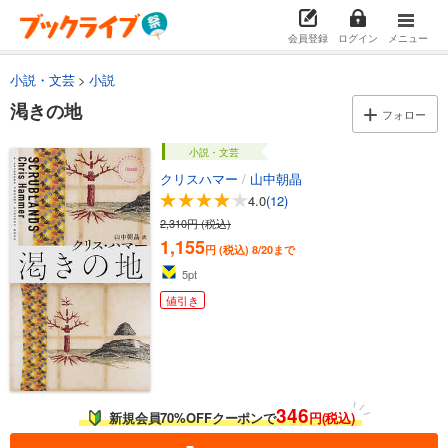
会員登録
ログイン
メニュー
小説・文芸
小説
渇きの地
フォロー
小説・文芸
クリスハマー
/
山中朝晶
4.0
(12)
2,310円 (税込)
1,155
円 (税込)
8/20まで
5
pt
値引き
346
新規会員70%OFFクーポンで
円(税込)